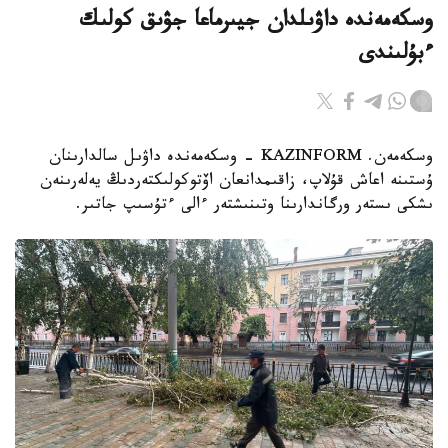
وسكەمەندە داۋىلدان جيىرماعا جۋىق كولىك
ءبۇلىندى
وسكەمەن. KAZINFORM - وسكەمەندە داۋىل سالدارىنان
ۇستىنە اعاش قۇلاپ، زاقىمدانعان اۆتوكولىكتەردىڭ يەلەرىنەن
ىشكى ىستەر ورگاندارىنا وتىنىشتەر ءالى ءتۇسىپ جاتىر.