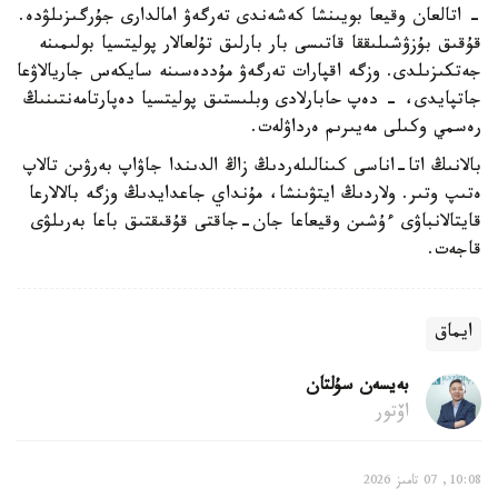
- اتالعان وقيعا بويىنشا كەشەندى تەرگەۋ امالدارى جۇرگىزىلۋدە.
قۇقىق بۇزۋشىلىققا قاتىسى بار بارلىق تۇلعالار پوليتسيا بولىمىنە
جەتكىزىلدى. وزگە اقپارات تەرگەۋ مۇددەسىنە سايكەس جاريالاۋعا
جاتپايدى، - دەپ حابارلادى وبلىستىق پوليتسيا دەپارتامەنتىنىڭ
رەسمي وكىلى مەيىرىم ەرداۋلەت.
بالانىڭ اتا-اناسى كىنالىلەردىڭ زاڭ الدىندا جاۋاپ بەرۋىن تالاپ
ەتىپ وتىر. ولاردىڭ ايتۋىنشا، مۇنداي جاعدايدىڭ وزگە بالالارعا
قايتالانباۋى ءۇشىن وقيعاعا جان-جاقتى قۇقىقتىق باعا بەرىلۋى
قاجەت.
ايماق
بەيسەن سۇلتان
اۆتور
10:08, 07 تامىز 2026