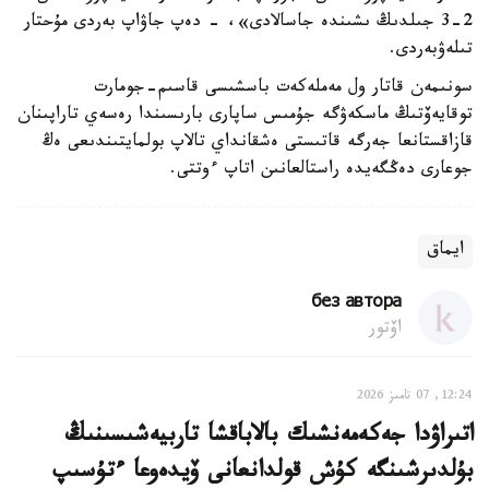
2-3 جىلدىڭ ىشىندە جاسالادى»، - دەپ جاۋاپ بەردى مۇحتار
تىلەۋبەردى.
سونىمەن قاتار ول مەملەكەت باسشىسى قاسىم-جومارت
توقايەۆتىڭ ماسكەۋگە جۇمىس ساپارى بارىسىندا رەسەي تاراپىنان
قازاقستانعا جەرگە قاتىستى ەشقانداي تالاپ بولمايتىندىعى ەڭ
جوعارى دەڭگەيدە راستالعانىن اتاپ ءوتتى.
ايماق
без автора
اۆتور
12:24, 07 تامىز 2026
اتىراۋدا جەكەمەنشىك بالاباقشا تاربيەشىسىنىڭ
بۇلدىرشىنگە كۇش قولدانعانى ۆيدەوعا ءتۇسىپ