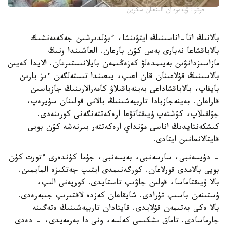
فوتو: ۆيدەودان الىنعان سكرين
بالانىڭ اتا-اناسىنىڭ ايتۋىنشا، ءبۇلدىرشىن جەكەمەنشىك
بالاباقشاعا نەبارى بەس كۇن بارعان. العاشىندا ونىڭ
مازاسىزدانۋىن بەيىمدەلۋ كەزەڭىمەن بايلانىستىرعان. الايدا كەيىن
بالاسىنىڭ قۇلاعىنان قان اعىپ، يىعىندا تىستەلگەن ءىز بارىن
بايقاپ، بالاباقشاداعى بەينەباقىلاۋ كامەرالارىنىڭ جازباسىن
قاراعان. بەينەجازبادا تاربيەشىنىڭ بالانى قولىنان سۇيرەپ،
جۇلقىلاپ، كۇشتەپ ۇيىقتاتۋعا ارەكەتتەنگەنى كورىنەدى.
كىشكەنتايدىڭ اناسى مۇنداي ارەكەتتەر بىرنەشە كۇن بويى
قايتالانعانىن ايتادى.
- دۇيسەنبى، سارسەنبى، بەيسەنبى، جۇما كۇندەرى ءتورت كۇن
بويى بالامدى قورلاعان. كورگەنىمدى ايتىپ جەتكىزە المايمىن.
بالا ۇيىقتاماسا، قولىن جاۋىپ تاستايدى. كورپەنى الىپ،
ۇستىنەن باسىپ تۇرادى. شايقاعان كەزدە لاقتىرىپ جىبەرەدى.
بالا ەكى بەتىمەن قۇلايدى. قايتادان تاربيەشىنىڭ ەتەگىنە
جارماسادى. تاماق ىشكىسى كەلسە، ونى دا بەرمەيدى، - دەدى