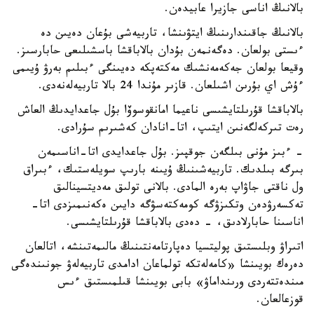
بالانىڭ اناسى جازيرا عابيدەن.
بالانىڭ جاقىندارىنىڭ ايتۋىنشا، تاربيەشى بۇعان دەيىن دە
ءىستى بولعان. دەگەنمەن بۇدان بالاباقشا باسشىلىعى حابارسىز.
وقيعا بولعان جەكەمەنشىك مەكتەپكە دەيىنگى ءبىلىم بەرۋ ۇيىمى
ءۇش اي بۇرىن اشىلعان. قازىر مۇندا 24 بالا تاربيەلەنەدى.
بالاباقشا قۇرىلتايشىسى ناعيما امانقوسوۆا بۇل جاعدايدىڭ العاش
رەت تىركەلگەنىن ايتىپ، اتا-انادان كەشىرىم سۇرادى.
- ءبىز مۇنى بىلگەن جوقپىز. بۇل جاعدايدى اتا-اناسىمەن
بىرگە بىلدىك. تاربيەشىنىڭ ۇيىنە بارىپ سويلەستىك، ءبىراق
ول ناقتى جاۋاپ بەرە المادى. بالانى تولىق مەديتسينالىق
تەكسەرۋدەن وتكىزۋگە كومەكتەسۋگە دايىن ەكەنىمىزدى اتا-
اناسىنا حابارلادىق، - دەدى بالاباقشا قۇرىلتايشىسى.
اتىراۋ وبلىستىق پوليتسيا دەپارتامەنتىنىڭ مالىمەتىنشە، اتالعان
دەرەك بويىنشا «كامەلەتكە تولماعان ادامدى تاربيەلەۋ جونىندەگى
مىندەتتەردى ورىنداماۋ» بابى بويىنشا قىلمىستىق ءىس
قوزعالعان.