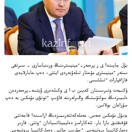
بۇل جايىندا ق ر پرەمەر-ءمينيسترىنىڭ ورىنباسارى - سىرتقى
ىستەر ءمينيسترى مۇحتار تىلەۋبەردى ايتتى، دەپ حابارلايدى
قازاقپارات ءتىلشىسى.
ۇكىمەت وتىرىسىنان كەيىن ب ا ق وكىلدەرى ۆيتسە-پرەمەردەن
ەلىمىزدىڭ سولتۇستىك وڭىرلەرىنە قاۋىپ ءتونۋى مۇمكىن بە دەپ
سۇراعان بولاتىن.
«بۇل مۇمكىن ەمەس. مەملەكەتتەرىمىزدىڭ اراسىندا قاجەتتى
قۇقىقتىق بازا بار. شەكارامىز دەليميتاتسيادان ءوتتى. قازىر
دەماركاتسيا پروتسەسى ءجۇرىپ جاتىر. دەماركاتسيا پروتسەسى