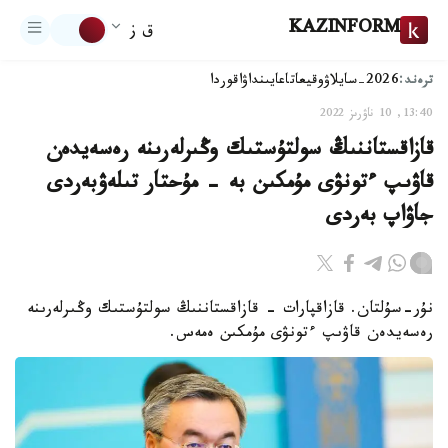
KAZINFORM
ق ز
ترەند:
2026-سايلاۋ
وقيعا
تاعايىنداۋ
اقوردا
13:40, 10 ناۋرىز 2022
قازاقستاننىڭ سولتۇستىك وڭىرلەرىنە رەسەيدەن
قاۋىپ ءتونۋى مۇمكىن بە - مۇحتار تىلەۋبەردى
جاۋاپ بەردى
نۇر-سۇلتان. قازاقپارات - قازاقستاننىڭ سولتۇستىك وڭىرلەرىنە
رەسەيدەن قاۋىپ ءتونۋى مۇمكىن ەمەس.