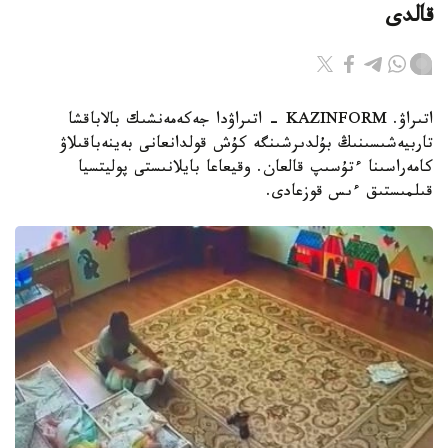
قالدى
اتىراۋ. KAZINFORM - اتىراۋدا جەكەمەنشىك بالاباقشا
تاربيەشىسىنىڭ بۇلدىرشىنگە كۇش قولدانعانى بەينەباقىلاۋ
كامەراسىنا ءتۇسىپ قالعان. وقيعاعا بايلانىستى پوليتسيا
قىلمىستىق ءىس قوزعادى.