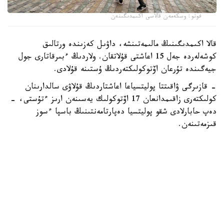
فوتو: وسكەمەن قالاسى اكىمدىگىنەن
قالا اكىمدىگىنىڭ مالىمەتىنشە، داۋىل كەزىندە ورتالىق
كوشەلەردە جەل 15 اعاشتى قۇلاتقان. ولاردىڭ ءبىرقاتارى جول
جيەگىندە تۇرعان اۆتوكولىكتەردىڭ ۇستىنە قۇلادى.
- قازىرگى ۋاقىتتا پوليتسياعا اعاشتاردىڭ قۇلاۋى سالدارىنان
كولىكتەرى زاقىمدانعان 17 اۆتوكولىك يەسىنەن ارىز ءتۇستى، -
دەپ حابارلادى شقو پوليتسيا دەپارتامەنتىنىڭ باسپا ءسوز
قىزمەتىنەن.
پوليتسياعا ءالى بارلىق زارداپ شەككەن كولىك يەلەرى جۇگىنىپ
ۇلگەرمەگەن بولۋى دا مۇمكىن.