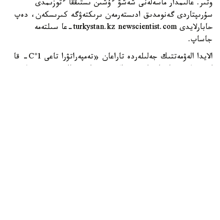
وتىر. عالىمدار ماسەلەنى شەشۋ ءۇشىن ىستىققا ءتوزىمدى
سۇرىپتاردى گەنومدىق ادىستەرمەن ىرىكتەۋگە كىرىسكەن، دەپ
حابارلايدى turkystan.kz newscientist.com-عا سىلتەمە
جاساپ.
الايدا الەۋمەتتىك جەلىلەردە تاراعان «تەمپەراتۋرا تاعى 1°C- قا
كوتەرىلسە، ماتچا مۇلدە جوعالادى» دەگەن مالىمدەمەنى عىلىمي
تۇرعىدان دالەلدەنگەن بولجام دەۋگە بولمايدى. قازىرگى
زەرتتەۋلەر كليماتتىڭ جىلىنۋى ءونىم كولەمىن ازايتىپ، جوعارى
ساپالى ماتچانىڭ ءدامىن وزگەرتۋى مۇمكىن ەكەنىن كورسەتەدى.
ءبىراق ناقتى ءبىر گرادۋسقا بايلانعان جويىلۋ شەگى انىقتالعان
جوق.
ماتچا كادىمگى كەپتىرىلگەن شاي جاپىراعىنان ەمەس، تەنچا
دەپ اتالاتىن ارنايى شيكىزاتتان دايىندالادى. ەگىن جيناۋعا
بىرنەشە اپتا قالعاندا شاي بۇتالارى كۇن ساۋلەسىنەن
كولەڭكەلەنەدى. بۇل جاپىراقتاعى حلوروفيلل مەن بوس
امينقىشقىلدارىنىڭ، سونىڭ ىشىندە تەانيننىڭ كوبىرەك جينالۋىنا
جاعداي جاسايدى. جينالعان جاپىراق بۋعا ۇستالىپ،