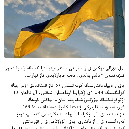
بۇل تۋرالى بۇگىن ق ر سىرتقى ىستەر مينيسترلىگىنىڭ باسپا ءسوز
قىزمەتىنەن ءمالىم بولدى، دەپ حابارلايدى قازاقپارات.
«ق ر ديپلوماتتارىنىڭ كومەگىمەن 57 قازاقستاندىق اۋىر جۇك
كولىگىنىڭ 44- ءى ۋكراينا اۋماعىنان شىقتى، ال قالعان 13
اۆتوكولىكتىڭ جۇرگىزۋشىلەرىنە جان- جاقتى كومەك
كورسەتىلۋدە. قازىرگى ۋاقىتتا كاتوۆيتسە قالاسىندا 165
قازاقستاندىق بار. ۋكراينا- پولشا شەكاراسىن كەسىپ ءوتۋ
كەزەگىندە ق ر ازاماتتارى جوق. لۆوۆتاعى ق ر قۇرمەتتى