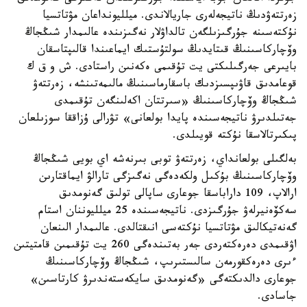
زەرتتەۋدىڭ ناتيجەلەرى جاريالاندى. ميلليونداعان مۋتاتسيا
نۇكتەسىنە جۇرگىزىلگەن تالداۋلار نەگىزىندە عالىمدار شىڭجاڭ
وۆچاركاسىنىڭ قىتايدىڭ سولتۇستىك ايماعىندا قالىپتاسقان
بايىرعى جەرگىلىكتى يت تۇقىمى ەكەنىن راستادى. ش و ق ك
قوعامدىق قاۋىپسىزدىك باسقارماسىنىڭ مالىمەتىنشە، زەرتتەۋ
شىڭجاڭ وۆچاركاسىنىڭ «سىرتتان اكەلىنگەن تۇقىمدى
جەتىلدىرۋ ناتيجەسىندە پايدا بولعانى» تۋرالى ۇزاققا سوزىلعان
پىكىرتالاسقا نۇكتە قويىلدى.
بەلگىلى بولعانداي، زەرتتەۋ توبى بىرنەشە اي بويى شىڭجاڭ
وۆچاركاسىنىڭ بۇكىل ولكەدەگى نەگىزگى تارالۋ ايماقتارىن
ارالاپ، 109 داراباسقا جوعارى ساپالى تولىق گەنومدىق
سەكۆەنيرلەۋ جۇرگىزدى. ناتيجەسىندە 25 ميلليوننان استام
گەنەتيكالىق مۋتاتسيا نۇكتەسى انىقتالدى. عالىمدار الىنعان
اۋقىمدى دەرەكتەردى جەر بەتىندەگى 260 يت تۇقىمىن قامتيتىن
ءىرى دەرەكقورمەن سالىستىرىپ، شىڭجاڭ وۆچاركاسىنىڭ
جوعارى دالدىكتەگى «گەنومدىق سايكەستەندىرۋ كارتاسىن»
جاسادى.