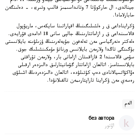
كونسۋلدىقتىڭ جانىنداعى ەۆاكۋاتسيالىق جيناۋ ورنىندا 11 ادام
جينالدى، ال حاركوۆتا 7 وتانداسىمىز قالىپ وتىر»، - دەلىنگەن
حابارلامادا.
ۋكرايناداعى ق ر ەلشىلىگىنىڭ اقپاراتىنا سايكەس، ماريۋپول
قالاسىنداعى ق ر ازاماتتارىنىڭ جالپى سانى 18 ادامدى قۇرايدى.
ەلەكتر ەنەرگياسى مەن تەلەفون جۇيەلەرىنىڭ ۇزىلۋىنە بايلانىستى
بۇگىنگى تاڭدا ولارمەن بايلانىس ورناتۋ مۇمكىنشىلىك جوق.
سۋمى قالاسىندا 2 قازاقستان ازاماتى بار، ولارمەن تۇراقتى
بايلانىستامىز. اتالعان ازاماتتار گۋمانيتارلىق دالىزدەر ارقىلى
ەۆاكۋاتسيالانادى دەپ كۇتىلۋدە، اتالعان دالىزدەردىڭ اشىلۋى
رەسەي مەن ۋكراينا تاراپتارىمەن تالقىلانۋدا.
الەم
без автора
اۆتور