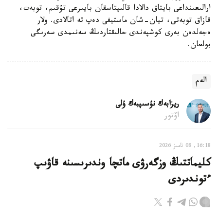
ارالىعىنداعى بايتاق دالادا قالىپتاسقان بايىرعى تۇقىم، توبەت،
قازاق توبەتى، تيان-شان ماستيفى دەپ تە اتالادى. ولار
ەجەلدەن بەرى كوشپەندى حالىقتاردىڭ سەنىمدى سەرىگى
بولعان.
الەم
ريزابەك نۇسىپبەك ۇلى
اۆتور
16:18, 08 تامىز 2026
كليماتتىڭ وزگەرۋى ماتچا وندىرىسىنە قاۋىپ
ءتوندىردى