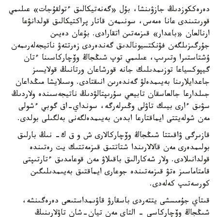
دەرەككوزدىڭ جازۋىنشا، بۇل «گەنەتيكالىق ءتولقۇجات» عىلىمي
قورىتىندى عانا ەمەس، سونىمەن قاتار پراكتيكالىق قولدانۋعا
ارنالعان «باعدار» قىزمەتىن اتقارادى. بۇعان دەيىن
جۇرگىزىلگەن فۋنكتسيونالدىق گەندەردى زەرتتەۋ ناتيجەلەرىمەن
ۇشتاستىرا وتىرىپ، عىلىمي توپ شىڭجاڭ وۆچاركاسىنا ءتان
گيپوكسياعا توزىمدىلىك جانە قورشاعان ورتانىڭ قولايسىز
جاعدايلارىنا بەيىمدەلۋ گەندەرىن انىقتادى. وسىلايشا مىڭداعان
جىلدارعا جالعاسقان تابيعي سۇرىپتالۋدىڭ ناتيجەسىندە ولاردىڭ
سۋىق ءارى بيىك تاۋلى وڭىرلەرگە، سونداي-اق گوبي ءشولى
مەن شولەيتتى ايماقتارعا ابدەن بەيىمدەلگەنى بەلگىلى بولدى.
قازىرگى ۋاقىتتا شىڭجاڭ وۆچاركالارى ش و ق ك- نىڭ بارلىق
بولىمدەرى مەن قالالارىندا شتاتتىق قىزمەتتىك يت رەتىندە
قولدانىلادى. ولار شەكارالىق باقىلاۋ مەن قوعامدىق ءتارتىپتى
قامتاماسىز ەتۋ قىزمەتىندە جوعارى ايماقتىق بەيىمدىلىگىن
كورسەتىپ كەلەدى.
قىتاي جۇمىسشى يتتەردى باسقارۋ قاۋىمداستىعى دەرەگىنشە،
شىڭجاڭ وۆچاركاسى - التاي مەن تيان-شان تاۋلارىنىڭ