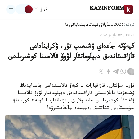
KAZINFORM
ق ز
ترەند:
2026-سايلاۋ
وقيعا
تاعايىنداۋ
اقوردا
19:21, 09 ناۋرىز 2022
كيەۆتە جاعداي ۋشىعىپ تۇر، ۋكرايناداعى
قازاقستاندىق ديپلوماتتار لۆوۆ قالاسىنا كوشىرىلدى
نۇر- سۇلتان. قازاقپارات - كيەۆ قالاسىنداعى جاعدايدىڭ
ۇشىعۋىنا بايلانىستى قازاقستاندىق ديپلوماتتار لۆوۆ قالاسىنا
ۋاقىتشا كوشىرىلدى جانە ولار ق ر ازاماتتارىنا كومەك كورسەتۋ
جۇمىستارىن شتاتتىق رەجيمدە جالعاستىرۋدا.