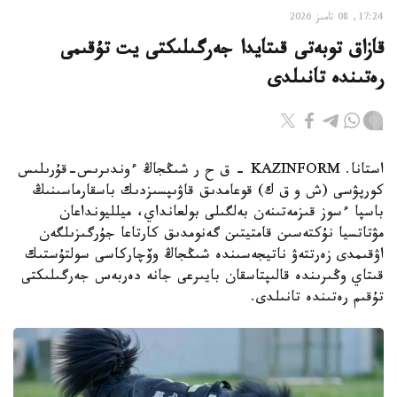
17:24, 08 تامىز 2026
قازاق توبەتى قىتايدا جەرگىلىكتى يت تۇقىمى
رەتىندە تانىلدى
استانا. KAZINFORM – ق ح ر شىڭجاڭ ءوندىرىس-قۇرىلىس
كورپۋسى (ش و ق ك) قوعامدىق قاۋىپسىزدىك باسقارماسىنىڭ
باسپا ءسوز قىزمەتىنەن بەلگىلى بولعانداي، ميلليونداعان
مۋتاتسيا نۇكتەسىن قامتيتىن گەنومدىق كارتاعا جۇرگىزىلگەن
اۋقىمدى زەرتتەۋ ناتيجەسىندە شىڭجاڭ وۆچاركاسى سولتۇستىك
قىتاي وڭىرىندە قالىپتاسقان بايىرعى جانە دەربەس جەرگىلىكتى
تۇقىم رەتىندە تانىلدى.