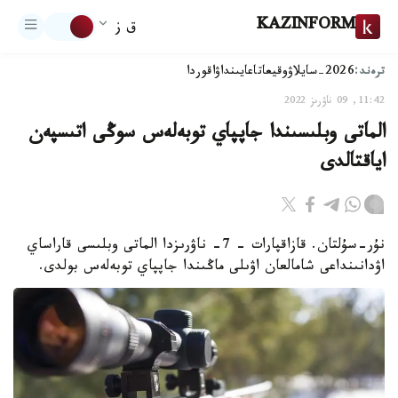
KAZINFORM
ق ز
ترەند:
2026-سايلاۋ
وقيعا
تاعايىنداۋ
اقوردا
11:42, 09 ناۋرىز 2022
الماتى وبلىسىندا جاپپاي توبەلەس سوڭى اتىسپەن
اياقتالدى
نۇر-سۇلتان. قازاقپارات - 7- ناۋرىزدا الماتى وبلىسى قاراساي
اۋدانىنداعى شامالعان اۋىلى ماڭىندا جاپپاي توبەلەس بولدى.