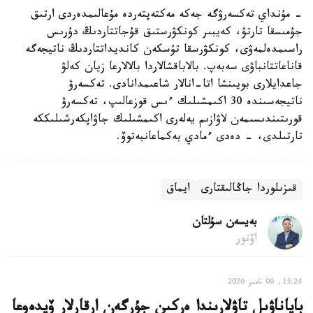
- مۇنداي تەكسەرۋگە جەكە مەكتەپتەردە مۇعالىمدەردى ارتىق
جۇمىسقا تارتۋ، كەيبىر كونكۋرستىق قۇجاتتاردىڭ دۇرىس
راسىمدەلمەۋى، كونكۋرسقا تۇسكەن كانديداتتاردىڭ ناتيجەگە
قاناعاتتانباۋى سەبەپ. بالاباقشالاردا بالالارعا زيان كەلۋ
جاعدايلارى بويىنشا اتا-انالار شاعىمدانادى. تەكسەرۋ
ناتيجەسىندە 30 اكىمشىلىك ءىس قوزعالىپ، تەكسەرۋ
قورىتىندىسىمەن لاۋازىم يەلەرى اكىمشىلىك جاۋاپكەرشىلىككە
تارتىلدى، - دەدى ءمادي بەكماعانبەتوۆ.
قىزىلوردا جاڭالىقتارى
ايماق
بەيسەن سۇلتان
اۆتور
13:24, 06 تامىز 2026
باياناۋىل تاۋلارىندا ەركىن جۇرگەن ارقارلار ۆيدەوعا