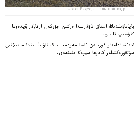
Фото: Видеодан алынған кадр
باياناۋىلدىڭ اسقاق تاۋلارىندا ەركىن جۇرگەن ارقارلار ۆيدەوعا
ءتۇسىپ قالدى.
ادەتتە ادامدار كوزىنەن تاسا جەردە، بيىك تاۋ باسىندا جايىلاتىن
سۇتقورەكتىلەر كادرعا سيرەك ىلىگەدى.
- سوڭعى ساناقتار بويىنشا، ۇلتتىق پاركتىڭ اۋماعىندا بۇل
جانۋاردىڭ 781 ءى ءجۇر. ولار ۇنەمى تاۋلى ايماقتى مەكەندەپ،
ۇشار باستارىندا جايىلادى. قاراشا-قازان ايلارىندا كۇيەككە
تۇسەدى. سول كەزدە قۇلجاسى مەن ۇرعاشىسى بىرگە جايىلادى.
ودان كەيىنگى ۋاقىتتا قۇلجالارى بولەك جۇرەدى،-دەپ حابارلادى
ۇلتتىق پاركتەن.
كوبەيىپ كەلە جاتقان ارقاردىڭ نەگىزگى قورەگى - جۋسان،
قياق، بيدايىق سياقتى شوپتەر. قىستا بۇتانى دا تالعاجاۋ ەتەدى.
ارقارلار ادەتتە تاڭ اتا، سوسىن كەشكى ۋاقىتتا جايىلادى.