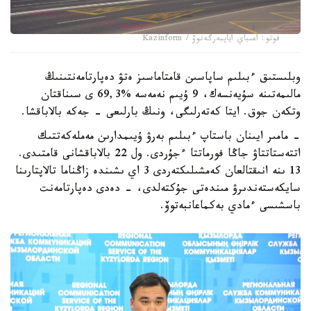
فوتو: اعىباي اياپبەرگەنوۆ / Kazinform
وبلىستىق ءبىلىم ساپاسىن قامتاماسىز ەتۋ دەپارتامەنتىنىڭ
مالىمەتىنە سۇيەنسەك، 9 ۇيىم نەمەسە %69,3 ى سىناقتان
وتكەن جوق. ايتا كەتەرلىگى، ونىڭ بارلىعى - جەكە بالاباقشا.
- مامىر ايىنان باستاپ ءبىلىم بەرۋ ۇيىمدارىن مەملەكەتتىك
اتتەستاتتاۋ جاڭا فورماتتا ءجۇردى. ول 22 بالاباقشانى قامتىدى.
13 ىنە انىقتالعان كەمشىلىكتەردى 3 اي ىشىندە زاڭناما تالاپتارىنا
سايكەستەندىرۋ مىندەتى جۇكتەلدى، - دەدى دەپارتامەنت
باسشىسى ءمادي بەكماعانبەتوۆ.