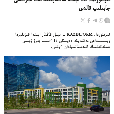
قىزىلوردادا 32 جەكە مەكتەپتىڭ تەڭ جارتىسى
جابىلىپ قالدى
قىزىلوردا. KAZINFORM - بيىل قاڭتار ايىندا قىزىلوردا
وبلىسىنداعى مەكتەپكە دەيىنگى 13 ءبىلىم بەرۋ ۇيىمى
مەملەكەتتىك اتتەستاتسيادان ءوتتى.