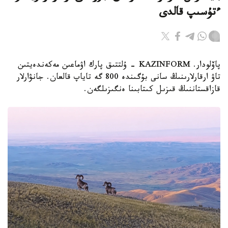
ءتۇسىپ قالدى
پاۆلودار. KAZINFORM - ۇلتتىق پارك اۋماعىن مەكەندەيتىن
تاۋ ارقارلارىنىڭ سانى بۇگىندە 800 گە تاياپ قالعان. جانۋارلار
قازاقستاننىڭ قىزىل كىتابىنا ەنگىزىلگەن.