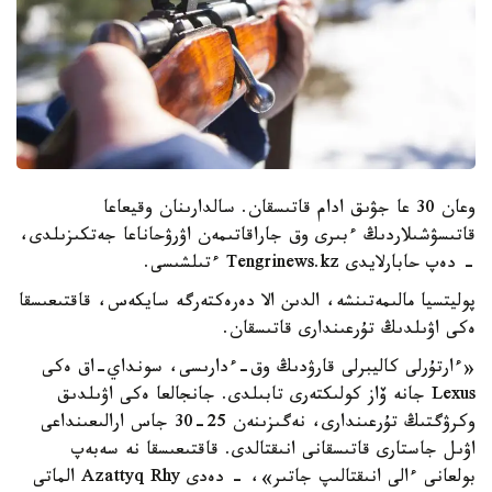
وعان 30 عا جۋىق ادام قاتىسقان. سالدارىنان وقيعاعا
قاتىسۋشىلاردىڭ ءبىرى وق جاراقاتىمەن اۋرۋحاناعا جەتكىزىلدى،
- دەپ حابارلايدى Tengrinews.kz ءتىلشىسى.
پوليتسيا مالىمەتىنشە، الدىن الا دەرەكتەرگە سايكەس، قاقتىعىسقا
ەكى اۋىلدىڭ تۇرعىندارى قاتىسقان.
«ءارتۇرلى كاليبرلى قارۋدىڭ وق-ءدارىسى، سونداي-اق ەكى
Lexus جانە ۆاز كولىكتەرى تابىلدى. جانجالعا ەكى اۋىلدىق
وكرۋگتىڭ تۇرعىندارى، نەگىزىنەن 25-30 جاس ارالىعىنداعى
اۋىل جاستارى قاتىسقانى انىقتالدى. قاقتىعىسقا نە سەبەپ
بولعانى ءالى انىقتالىپ جاتىر»، - دەدى Azattyq R‎hy الماتى