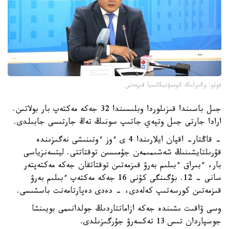
فوتو: وڭىرلىك كوممۋنيكاتسيا قىزمەتى
جىل باسىندا قىزىلوردا وبلىسىندا 32 جەكە مەكتەپ بار بولاتىن.
ارادا جارتى جىل وتپەي جاتىپ سونىڭ تەڭ جارتىسى جابىلدى.
- قاڭتار- اقپان ايلارىندا 4 ى ءوز ءوتىنىشى نەگىزىندە
قۇرىلتايشىنىڭ شەشىمىمەن جۇمىسىن توقتاتتى. ليتسەنزياسى
بار، ءبىراق ءبىلىم بەرۋ قىزمەتىن توقتاتقان جەكە مەكتەپتەر
سانى - 12. بۇگىنگى كۇنى 16 جەكە مەكتەپ ءبىلىم بەرۋ
قىزمەتىن كورسەتىپ كەلەدى، - دەدى دەپارتامەنت باسشىسى.
وسى ۋاقىت ىشىندە جەكە ازاماتتاردىڭ جولدانىمى بويىنشا
جوسپاردان تىس 13 تەكسەرۋ جۇرگىزىلدى.