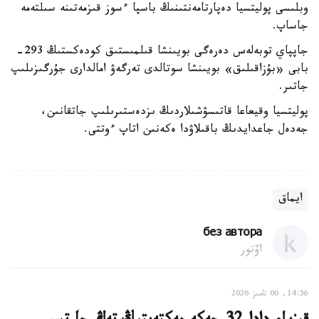
وبلىسى پوليتسيا دەپارتامەنتىنىڭ باسپا ءسوز قىزمەتىنە سىلتەمە
جاساپ.
جاپپاي توبەلەس دەرەگى بويىنشا قىلمىستىق كودەكستىڭ 293-
بابى «بۇزاقىلىق» بويىنشا سوتالدى تەرگەۋ امالدارى جۇرگىزىلىپ
جاتىر.
پوليتسيا وقيعاعا قاتىسۋشىلاردىڭ ىزدەستىرىلىپ جاتقانىن،
جەدەل جاعدايدىڭ باقىلاۋدا ەكەنىن اتاپ ءوتتى.
ايماق
без автора
اۆتور
14:56, 06 تامىز 2026