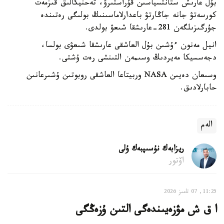
بۇل عارىش ستانتسياسىن قۇراستىرۋ، تەحنيكالىق قىزمەت
كورسەتۋ جانە جاڭارتۋ باعدارلاماسىنىڭ بولىگى رەتىندە
جۇرگىزىلگەن 281-عارىشقا شىعۋ بولدى.
انيل مەنون ءۇشىن بۇل العاشقى عارىشقا شىعۋى بولسا،
دجەسسيكا مەيردىڭ وسىمەن التىنشى رەت ۇشتى.
وسىعان دەيىن NASA وربيتاعا العاشقى روبوتىن ۇشىرعانىن
حابارلادىق.
الەم
ريزابەك نۇسىپبەك ۇلى
اۆتور
11:25, 07 تامىز 2026
ا ق ش مۋزەيىندەگى التىن ۇزەڭگى