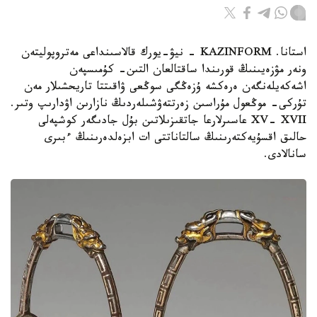
استانا. KAZINFORM - نيۋ-يورك قالاسىنداعى مەتروپوليتەن
ونەر مۋزەيىنىڭ قورىندا ساقتالعان التىن- كۇمىسپەن
اشەكەيلەنگەن ەرەكشە ۇزەڭگى سوڭعى ۋاقىتتا تاريحشىلار مەن
تۇركى- موڭعول مۇراسىن زەرتتەۋشىلەردىڭ نازارىن اۋدارىپ وتىر.
XV- XVII عاسىرلارعا جاتقىزىلاتىن بۇل جادىگەر كوشپەلى
حالىق اقسۇيەكتەرىنىڭ سالتاناتتى ات ابزەلدەرىنىڭ ءبىرى
سانالادى.