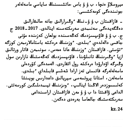
ميروسلاۆ ەنچا، ب ۇ ۇ باس حاتشىسىنىڭ ساياسي ماسەلەلەر
جونىندەگى كومەكشىسى:
- قازاقستان ب ۇ ۇ-نىڭ ءوڭىرارالىق جانە حالىقارالىق
دەڭگەيدەگى سەنىمدى سەرىكتەسىنە اينالدى. 2017-2018 ج
ج. ب ۇ ۇ قاۋىپسىزدىك كەڭەسىندە بولعان كەزىندە مۇنى
جاقسى دالەلدەي ءبىلدى. ءوزىنىڭ ەرەكشە باستامالارىمەن كوزگە
ءتۇستى. قازاقستان ءوزىنىڭ عانا ەمەس، سونىمەن قاتار ورتالىق
ازيا ءوڭىرىنىڭ تانىلۋىنا، قاۋىپسىزدىك كەڭەستىڭ نازارىن سول
وڭىرگە اۋدارۋدا ەرەكشە رول اتقاردى. الەمدەگى كۇردەلى
ماسەلەلەرگە قاتىستى تەز ارادا شەشىم قابىلداي ءبىلدى.
ماسەلەن، استانا پروتسەسى سيريالىق داعدارىس بويىنشا
كەلىسسوزدەر الاڭىنا اينالىپ، ءوىزىنىڭ تيىمدىلىگىن كورسەتتى.
الداعى ۋاقىتتا دا ب ۇ ۇ مەن قازاقستان اراسىنداعى
سەرىكتەستىك جالعاسا بەرەدى دەگەن.
24.kz