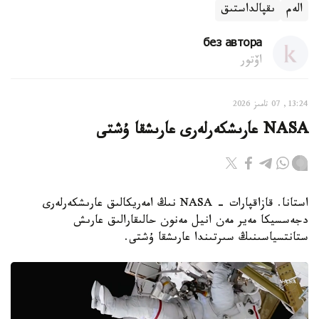
الەم
ىقپالداستىق
без автора
اۆتور
13:24, 07 تامىز 2026
NASA عارىشكەرلەرى عارىشقا ۇشتى
استانا. قازاقپارات - NASA نىڭ امەريكالىق عارىشكەرلەرى
دجەسسيكا مەير مەن انيل مەنون حالىقارالىق عارىش
ستانتسياسىنىڭ سىرتىندا عارىشقا ۇشتى.