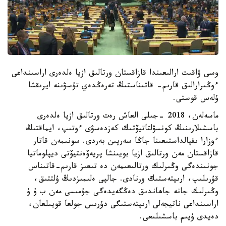
وسى ۋاقىت ارالىعىندا قازاقستان ورتالىق ازيا ەلدەرى اراسىنداعى
ءوڭىرارالىق قارىم- قاتىناستىڭ تەرەڭدەي تۇسۋىنە ايرىقشا
ۇلەس قوستى.
ماسەلەن، 2018 -جىلى العاش رەت ورتالىق ازيا ەلدەرى
باسشىلارىنىڭ كونسۋلتاتيۆتىك كەزدەسۋى ءوتىپ، ايماقتىڭ
ءوزارا ىقپالداستىعىنا جاڭا سەرپىن بەردى. سونىمەن قاتار
قازاقستان مەن ورتالىق ازيا بويىنشا پريەۆەنتيۆتى ديپلوماتيا
جونىندەگى وڭىرلىك ورتالىعىمەن دە تىعىز قارىم-قاتىناس
قۇرىلىپ، ارىپتەستىك ورنادى. جالپى ەلىمىزدىڭ ۇلتتىق،
وڭىرلىك جانە جاھاندىق دەڭگەيدەگى جۇمىسى مەن ب ۇ ۇ
اراسىنداعى ناتيجەلى ارىپتەستىگى دۇرىس جولعا قويىلعان،
دەيدى ۇيىم باسشىلىعى.