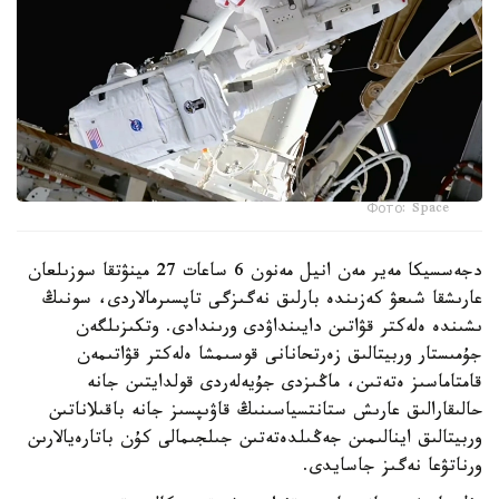
Фото: Space
دجەسسيكا مەير مەن انيل مەنون 6 ساعات 27 مينۋتقا سوزىلعان
عارىشقا شىعۋ كەزىندە بارلىق نەگىزگى تاپسىرمالاردى، سونىڭ
ىشىندە ەلەكتر قۋاتىن دايىنداۋدى ورىندادى. وتكىزىلگەن
جۇمىستار وربيتالىق زەرتحانانى قوسىمشا ەلەكتر قۋاتىمەن
قامتاماسىز ەتەتىن، ماڭىزدى جۇيەلەردى قولدايتىن جانە
حالىقارالىق عارىش ستانتسياسىنىڭ قاۋىپسىز جانە باقىلاناتىن
وربيتالىق اينالىمىن جەڭىلدەتەتىن جىلجىمالى كۇن باتارەيالارىن
ورناتۋعا نەگىز جاسايدى.