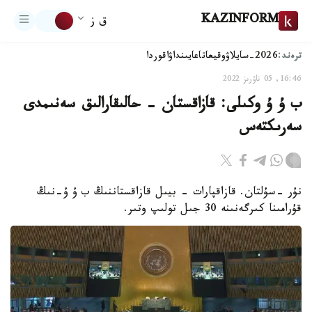
KAZINFORM
ق ز
ترەند:
2026-سايلاۋ
وقيعا
تاعايىنداۋ
اقوردا
16:46, 05 ناۋرىز 2022
ب ۇ ۇ وكىلى: قازاقستان - حالىقارالىق سەنىمدى
سەرىكتەس
نۇر -سۇلتان. قازاقپارات – بيىل قازاقستاننىڭ ب ۇ ۇ-نىڭ
قۇرامىنا كىرگەنىنە 30 جىل تولىپ وتىر.