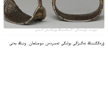
سۋرەت: دۇيسەنالى ءالىماقىننىڭ مۇراعاتىنان الىندى
ۇزەڭگىنىڭ نەگىزگى بولىگى تەمىردەن سوعىلعان. ونىڭ بەتى
التىن جانە كۇمىس اشەكەيلەرمەن بەزەندىرىلىپ، تابان تىرەيتىن
بولىگىنىڭ جيەگى نازىك ورنەكتەرمەن كومكەرىلگەن. ولشەمى -
15,9 × 19 سانتيمەتر. بۇل بۇيىم سول داۋىردەگى دالا
ۇستالارىنىڭ تەمىر وڭدەۋ، زەرگەرلىك جانە كوركەم اشەكەيلەۋ
ونەرىنىڭ جوعارى دەڭگەيدە بولعانىن كورسەتەدى.
كوشپەلى وركەنيەتتە ۇزەڭگى تەك اتقا مىنۋگە ارنالعان قۇرال عانا
ەمەس، يەسىنىڭ الەۋمەتتىك مارتەبەسىن بىلدىرەتىن ماڭىزدى
بەلگى بولعان. اسىرەسە التىن جانە كۇمىسپەن اپتالعان ۇزەڭگىلەر
اقسۇيەكتەر مەن بيلەۋشى اۋلەت وكىلدەرىنە ءتان بولعانى
بەلگىلى.