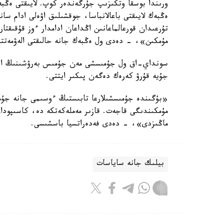
ورىندا بوسقا وتكىزىپ جۇرگەندەر كوپ. لايىقتى ەڭبەك
ەڭبەك لايىقتى باعالانباسا، جوقشىلىق اۋەلى ادام سا
تۇرعىدان قورعالماعانىن اڭداعان ادامدار ءوز قۇقىقت
مۇمكىن»، - دەدى ول ەڭبەك جانە حالىقتى الەۋمەتتىك
سونداي-اق ول جۇمىسشى مەن جۇمىس بەرۋشىنىڭ ار
جۇيە قۇرۋ كەرەك دەگەن پىكىر ايتتى.
«بۇگىندە جۇمىسشىلارعا تابىستىڭ ءوسىمى جانە جۇمى
مۇمكىندىگى قاجەت. قازىر مەملەكەتكە دە، كاسىپوداق 
ماڭىزدى»، - دەدى فەدەراتسيا باسشىسى.
بيلىك جانە ساياسات