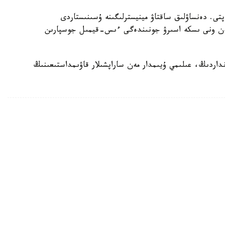
تى. دەنساۋلىق ساقتاۋ مينيسترلىگىنە ۇسىنىستاردى
 مەن ونى ىسكە اسىرۋ جونىندەگى ءىس-قيمىل جوسپارىن
داردىڭ، عىلىمي ۇيىمدار مەن ساراپشىلار قاۋىمداستىعىنىڭ