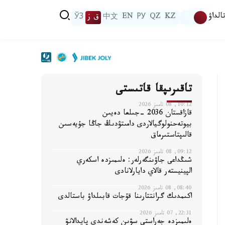
الداۋ
KZ
QZ
РУ
EN
中文
ق ز
ЎЗ
تاقىرىپقا قاتىستى
10:12, 08 تامىز 2026
قازاقستان 2036 -جىلعا دەيىن
بيوتەحنولوگيالاردى دامىتۋدىڭ جاڭا جۇيەسىن
قالىپتاستىرماق
09:12, 08 تامىز 2026
شىڭداعى جاۋىنگەرلەر: ەلىمىزدە اسكەري
الپينيستەر قالاي دايارلانادى
08:40, 08 تامىز 2026
اكىمدىك گرانتتارىنا قۇجات قابىلداۋ باستالدى
22:31, 07 تامىز 2026
ەلىمىزدە جەراستى سۋىن كەشەندى پايدالانۋ