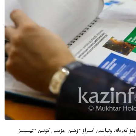
يتۋ كەرەك. وتباسىن اسىراۋ ءۇشىن جۇمىس كۇنىن ءتيىمسىز