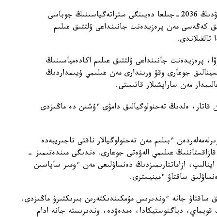
قازاقستان رەسپۋبليكاسىندا بيوتەحنولوگيالاردى دامىتۋدىڭ 2036-جىلعا دەيىنگى ستراتەگياسىنىڭ جوباسى
ىق كەڭەسى مەن پرەزيدەنت جانىنداعى ۇلتتىق عىلىم
تالقىلاندى.
وۆا، پرەزيدەنت جانىنداعى ۇلتتىق عىلىم اكادەمياسىنىڭ
تسينالىق جوعارى وقۋ ورىندارى مەن عىلىمي ۇيىمداردىڭ
ىمدار مەن ساراپشىلار قاتىستى.
ممەن قاتار، ەلدىڭ تەحنولوگيالىق دامۋى ءۇشىن دە ماڭىزدى
لەمەلەردەن ءبىلىم مەن تەحنولوگيالار ناقتى تاجىريبەدە
 قازاقستاننىڭ عىلىمي الەۋەتى جوعارى. ەندىگى مىندەتىمىز -
ا اينالىپ، ازاماتتارىمىزدىڭ دەنساۋلىعى مەن ءومىر ساپاسىن
ساۋلىق ساقتاۋ ءمينيسترى.
ىق ساقتاۋ جانە ءوندىرىس مۇمكىندىكتەرىن بىرىكتىرۋ ماڭىزدى.
ىپ قويماي، دياگنوستيكادا، ەمدەۋدە، وندىرىستە جانە ادام