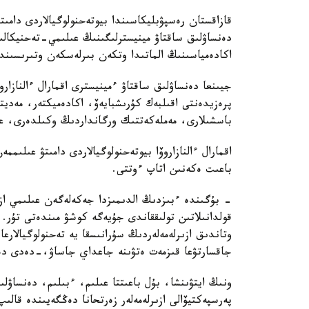
دەنساۋلىق ساقتاۋ مينيسترلىگىنىڭ عىلىمي-تەحنيكال
اكادەمياسىنىڭ الماتىدا وتكەن بىرلەسكەن وتىرىسىندا 
جيىنعا دەنساۋلىق ساقتاۋ ءمينيسترى اقمارال ءالنازار
پرەزيدەنتى اقىلبەك كۇرىشبايەۆ، اكادەميكتەر، مەدي
باسشىلارى، مەملەكەتتىك ورگانداردىڭ وكىلدەرى، عال
اقمارال ءالنازاروۆا بيوتەحنولوگيالاردى دامىتۋ عىلى
باعىت ەكەنىن اتاپ ءوتتى.
- بۇگىندە ءبىزدىڭ الدىمىزدا جەكەلەگەن عىلىمي ازىر
قولدانىلاتىن تولىققاندى جۇيەگە كوشۋ مىندەتى تۇر.
وتاندىق ازىرلەمەلەردىڭ سۇرانىسقا يە تەحنولوگيالارع
جاقسارتۋعا قىزمەت ەتۋىنە جاعداي جاساۋ،-دەدى دەن
ونىڭ ايتۋىنشا، بۇل باعىتتا عىلىم، ءبىلىم، دەنساۋل
پەرسپەكتيۆالى ازىرلەمەلەر زەرتحانا دەڭگەيىندە قال