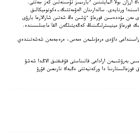
 ارزان بولا المايتىنىن ءبارىمىز تۇسىنەتىن كەز جەتتى.
ناسىندا ورنايدى. سالدارىنان الەۋمەتتىك-ەكونوميكالىق
ارى مەن مۇددەسىن قورعاۋ ءۇشىن ەڭ شەتىن شارالارعا بارۋى
 قورعاۋ مينيسترلىگىنىڭ كەڭەيتىلگەن القا ماجىلىسىندە.
اسىنداعى داۋدى ەرەۋىلمەن ەمەس، ەرەجەمەن شەشەتىندەي
س بەرۋشىمەن اراداعى قاتىناستى قۇقىقتىق الاڭدا شەشۋ
قوزعالىستارىنا دا وركەنيەتتى ەڭبەك نارىعىن قۇرۋ