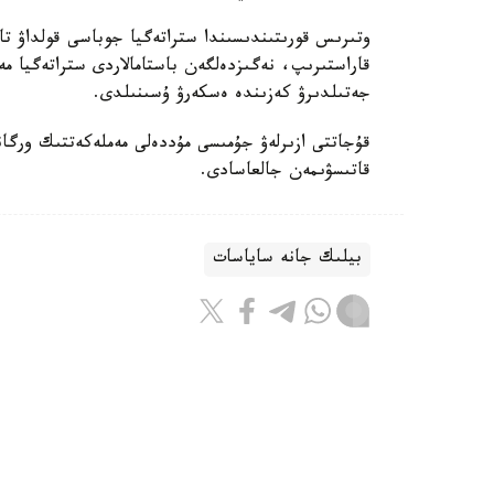
وتىرىس قورىتىندىسىندا ستراتەگيا جوباسى قولداۋ تاپ
قاراستىرىپ، نەگىزدەلگەن باستامالاردى ستراتەگيا
جەتىلدىرۋ كەزىندە ەسكەرۋ ۇسىنىلدى.
قۇجاتتى ازىرلەۋ جۇمىسى مۇددەلى مەملەكەتتىك ورگان
قاتىسۋىمەن جالعاسادى.
بيلىك جانە ساياسات
ريزابەك نۇسىپبەك ۇلى
اۆتور