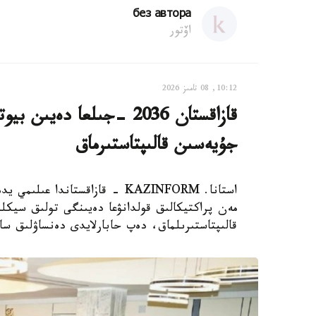
без автора
اۆتور
10:12, 08 تامىز 2026
قازاقستان 2036 -جىلعا دە
جۇيەسىن قالىپتاستىرماق
استانا. KAZINFORM - قازاقستاند
مەن پراكتيكالىق قولدانۋعا دەيىنگى تولىق سيكلد
قالىپتاستىرىلماق، دەپ حابارلايدى دەنساۋلىق سا