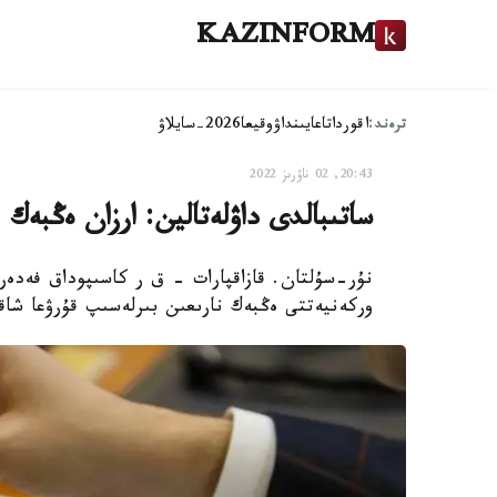
KAZINFORM
ترەند:
اقوردا
تاعايىنداۋ
وقيعا
2026-سايلاۋ
20:43, 02 ناۋرىز 2022
ساتىبالدى داۋلەتالين: ارزان ەڭبەك
نۇر-سۇلتان. قازاقپارات - ق ر كاسىپوداق فەدەرا
وركەنيەتتى ەڭبەك نارىعىن بىرلەسىپ قۇرۋعا شاق