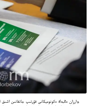
«ارزان ەڭبەك ەكونوميكانى قۇرتىپ جاتقانىن اشىق ا