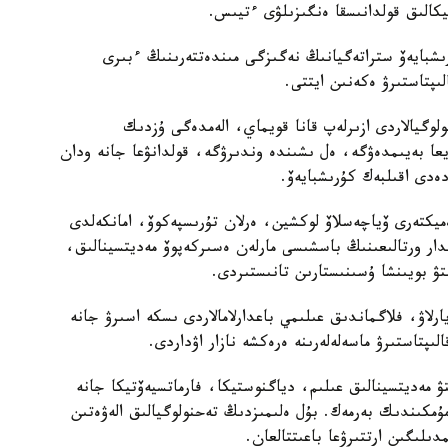
تيكالىق قولدانىسقا ەنگىزىلۋى ءتيىس.
رىشبايەۆ ستراتەگيانىڭ نەگىزگى مىندەتتەرىنىڭ ءبىرى
ىپتاستىرۋ ەكەنىن ايتتى.
وگيالاردى ازىرلەپ قانا قويماي، الەمدەگى ۇزدىك
ا بەيىمدەۋگە، ەل ىشىندە وندىرۋگە، قولدانۋعا جانە ودان
ەدى اقىلبەك كۇرىشبايەۆ.
ەميكتەرى ۆياچەسلاۆ لوكشين، ەرلان تۇرىسپەكوۆ، امانكەلدى
مدار ورتالىعىنىڭ باسشىسى مارلەن ەسىركەپوۆ مەديتسينالىق،
تۋ بويىنشا ۇسىنىستارىن تانىستىردى.
يارلاۋ، فلاگماندىق عىلىمي باعدارلامالاردى ىسكە اسىرۋ جانە
ىپتاستىرۋ ماسەلەلەرىنە ەرەكشە نازار اۋداردى.
تۋ مەديتسينالىق عىلىم، دياگنوستيكا، فارماتسيەۆتيكا جانە
 مۇمكىندىك بەرمەك. بۇل ەلىمىزدىڭ تەحنولوگيالىق الەۋەتىن
لىگىن ارتتىرۋعا باعىتتالعان.