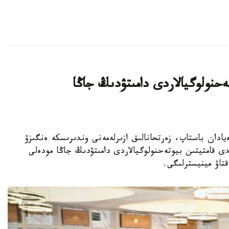
يىن بيوتەحنولوگيالاردى دامىتۋدىڭ جاڭا
ا عىلىمي يدەيادان باستاپ، زەرتحانالىق ازىرلەمەنى وندىرىسكە ەنگىزۋ
ى قامتيتىن بيوتەحنولوگيالاردى دامىتۋدىڭ جاڭا مودەلى
قتاۋ مينيسترلىگى.