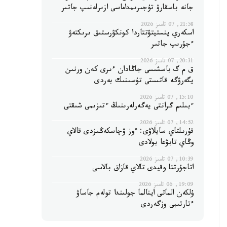
جانە باسقارۋ تۇجىرىمداماسى ازىرلەنىپ جاتىر
21:58, 07 تامىز 2026
اسكەري ينستيتۋتتاردا كونكۋرستىق ىرىكتەۋ
ءجۇرىپ جاتىر
20:31, 07 تامىز 2026
ق م گ باسشىسى جاڭادان ءىرى كەن ورنىن
يگەرۋگە قاتىستى تۇسىنىك بەردى
15:10, 07 تامىز 2026
ءبىلىم گرانتى يەگەرلەرىنىڭ ءتىزىمى شىقتى
14:52, 07 تامىز 2026
قۇرىلتاي سايلاۋى: ءوز ۋچاسكەڭىزدى قالاي
وڭاي تابۋعا بولادى
10:39, 07 تامىز 2026
اتاجۇرتتا وقيدى تالاي قازاق بالاسى
19:09, 06 تامىز 2026
ۇلكەن الماتى اينالما جولىندا تولەم جاساۋ
ءتارتىبى وزگەردى