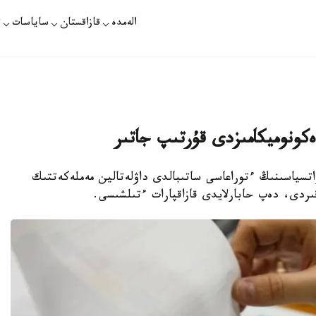
الەمدە
قازاقستان
ساياسات
ت
 ەكونوميكامىزدى قۇرتىپ جاتىر
تسياسىنىڭ ءتوراعاسى ساتىبالدى داۋلەتالين مەملەكەتتىك
ىردى، دەپ حابارلايدى قازاقپارات ءتىلشىسى.