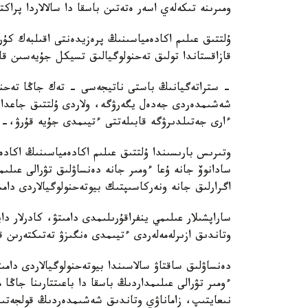
ومىرىنە تىكەلەي اسەر ەتەتىن باسقا دا سالالاردا پراك
ۇلتتىق عىلىم اكادەمياسىنىڭ پرەزيدەنتى اقىلبەك كۇ
قازاقستاندا تولىق تەحنولوگيالىق تسيكل جۇيەسىن قال
- ستراتەگيانىڭ باستى ناتيجەسى - تەك جاڭا تەحنول
شەشىمدەردى جەدەل يگەرۋگە، ولاردى ۇلتتىق جاعدايع
ءارى جەتىلدىرۋگە قابىلەتتى ءتيىمدى جۇيە قۇرۋ،-د
وتىرىس بارىسىندا ۇلتتىق عىلىم اكادەمياسىنىڭ اكاد
سادانوۆ جانە ۇعا ءومىر جانە دەنساۋلىق تۋرالى عىلى
اگرارلىق جانە ونەركاسىپتىك بيوتەحنولوگيالاردى دامى
ساراپشىلار عىلىمي ينفراقۇرىلىمدى دامىتۋ، كادرلار دا
وتاندىق ازىرلەمەلەردى ءتيىمدى ەنگىزۋ تەتىكتەرىن قال
دەنساۋلىق ساقتاۋ سالاسىندا بيوتەحنولوگيالاردى دامى
ءومىر تۋرالى عىلىمداردىڭ باسقا دا باعىتتارىنا جاڭا
نىعايتىپ، زاماناۋي وتاندىق شەشىمدەردىڭ قولجەتىمدى