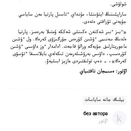
شولۋشى.
ساراپشىنىڭ ايتۋىنشا، مۇنداي ءتاسىل پارتيا مەن ساياسي
جۇيەنى تۇراقتى ەتەدى.
«ءبىز ءبىر شەكتەن ەكىنشى شەككە ۇمتىلا بەرەمىز. پارتيا
ەلدىڭ سەنىمى ءۇشىن كۇرەس جۇرگىزۋى كەرەك. ول ءۇشىن
ماجوريتارلىق جۇيەگە ورالۋ قاجەت. ادامدار ءوز داۋىسى ءۇشىن
كۇرەسىپ، داۋىس بەرۋشىلەرمەن تىكەلەي بايلانىسقا ءتۇسۋى
كەرەك»، - دەپ تولىقتىردى عازيز ابىشيەۆ.
اۆتور: ەسىمجان ناقتىباي
بيلىك جانە ساياسات
без автора
اۆتور