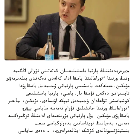
«پرەزيدەنتتىڭ پارتيا باسشىلىعىنان كەتەتىنى تۋرالى اڭگىمە
ونىڭ ورنىنا ءتوراعالىققا باسقا ادام كەلەدى دەگەندى بىلدىرمەۋى
مۇمكىن. مەملەكەت باسشىسى پارتيانى ۇجىمدىق باسقارۋعا
تاپسىرادى دەگەن نۇسقا بار. ياعني، پارتيا باسشىلىعى
كوشباسشى تۇلعادان ۇجىمدىق تيپكە اۋىسادى. مۇمكىن، جالعىز
ءتوراعانىڭ ورنىنا حاتشىلىق قۇرام نەمەسە ساياسي بيۋرو
باسقارۋى مۇمكىن. بۇل پارتيانى بۇرىنعىداي ادامنىڭ توڭىرەگىنە
ەمەس، يدەيانىڭ توپتاساتىن يدەولوگياسى مىعىم
ينستيتۋتسيونالدى كۇشكە اينالدىرادى»، - دەدى ساياسي