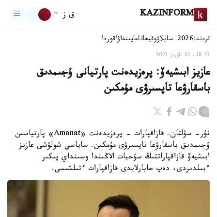
KAZINFORM
ق ز
ترەند:
2026-سايلاۋ
وقيعا
تاعايىنداۋ
اقوردا
18:43, 02 ناۋرىز 2022
عازيز ابىشيەۆ: پرەزيدەنت پارتيانى ۇجىمدىق
باسقارۋعا تاپسىرۋى مۇمكىن
نۇر- سۇلتان. قازاقپارات - پرەزيدەنت «Amanat» پارتياسىن
ۇجىمدىق باسقارۋعا تاپسىرۋى مۇمكىن. ساياسي شولۋشى عازيز
ابىشيەۆ قازاقپاراتتىڭ سۇحبات الاڭىندا وسىنداي پىكىر
ءبىلدىردى، دەپ حابارلايدى قازاقپارات ءتىلشىسى.