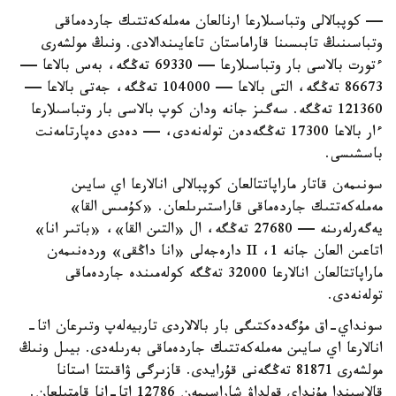
— كوپبالالى وتباسىلارعا ارنالعان مەملەكەتتىك جاردەماقى
وتباسىنىڭ تابىسىنا قاراماستان تاعايىندالادى. ونىڭ مولشەرى
ءتورت بالاسى بار وتباسىلارعا — 69330 تەڭگە، بەس بالاعا —
86673 تەڭگە، التى بالاعا — 104000 تەڭگە، جەتى بالاعا —
121360 تەڭگە. سەگىز جانە ودان كوپ بالاسى بار وتباسىلارعا
ءار بالاعا 17300 تەڭگەدەن تولەنەدى، — دەدى دەپارتامەنت
باسشىسى.
سونىمەن قاتار ماراپاتتالعان كوپبالالى انالارعا اي سايىن
مەملەكەتتىك جاردەماقى قاراستىرىلعان. «كۇمىس القا»
يەگەرلەرىنە — 27680 تەڭگە، ال «التىن القا»، «باتىر انا»
اتاعىن العان جانە 1، II دارەجەلى «انا داڭقى» وردەنىمەن
ماراپاتتالعان انالارعا 32000 تەڭگە كولەمىندە جاردەماقى
تولەنەدى.
سونداي-اق مۇگەدەكتىگى بار بالالاردى تاربيەلەپ وتىرعان اتا-
انالارعا اي سايىن مەملەكەتتىك جاردەماقى بەرىلەدى. بيىل ونىڭ
مولشەرى 81871 تەڭگەنى قۇرايدى. قازىرگى ۋاقىتتا استانا
قالاسىندا مۇنداي قولداۋ شاراسىمەن 12786 اتا-انا قامتىلعان.