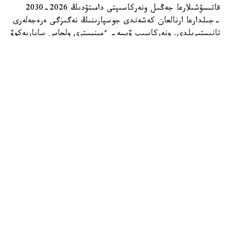
قاتىسۋشىلارعا جەڭىل ونەركاسىپتى دامىتۋدىڭ 2026-2030
-جىلدارعا ارنالعان كەشەندى جوسپارىنىڭ نەگىزگى ەرەجەلەرى
تانىستىرىلدى. ونەركاسىپ ۆيسە- ءمينيسترى ولجاس ساپاربەكوۆ
اتاپ وتكەندەي، قۇجات زاڭناما، ساتىپ الۋ تەتىگىن جەتىلدىرۋ،
«كولەڭكەلى» يمپورتقا قارسى ءىس-قيمىل، ينۆەستيتسيا تارتۋ،
وتاندىق برەندتى دامىتۋ مەن كادر دايارلاۋعا ارنالعان 28 ءىس-
شارانى قامتيدى.