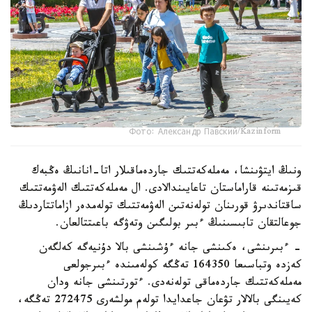
Фото: Александр Павский/Kazinform
ونىڭ ايتۋىنشا، مەملەكەتتىك جاردەماقىلار اتا-انانىڭ ەڭبەك
قىزمەتىنە قاراماستان تاعايىندالادى. ال مەملەكەتتىك الەۋمەتتىك
ساقتاندىرۋ قورىنان تولەنەتىن الەۋمەتتىك تولەمدەر ازاماتتاردىڭ
جوعالتقان تابىسىنىڭ ءبىر بولىگىن وتەۋگە باعىتتالعان.
- ءبىرىنشى، ەكىنشى جانە ءۇشىنشى بالا دۇنيەگە كەلگەن
كەزدە وتباسىعا 164350 تەڭگە كولەمىندە ءبىرجولعى
مەملەكەتتىك جاردەماقى تولەنەدى. ءتورتىنشى جانە ودان
كەيىنگى بالالار تۋعان جاعدايدا تولەم مولشەرى 272475 تەڭگە،