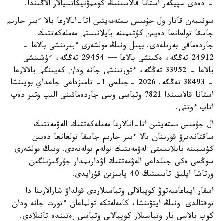
- دەدى سپيكەر استانا قالاسىنىڭ كوممۋنيكاتسيالار الاڭىندا.
سونىمەن قاتار ول جۇمىس ىستەمەيتىن اتا-انالارعا بالا ءبىر جارىم
جاسقا تولعانعا دەيىن كۇتىمىنە بايلانىستى مەملەكەتتىك
جاردەماقى بەرىلەدى. بيىل ونىڭ مولشەرى ءبىرىنشى بالاعا -
24912 تەڭگە، ەكىنشى بالاعا — 29454 تەڭگە، ءۇشىنشى
بالاعا - 33952 تەڭگە، ءتورتىنشى جانە ودان كەيىنگى بالالارعا
- 38493 تەڭگە. 2026 -جىلعى 1- تامىزداعى جاعداي بويىنشا
استانا قالاسىندا 7821 وتباسى وسى جاردەماقىنى الىپ وتىر دەپ
اتاپ ءوتتى.
ال جۇمىس ىستەيتىن اتا-انالارعا مەملەكەتتىك الەۋمەتتىك
ساقتاندىرۋ قورىنان بالا ءبىر جارىم جاسقا تولعانعا دەيىن
كۇتىمىنە بايلانىستى الەۋمەتتىك تولەم تولەنەدى. ونىڭ مولشەرى
سوڭعى ەكى جىلداعى الەۋمەتتىك اۋدارىمدار جۇرگىزىلگەن
ورتاشا ايلىق تابىستىڭ 40 پايىزىن قۇرايدى.
اسقار ايماعامبەتوۆ كوپبالالى وتباسىلاردى قولداۋ شارالارىنا دا
توقتالدى. ونىڭ ايتۋىنشا، كامەلەتكە تولماعان ءتورت جانە ودان
كوپ بالاسى بار وتباسىلار كوپبالالى وتباسى رەتىندە تانىلادى.