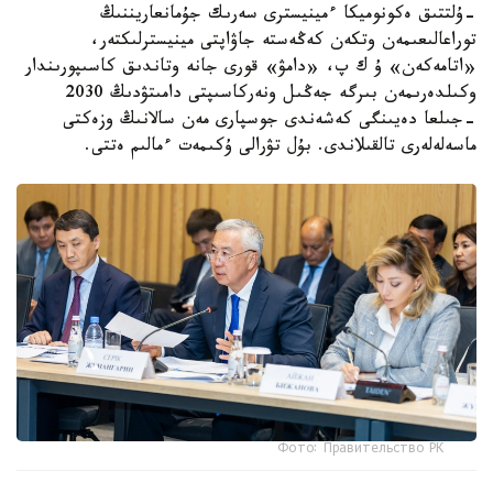
-ۇلتتىق ەكونوميكا ءمينيسترى سەرىك جۇمانعاريننىڭ
توراعالىعىمەن وتكەن كەڭەستە جاۋاپتى مينيسترلىكتەر،
«اتامەكەن» ۇ ك پ، «دامۋ» قورى جانە وتاندىق كاسىپورىندار
وكىلدەرىمەن بىرگە جەڭىل ونەركاسىپتى دامىتۋدىڭ 2030
-جىلعا دەيىنگى كەشەندى جوسپارى مەن سالانىڭ وزەكتى
ماسەلەلەرى تالقىلاندى. بۇل تۋرالى ۇكىمەت ءمالىم ەتتى.
Фото: Правительство РК