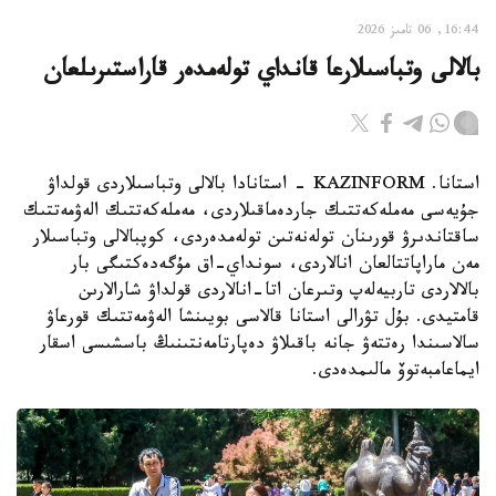
16:44, 06 تامىز 2026
بالالى وتباسىلارعا قانداي تولەمدەر قاراستىرىلعان
استانا. KAZINFORM - استانادا بالالى وتباسىلاردى قولداۋ
جۇيەسى مەملەكەتتىك جاردەماقىلاردى، مەملەكەتتىك الەۋمەتتىك
ساقتاندىرۋ قورىنان تولەنەتىن تولەمدەردى، كوپبالالى وتباسىلار
مەن ماراپاتتالعان انالاردى، سونداي-اق مۇگەدەكتىگى بار
بالالاردى تاربيەلەپ وتىرعان اتا-انالاردى قولداۋ شارالارىن
قامتيدى. بۇل تۋرالى استانا قالاسى بويىنشا الەۋمەتتىك قورعاۋ
سالاسىندا رەتتەۋ جانە باقىلاۋ دەپارتامەنتىنىڭ باسشىسى اسقار
ايماعامبەتوۆ مالىمدەدى.