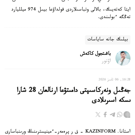
ايتا كەتەيىك، بالالى وتباسىلاردى قولداۋعا بيىل 974 ميلليارد
تەڭگە ءبولىندى.
بيلىك جانە ساياسات
باقىتجول كاكەش
اۆتور
16:28, 06 تامىز 2026
جەڭىل ونەركاسىپتى دامىتۋعا ارنالعان 28 شارا
ىسكە اسىرىلادى
استانا. KAZINFORM - ق ر پرەمەر-ءمينيسترىنىڭ ورىنباسارى