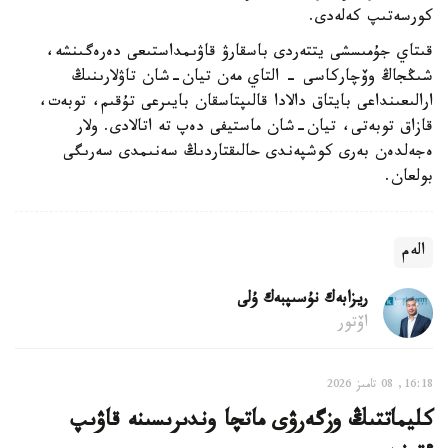
كورسەتىپ كەلەدى.
قىتاي جۇمىسشى يتتەردى باسقارۋ قاۋىمداستىعى دەرەگىنشە،
شىڭجاڭ وۆچاركاسى - التاي مەن تيان-شان تاۋلارىنىڭ
ارالىعىنداعى بايتاق دالادا قالىپتاسقان بايىرعى تۇقىم، توبەت،
قازاق توبەتى، تيان-شان ماستيفى دەپ تە اتالادى. ولار
ەجەلدەن بەرى كوشپەندى حالىقتاردىڭ سەنىمدى سەرىگى
بولعان.
الەم
ريزابەك نۇسىپبەك ۇلى
اۆتور
16:18, 08 تامىز 2026
كليماتتىڭ وزگەرۋى ماتچا وندىرىسىنە قاۋىپ