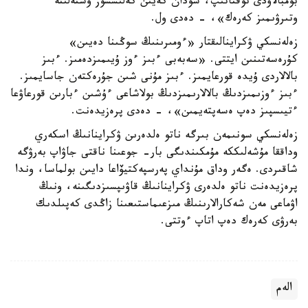
بومبالاۋدى توقتاتىپ، سودان كەيىن كەلىسسوز ۇستەلىنە
وتىرۋىمىز كەرەك»، - دەدى ول.
زەلەنسكي ۋكراينالىقتار «ءومىرىنىڭ سوڭىنا دەيىن»
كۇرەسەتىنىن ايتتى. «سەبەبى ءبىز ءوز ۇيىمىزدەمىز. ءبىز
بالالاردى ۇيدە قورعايمىز. ءبىز مۇنى شىن جۇرەكتەن جاسايمىز.
ءبىز ءوزىمىزدىڭ بالالارىمىزدىڭ بولاشاعى ءۇشىن ءبارىن قورعاۋعا
ءتيىسپىز دەپ ەسەپتەيمىن»، - دەدى پرەزيدەنت.
زەلەنسكي سونىمەن بىرگە ناتو ەلدەرىن ۋكراينانىڭ اسكەري
وداققا مۇشەلىككە مۇمكىندىگى بار- جوعىنا ناقتى جاۋاپ بەرۋگە
شاقىردى. ەگەر وداق مۇنداي پەرسپەكتيۆاعا دايىن بولماسا، وندا
پرەزيدەنت ناتو ەلدەرى ۋكراينانىڭ قاۋىپسىزدىگىنە، ونىڭ
اۋماعى مەن شەكارالارىنىڭ مىزعىماستىعىنا زاڭدى كەپىلدىك
بەرۋى كەرەك دەپ اتاپ ءوتتى.
الەم