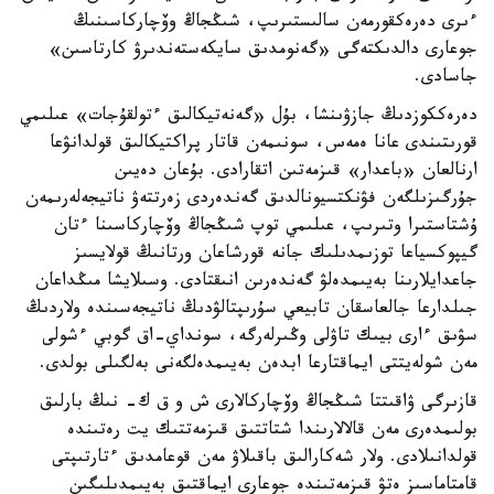
ءىرى دەرەكقورمەن سالىستىرىپ، شىڭجاڭ وۆچاركاسىنىڭ
جوعارى دالدىكتەگى «گەنومدىق سايكەستەندىرۋ كارتاسىن»
جاسادى.
دەرەككوزدىڭ جازۋىنشا، بۇل «گەنەتيكالىق ءتولقۇجات» عىلىمي
قورىتىندى عانا ەمەس، سونىمەن قاتار پراكتيكالىق قولدانۋعا
ارنالعان «باعدار» قىزمەتىن اتقارادى. بۇعان دەيىن
جۇرگىزىلگەن فۋنكتسيونالدىق گەندەردى زەرتتەۋ ناتيجەلەرىمەن
ۇشتاستىرا وتىرىپ، عىلىمي توپ شىڭجاڭ وۆچاركاسىنا ءتان
گيپوكسياعا توزىمدىلىك جانە قورشاعان ورتانىڭ قولايسىز
جاعدايلارىنا بەيىمدەلۋ گەندەرىن انىقتادى. وسىلايشا مىڭداعان
جىلدارعا جالعاسقان تابيعي سۇرىپتالۋدىڭ ناتيجەسىندە ولاردىڭ
سۋىق ءارى بيىك تاۋلى وڭىرلەرگە، سونداي-اق گوبي ءشولى
مەن شولەيتتى ايماقتارعا ابدەن بەيىمدەلگەنى بەلگىلى بولدى.
قازىرگى ۋاقىتتا شىڭجاڭ وۆچاركالارى ش و ق ك- نىڭ بارلىق
بولىمدەرى مەن قالالارىندا شتاتتىق قىزمەتتىك يت رەتىندە
قولدانىلادى. ولار شەكارالىق باقىلاۋ مەن قوعامدىق ءتارتىپتى
قامتاماسىز ەتۋ قىزمەتىندە جوعارى ايماقتىق بەيىمدىلىگىن