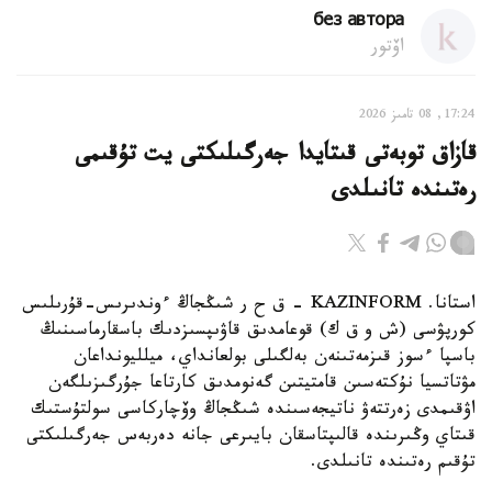
без автора
اۆتور
17:24, 08 تامىز 2026
قازاق توبەتى قىتايدا جەرگىلىكتى يت تۇقىمى
رەتىندە تانىلدى
استانا. KAZINFORM – ق ح ر شىڭجاڭ ءوندىرىس-قۇرىلىس
كورپۋسى (ش و ق ك) قوعامدىق قاۋىپسىزدىك باسقارماسىنىڭ
باسپا ءسوز قىزمەتىنەن بەلگىلى بولعانداي، ميلليونداعان
مۋتاتسيا نۇكتەسىن قامتيتىن گەنومدىق كارتاعا جۇرگىزىلگەن
اۋقىمدى زەرتتەۋ ناتيجەسىندە شىڭجاڭ وۆچاركاسى سولتۇستىك
قىتاي وڭىرىندە قالىپتاسقان بايىرعى جانە دەربەس جەرگىلىكتى
تۇقىم رەتىندە تانىلدى.