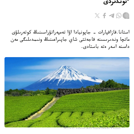
ءتوندىردى
استانا.قازاقپارات - جاپونيادا اۋا تەمپەراتۋراسىنىڭ كوتەرىلۋى
ماتچا وندىرىسىنە قاجەتتى شاي جاپىراعىنىڭ ونىمدىلىگى مەن
دامىنە اسەر ەتە باستادى.
Фото: tawatchai prakobkit/Alamy