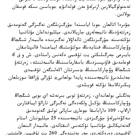
تەحنولوگيالارىن ازىرلەۋ مەن قولدانۋ» جوباسىن ىسكە قوسقان
بولاتىن.
جۋىردا اتالعان جوبا اياسىندا جۇرگىزىلگەن نەگىزگى گەنومدىق
زەرتتەۋدىڭ ناتيجەلەرى جاريالاندى. ميلليونداعان مۋتاتسيا
نۇكتەسىنە جۇرگىزىلگەن تالداۋلار نەگىزىندە عالىمدار شىڭجاڭ
وۆچاركاسىنىڭ قىتايدىڭ سولتۇستىك ايماعىندا قالىپتاسقان
بايىرعى جەرگىلىكتى يت تۇقىمى ەكەنىن راستادى. ش و ق ك
قوعامدىق قاۋىپسىزدىك باسقارماسىنىڭ مالىمەتىنشە، زەرتتەۋ
شىڭجاڭ وۆچاركاسىنىڭ «سىرتتان اكەلىنگەن تۇقىمدى
جەتىلدىرۋ ناتيجەسىندە پايدا بولعانى» تۋرالى ۇزاققا سوزىلعان
پىكىرتالاسقا نۇكتە قويىلدى.
بەلگىلى بولعانداي، زەرتتەۋ توبى بىرنەشە اي بويى شىڭجاڭ
وۆچاركاسىنىڭ بۇكىل ولكەدەگى نەگىزگى تارالۋ ايماقتارىن
ارالاپ، 109 داراباسقا جوعارى ساپالى تولىق گەنومدىق
سەكۆەنيرلەۋ جۇرگىزدى. ناتيجەسىندە 25 ميلليوننان استام
گەنەتيكالىق مۋتاتسيا نۇكتەسى انىقتالدى. عالىمدار الىنعان
اۋقىمدى دەرەكتەردى جەر بەتىندەگى 260 يت تۇقىمىن قامتيتىن