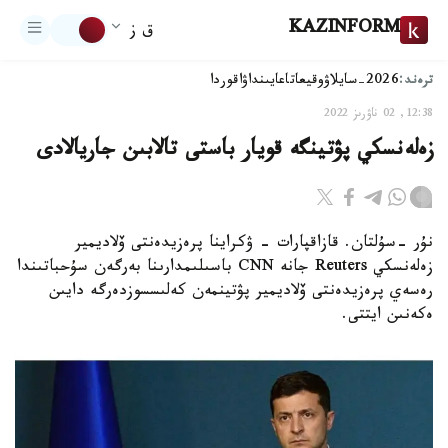
KAZINFORM
ق ز
ترەند:
2026-سايلاۋ
وقيعا
تاعايىنداۋ
اقوردا
12:38, 02 ناۋرىز 2022
زەلەنسكي پۋتينگە قويار باستى تالابىن جاريالادى
نۇر -سۇلتان. قازاقپارات – ۋكراينا پرەزيدەنتى ۆلاديمير
زەلەنسكي Reuters جانە CNN باسىلىمدارىنا بەرگەن سۇحباتىندا
رەسەي پرەزيدەنتى ۆلاديمير پۋتينمەن كەلىسسوزدەرگە دايىن
ەكەنىن ايتتى.