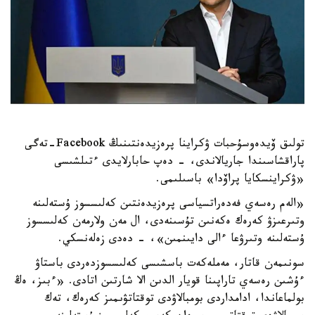
تولىق ۆيدەوسۇحبات ۋكراينا پرەزيدەنتىنىڭ Facebook-تەگى
پاراقشاسىندا جاريالاندى، - دەپ حابارلايدى ءتىلشىسى
«ۋكراينسكايا پراۆدا» باسىلىمى.
«الەم رەسەي فەدەراتسياسى پرەزيدەنتىن كەلىسسوز ۇستەلىنە
وتىرعىزۋ كەرەك ەكەنىن تۇسىنەدى، ال مەن ولارمەن كەلىسسوز
ۇستەلىنە وتىرۋعا ءالى دايىنمىن»، - دەدى زەلەنسكي.
سونىمەن قاتار، مەملەكەت باسشىسى كەلىسسوزدەردى باستاۋ
ءۇشىن رەسەي تاراپىنا قويار الدىن الا شارتىن اتادى. «ءبىز، ەڭ
بولماعاندا، ادامداردى بومبالاۋدى توقتاتۋىمىز كەرەك، تەك