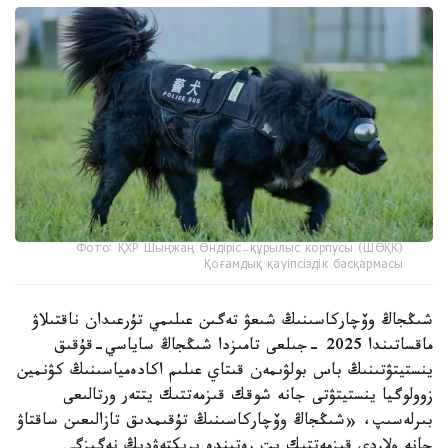
Фото: ҚХР Шыңжаң Өндіріс-құрылыс корпусы (ШӨҚК)
Қоғамдық қауіпсіздік басқармасы
شىڭجاڭ وۆچاركاسىنىڭ شىعۋ تەگىن عىلىمي تۇرعىدان ناقتىلاۋ
ماقساتىندا 2025 -جىلعى تامىزدا شىڭجاڭ ساياسي-قۇقىق
ينستيتۋتىنىڭ باس بولۋىمەن قىتاي عىلىم اكادەمياسىنىڭ كۋنمين
زوولوگيا ينستيتۋتى جانە شوقك قىزمەتتىك يتتەر ورتالىعى
بىرلەسىپ، «شىڭجاڭ وۆچاركاسىنىڭ تۇقىمدىق تازالىعىن ساقتاۋ
جانە ولاردى قىزمەتتىك يت رەتىندە ىرىكتەۋدىڭ نەگىزگى