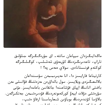
ماڭدايىڭىزدان سيپاعان ساتتە- اق جۇرەگىڭىزگە جىلۋلىق
تاراپ، تاعدىرىڭىزدىڭ كۇرمەۋى شەشىلىپ، كوڭىلىڭىزگە
كوكتەم قونىستانادى. سولاي ەمەس پە؟ !
كارتيناعا قارايسىز دا، انا مەيىرىمىمەن سۋسىنداعان
بالالىعىڭىزدى ويلايسىز. سول بالداۋرەن مەزەتتىڭ قۋانىشى مەن
باقىتى انانىڭ اپپاق قۇشاعىندا جاتقانىن باعامدايسىز. مۇنى
سۋرەتشى دۋلات اييەۆ كوركەمونەردىڭ قۇدىرەتىمەن جەتكىزگەن.
بالاۋسا كۇندەردىڭ بوياۋىن شىعارماسىنا ارقاۋ ەتىپ،