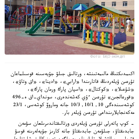
Фото: БҚО әкімдігі
اكىمدىكتىڭ مالىمەتىنشە، ورتالىق جىلۋ جۇيەسىنە قوسىلماعان
تۇرعىن ۇيلەردىڭ قاتارىندا «ارابي»، «ادينا»، «اق وتاۋ»،
«شۇعىلا»، «كوكتال»، «اسپان پارك ورمان پارك»،
«قورعالجىن» تۇرعىن ءۇي كەشەندەرى، سونداي-اق ە-496
كوشەسىندەگى 10, 10/1, 10/3 جانە وماروۆ كوشەسى، 23/1
مەكەنجايلارىنداعى تۇرعىن ۇيلەر بار.
- كوپ پاتەرلى تۇرعىن ۇيلەردى ورتالىقتاندىرىلعان سۋمەن
جابدىقتاۋ، جىلۋمەن جابدىقتاۋ جانە كارىز جۇيەلەرىنە قوسۋ