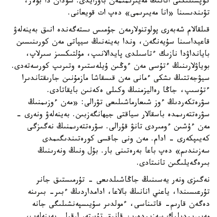
كوپشىلىكتى انانىڭ مەيىرىمىمەن باۋرايدى. سودان دا بولار،
تۋىندىسىنا «انا مەيىرىمى» دەپ ات قويعانى.
قىلقالام شەبەرى پولوتنولارمەن جۇمىس ىستەگەندە انىق بەينەلەۋ
قاعيداسىنا سۇيەنگەن، وندا بەينەنىڭ سيپاتى مەن كورىنىسىن
بايانداۋدا نازىك ءتاسىلدى پايدالانىپ، مۇلتىكسىز سىرلاپ،
بوياۋلارىنىڭ ءتۇسى مەن ءوڭىن ۇيلەستىرە وتىرىپ كورسەتەدى.
سيۋجەتتىڭ ىشكى ءمانى مەن قىسقاشا مازمۇنىن جارىقتاندىرا
ءتۇسىپ، جاڭا رەاليزمنىڭ وكىلى ەكەنىن بايقاتادى.
سۋرەتكەردىڭ ءوز شىعارماشىلىعى تۋرالى: «مەن ءوزىمنىڭ
سۋرەتتەرىمدە باسقالار سياقتى جيھانگەزبىن. بەينەلەۋ ونەرى -
مەن ءۇشىن ءومىردى تانۋ قۇرالى. سۋرەتتەرىمنىڭ نەگىزگى
كەيىپكەرى - ادام. مەن ونى جاقسى كورەتىندىگىمدى
سەزىندىم» دەپ باعا بەرەتىنى بار. بۇل ونىڭ ونەرىنىڭ
بىرەگەيلىگىن تانىتادى.
نەگىزى ونەر يەسىنىڭ جاڭاشىلدىعى - تۇرمىستىق جانر
تۇرعىسىندا، ياعني انانىڭ بالاعا، ادامداردىڭ ءبىر- بىرىنە
دەگەن قارىم- قاتىناسى، ءمولدىر سۇيىسپەنشىلىگى جانە