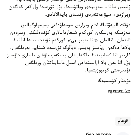
مەيىرىمدىلىك سەزىمدەرىن قانىق تۇستەر ارقىلى بەينەلەپ،
ۇلتتىق سانا- سەزىمدى وياتۋىندا. بۇل تۇرعىدا ول كەز كەلگەن
وبرازدى، سيۋجەتتەردى ۇتىمدى پايدالانادى.
دۋلات الييەۆتىڭ ادام وبرازىن سومداۋداعى پسيحولوگيالىق
سەزىمگە بەرىلگەن كوركەم شىعارما-لارى كۇندەلىكتى ومىردەن
الىنعان. اتالعان «انا مەيىرىمى» كوركەم تۋىندىسىندا انانىڭ
بالاعا دەگەن رياسىز پەيىلى ديالوگ تۇرىندە شىنايى بەرىلگەن.
ءاربىر انا ءسابيىنىڭ ماڭدايىنان يىسكەپ ماۋقىن باسارى داۋسىز.
بۇل انا مەن بالا اراسىنداعى اسىل ماحابباتتان ورىلگەن
قۇدىرەتتى كومپوزيتسيا.
مۇحتار كۇمىسبەك
egemen.kz
قوعام