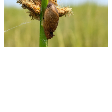
Фото: instagaram/akzhaiyk_oopt
«اقجايىق» مەملەكەتتىك تابيعي رەزەرۆاتىنىڭ ماماندارى جايىق
وزەنى اتىراۋى مەن كاسپي تەڭىزى جاعالاۋىنىڭ بيوالۋانتۇرلىلىگىن
زەرتتەۋ بارىسىندا كاسپيگە عانا ءتان Pyrgohydrobia conica
اتتى ۇلۋ ءتۇرىن انىقتادى.
مامانداردىڭ ايتۋىنشا، بۇل شاعىن باۋىراياقتى ۇلۋ قامىس وسكەن
تاياز سۋلاردا، سونداي-اق لايلى-قۇمدى تۇبىندە مەكەندەيدى.
ول سۋ ەكوجۇيەسىنىڭ ەكولوگيالىق جاعدايىن كورسەتەتىن