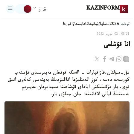
KAZINFORM
ق ز
ترەند:
2026-سايلاۋ
وقيعا
تاعايىنداۋ
اقوردا
08:31, 02 ناۋرىز 2022
انا قۇشاعى
نۇر-سۇلتان.قازاقپارات - الەمگە قونعان مەيىرىمدى تۇستەپ
كورسەت دەسە، كوز الدىڭىزعا اناڭىزدىڭ بەينەسى كەلەرى انىق
قوي. بار ىزگىلىكتى اياداي قۇشاعىنا سىيدىرعان مەيىرىم
يەسىنىڭ ايالى الاقانىندا جان جىلۋى بار.