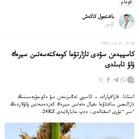
قوعام
باقىتجول كاكەش
اۆتور
21:30, 07 تامىز 2026
كاسپيدەن سۋدى تازارتۋعا كومەكتەسەتىن سيرەك
ۇلۋ تابىلدى
استانا. قازاقپارات - كاسپي تەڭىزىنەن سۋ ەكوجۇيەسىنىڭ
تازالىعىن ساقتاۋعا ىقپال ەتەتىن سيرەك كەزدەسەتىن ۇلۋلاردىڭ
ءبىر ءتۇرى انىقتالدى، دەپ حابارلايدى 24KZ.