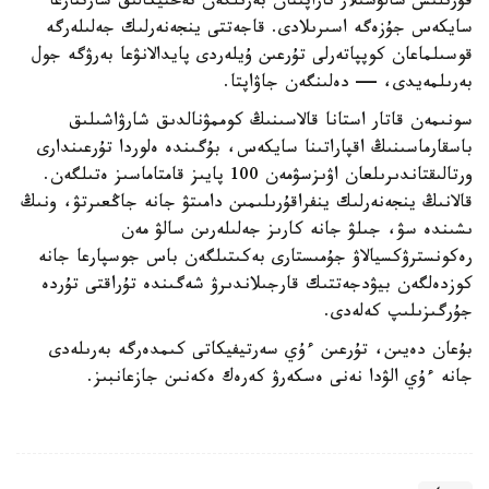
قۇرىلىس سالۋشىلار تاراپىنان بەرىلگەن تەحنيكالىق شارتتارعا
سايكەس جۇزەگە اسىرىلادى. قاجەتتى ينجەنەرلىك جەلىلەرگە
قوسىلماعان كوپپاتەرلى تۇرعىن ۇيلەردى پايدالانۋعا بەرۋگە جول
بەرىلمەيدى، — دەلىنگەن جاۋاپتا.
سونىمەن قاتار استانا قالاسىنىڭ كوممۋنالدىق شارۋاشىلىق
باسقارماسىنىڭ اقپاراتىنا سايكەس، بۇگىندە ەلوردا تۇرعىندارى
ورتالىقتاندىرىلعان اۋىزسۋمەن 100 پايىز قامتاماسىز ەتىلگەن.
قالانىڭ ينجەنەرلىك ينفراقۇرىلىمىن دامىتۋ جانە جاڭعىرتۋ، ونىڭ
ىشىندە سۋ، جىلۋ جانە كارىز جەلىلەرىن سالۋ مەن
رەكونسترۋكسيالاۋ جۇمىستارى بەكىتىلگەن باس جوسپارعا جانە
كوزدەلگەن بيۋدجەتتىك قارجىلاندىرۋ شەگىندە تۇراقتى تۇردە
جۇرگىزىلىپ كەلەدى.
بۇعان دەيىن، تۇرعىن ءۇي سەرتيفيكاتى كىمدەرگە بەرىلەدى
جانە ءۇي الۋدا نەنى ەسكەرۋ كەرەك ەكەنىن جازعانبىز.