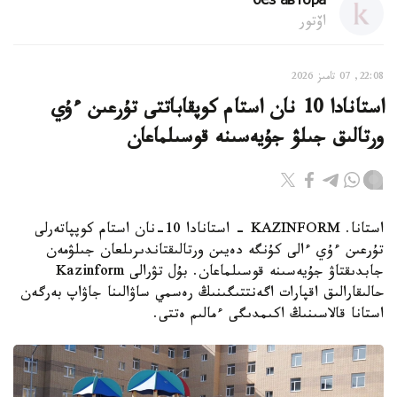
без автора
اۆتور
22:08, 07 تامىز 2026
استانادا 10 نان استام كوپقاباتتى تۇرعىن ءۇي
ورتالىق جىلۋ جۇيەسىنە قوسىلماعان
استانا. KAZINFORM - استانادا 10-نان استام كوپپاتەرلى
تۇرعىن ءۇي ءالى كۇنگە دەيىن ورتالىقتاندىرىلعان جىلۋمەن
جابدىقتاۋ جۇيەسىنە قوسىلماعان. بۇل تۋرالى Kazinform
حالىقارالىق اقپارات اگەنتتىگىنىڭ رەسمي ساۋالىنا جاۋاپ بەرگەن
استانا قالاسىنىڭ اكىمدىگى ءمالىم ەتتى.