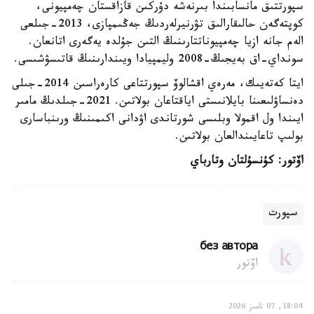
سپورتتىق مانسابىندا بىرنەشە دۇركىن قازاقستان چەمپيونى،
كوپتەگەن حالىقارالىق تۋرنيرلەردىڭ جەڭىمپازى، 2013-جىلعى
الەم جانە ازيا چەمپيوناتتارىنىڭ التىن جۇلدە يەگەرى اتانعان.
سونداي-اق بەيجىڭ-2008 وليمپيادا ويىندارىنىڭ قاتىسۋشىسى.
ايتا كەتەيىك، مەرەي اقشالوۆ سپورتتاعى كارەراسىن 2014-جىلى
دەنساۋلىعىنا بايلانىستى اياقتاعان بولاتىن. 2021-جىلدىڭ مامىر
ايىندا ول اقمولا وبلىسى شورتاندى اۋدانى اكىمىنىڭ ورىنباسارى
بولىپ تاعايىندالعان بولاتىن.
اۆتور: كۇنسۇلتان وتارباي
سپورت
без автора
اۆتور
18:04, 07 تامىز 2026