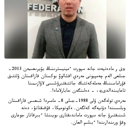
«ق ر مادەنيەت جانە سپورت ءمينيسترىنىڭ بۇيرىعىمەن 2013-
جىلعى الەم چەمپيونى مەرەي اقشالوۆ بوكستان قازاقستان ۇلتتىق
قۇراماسىنىڭ مەملەكەتتىك جاتتىقتىرۋشىسى لاۋازىمىنا
تاعايىندالدى»، - دەلىنگەن حابارلامادا.
مەرەي تولەگەن ۇلى 1988-جىلى 8- مامىردا شىعىس قازاقستان
وبلىسىندا دۇنيەگە كەلگەن. ەكونوميكا، قۇقىقتانۋ، دەنە
شىنىقتىرۋ جانە سپورت ماماندىقتارى بويىنشا ءبىرقاتار جوعارى
وقۋ ورىندارىندا ءبىلىم العان.