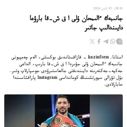
08:55, 07 تامىز 2026
جانىبەك ءالىمحان ۇلى ا ق ش-قا بارۋعا
دايىندالىپ جاتىر
استانا. kazinform - قازاقستاندىق بوكسشى، الەم چەمپيونى
جانىبەك ءالىمحان ۇلى جۋىردا ا ق ش-قا بارىپ، الداعى
جەكپە-جەكتەرىنە دايىندىقتى جالعاستىرۋدى جوسپارلاپ وتىر.
بۇل تۋرالى سپورتشىنىڭ كومانداسى Instagram پاراقشاسىندا
حابارلادى.