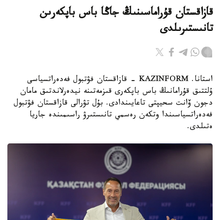
قازاقستان قۇراماسىنىڭ جاڭا باس باپكەرىن
تانىستىرىلدى
استانا. KAZINFORM - قازاقستان فۋتبول فەدەراتسياسى
ۇلتتىق قۇرامانىڭ باس باپكەرى قىزمەتىنە نيدەرلاندتىق مامان
دجون ۆانت سحيپتى تاعايىندادى. بۇل تۋرالى قازاقستان فۋتبول
فەدەراتسياسىندا وتكەن رەسمي تانىستىرۋ راسىمىندە جاريا
ەتىلدى.