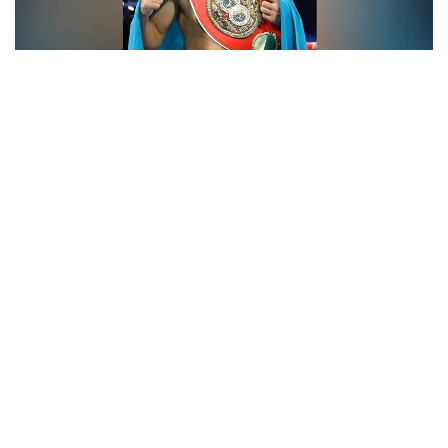
فوتو: Top Rank
- ءبارى قايتا باستالادى. باستامامىز ءساتتى بولعان سياقتى.
قۇرمەتتى جانكۇيەرلەر، قولداۋلارىڭىزعا كوپ راقمەت!
جەرلەستەرىڭىز رەتىندە ماعان ەرەكشە دەمەۋ كورسەتىپ
كەلەسىزدەر. قازىر ۆيزانى كۇتىپ وتىرمىز. ەگەر ءبارى ويداعىداي
بولسا، جاقىن كۇندەرى امەريكاعا اتتانامىز، - دەلىنگەن
حابارلامادا.
بۇعان دەيىن جانىبەك ءالىمحان ۇلى جاڭا سالماق دارەجەسىندە
WBO رەيتينگىندە جەكپە-جەكسىز-اق ەكىنشى ورىنعا
كوتەرىلگەنى حابارلانعان بولاتىن.
ءالىمحان ۇلى سوڭعى جەكپە-جەگىن 2025 -جىلعى 5-