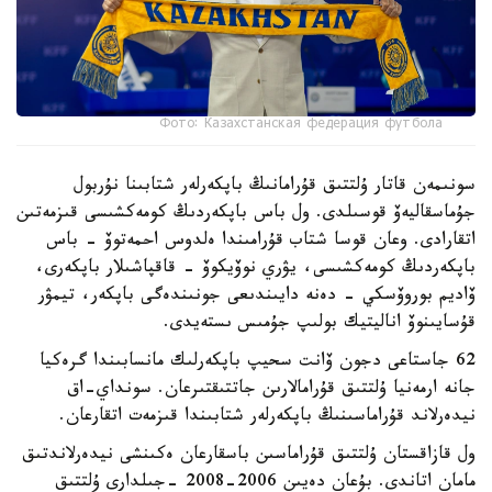
Фото: Казахстанская федерация футбола
سونىمەن قاتار ۇلتتىق قۇرامانىڭ باپكەرلەر شتابىنا نۇربول
جۇماسقاليەۆ قوسىلدى. ول باس باپكەردىڭ كومەكشىسى قىزمەتىن
اتقارادى. وعان قوسا شتاب قۇرامىندا ەلدوس احمەتوۆ - باس
باپكەردىڭ كومەكشىسى، يۋري نوۆيكوۆ - قاقپاشىلار باپكەرى،
ۆاديم بوروۆسكي - دەنە دايىندىعى جونىندەگى باپكەر، تيمۋر
قۇسايىنوۆ اناليتيك بولىپ جۇمىس ىستەيدى.
62 جاستاعى دجون ۆانت سحيپ باپكەرلىك مانسابىندا گرەكيا
جانە ارمەنيا ۇلتتىق قۇرامالارىن جاتتىقتىرعان. سونداي-اق
نيدەرلاند قۇراماسىنىڭ باپكەرلەر شتابىندا قىزمەت اتقارعان.
ول قازاقستان ۇلتتىق قۇراماسىن باسقارعان ەكىنشى نيدەرلاندتىق
مامان اتاندى. بۇعان دەيىن 2006-2008 -جىلدارى ۇلتتىق