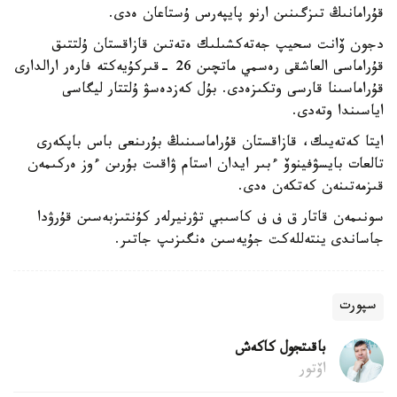
قۇرامانىڭ تىزگىنىن ارنو پايپەرس ۇستاعان ەدى.
دجون ۆانت سحيپ جەتەكشىلىك ەتەتىن قازاقستان ۇلتتىق
قۇراماسى العاشقى رەسمي ماتچىن 26 -قىركۇيەكتە فارەر ارالدارى
قۇراماسىنا قارسى وتكىزەدى. بۇل كەزدەسۋ ۇلتتار ليگاسى
اياسىندا وتەدى.
ايتا كەتەيىك، قازاقستان قۇراماسىنىڭ بۇرىنعى باس باپكەرى
تالعات بايسۋفينوۆ ءبىر ايدان استام ۋاقىت بۇرىن ءوز ەركىمەن
قىزمەتىنەن كەتكەن ەدى.
سونىمەن قاتار ق ف ف كاسىبي تۋرنيرلەر كۇنتىزبەسىن قۇرۋدا
جاساندى ينتەللەكت جۇيەسىن ەنگىزىپ جاتىر.
سپورت
باقىتجول كاكەش
اۆتور