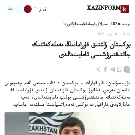
KAZINFORM
ق ز
ترەند:
2026-سايلاۋ
وقيعا
تاعايىنداۋ
اقوردا
22:29, 01 ناۋرىز 2022
بوكستان ۇلتتىق قۇرامانىڭ مەملەكەتتىك
جاتتىقتىرۋشىسى تاعايىندالدى
نۇر-سۇلتان. قازاقپارات - بوكستان 2013-جىلعى الەم چەمپيونى
اتانعان مەرەي اقشالوۆ بوكستان قازاقستان ۇلتتىق قۇراماسىنىڭ
مەملەكەتتىك جاتتىقتىرۋشىسى بولىپ تاعايىندالدى، دەپ
حابارلايدى قازاقپارات بوكس فەدەراتسياسىنا سىلتەمە جاساپ.