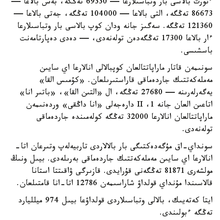
ءتورت بالاسى بار وتباسىلارعا — 69330 تەڭگە، بەس بالاعا —
86673 تەڭگە، التى بالاعا — 104000 تەڭگە، جەتى بالاعا —
121360 تەڭگە. سەگىز جانە ودان كوپ بالاسى بار وتباسىلارعا
ءار بالاعا 17300 تەڭگەدەن تولەنەدى، — دەدى دەپارتامەنت
باسشىسى.
سونىمەن قاتار ماراپاتتالعان كوپبالالى انالارعا اي سايىن
مەملەكەتتىك جاردەماقى قاراستىرىلعان. «كۇمىس القا»
يەگەرلەرىنە — 27680 تەڭگە، ال «التىن القا»، «باتىر انا»
اتاعىن العان جانە 1، II دارەجەلى «انا داڭقى» وردەنىمەن
ماراپاتتالعان انالارعا 32000 تەڭگە كولەمىندە جاردەماقى
تولەنەدى.
سونداي-اق مۇگەدەكتىگى بار بالالاردى تاربيەلەپ وتىرعان اتا-
انالارعا اي سايىن مەملەكەتتىك جاردەماقى بەرىلەدى. بيىل ونىڭ
مولشەرى 81871 تەڭگەنى قۇرايدى. قازىرگى ۋاقىتتا استانا
قالاسىندا مۇنداي قولداۋ شاراسىمەن 12786 اتا-انا قامتىلعان.
ايتا كەتەيىك، بالالى وتباسىلاردى قولداۋعا بيىل 974 ميلليارد
تەڭگە ءبولىندى.