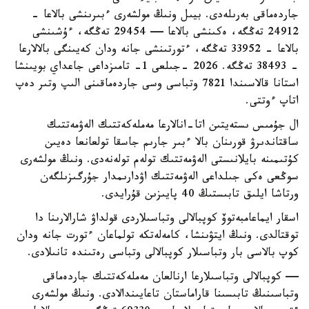
جاردەماقى بەرىلەدى. بيىل ونىڭ مولشەرى ءبىرىنشى بالاعا -
24912 تەڭگە، ەكىنشى بالاعا — 29454 تەڭگە، ءۇشىنشى
بالاعا - 33952 تەڭگە، ءتورتىنشى جانە ودان كەيىنگى بالالارعا
- 38493 تەڭگە. 2026 -جىلعى 1- تامىزداعى جاعداي بويىنشا
استانا قالاسىندا 7821 وتباسى وسى جاردەماقىنى الىپ وتىر دەپ
اتاپ ءوتتى.
ال جۇمىس ىستەيتىن اتا-انالارعا مەملەكەتتىك الەۋمەتتىك
ساقتاندىرۋ قورىنان بالا ءبىر جارىم جاسقا تولعانعا دەيىن
كۇتىمىنە بايلانىستى الەۋمەتتىك تولەم تولەنەدى. ونىڭ مولشەرى
سوڭعى ەكى جىلداعى الەۋمەتتىك اۋدارىمدار جۇرگىزىلگەن
ورتاشا ايلىق تابىستىڭ 40 پايىزىن قۇرايدى.
اسقار ايماعامبەتوۆ كوپبالالى وتباسىلاردى قولداۋ شارالارىنا دا
توقتالدى. ونىڭ ايتۋىنشا، كامەلەتكە تولماعان ءتورت جانە ودان
كوپ بالاسى بار وتباسىلار كوپبالالى وتباسى رەتىندە تانىلادى.
— كوپبالالى وتباسىلارعا ارنالعان مەملەكەتتىك جاردەماقى
وتباسىنىڭ تابىسىنا قاراماستان تاعايىندالادى. ونىڭ مولشەرى