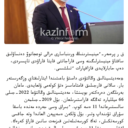
ق ر پرەمەر-ءمينيسترىنىڭ ورىنباسارى ەرالى توعجانوۆ دەنساۋلىق
ساقتاۋ مينيسترلىگىنە وسى قاراجاتتى قايتا قاراۋدى تاپسىردى،
دەپ حابارلايدى قازاقپارات ءتىلشىسى.
«مەديتسينالىق وڭالتۋدى دامىتۋ باعىتىندا ايتارلىقتاي وزگەرىستەر
بار. سالانى قارجىلىق قامتاماسىز ەتۋ كولەمى ۇلعايدى. ماعان
بەرىلگەن دەرەكتەر بويىنشا، مەديتسينالىق وڭالتۋعا 2022-جىلى
66 ميلليارد تەڭگە قاراستىرىلعان. بۇل 2019-جىلمەن
سالىستىرعاندا 11 ەسە كوپ. ءبىراق وسى جەردە مەندە باسقا
سۇراق تۋىنداپ وتىر. بۇل ۇلكەن ەسەپپەن العاندا وتە جاقسى
كورسەتكىش، تەك كورسەتىلەتىن قىزمەت سانىن قاراۋ كەرەك.