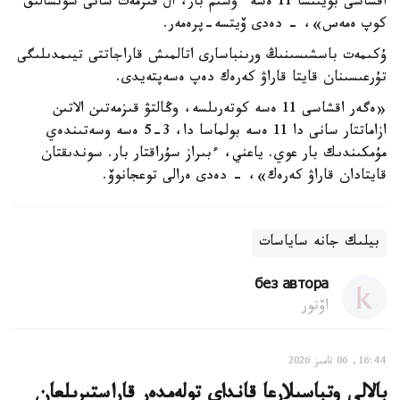
اقشاسى بويىنشا 11 ەسە ءوسىم بار، ال قىزمەت سانى سونشالىق
كوپ ەمەس»، - دەدى ۆيتسە-پرەمەر.
ۇكىمەت باسشىسىنىڭ ورىنباسارى اتالمىش قاراجاتتى تيىمدىلىگى
تۇرعىسىنان قايتا قاراۋ كەرەك دەپ ەسەپتەيدى.
«ەگەر اقشاسى 11 ەسە كوتەرىلسە، وڭالتۋ قىزمەتىن الاتىن
ازاماتتار سانى دا 11 ەسە بولماسا دا، 3-5 ەسە وسەتىندەي
مۇمكىندىك بار عوي. ياعني، ءبىراز سۇراقتار بار. سوندىقتان
قايتادان قاراۋ كەرەك»، - دەدى ەرالى توعجانوۆ.
بيلىك جانە ساياسات
без автора
اۆتور
16:44, 06 تامىز 2026
بالالى وتباسىلارعا قانداي تولەمدەر قاراستىرىلعان