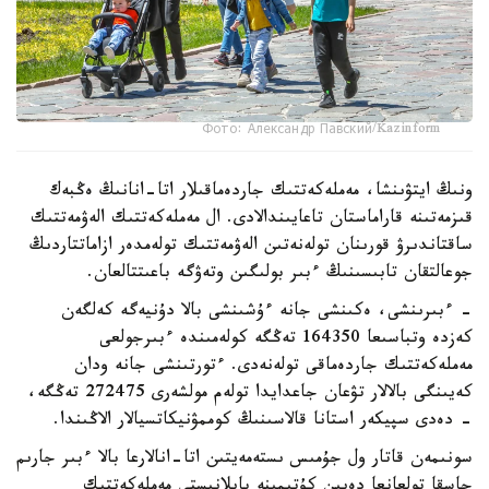
Фото: Александр Павский/Kazinform
ونىڭ ايتۋىنشا، مەملەكەتتىك جاردەماقىلار اتا-انانىڭ ەڭبەك
قىزمەتىنە قاراماستان تاعايىندالادى. ال مەملەكەتتىك الەۋمەتتىك
ساقتاندىرۋ قورىنان تولەنەتىن الەۋمەتتىك تولەمدەر ازاماتتاردىڭ
جوعالتقان تابىسىنىڭ ءبىر بولىگىن وتەۋگە باعىتتالعان.
- ءبىرىنشى، ەكىنشى جانە ءۇشىنشى بالا دۇنيەگە كەلگەن
كەزدە وتباسىعا 164350 تەڭگە كولەمىندە ءبىرجولعى
مەملەكەتتىك جاردەماقى تولەنەدى. ءتورتىنشى جانە ودان
كەيىنگى بالالار تۋعان جاعدايدا تولەم مولشەرى 272475 تەڭگە،
- دەدى سپيكەر استانا قالاسىنىڭ كوممۋنيكاتسيالار الاڭىندا.
سونىمەن قاتار ول جۇمىس ىستەمەيتىن اتا-انالارعا بالا ءبىر جارىم
جاسقا تولعانعا دەيىن كۇتىمىنە بايلانىستى مەملەكەتتىك