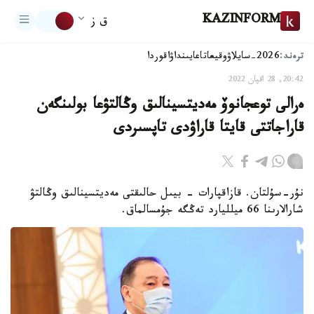
KAZINFORM
ق ز
ترەند:
2026-سايلاۋ
وقيعا
تاعايىنداۋ
اقوردا
20:42, 28 اقپان 2022
ەرالى توعجانوۆ مەديتسينالىق وڭالتۋعا بولىنگەن
قاراجاتتى قايتا قاراۋدى تاپسىردى
نۇر-سۇلتان. قازاقپارات - بيىل حالىقتى مەديتسينالىق وڭالتۋ
شارالارىنا 66 ميلليارد تەڭگە جۇمسالماق.