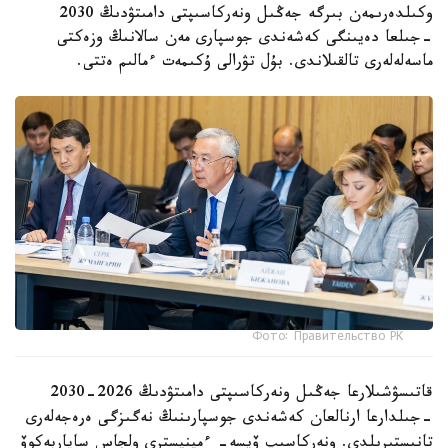
وكىلدەرىمەن بىرگە جەڭىل ونەركاسىپتى دامىتۋدىڭ 2030
-جىلعا دەيىنگى كەشەندى جوسپارى مەن سالانىڭ وزەكتى
ماسەلەلەرى تالقىلاندى. بۇل تۋرالى ۇكىمەت ءمالىم ەتتى.
Фото: Правительство РК
قاتىسۋشىلارعا جەڭىل ونەركاسىپتى دامىتۋدىڭ 2026-2030
-جىلدارعا ارنالعان كەشەندى جوسپارىنىڭ نەگىزگى ەرەجەلەرى
تانىستىرىلدى. ونەركاسىپ ۆيسە- ءمينيسترى ولجاس ساپاربەكوۆ