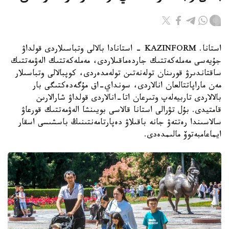
استانا. KAZINFORM - استانادا بالالى وتباسىلاردى قولداۋ
جۇيەسى مەملەكەتتىك جاردەماقىلاردى، مەملەكەتتىك الەۋمەتتىك
ساقتاندىرۋ قورىنان تولەنەتىن تولەمدەردى، كوپبالالى وتباسىلار
مەن ماراپاتتالعان انالاردى، سونداي-اق مۇگەدەكتىگى بار
بالالاردى تاربيەلەپ وتىرعان اتا-انالاردى قولداۋ شارالارىن
قامتيدى. بۇل تۋرالى استانا قالاسى بويىنشا الەۋمەتتىك قورعاۋ
سالاسىندا رەتتەۋ جانە باقىلاۋ دەپارتامەنتىنىڭ باسشىسى اسقار
ايماعامبەتوۆ مالىمدەدى.