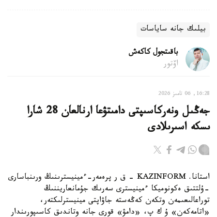
بيلىك جانە ساياسات
باقىتجول كاكەش
اۆتور
16:28, 06 تامىز 2026
جەڭىل ونەركاسىپتى دامىتۋعا ارنالعان 28 شارا
ىسكە اسىرىلادى
استانا. KAZINFORM - ق ر پرەمەر-ءمينيسترىنىڭ ورىنباسارى
-ۇلتتىق ەكونوميكا ءمينيسترى سەرىك جۇمانعاريننىڭ
توراعالىعىمەن وتكەن كەڭەستە جاۋاپتى مينيسترلىكتەر،
«اتامەكەن» ۇ ك پ، «دامۋ» قورى جانە وتاندىق كاسىپورىندار