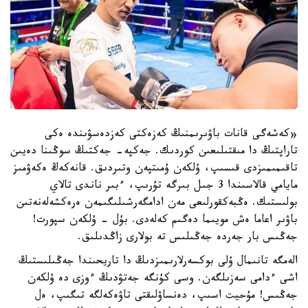
«كەشەگى قانات باۋىرىمنىڭ كەزەكتى كەزدەسۋىندە ەكى
تاراپتىڭ دا مىقتىلىعىن كوردىك. جەكپە- جەكتىڭ سوڭىنا دەيىن
تاقىمىمىزدى قىسىپ، ۇلكەن ۇمىتپەن وتىردىق. قانەكەڭ ەكەۋمىز
مايامي قالاسىندا 3 جىل بىرگە تۇرىپ، ءبىر ناندى تالاي
بولىستىك. ەڭبەكقورلىعى مەن ادامگەرشىلىگىمەن ەرەكشەلەنەتىن
باۋىر اعاما ەش مويىما دەگىم كەلەدى. بۇل - ۇلكەن سپورت!
جەڭىس بار جەردە جەڭىلىس تە بولارى زاڭدىلىق.
الەمگە تانىمال ۇلى بوكسەرلارىمىزدىڭ دا تاريحىندا جەڭىلىستىڭ
اشى ءدامى سەزىلگەن. وسى كۇنگە جەتۋدىڭ ءوزى دە ۇلكەن
جەڭىس! مۇحيت اسىپ، دەنساۋلىقتى تاۋەكەلگە تىگىپ، ەل