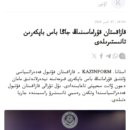
اۆتور
18:04, 07 تامىز 2026
قازاقستان قۇراماسىنىڭ جاڭا باس باپكەرىن
تانىستىرىلدى
استانا. KAZINFORM - قازاقستان فۋتبول فەدەراتسياسى
ۇلتتىق قۇرامانىڭ باس باپكەرى قىزمەتىنە نيدەرلاندتىق مامان
دجون ۆانت سحيپتى تاعايىندادى. بۇل تۋرالى قازاقستان فۋتبول
فەدەراتسياسىندا وتكەن رەسمي تانىستىرۋ راسىمىندە جاريا
ەتىلدى.