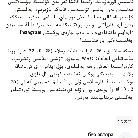
نامىسىن قورعاۋدىڭ ارتىندا قانشا تەر مەن كۇشتىڭ جۇمسالاتىنى
سەنىمەن مەن جاقسى تۇسىنەمىز. قانەكە باۋىرىم، جەڭىستى
كۇندەرىڭ ءالى دە الدا. ەش مويىماي، الداعى جەكپە- جەككە
ودان ارى قايراتتى بولىپ ورالاتىنىڭا سەنىمدىمىز! ەلىڭ سەنىمەن
ءاردايىم ماقتانادى»، - دەپ جازدى بوكسشى Instagram
جەلىسىندەگى پاراقشاسىندا.
ەسكە سالايىق، 26-اقپاندا قانات يسلام (28-0، 22 ك و) ورتا
سالماقتاعى WBO Global بەلبەۋى ءۇشىن ايقاسىن وتكىزىپ،
كارەراسىندا العاش رەت جەڭىلدى. بۇل ايقاس ا ق ش-تىڭ
پلانت- سيتيدەگى بوكس كەشىندە ءوتتى. ال قازاق
بوكسشىسىنىڭ قارسىلاسى ۇلى بريتانيالىق دجيممي كەللي (25-
2، 10 ك و) بولدى. ون راۋند قورىتىندىسى بويىنشا تورەشىلەر
جەڭىستى بريتانيالىققا بەردى.
سپورت
без автора