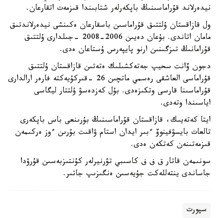
نيدەرلاند قۇراماسىنىڭ باپكەرلەر شتابىندا قىزمەت اتقارعان.
ول قازاقستان ۇلتتىق قۇراماسىن باسقارعان ەكىنشى نيدەرلاندتىق
مامان اتاندى. بۇعان دەيىن 2006-2008 -جىلدارى ۇلتتىق
قۇرامانىڭ تىزگىنىن ارنو پايپەرس ۇستاعان ەدى.
دجون ۆانت سحيپ جەتەكشىلىك ەتەتىن قازاقستان ۇلتتىق
قۇراماسى العاشقى رەسمي ماتچىن 26 -قىركۇيەكتە فارەر ارالدارى
قۇراماسىنا قارسى وتكىزەدى. بۇل كەزدەسۋ ۇلتتار ليگاسى
اياسىندا وتەدى.
ايتا كەتەيىك، قازاقستان قۇراماسىنىڭ بۇرىنعى باس باپكەرى
تالعات بايسۋفينوۆ ءبىر ايدان استام ۋاقىت بۇرىن ءوز ەركىمەن
قىزمەتىنەن كەتكەن ەدى.
سونىمەن قاتار ق ف ف كاسىبي تۋرنيرلەر كۇنتىزبەسىن قۇرۋدا
جاساندى ينتەللەكت جۇيەسىن ەنگىزىپ جاتىر.
سپورت