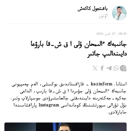
باقىتجول كاكەش
اۆتور
08:55, 07 تامىز 2026
جانىبەك ءالىمحان ۇلى ا ق ش-قا بارۋعا
دايىندالىپ جاتىر
استانا. kazinform - قازاقستاندىق بوكسشى، الەم چەمپيونى
جانىبەك ءالىمحان ۇلى جۋىردا ا ق ش-قا بارىپ، الداعى
جەكپە-جەكتەرىنە دايىندىقتى جالعاستىرۋدى جوسپارلاپ وتىر.
بۇل تۋرالى سپورتشىنىڭ كومانداسى Instagram پاراقشاسىندا
حابارلادى.