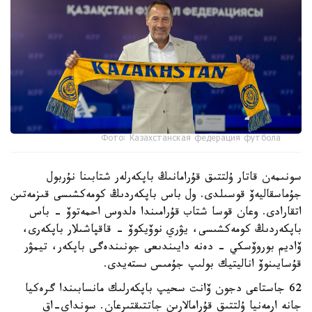
Фото: Казахстанская федерация футбола
سونىمەن قاتار ۇلتتىق قۇرامانىڭ باپكەرلەر شتابىنا نۇربول
جۇماسقاليەۆ قوسىلدى. ول باس باپكەردىڭ كومەكشىسى قىزمەتىن
اتقارادى. وعان قوسا شتاب قۇرامىندا ەلدوس احمەتوۆ - باس
باپكەردىڭ كومەكشىسى، يۋري نوۆيكوۆ - قاقپاشىلار باپكەرى،
ۆاديم بوروۆسكي - دەنە دايىندىعى جونىندەگى باپكەر، تيمۋر
قۇسايىنوۆ اناليتيك بولىپ جۇمىس ىستەيدى.
62 جاستاعى دجون ۆانت سحيپ باپكەرلىك مانسابىندا گرەكيا
جانە ارمەنيا ۇلتتىق قۇرامالارىن جاتتىقتىرعان. سونداي-اق