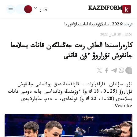
KAZINFORM
ق ز
ترەند:
2026-سايلاۋ
وقيعا
تاعايىنداۋ
اقوردا
12:55, 28 اقپان 2022
كارەراسىندا العاش رەت جەڭىلگەن قانات يسلامعا
جانقوش تۇراروۆ ءۇن قاتتى
نۇر-سۇلتان. قازاقپارات - قازاقستاندىق بوكسشى جانقوش
تۇراروۆ (25-0، 18 ك و) ءوزىنىڭ وتانداسى جانە دوسى قانات
يسلامدى (28-1، 22 ك و) قولدادى، - دەپ حابارلايدى
Vesti.kz.