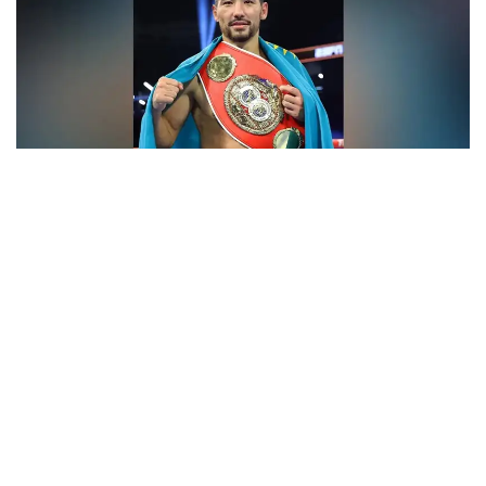
فوتو: Top Rank
- ءبارى قايتا باستالادى. باستامامىز ءساتتى بولعان سياقتى.
قۇرمەتتى جانكۇيەرلەر، قولداۋلارىڭىزعا كوپ راقمەت!
جەرلەستەرىڭىز رەتىندە ماعان ەرەكشە دەمەۋ كورسەتىپ
كەلەسىزدەر. قازىر ۆيزانى كۇتىپ وتىرمىز. ەگەر ءبارى ويداعىداي
بولسا، جاقىن كۇندەرى امەريكاعا اتتانامىز، - دەلىنگەن
حابارلامادا.
بۇعان دەيىن جانىبەك ءالىمحان ۇلى جاڭا سالماق دارەجەسىندە