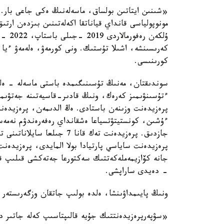
«شىنىن ايتاتىن بولساق، ماسەلەنىڭ ەكى جاعى بار. 
مونوپولياسى قانداي قياناتقا اكەلەتىنىن بىزدەن ارت
ۇلكەن
كەرىسىنشە، اشىلا تۇستىك. ونى كورمەۋ، ەلەمەۋ ءيا 
كورىنىسى.
سوندىقتان، مەنىڭ تۇسىنىگىمدە باستى ماسەلە - ەل
ءتۇسىنۋىمىز كەرەك، ونىڭ قادىر-قاسيەتىنە جەتۋىمى
پرەزيدەنت وزىنەن باستادى. ەڭ الدىمەن، پرەزيدەنت
ءۇشىن، كونستيتۋتسياعا ەشقانداي رەفەرەندۋم نەمەسە 
جازدىق. پرەزيدەنت تەك قانا
پرەزيدەنت ساياسي پارتيادا بولا المايدى، پرەزيدەنت
جانە كۆازيمەملەكەتتىك سەكتورعا جەتەكشى قىلىپ قو
- دەيدى ساراپشى.
ونىڭ پايىمداۋىنشا، ەلدە بولىپ جاتقان وزگەرىستەر قو
«سۋپەرپرەزيدەنتتىك جۇيە قالىپتاسىپ كەلە جاتىر د