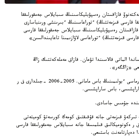
تەنوۆ قازاقستان رەسپۋبليكاسىنىڭ سىبايلاس جەمقورلىققا
 قارسى قىزمەتتىڭ) ءتوراعاسىنىڭ ءبىرىنشى ورىنباسارى
قازاقستان رەسپۋبليكاسىنىڭ سىبايلاس جەمقورلىققا قارسى
رسى قىزمەتتىڭ) ءتوراعاسى لاۋازىمىنا تاعايىندالسىن»
 اباي ۇلى 1980 -جىلى 13-جەلتوقساندا الماتى قالاسىندا تۋعان. قازاق مەملەكەتتىك زاڭ
2002-2005 -جىلدارى الماتى قالاسى ادىلەت باسقارماسى ءبولىمىنىڭ باس مامانى. 2005-2006 -جىلدارى ق ر
اراپشىسى، باس ساراپشىسى.
گىنىڭ تىركەۋ قىزمەتى جانە قۇقىقتىق كومەك كورسەتۋ كوميتەتى
باسارى. 2012-2014 -جىلدارى ق ر ەكونوميكالىق قىلمىسقا جانە سىبايلاس جەمقورلىققا قارسى
ا دەپارتامەنت باستىعى.