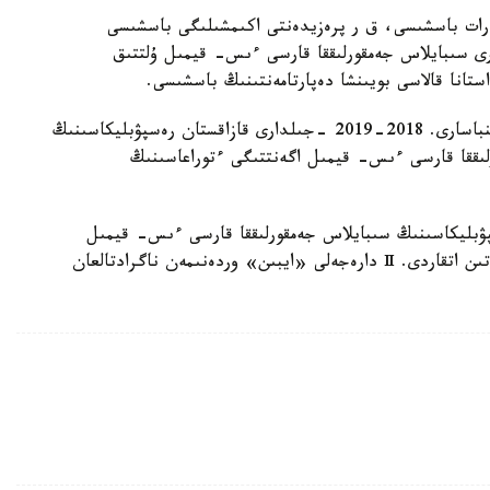
ىڭ اپپارات باسشىسى، ق ر پرەزيدەنتى اكىمشىلىگى باسشىسى
مەڭگەرۋشىسى. 2016-2017 -جىلدارى سىبايلاس جەمقورلىققا قارسى ءىس- قيمىل ۇلتتىق
تانا قالاسى بويىنشا دەپارتامەنتىنىڭ باسشىسى.
2017-2018 -جىلدارى اقمولا وبلىسى اكىمىنىڭ ورىنباسارى. 2018-2019 -جىلدارى قازاقستان رەسپۋبليكاسىنىڭ
لىققا قارسى ءىس- قيمىل اگەنتتىگى ءتوراعاسىنىڭ
سپۋبليكاسىنىڭ سىبايلاس جەمقورلىققا قارسى ءىس- قيمىل
اگەنتتىگى ءتوراعاسىنىڭ ءبىرىنشى ورىنباسارى قىزمەتىن اتقاردى. Ⅱ دارەجەلى «ايبىن» وردەنىمەن ناگرادتالعان