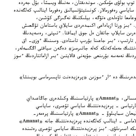
 توپ بولۋى مۇمكىن. سوندىقتان، مەنىڭ ويىمشا، بۇل جەردە
ساياسي رەفورمالار. كونستيتۋتسيالىق رەفورما اينالىپ كەلگەندە
قوعامعا تاۋەلدى ەتۋگە، بيلىكتىڭ نەگىزگى كۇشىن،
. ءبىز ورتا ازياداعى اكىمدەردى سايلاي باستاعان تۇڭعىش
دەرىن سايلاپ جاتقان ەل جوق ايماقتا. ءتىپتى، رەسەيدىڭ
س تارتىپ، ءبىر جاعىنا بۇرىپ تاستادى. وسىنىڭ ءوزى- اق
تتىك مەملەكەتكە كەلە جاتىرمىز» دەگەن سياقتى اڭگىمەلەر،
ردىڭ نەمەسە بۇرىنعى جۇيەنى قالايتىن ءبىر ازاماتتاردىڭ ءسوز
لدەرىنىڭ دە ءار ءسوزىن «پرەزيدەنت تاپسىرماسى بويىنشا»
«بۇل جەردە ماسەلەنى ەكىگە ءبولۋ كەرەك سياقتى. مىسالى، «Amanat» پارتياسىنىڭ وكىلدەرى جاڭاعىداي
ى ايتسا، ول زاڭدى. ويتكەنى، «Amanat» پارتياسى - پرەزيدەنتتىڭ ساياسي تۇعىرى، ساياسي
قولداۋشىسى بولىپ وتىرعان پارتيا. ءبىز ۇسىنعان ءاليحان سمايىلوۆ - «Amanat» پارتياسىنىڭ پرەمەر-
ءمينيسترى. ۇكىمەتتىڭ ىسكە اسىرىپ جاتقان باعدارلاماسى - اينالىپ كەلگەندە پرەزيدەنتتىڭ جانە «Amanat»
سكە اسىرىلۋى. ءبىز پرەزيدەنتتىڭ ساياسي تۇعىرى رەتىندە