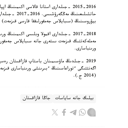
2015-2016 -جىلدارى استانا قالاسى اكىمىن
حاتشىلىعىنىڭ 
بيۋروسىنىڭ (سىبايلاس جەمقورلىققا قارسى قىزمەت) اس
مەملەكەتتىك قىزمەت ىستەرى جانە سىبايلاس جەمقور
ورىنباسارى.
2019 -جىلدىڭ ماۋسىمىنان باستاپ قازاقستان رە
(2014 ج.).
بيلىك جانە ساياسات
جاڭا قازاقستان