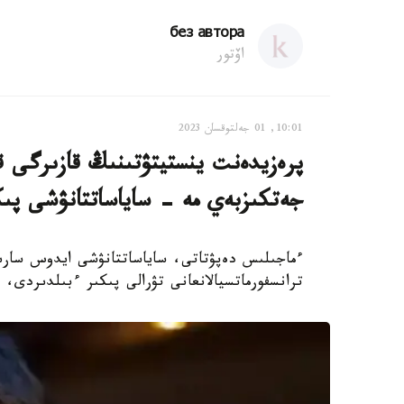
без автора
اۆتور
10:01, 01 جەلتوقسان 2023
پرەزيدەنت ينستيتۋتىنىڭ قازىرگى ق
جەتكىزبەي مە - ساياساتتانۋشى پى
ءماجىلىس دەپۋتاتى، ساياساتتانۋشى ايدوس سارىم
ترانسفورماتسيالانعانى تۋرالى پىكىر ءبىلدىردى، دەپ حاب