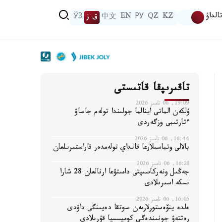
الداۋ
KZ
QZ
РУ
EN
中文
ق ز
ЎЗ
تاقىرىپقا قاتىستى
19:09, 06 تامىز 2026
ۇلكەن الماتى اينالما جولىندا تولەم جاساۋ
ءتارتىبى وزگەردى
16:44, 06 تامىز 2026
بالالى وتباسىلارعا قانداي تولەمدەر قاراستىرىلعان
16:28, 06 تامىز 2026
جەڭىل ونەركاسىپتى دامىتۋعا ارنالعان 28 شارا
ىسكە اسىرىلادى
16:05, 06 تامىز 2026
ەلدە ينۆەستورلارمەن سوتقا دەيىنگى داۋدى
رەتتەۋ جونىندەگى كوميسسيا قۇرىلادى