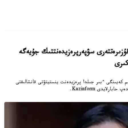
ۇزىرەتتەرى سۋپەرپرەزيدەنتتىك جۇيەگە
كىرى
 كەيىنگى ءبىر جىلدا پرەزيدەنت ينستيتۋتى قانشالىقتى
ارلايدى Kazinform.