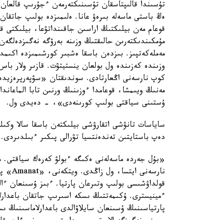
تۇسىندا قالىپتاسقان تۇسىنىكتەرمەن ءجۇرىپ قالعان
ەڭ باستى ماسەلە بىرەۋ عانا. ەلىمىزدە بولىپ جاتقان 
قوعام مەن بيلىكتىڭ اراسىن جاقىنداتۋعا، بيلىكتى 
مۇمكىندىكتەرىن حالىقتىڭ وزىنە بەرۋگە نەگىزدەلگەن
مەملەكەتپىز. بىزدەن باسقا ەشبىر كورشىمىزدە اكىم
وزىندە كەزىندە ول بولعان ينستيتۋت. قازىر ولار با
كوپ نارسەنى اڭعارتادى. سوندىقتان «سۋپەرپرەزيدەن
مەنىڭ ويىمشا، قوعامدا ءوزىنىڭ ورنىن تابا الماعاندا
ۇستىنى سياقتى بولىپ كورىنەدى»، - دەيدى ول.
ساياسات تانۋشى اتقارۋشى بيلىكتەن باسقا سالا وكى
دەپ باستايتىن تەندەنتسيا تۋرالى پىكىر ءبىلدىردى.
نارسەن
پارتياسىنىڭ ۇسىنعان سايلاۋالدى باعدارلاماسىنىڭ ى