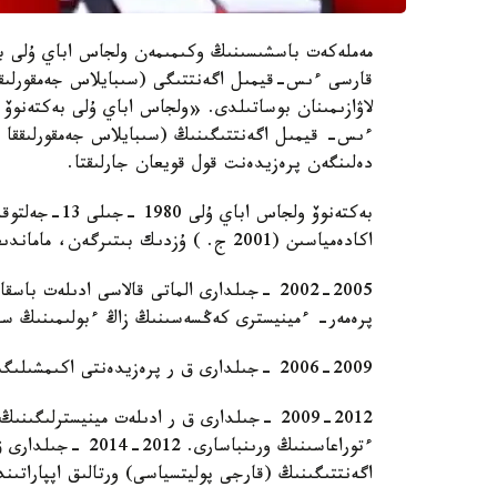
مەملەكەت باسشىسىنىڭ وكىمىمەن ولجاس اباي ۇلى بەك
قارسى ءىس-قيمىل اگەنتتىگى (سىبايلاس جەمقورلىققا
لاۋازىمىنان بوساتىلدى. «ولجاس اباي ۇلى بەكتەنوۆ 
ءىس- قيمىل اگەنتتىگىنىڭ (سىبايلاس جەمقورلىققا قا
دەلىنگەن پرەزيدەنت قول قويعان جارلىقتا.
بەكتەنوۆ ولجاس
اكادەمياسىن (2001 ج. ) ۇزدىك بىتىرگەن، ماماندىعى «زاڭگەر».
پرەمەر- ءمينيسترى كەڭسەسىنىڭ زاڭ ءبولىمىنىڭ س
2006-2009 -جىلدارى ق ر پرەزيدەنتى اكىمشىلىگىندە جۇمىس جاسادى.
2009-2012 -جىلدارى ق ر ادىلەت مينيسترلى
ءتوراعاسىنىڭ ورىن
اگەنتتىگىنىڭ (قارجى پوليتسياسى) ورتالىق اپپاراتىند