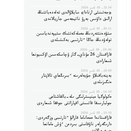
23:34, 05 تامىز 2026
«جەتىنشى ارنادا» سايلاۋالدى تەلەدەباتتىڭ
ارالىق داۋىس بەرۋ ناتيجەسى جاريالاندى
20:11, 05 تامىز 2026
ستۋدەنتتەردىڭ مەملەكەتتىك ستيپەندياسىن
تولەۋدىڭ جاڭا ءتارتىبى بەكىتىلدى
19:46, 05 تامىز 2026
قازاقستان 26 مۇناي-گاز ۋچاسكەسىن اۋكسيونعا
شىعارادى
18:09, 05 تامىز 2026
بەينەباقىلاۋ جۇيەلەرىنە ءبىرىڭعاي تالاپتار
ەنگىزىلدى
16:10, 05 تامىز 2026
ەكولوگيا مينيسترلىگى ىلە-بالقاشتاعى
جولبارىسقا قاتىستى اقپاراتتى جوققا شىعاردى
15:10, 05 تامىز 2026
قازاقستاندا ەمحاناعا قارالۋ ءتارتىبى وزگەردى:
دارىگەرلەر ناۋقاستى بىردەن ءۇش مامانعا