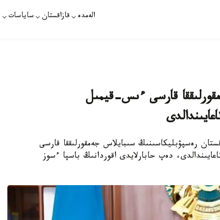
الەمدە
قازاقستان
ساياسات
ت
قورلىققا قارسى ءىس-قيمىل
اعايىندالدى
قستان رەسپۋبليكاسىنىڭ سىبايلاس جەمقورلىققا قارسى
اعايىندالدى، دەپ حابارلايدى اقوردانىڭ باسپا ءسوز