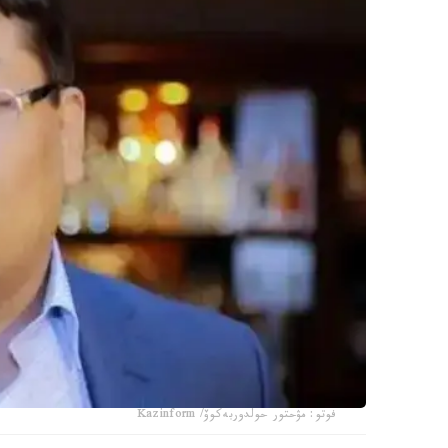
فوتو: مۋحتور حولدوربەكوۆ/ Kazinform