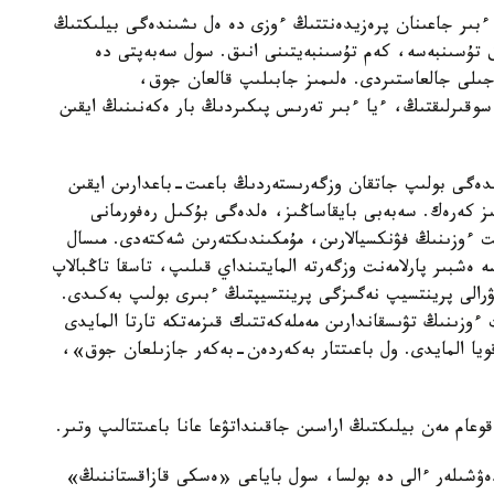
ءبىر جاعىنان پرەزيدەنتتىڭ ءوزى دە ەل ىشىندەگى بيلىكتىڭ
ىق تۇسىنبەسە، كەم تۇسىنبەيتىنى انىق. سول سەبەپتى دە
 رەفورمالاردى 2019 -جىلى باستاپ، 2022 -جىلى جالعاستىردى. ەلىمىز جابىلىپ قالعان جوق،
سوقىرلىقتىڭ، ءيا ءبىر تەرىس پىكىردىڭ بار ەكەنىنىڭ ايقىن
دەگى بولىپ جاتقان وزگەرىستەردىڭ باعىت-باعدارىن ايقىن
ز كەرەك. سەبەبى بايقاساڭىز، ەلدەگى بۇكىل رەفورمانى
 ءوزىنىڭ فۋنكسيالارىن، مۇمكىندىكتەرىن شەكتەدى. مىسال
ەشبىر پارلامەنت وزگەرتە المايتىنداي قىلىپ، تاسقا تاڭبالاپ
 7 جىلعا سايلاناتىنى تۋرالى پرينتسيپ نەگىزگى پرينتسيپتىڭ ءبىرى بولىپ بەكىدى.
 ءوزىنىڭ تۋىسقاندارىن مەملەكەتتىك قىزمەتكە تارتا المايدى
يا المايدى. ول باعىتتار بەكەردەن-بەكەر جازىلعان جوق»،
عام مەن بيلىكتىڭ اراسىن جاقىنداتۋعا عانا باعىتتالىپ وتىر.
ەۋشىلەر ءالى دە بولسا، سول باياعى «ەسكى قازاقستاننىڭ»