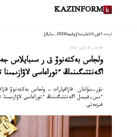
KAZINFORM
ترەند:
اقوردا
تاعايىنداۋ
وقيعا
2026-سايلاۋ
15:00, 25 اقپان 2022
ولجاس بەكتەنوۆ ق ر سىبايلاس جەم
اگەنتتىگىنىڭ ءتوراعاسى لاۋازىمىنا ت
نۇر-سۇلتان. قازاقپارات - ولجاس بەكتەنوۆ قازا
ءىس-قيمىل اگەنتتىگىنىڭ ءتوراعاسى لاۋازىمىنا ت
قىزمەتى.