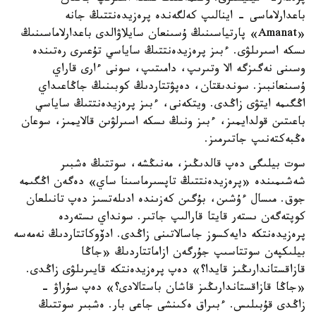
باعدارلاماسى - اينالىپ كەلگەندە پرەزيدەنتتىڭ جانە
«Amanat» پارتياسىنىڭ ۇسىنعان سايلاۋالدى باعدارلاماسىنىڭ
ىسكە اسىرىلۋى. ءبىز پرەزيدەنتتىڭ ساياسي تۇعىرى رەتىندە
وسىنى نەگىزگە الا وتىرىپ، دامىتىپ، سونى ءارى قاراي
ۇسىنعانبىز. سوندىقتان، دەپۋتتاردىڭ كوبىنىڭ جاڭاعىداي
اڭگىمە ايتۋى زاڭدى. ويتكەنى، ءبىز پرەزيدەنتتىڭ ساياسي
باعىتىن قولدايمىز، ءبىز ونىڭ ىسكە اسىرلۋىن قالايمىز، سوعان
ەڭبەكتەنىپ جاتىرمىز.
سوت بيلىگى دەپ قالدىڭىز، مەنىڭشە، سوتتىڭ ەشبىر
شەشىمىندە «پرەزيدەنتتىڭ تاپسىرماسىنا ساي» دەگەن اڭگىمە
جوق. مىسال ءۇشىن، بۇگىن كەزىندە ادىلەتسىز دەپ تانىلعان
كوپتەگەن ىستەر قايتا قارالىپ جاتىر. سونداي ىستەردە
پرەزيدەنتكە دايەكسوز جاسالاتىنى زاڭدى. ادۆوكاتتاردىڭ نەمەسە
بيلىكپەن سوتتاسىپ جۇرگەن ازاماتتاردىڭ «جاڭا
قازاقستاندارىڭىز قايدا؟» دەپ پرەزيدەنتكە قايىرىلۋى زاڭدى.
«جاڭا قازاقستاندارىڭىز قاشان باستالادى؟» دەپ سۇراۋ -
زاڭدى قۇبىلىس. ءبىراق ەكىنشى جاعى بار. ەشبىر سوتتىڭ