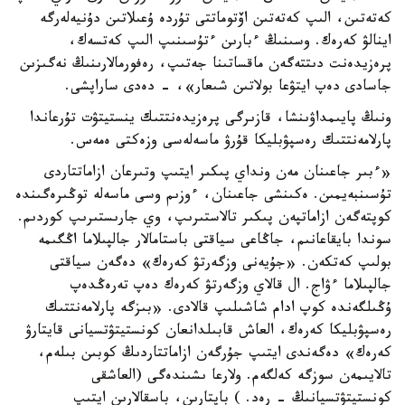
كەتەتىن، الىپ كەتەتىن اۆتوماتتى تۇردە ۇعىلاتىن دۇنيەلەرگە
اينالۋ كەرەك. وسىنىڭ ءبارىن ءتۇسىنىپ الىپ كەتسەك،
پرەزيدەنت دىتتەگەن ماقساتىنا جەتىپ، رەفورمالارىنىڭ نەگىزىن
جاسادى دەپ ايتۋعا بولاتىن شىعار»، - دەدى ساراپشى.
ونىڭ پايىمداۋىنشا، قازىرگى پرەزيدەنتتىك ينستيتۋت تۇرعاندا
پارلامەنتتىك رەسپۋبليكا قۇرۋ ماسەلەسى وزەكتى ەمەس.
«ءبىر جاعىنان مەن ونداي پىكىر ايتىپ وتىرعان ازاماتتاردى
تۇسىنبەيمىن. ەكىنشى جاعىنان، ءوزىم وسى ماسەلە توڭىرەگىندە
كوپتەگەن ازاماتپەن پىكىر تالاستىرىپ، وي جارىستىرىپ كوردىم.
سوندا بايقاعانىم، جاڭاعى سياقتى باستامالار جالپىلاما اڭگىمە
بولىپ كەتكەن. «جۇيەنى وزگەرتۋ كەرەك» دەگەن سياقتى
جالپىلاما ءۋاج. ال قالاي وزگەرتۋ كەرەك دەپ تەرەڭدەپ
ۇڭىلگەندە كوپ ادام شاشىلىپ قالادى. «بىزگە پارلامەنتتىك
رەسپۋبليكا كەرەك، العاش قابىلدانعان كونستيتۋتسيانى قايتارۋ
كەرەك» دەگەندى ايتىپ جۇرگەن ازاماتتاردىڭ كوبىن بىلەم،
تالايىمەن سوزگە كەلگەم. ولارعا ىشىندەگى (العاشقى
كونستيتۋتسيانىڭ - رەد. ) باپتارىن، باسقالارىن ايتىپ