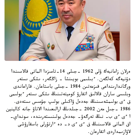
ەرلان زامانبەك ۇلى 1962 -جىلى 14-تامىزدا الماتى قالاسىندا
دۇنيەگە كەلگەن. ءبىلىمى بويىنشا - زاڭگەر، ىشكى ىستەر
ورگاندارىنداعى قىزمەتىن 1984 -جىلى باستاعان. قاراعاندى
وبلىسى ساران قالالىق اتقارۋ كوميتەتىنىڭ ىشكى ىستەر ءبولىمى
ق ءى بولىمشەسىنىڭ جەدەل ۋاكىلى بولىپ جۇمىس ىستەدى.
1986 -جىل مەن 2002 -جىلدىڭ ارالىعىندا الاتاۋ جانە كالينين
ا ءى ءى ب- نىڭ تەرگەۋ- جەدەل بولىنىستەرىندە، سونداي-
اق الماتى قالاسىنىڭ ق ءى ءى د- دە ءارتۇرلى باسقارۋشى
لاۋازىمداردى اتقارعان.