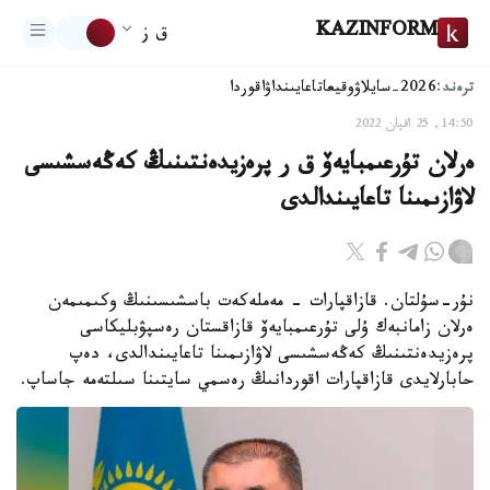
KAZINFORM
ق ز
ترەند:
2026-سايلاۋ
وقيعا
تاعايىنداۋ
اقوردا
14:50, 25 اقپان 2022
ەرلان تۇرعىمبايەۆ ق ر پرەزيدەنتىنىڭ كەڭەسشىسى
لاۋازىمىنا تاعايىندالدى
نۇر-سۇلتان. قازاقپارات - مەملەكەت باسشىسىنىڭ وكىمىمەن
ەرلان زامانبەك ۇلى تۇرعىمبايەۆ قازاقستان رەسپۋبليكاسى
پرەزيدەنتىنىڭ كەڭەسشىسى لاۋازىمىنا تاعايىندالدى، دەپ
حابارلايدى قازاقپارات اقوردانىڭ رەسمي سايتىنا سىلتەمە جاساپ.