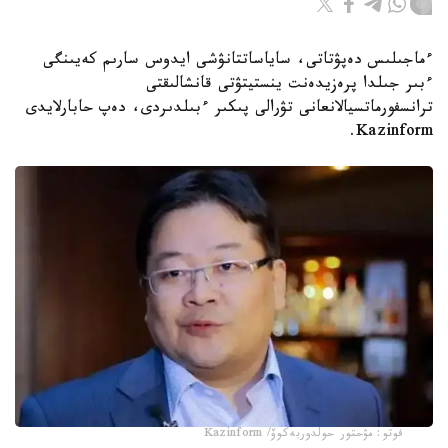
ءماجىلىس دەپۋتاتى، ساياساتتانۋشى ايدوس سارىم كەيىنگى
ءبىر جىلدا پرەزيدەنت ينستيتۋتى قانشالىقتى
ترانسفورماتسيالانعانى تۋرالى پىكىر ءبىلدىردى، دەپ حابارلايدى
Kazinform.
فوتو: مۋحتور حولدوربەكوۆ/ Kazinform