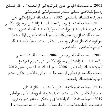
2002 -جىلدىڭ اقپانى مەن قىركۇيەگى ارالىعىندا - قازاقستان
رەسپۋبليكاسى ىشكى ىستەر مينيسترلىگى توعىزىنشى
دەپارتامەنتىنىڭ باستىعى. 2002 -جىلدىڭ قىركۇيەگى مەن
2003 -جىلدىڭ ءساۋىرى ارالىعىندا - قازاقستان رەسپۋبليكاسى
ءى ءى م قىلمىستىق پوليتسيا دەپارتامەنتىنىڭ باستىعى. 2003
-جىلدىڭ ءساۋىرى مەن 2006 -جىلدىڭ مامىرى ارالىعىندا -
سولتۇستىك قازاقستان وبلىسى ىشكى ىستەر دەپارتامەنتىنىڭ
ءبولىم باستىعى، باستىعى.
2006 -جىلدىڭ مامىرى مەن 2006 -جىلدىڭ شىلدەسى
ارالىعىندا - قازاقستان رەسپۋبليكاسى ءى ءى م تەرگەۋ
كوميتەتىنىڭ باستىعى. 2006 -جىلدىڭ شىلدەسى مەن 2012
-جىلدىڭ جەلتوقسانى ارالىعىندا - الماتى قالاسى ىشكى ىستەر
دەپارتامەنتىنىڭ باستىعى.
2012 -جىلدىڭ جەلتوقساننان باستاپ - قازاقستان
رەسپۋبليكاسى ىشكى ىستەر ءمينيسترىنىڭ ورىنباسارى بولعان.
2019 -جىلدىڭ 12-اقپانىندا ق ر ىشكى ىستەر ءمينيسترى
قىزمەتىنە تاعايىندالدى. Ⅱ دارەجەلى «ايبىن» وردەنىمەن، I