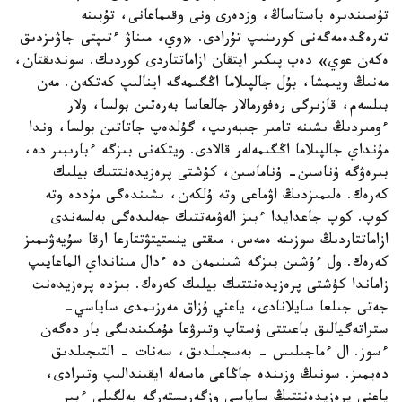
تۇسىندىرە باستاساڭ، وزدەرى ونى وقىماعانى، تۇبىنە
تەرەڭدەمەگەنى كورىنىپ تۇرادى. «وي، مىناۋ ءتىپتى جاۋىزدىق
ەكەن عوي» دەپ پىكىر ايتقان ازاماتتاردى كوردىك. سوندىقتان،
مەنىڭ ويىمشا، بۇل جالپىلاما اڭگىمەگە اينالىپ كەتكەن. مەن
بىلسەم، قازىرگى رەفورمالار جالعاسا بەرەتىن بولسا، ولار
ءومىردىڭ ىشىنە تامىر جىبەرىپ، گۇلدەپ جاتاتىن بولسا، وندا
مۇنداي جالپىلاما اڭگىمەلەر قالادى. ويتكەنى بىزگە ءبارىبىر دە،
بىرەۋگە ۇناسىن- ۇناماسىن، كۇشتى پرەزيدەنتتىك بيلىك
كەرەك. ەلىمىزدىڭ اۋماعى وتە ۇلكەن، ىشىندەگى مۇددە وتە
كوپ. كوپ جاعدايدا ءبىز الەۋمەتتىك جەلىدەگى بەلسەندى
ازاماتتاردىڭ سوزىنە ەمەس، مىقتى ينستيتۋتتارعا ارقا سۇيەۋىمىز
كەرەك. ول ءۇشىن بىزگە شىنىمەن دە ءدال مىنانداي الماعايىپ
زاماندا كۇشتى پرەزيدەنتتىك بيلىك كەرەك. بىزدە پرەزيدەنت
جەتى جىلعا سايلانادى، ياعني ۇزاق مەرزىمدى ساياسي-
ستراتەگيالىق باعىتتى ۇستاپ وتىرۋعا مۇمكىندىگى بار دەگەن
ءسوز. ال ءماجىلىس - بەسجىلدىق، سەنات - التىجىلدىق
دەيمىز. سونىڭ وزىندە جاڭاعى ماسەلە ايقىندالىپ وتىرادى،
ياعني پرەزيدەنتتىڭ ساياسي وزگەرىستەرگە بەلگىلى ءبىر