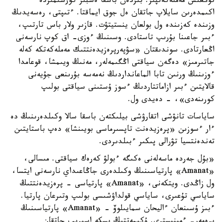
تۇڭعىش مەملەكەتپىز. بىزدەن باسقا ەشبىر كورشىمىزدە
اكىمدەرىن سايلاپ جاتقان ەل جوق ايماقتا. ءتىپتى، رەسەيدىڭ
وزىندە كەزىندە ول بولعان ينستيتۋت. قازىر ولار باس تارتىپ،
ءبىر جاعىنا بۇرىپ تاستادى. وسىنىڭ ءوزى- اق كوپ نارسەنى
اڭعارتادى. سوندىقتان «سۋپەرپرەزيدەنتتىك مەملەكەتكە كەلە
جاتىرمىز» دەگەن سياقتى اڭگىمەلەر، مەنىڭ ويىمشا، قوعامدا
ءوزىنىڭ ورنىن تابا الماعانداردىڭ نەمەسە بۇرىنعى جۇيەنى
قالايتىن ءبىر ازاماتتاردىڭ ءسوز ۇستىنى سياقتى بولىپ
كورىنەدى»، - دەيدى ول.
ساياسات تانۋشى اتقارۋشى بيلىكتەن باسقا سالا وكىلدەرىنىڭ دە
ءار ءسوزىن «پرەزيدەنت تاپسىرماسى بويىنشا» دەپ باستايتىن
تەندەنتسيا تۋرالى پىكىر ءبىلدىردى.
«بۇل جەردە ماسەلەنى ەكىگە ءبولۋ كەرەك سياقتى. مىسالى،
«Amanat» پارتياسىنىڭ وكىلدەرى جاڭاعىداي نارسەنى ايتسا،
ول زاڭدى. ويتكەنى، «Amanat» پارتياسى - پرەزيدەنتتىڭ
ساياسي تۇعىرى، ساياسي قولداۋشىسى بولىپ وتىرعان پارتيا.
ءبىز ۇسىنعان ءاليحان سمايىلوۆ - «Amanat» پارتياسىنىڭ
پرەمەر- ءمينيسترى. ۇكىمەتتىڭ ىسكە اسىرىپ جاتقان