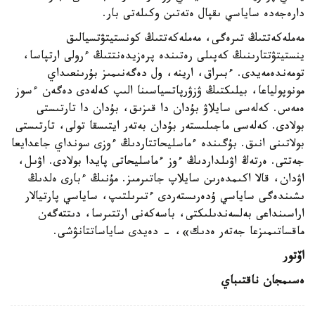
دارەجەدە ساياسي ىقپال ەتەتىن وكىلەتى بار.
مەملەكەتتىڭ تىرەگى، مەملەكەتتىڭ كونستيتۋتسيالىق
ينستيتۋتتارىنىڭ كەپىلى رەتىندە پرەزيدەنتتىڭ ءرولى ارتپاسا،
تومەندەمەيدى. ءبىراق، ارينە، ول دەگەنىمىز بۇرىنعىداي
مونوپولياعا، بيلىكتىڭ ۋزۋرپاتسياسىنا الىپ كەلەدى دەگەن ءسوز
ەمەس. كەلەسى سايلاۋ بۇدان دا قىزىق، بۇدان دا تارتىستى
بولادى. كەلەسى ماجىلىستەر بۇدان بەتەر ايتىسقا تولى، تارتىستى
بولاتىنى انىق. بۇگىندە ءماسليحاتتاردىڭ ءوزى سونداي جاعدايعا
جەتتى. ەرتەڭ اۋىلداردىڭ ءوز ءماسليحاتى پايدا بولادى. اۋىل،
اۋدان، قالا اكىمدەرىن سايلاپ جاتىرمىز. مۇنىڭ ءبارى ەلدىڭ
ىشىندەگى ساياسي ۇدەرىستەردى ءتىرىلتىپ، ساياسي پارتيالار
اراسىنداعى بەلسەندىلىكتى، باسەكەنى ارتتىرسا، دىتتەگەن
ماقساتىمىزعا جەتەر ەدىك»، - دەيدى ساياساتتانۋشى.
اۆتور
ەسىمجان ناقتىباي