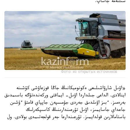
سىلتەمە جاساپ.
Фото: из открытых источников
«اۋىل شارۋاشىلىعى ەكونوميكانىڭ جاڭا قوزعاۋشى كۇشىنە
اينالادى. الداعى جىلداردا اۋىل- ايماقتى وركەندەتۋگە باسىمدىق
بەرەمىز. ءبىز اۋىلدىق جەردى جۇمىسپەن جاپپاي قامتۋ ءۇشىن
جاعداي جاسايمىز، اۋىل تۇرعىندارىنىڭ كاسىپكەرلىك
باستامالارىن قولدايمىز. تۇرعىندارعا جەر قولجەتىمدى بولادى. ول
ءۇشىن ءىرى جەر يەلەرىنەن پايدالانىلمايتىن جەر تەلىمدەرىن