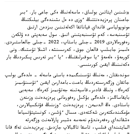
«شىنىن ايتاتىن بولساق، ماسەلەنىڭ ەكى جاعى بار. ءبىر
جاعىنان پرەزيدەنتتىڭ ءوزى دە ەل ىشىندەگى بيلىكتىڭ
مونوپولياسى قانداي قياناتقا اكەلەتىنىن بىزدەن ارتىق
تۇسىنبەسە، كەم تۇسىنبەيتىنى انىق. سول سەبەپتى دە ۇلكەن
رەفورمالاردى 2019 -جىلى باستاپ، 2022 -جىلى جالعاستىردى.
ەلىمىز جابىلىپ قالعان جوق، كەرىسىنشە، اشىلا تۇستىك. ونى
كورمەۋ، ەلەمەۋ ءيا سوقىرلىقتىڭ، ءيا ءبىر تەرىس پىكىردىڭ بار
ەكەنىنىڭ ايقىن كورىنىسى.
سوندىقتان، مەنىڭ تۇسىنىگىمدە باستى ماسەلە - ەلدەگى بولىپ
جاتقان وزگەرىستەردىڭ باعىت-باعدارىن ايقىن ءتۇسىنۋىمىز
كەرەك، ونىڭ قادىر-قاسيەتىنە جەتۋىمىز كەرەك. سەبەبى
بايقاساڭىز، ەلدەگى بۇكىل رەفورمانى پرەزيدەنت وزىنەن
باستادى. ەڭ الدىمەن، پرەزيدەنت ءوزىنىڭ فۋنكسيالارىن،
مۇمكىندىكتەرىن شەكتەدى. مىسال ءۇشىن، كونستيتۋتسياعا
ەشقانداي رەفەرەندۋم نەمەسە ەشبىر پارلامەنت وزگەرتە
المايتىنداي قىلىپ، تاسقا تاڭبالاپ جازدىق. پرەزيدەنت تەك قانا