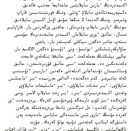
اكىمدەردىڭ ءبارىن سايلايتىن جاعدايعا جەتىپ قالدىق.
ەكسپەريمەنتالدى سايلاۋ ءوتتى. ونىڭ قورىتىندىسىن قاراپ
وتىرمىز. ونىڭ الدىندا 2 مىڭعا جۋىق اۋىل اكىمىن سايلادىق.
سونىڭ ءبارىن بايقاپ وتىرساق، جاقسى وزگەرىس بار. قاراپايىم
مىسال، حالىق ءوزى سايلاعان اكىمدەر بەلسەندىرەك جۇمىس
ىستەپ جاتىر دەگەن سياقتى كەيستەر بار، ياعني
جاۋاپكەرشىلىكتى ءبولىسۋ، ونى ءتۇسىنۋ دەگەن اڭگىمە بار.
جالپى بيلىكتىڭ مەملەكەت ءىسى حالىققا تىكەلەي قاجەت
ەكەندىگىن دە، مەملەكەت ءىسى حالىق قۇزىرەتىنەن، حالىق
ۇستانىمىنان تۋىنداعانى ادىلەتتى ەكەنىن ءبارىمىز ءتۇسىنىپ
كەلە جاتىرمىز. كەم دەگەندە، الداعى مەرزىمدە ءبىر ءماجىلىس
سايلاۋى، ءبىر سەنات سايلاۋى، ءبىر ءماسليحات سايلاۋى
وتەدى. اكىمدەرىمىزدى ءبىر- ءبىر رەت سايلاپ الامىز. وسى
كەزەڭدە ءبىز كوپ نارسەگە ۇيرەنۋىمىز كەرەك. پرەزيدەنت ءوز
تۇعىرىنان كەتىپ، ەل تىزگىنىن باسقا پرەزيدەنتكە بەرگەن
كەزدە مۇنىڭ ءبارى شىن مانىندەگى ساياسي مادەنيەت پەن
داستۇرگە اينالىپ كەتەتىن دۇنيە بولۋ كەرەك. جۇرت
تاڭعالمايتىن، تاڭسىق قىلمايتىن، ءوز- ءوزىن ءارى قاراي اقتاپ