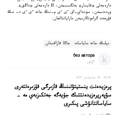
دارەجەلى «قايسار» بەلگىسىمەن، II دارەجەلى «داڭق»
وردەنىمەن، سونداي-اق ءى ءى م-نىڭ جانە ءى ءى د- نىڭ
قۇرمەت گراموتالارىمەن ماراپاتتالعان.
بيلىك جانە ساياسات
جاڭا قازاقستان
без автора
اۆتور
10:01, 01 جەلتوقسان 2023
پرەزيدەنت ينستيتۋتىنىڭ قازىرگى قۇزىرەتتەرى
سۋپەرپرەزيدەنتتىك جۇيەگە جەتكىزبەي مە -
ساياساتتانۋشى پىكىرى