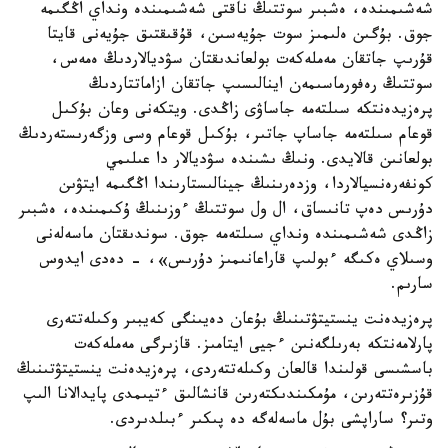
شەشىمىندە، ەشبىر سوتتىڭ ناقتى شەشىمىندە ونداي اڭگىمە
جوق. بۇگىن ەلىمىز سوت جۇيەسىن، قۇقىقتىق جۇيەنى قايتا
قۇرىپ جاتقان مەملەكەت بولعاندىقتان سۋديالاردىڭ ەمەس،
سوتتىڭ رەفورماسىمەن اينالىسىپ جاتقان ازاماتتاردىڭ
پرەزيدەنتكە سىلتەمە جاساۋى زاڭدى. ويتكەنى وعان بۇكىل
قوعام سىلتەمە جاساپ جاتىر، بۇكىل قوعام وسى وزگەرىستەردىڭ
بولعانىن قالايدى. ونىڭ ىشىندە سۋديالار دا عىلىمي
كونفەرەنسيالاردا، وزدەرىنىڭ جينالىستارىندا اڭگىمە ايتۋىن
دۇرىس دەپ تانىساق، ال ول سوتتىڭ ءوزىنىڭ ۇكىمىندە، ەشبىر
زاڭدى شەشىمىندە ونداي سىلتەمە جوق. سوندىقتان ماسەلەنى
وسىلاي ەكىگە ءبولىپ قاراعانىمىز دۇرىس»، - دەدى ايدوس
سارىم.
پرەزيدەنت ينستيتۋتىنىڭ بۇعان دەيىنگى كەيبىر وكىلەتتەرى
پارلامەنتكە بەرىلگەنىن ءجيى ايتامىز. قازىرگى مەملەكەت
باسشىسى قولىندا قالعان وكىلەتتەردى، پرەزيدەنت ينستيتۋتىنىڭ
قۇزىرەتتەرىن، مۇمكىندىكتەرىن قانشالىق ءتيىمدى پايدالانا الىپ
وتىر؟ ساراپشى بۇل ماسەلەگە دە پىكىر ءبىلدىردى.