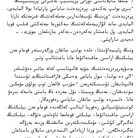
7 جىلعا سايلاناتىنى تۋرالى پرينتسيپ نەگىزگى پرينتسيپتىڭ
ءبىرى بولىپ بەكىدى. پرەزيدەنت ساياسي پارتيادا بولا المايدى،
پرەزيدەنت ءوزىنىڭ تۋىسقاندارىن مەملەكەتتىك قىزمەتكە تارتا
المايدى جانە كۆازيمەملەكەتتىك سەكتورعا جەتەكشى قىلىپ قويا
المايدى. ول باعىتتار بەكەردەن-بەكەر جازىلعان جوق»، -
دەيدى ساراپشى.
ونىڭ پايىمداۋىنشا، ەلدە بولىپ جاتقان وزگەرىستەر قوعام مەن
بيلىكتىڭ اراسىن جاقىنداتۋعا عانا باعىتتالىپ وتىر.
«سۋپەرپرەزيدەنتتىك جۇيە قالىپتاسىپ كەلە جاتىر دەۋشىلەر
ءالى دە بولسا، سول باياعى «ەسكى قازاقستاننىڭ» تۇسىندا
قالىپتاسقان تۇسىنىكتەرمەن ءجۇرىپ قالعان توپ بولۋى مۇمكىن.
سوندىقتان، مەنىڭ ويىمشا، بۇل جەردە ەڭ باستى ماسەلە بىرەۋ
عانا. ەلىمىزدە بولىپ جاتقان ساياسي رەفورمالار.
كونستيتۋتسيالىق رەفورما اينالىپ كەلگەندە قوعام مەن بيلىكتىڭ
اراسىن جاقىنداتۋعا، بيلىكتى قوعامعا تاۋەلدى ەتۋگە، بيلىكتىڭ
نەگىزگى كۇشىن، مۇمكىندىكتەرىن حالىقتىڭ وزىنە بەرۋگە
نەگىزدەلگەن. ءبىز ورتا ازياداعى اكىمدەردى سايلاي باستاعان