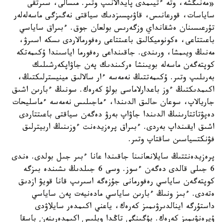
«مەنىڭشە، وتە ءتيىمدى پايدالانىپ وتىر. مىسالى، سىرتقى
ساياسات، قورعانىس، قاۋىپسىزدىك سياقتى نەگىزگى ماسەلەلەر
تۇرعىسىنان ەشقانداي وزگەرىس بولعان جوق. ءبىراق ساياسي
باعىتتاعى، ەكونوميكالىق باعىتتاعى رەفورمالاردى ىسكە اسىرۋ،
مەنىڭ ويىمشا، ورىندى. جاقىنداعى رەفورما اياسىندا ۇكىمەتكە
كوپتەگەن ماسەلە بويىنشا ەركىندىك پەن جاۋاپكەرشىلىك
بەرىلىپ وتىر. ۇكىمەتتىڭ نەمەسە ءار سالالىق مينيسترلىكتىڭ،
اكىمدىكتىڭ ءوز باعدارلاماسى بولۋ كەرەك. سونىڭ ءبارىن اشىق
جاريالاپ، سوعان حالىق الدىندا، ءماجىلىس نەمەسە ءماسليحات
دەپۋتاتتارىنىڭ الدىندا جاۋاپ بەرۋ دەگەن سياقتى باعىتتاردى
اشىق ايقىنداپ بەردى. ءبىراق پرەزيدەنت ءوزىنىڭ اربيترلىق
فۋنكتسياسىن ساقتاپ وتىر.
پرەزيدەنتتىڭ سايلانعانىنا جاقىندا عانا ءبىر جىل بولدى. ەندى
6 جىلى قالدى دەگەن ءسوز. وسى 6 جىلدىڭ ىشىندە بىزگە
كوپتەگەن ساياسي رەفورمانى جۇزەگە اسىرىپ قانا قويۋ ازدىق
ەتەدى. ءبىز ونىڭ ءبارىن ساياسي مادەنيەت پەن ساياسي
داستۇرگە اينالدىرۋىمىز كەرەك، ياعني اكىمدەر سايلاۋدى
ۇيرەنۋىمىز كەرەك. بۇگىنگى تاڭدا وبلىس اكىمدەرىنەن باسقا