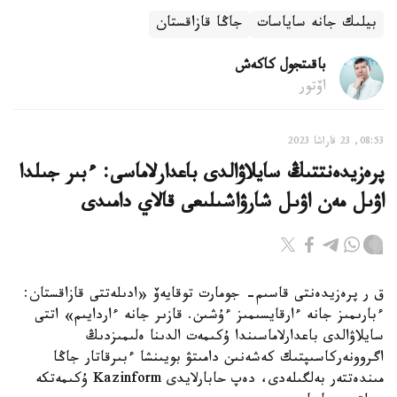
بيلىك جانە ساياسات
جاڭا قازاقستان
باقىتجول كاكەش
اۆتور
08:53, 23 قاراشا 2023
پرەزيدەنتتىڭ سايلاۋالدى باعدارلاماسى: ءبىر جىلدا
اۋىل مەن اۋىل شارۋاشىلىعى قالاي دامىدى
ق ر پرەزيدەنتى قاسىم- جومارت توقايەۆ «ادىلەتتى قازاقستان:
ءبارىمىز جانە ءارقايسىمىز ءۇشىن. قازىر جانە ءاردايىم» اتتى
سايلاۋالدى باعدارلاماسىندا ۇكىمەت الدىنا ەلىمىزدىڭ
اگروونەركاسىپتىك كەشەنىن دامىتۋ بويىنشا ءبىرقاتار جاڭا
مىندەتتەر بەلگىلەدى، دەپ حابارلايدى Kazinform ۇكىمەتكە