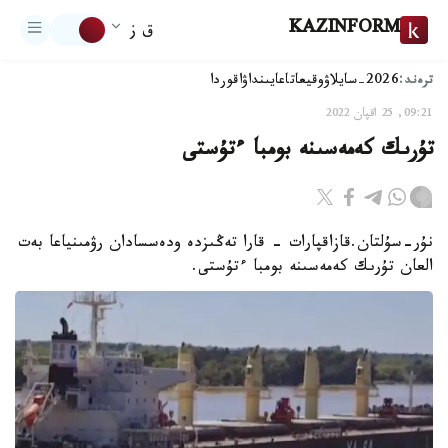
KAZINFORM
ق ز
ترەند:
2026-سايلاۋ
وقيعا
تاعايىنداۋ
اقوردا
09:21, 25 اقپان 2022
تۇرىك كەمەسىنە بومبا ءتۇستى
نۇر-سۇلتان.قازاقپارات - قارا تەڭىزدە ودەسسادان رۋمىنياعا بەت
العان تۇرىك كەمەسىنە بومبا ءتۇستى.