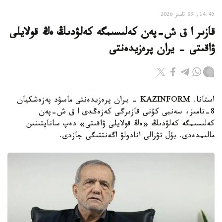
14:45, 09 تامىز 2026
قازىر ا ق ش-پەن كەلىسىمگە كەلۋدىڭ ەڭ قولايلى
ۋاقىتى - يران پرەزيدەنتى
استانا. KAZINFORM - يران پرەزيدەنتى ماسۋد پەزەشكيان
8-تامىز، سەنبى كۇنى قازىرگى كەزەڭدى ا ق ش-پەن
كەلىسىمگە كەلۋدىڭ «ەڭ قولايلى ۋاقىتى» دەپ سانايتىنىن
مالىمدەدى. بۇل تۋرالى انادولۋ اگەنتتىگى جازدى.