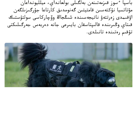
باسپا ءسوز قىزمەتىنەن بەلگىلى بولعانداي، ميلليونداعان
مۋتاتسيا نۇكتەسىن قامتيتىن گەنومدىق كارتاعا جۇرگىزىلگەن
اۋقىمدى زەرتتەۋ ناتيجەسىندە شىڭجاڭ وۆچاركاسى سولتۇستىك
قىتاي وڭىرىندە قالىپتاسقان بايىرعى جانە دەربەس جەرگىلىكتى
تۇقىم رەتىندە تانىلدى.
Фото: ҚХР Шыңжаң Өндіріс-құрылыс корпусы (ШӨҚК)
Қоғамдық қауіпсіздік басқармасы