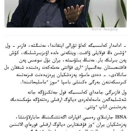
Фото: Анадолу
- ادامدار كەلىسىمگە كەلۋ تۋرالى ايتقاندا، مەنىڭشە، قازىر - ول
ءۇشىن ەڭ قولايلى ۋاقىت. ويتكەنى ەلدە اۋىزبىرشىلىك، كۇش
پەن بىرلىك بار. مەنىڭ بىلۋىمشە، يران بۇل سوعىس پەن
قاقتىعىستان جەڭىمپاز ءارى قۋاتتى مەملەكەت رەتىندە شىققان ەل
سانالادى، - دەدى ماسۋد پەزەشكيان پرەزيدەنت قىزمەتىنە
كىرىسكەننەن بەرگى ەكىنشى باسپا ءسوز ءماسليحاتىندا.
ول قازىرگى جاعداي كەلىسىمگە قول جەتكىزۋگە جانە
شەشىلمەگەن ماسەلەلەردى ديالوگ ارقىلى رەتتەۋگە مۇمكىندىك
بەرەتىنىن اتاپ ءوتتى.
ISNA جارتىلاي رەسمي اقپارات اگەنتتىگىنىڭ حابارلاۋىنشا،
پەزەشكيان يران ءوز قۇقىقتارىن ديالوگ ارقىلى قورعاي الاتىنىن