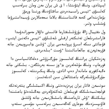
ايىپتادى. ونىڭ ايتۋىنشا، ا ق ش يران مەن ومان بىرلەسىپ
كەلىسۋى ءتيىس راسىمدەردى ساقتاۋدىڭ ورنىنا ورمۋز
بۇعازىنداعى كەمە قاتىناسىنىڭ بالاما سحەمالارىن ۇيىمداستىرۋعا
ۇمتىلىپ وتىر.
ول ىقتيمال زاڭ بۇزۋشىلىقتارعا قاتىستى داۋلار مەموراندۋمدا
قاراستىرىلعان تەتىكتەر ارقىلى شەشىلۋى ءتيىس ەكەنىن ايتىپ،
قۇجاتتى ىسكە اسىرۋ پروتسەسى يران ءۇشىن «ابىرويمەن جانە
قۇرمەتپەن» جالعاساتىنىنا ءۇمىت ءبىلدىردى.
پەزەشكيان يراننىڭ كەلىسسوز جۇرگىزۋشى دەلەگاتسياسىن دا
قورعاپ، ونىڭ مۇشەلەرىن «ءوز ىسىنە بەرىلگەن، بىلىكتى جانە
ەڭبەكقور» ماماندار دەپ اتادى. ونىڭ پىكىرىنشە، كەلىسسوز
جۇرگىزۋشىلەرگە باعىتتالعان سىن ادىلەتسىز.
سونىمەن قاتار يران پرەزيدەنتى ونىڭ اكىمشىلىگى ينتەرنەتكە
قولجەتىمدىلىككە قويىلعان شەكتەۋلەردى جەڭىلدەتۋ باعىتىندا
بيلىكتىڭ ءۇش تارماعىنىڭ باسشىلارىمەن جانە ۇلتتىق
قاۋىپسىزدىك جوعارى كەڭەسىمەن بىرلەسىپ جۇمىس ىستەپ