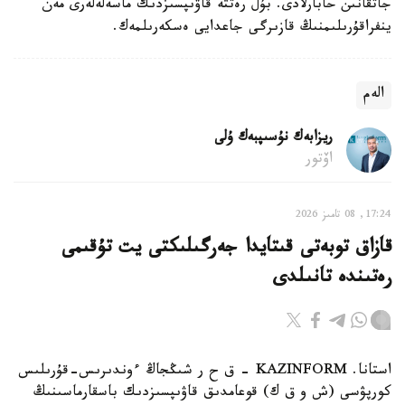
جاتقانىن حابارلادى. بۇل رەتتە قاۋىپسىزدىك ماسەلەلەرى مەن
ينفراقۇرىلىمنىڭ قازىرگى جاعدايى ەسكەرىلمەك.
الەم
ريزابەك نۇسىپبەك ۇلى
اۆتور
17:24, 08 تامىز 2026
قازاق توبەتى قىتايدا جەرگىلىكتى يت تۇقىمى
رەتىندە تانىلدى
استانا. KAZINFORM – ق ح ر شىڭجاڭ ءوندىرىس-قۇرىلىس
كورپۋسى (ش و ق ك) قوعامدىق قاۋىپسىزدىك باسقارماسىنىڭ