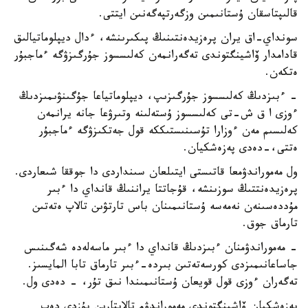
قالىپتاسقان ۇستانىمىن وزگەرتپەگەنىن ايتتى.
سونداي-اق يران پرەزيدەنتىنىڭ پىكىرىنشە، ءدال ديپلوماتيالىق
قادامدار ۆاشينگتوندى تەگەرانمەن كەلىسسوز جۇرگىزۋگە ءماجبۇر
ەتكەن.
- ءبىزدىڭ كەلىسسوز جۇرگىزىپ، ديپلوماتياعا جۇگىنۋىمىزدىڭ
ءوزى ا ق ش-تى كەلىسسوز ۇستەلىنە وتىرۋعا جانە يرانمەن
كەلىسىم مەن ءوزارا تۇسىنىستىككە قول جەتكىزۋگە ءماجبۇر
ەتتى،-دەدى پەزەشكيان.
ول مەموراندۋمعا قاتىستى ايتىلعان سىنداردى دا جوققا شىعاردى.
پرەزيدەنتتىڭ سوزىنشە، قۇجاتتا يراننىڭ قانداي دا ءبىر
مۇددەسىنەن نەمەسە ۇستانىمىنان باس تارتۋىن تالاپ ەتەتىن
تارماق جوق.
- مەموراندۋمنان ءبىزدىڭ قانداي دا ءبىر ماسەلەدە شەگىنىس
جاساعانىمىزدى كورسەتەتىن بىردە-ءبىر تارماق تابا المايسىز.
تەگەران ءوزى قول قويعان ۇستانىمىندا نىق تۇر، - دەدى ول.
پەزەشكيان ۆاشينگتوندى مەموراندۋم تالاپتارىن بۇزدى دەپ