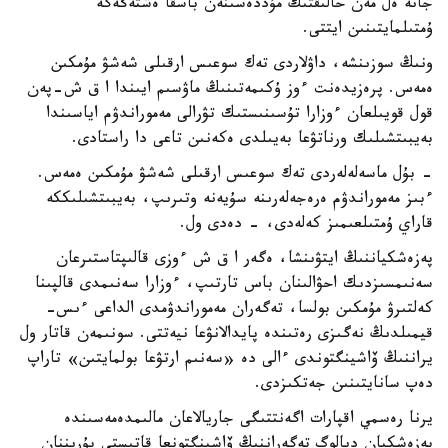
جانە ەل مەن حالىقتىڭ مۇددەسىنەن باسقا ەشتەڭەگە
ۇمتىلمايتىنىن ايتتى.
ونىڭ سوزىنشە، داۋلاردى تەك سوعىس ارقىلى شەشۋ مۇمكىن
ەمەس. پرەزيدەنت ءوز ۇكىمەتىنىڭ ماۋسىم ايىندا ا ق ش-پەن
قول قويىلعان ءوزارا تۇسىنىستىك تۋرالى مەموراندۋم اياسىندا
بەيبىتشىلىك ورناتۋعا بەيىلدى ەكەنىن تاعى دا راستادى.
- بۇل ماسەلەلەردى تەك سوعىس ارقىلى شەشۋ مۇمكىن ەمەس.
ءبىز مەموراندۋم ەرەجەلەرىنە سۇيەنە وتىرىپ، بەيبىتشىلىككە
قاراي ۇمتىلعىمىز كەلەدى، - دەدى ول.
پەزەشكياننىڭ ايتۋىنشا، ەگەر ا ق ش ءوزى قالىپتاستىرعان
سەنىمسىزدىك احۋالىنان باس تارتىپ، ءوزارا سەنىمدى قالپىنا
كەلتىرۋ مۇمكىن بولسا، تەگەران مەموراندۋمدى الداعى ءىس-
قيمىلدىڭ نەگىزى رەتىندە پايدالانۋعا نيەتتى. سونىمەن قاتار ول
يراننىڭ ۆاشينگتوندى ءالى دە «سەنىم ارتۋعا بولمايتىن» تاراپ
دەپ سانايتىنىن جەتكىزدى.
يرنا رەسمي اقپارات اگەنتتىگى جاريالاعان مالىمدەمەسىندە
پەزەشكيان ديالوگ تەگەراننىڭ ۆاشينگتونعا قاتىستى بۇرىننان