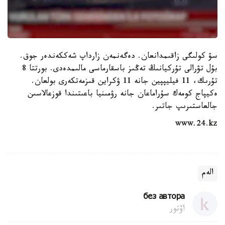
سۋ كولىگى زاقىمدانعان. دەگەنمەن زارداپ شەككەندەر جوق.
بۇل تۋرالى تۇركيانىڭ تەڭىز باسقارماسى مالىمدەدى. بورتتا 8
تۇرىك، 11 فيليپپين جانە 11 ۋكراين قىزمەتكەرى بولعان.
ەكيپاج كومەك سۇراماعان جانە رۋمىنيا باعىتىندا قوزعالاسىن
جالعاستىرىپ جاتىر.
www.24.kz
الەم
без автора
اۆتور