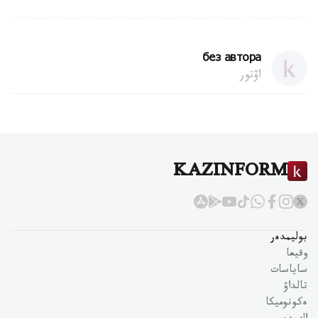
без автора
اۆتور
KAZINFORM
بوليمدەر
وقيعا
ساياسات
تالداۋ
ەكونوميكا