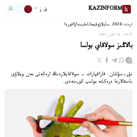
KAZINFORM
ق ز
ترەند:
2026-سايلاۋ
وقيعا
تاعايىنداۋ
اقوردا
14:57, 24 اقپان 2022
بالاڭىز سولاقاي بولسا
نۇر-سۇلتان. قازاقپارات - سولاقايلاردىڭ ارەكەتى مەن ويلاۋى
باسقالارعا ەرەكشە بولىپ كورىنەدى.