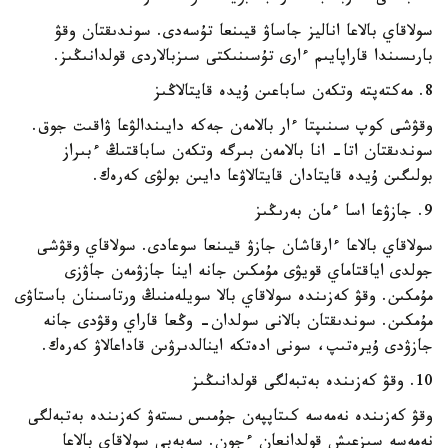
سولاقاي بالاعا اناليز جاساۋ قيىنعا تۇسەدى. سوندىقتان وقۋ
بارىسىندا قاراپايىم ءارى تۇسىنىكتى سىزبالاردى قولدانىڭىز.
8. مەكتەپتە وتكەن ساباعىن ۇيدە قايتالاڭىز
وقۋشى كوپ سىنىپتا ءار بالامەن جەكە دايىندالۋعا ۋاقىت جوق.
سوندىقتان اتا- انا بالامەن بىرگە وتكەن ساباقتىڭ ءبىراز
بولىگىن ۇيدە قايتادان قايتالاۋعا دايىن بولۋى كەرەك.
9. جازۋعا اسا ءمان بەرىڭىز
سولاقاي بالاعا ءارقاشان جازۋ قيىنعا سوعادى. سولاقاي وقۋشى
جولدى اياقتاماي قويۋى مۇمكىن جانە اينا جازۋمەن جاۋزى
مۇمكىن. وقۋ كەزىندە سولاقاي بالا سويلەمنىڭ ورتاسىنان باستاۋى
مۇمكىن. سوندىقتان بالانى سولدان- وڭعا قاراي وقۋدى جانە
جازۋدى ۇيرەتىپ، سونى ادەتكە اينالدىرۋىن قاداعالاۋ كەرەك.
10. وقۋ كەزىندە بەتبەلگى قولدانىڭىز
وقۋ كەزىندە نەمەسە كىتاپپەن جۇمىس ىستەۋ كەزىندە بەتبەلگى
نەمەسە سىزعىش قولدانعان ءجون. سەبەبى سولاقاي بالاعا