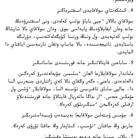
ۇيرەتىڭىز.
4. كىشكەنتاي سولاقايدى اسىقتىرماڭىز
سولاقاي بالالار ءجيى باياۋ بولىپ كەلەدى. ونى اسىقتىرۋدىڭ
جانە وعان ايقايلاۋدىڭ پايداسى جوق. ودان سولاقاي بالا شاپشاڭ
بولىپ كەتپەيدى. ول ونىڭ ورنىنا كۇيگەلەكتەنىپ، دۇرلىگە
باستايدى. ناتيجەسىندە، بالا جاساپ وتقان نارسەسىن اياقتاي دا
المايدى.
5. ساباعىن قايتالاتىڭىز جانە قورىتىندى جاساتىڭىز
ماماندار سولاقايلارعا العان ءبىلىمىن جۇيەلەندىرۋ كەرەگىن
دالەلدەدى. ياعني، ەگەر وڭقاي بالا كەي زاتتاردى جىبەرىپ السا
دا، جالپى ساباق تاقىرىبىن تۇسىنە السا، سولاقايلار ءۇشىن ول
مۇمكىن ەمەس. ءار جاڭا ماتەريال قايتالاۋ جانە قورىتىندىلاۋ
ارقىلى كەزەڭمەن ءسىڭىرىلۋى كەرەك.
6. جۇمىس ۇستەلىن سولاقايعا بەيىمدەپ ۇيىمداستىرىڭىز
جارىق وڭ جاقتان ءتۇسىپ، كىتاپتار وڭ جاقتا تۇرۋى كەرەك.
7. بالانى سىزبا جانە ەرەجە بويىنشا وقىتىڭىز