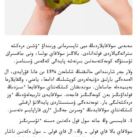
سەبەبى سولاقايلاردىڭ ميى تاپسىرمانى ورىنداۋ ءۇشىن ەرەكشە
ستراتەگيالاردى قولدانادى. بالاڭىز سولاقاي بولسا، ونى جاقسىراق
تۇسىنۋگە كومەكتەسەتىن بىرنەشە پايدالى كەڭەس ۇسىنامىز.
ولار جەر شارىنداعى حالىقتىڭ شامامەن %15 ىن عانا قۇرايدى، ال
الەمدەگى بارلىق دۇنيەلەردى كوپشىلىك ادامعا، ياعني، وڭقايلارعا
بەيىمدەلە جاساعان. سوندىقتان كىشكەنتاي سولاقايعا ءسىزدىڭ
قولداۋىڭىز بەن كومەگىڭىز قاجەت. سولاقايدى تاربيەلەۋدىڭ ءوز
ەرەكشەلىگى بار. تومەندەگى ۇسىنىستاردى پايدالانۋ ارقىلى
كىشكەنتاي سولاقايدىڭ ءومىرىن جەڭىل ءارى قاراپايىم ەتەسىز.
1. قايسىسى وڭ جانە سول قول ەكەنىن ەسىنە ءتۇسىرىڭىز
سولاقاي بالا قاي قولى - وڭ، ال قاي قولى - سول ەكەنىن ناشار