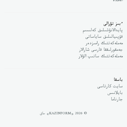
الەمدە
ءبىز تۋرالى
پايدالانۋشىلىق كەلىسىم
قۇپىيالىلىق ساياساتى
مەملەكەتتىك رامىزدەر
جەمقورلىققا قارسى شارالار
مەملەكەتتىك ساتىپ الۋلار
باسقا
سايت كارتاسى
بايلانىس
جارناما
© 2026 «KAZINFORM» حاق