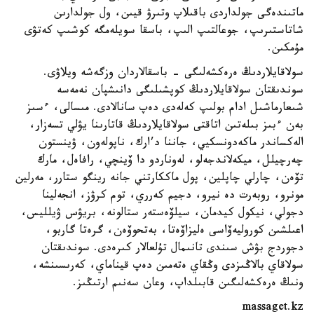
ماتىندەگى جولداردى باقىلاپ وتىرۋ قيىن، ول جولدارىن
شاتاستىرىپ، جوعالتىپ الىپ، باسقا سويلەمگە كوشىپ كەتۋى
مۇمكىن.
سولاقايلاردىڭ ەرەكشەلىگى - باسقالاردان وزگەشە ويلاۋى.
سوندىقتان سولاقايلاردىڭ كوپشىلىگى دانىشپان نەمەسە
شىعارماشىل ادام بولىپ كەلەدى دەپ سانالادى. مىسالى، ءسىز
بەن ءبىز بىلەتىن اتاقتى سولاقايلاردىڭ قاتارىنا يۋلي تسەزار،
الەكساندر ماكەدونسكيي، جاننا د׳ارك، ناپولەون، ۋينستون
چەرچيلل، ميكەلاندجەلو، لەوناردو دا ۆينچي، رافاەل، مارك
تۆەن، چارلي چاپلين، پول ماككارتني جانە رينگو ستارر، مەرلين
مونرو، روبەرت دە نيرو، دجيم كەرري، توم كرۋز، انجەلينا
دجولي، نيكول كيدمان، سيلۆەستەر ستالونە، بريۋس ۋيلليس،
اعىلشىن كوروليەۆاسى ەليزاۆەتا، بەتحوۆەن، گرەتا گاربو،
دجوردج بۋش سىندى تانىمال تۇلعالار كىرەدى. سوندىقتان
سولاقاي بالاڭىزدى وڭقاي ەتەمىن دەپ قيناماي، كەرىسىنشە،
ونىڭ ەرەكشەلىگىن قابىلداپ، وعان سەنىم ارتىڭىز.
massaget.kz