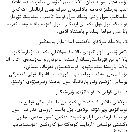
تۇسىنەدى. سوندىقتان بالاعا اشىق ءتۇستى بىلەزىك (ساعات)
الىپ بەرىڭىز نەمەسە بالاڭىزبەن بىرگە وعان ارنالعان اشەكەي
جاساڭىز. سول زاتتى ونىڭ سول قولىنا تاعىپ، بىلەزىك تۇرعان
قولدىڭ سول قول ەكەنىن ايتىڭىز. سول كەزدە بالا قاجەت كەزدە
وڭ مەن سولعا جىلدام باعىتتالا الادى.
2. بالانىڭ سولاقاي ەكەنىنە اسا ءمان بەرمەڭىز
ەگەر ۇنەمى نازارىڭىزدى بالانىڭ سولاقاي ەكەنىنە اۋدارساڭىز،
بالا ءوزىن قۇرداستارىنىڭ اراسىندا «بوتەن» سەزىنەدى. اتا- انا
بالاعا بارىنشا بىلدىرتپەي كومەكتەسۋى كەرەك. مىسالى،
مۇعالىممەن جەكە سويلەسىپ، كورشىسىنىڭ وڭ قولى كەدەرگى
بولماس ءۇشىن ونى پارتانىڭ سول جاعىنا وتىرعىزۋدى ءوتىنۋ.
3. ەكى قولىن دا قولدانۋدى ۇيرەتىڭىز
سولاقاي بالانى كىشكەنتاي كەزىنەن باستاپ ەكى قولىن دا
قولدانۋدى ۇيرەتۋگە بولادى. بۇل باسىم ءرولدى اتقاراتىن سول
قولىنىڭ ارەكەتىن ازايتۋ كەرەك دەگەن ءسوز ەمەس. جالپى
ەكىنشى قولىمەن ءاردايىم كومەكتەسۋ كەرەگىن ءتۇسىندىرىپ