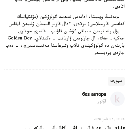
سىناسقىسى كەلەتىنىن ايتىپ، ونى «جەڭىل جۇمىس» دەپ
اتادى.
⠀ «مەنىڭ ويىمشا، ادامەس نەمەسە گولوۆكين (مۋنگيانىڭ
كەلەسى قارسىلاسى) بولادى. ءدال قازىر الىمحان ۇلىمەن ايقاس
- بۇل وتە تومەن سىياقى ءۇشىن قاۋىپ- قاتەرى جوعارى
جەكپە- جەك، ال چارلومەن ۆاريانت - ەكىتالاي. Golden Boy
بارىنەن دە گولوۆكيندى قالاپ وتىرعانىنا سەنىمدىمىن»، - دەپ
جازدى پرەيسسەر.
سپورت
без автора
اۆتور
18:04, 07 تامىز 2026