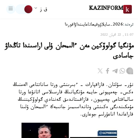
KAZINFORM
ق ز
ترەند:
2026-سايلاۋ
وقيعا
تاعايىنداۋ
اقوردا
11:07, 22 اقپان 2022
مۋنگيا گولوۆكين مەن ءالىمحان ۇلى اراسىندا تاڭداۋ
جاسادى
نۇر- سۇلتان. قازاقپارات - ءبىرىنشى ورتا ساناتتاعى الەمنىڭ
ەكس- چەمپيونى حايمە مۋنگيانىڭ قارسىلاسى اتانۋعا ورتا
سالماقتاعى چەمپيون، قازاقستاندىق گەننادي گولوۆكيننىڭ
مۇمكىندىگى ەكىنشى وتانداسىمىز جانىبەك ءالىمحان ۇلىنا
قاراعاندا اناعۇرلىم جوعارى.