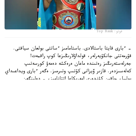
فوتو: Top Rank
- ءبارى قايتا باستالادى. باستامامىز ءساتتى بولعان سياقتى.
قۇرمەتتى جانكۇيەرلەر، قولداۋلارىڭىزعا كوپ راقمەت!
جەرلەستەرىڭىز رەتىندە ماعان ەرەكشە دەمەۋ كورسەتىپ
كەلەسىزدەر. قازىر ۆيزانى كۇتىپ وتىرمىز. ەگەر ءبارى ويداعىداي
بولسا، جاقىن كۇندەرى امەريكاعا اتتانامىز، - دەلىنگەن
حابارلامادا.
بۇعان دەيىن جانىبەك ءالىمحان ۇلى جاڭا سالماق دارەجەسىندە
WBO رەيتينگىندە جەكپە-جەكسىز-اق ەكىنشى ورىنعا
كوتەرىلگەنى حابارلانعان بولاتىن.
ءالىمحان ۇلى سوڭعى جەكپە-جەگىن 2025 -جىلعى 5-
ساۋىردە استانادا وتكىزىپ، فرانسيالىق اناۋەل نگاميسسەنگەنى