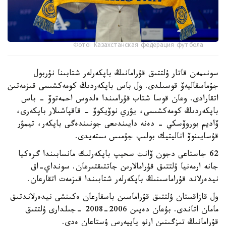
Фото: Казахстанская федерация футбола
سونىمەن قاتار ۇلتتىق قۇرامانىڭ باپكەرلەر شتابىنا نۇربول
جۇماسقاليەۆ قوسىلدى. ول باس باپكەردىڭ كومەكشىسى قىزمەتىن
اتقارادى. وعان قوسا شتاب قۇرامىندا ەلدوس احمەتوۆ - باس
باپكەردىڭ كومەكشىسى، يۋري نوۆيكوۆ - قاقپاشىلار باپكەرى،
ۆاديم بوروۆسكي - دەنە دايىندىعى جونىندەگى باپكەر، تيمۋر
قۇسايىنوۆ اناليتيك بولىپ جۇمىس ىستەيدى.
62 جاستاعى دجون ۆانت سحيپ باپكەرلىك مانسابىندا گرەكيا
جانە ارمەنيا ۇلتتىق قۇرامالارىن جاتتىقتىرعان. سونداي-اق
نيدەرلاند قۇراماسىنىڭ باپكەرلەر شتابىندا قىزمەت اتقارعان.
ول قازاقستان ۇلتتىق قۇراماسىن باسقارعان ەكىنشى نيدەرلاندتىق
مامان اتاندى. بۇعان دەيىن 2006-2008 -جىلدارى ۇلتتىق
قۇرامانىڭ تىزگىنىن ارنو پايپەرس ۇستاعان ەدى.