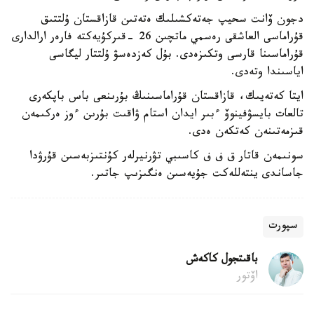
دجون ۆانت سحيپ جەتەكشىلىك ەتەتىن قازاقستان ۇلتتىق
قۇراماسى العاشقى رەسمي ماتچىن 26 -قىركۇيەكتە فارەر ارالدارى
قۇراماسىنا قارسى وتكىزەدى. بۇل كەزدەسۋ ۇلتتار ليگاسى
اياسىندا وتەدى.
ايتا كەتەيىك، قازاقستان قۇراماسىنىڭ بۇرىنعى باس باپكەرى
تالعات بايسۋفينوۆ ءبىر ايدان استام ۋاقىت بۇرىن ءوز ەركىمەن
قىزمەتىنەن كەتكەن ەدى.
سونىمەن قاتار ق ف ف كاسىبي تۋرنيرلەر كۇنتىزبەسىن قۇرۋدا
جاساندى ينتەللەكت جۇيەسىن ەنگىزىپ جاتىر.
سپورت
باقىتجول كاكەش
اۆتور