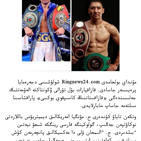
مۇنداي بولجامدى Ringnews24.com شولۋشىسى دجەرەمايا
پرەيسسەر جاسادى. قازاقپارات بۇل تۋرالى ۆكونتاكتە الەۋمەتتىك
جەلىسىندەگى «قازاقستاننىڭ كاسىپقوي بوكسى» پاراقشاسىنا
سىلتەمە جاساپ حابارلايدى.
وتكەن تاياۋ كۇندەرى ح. مۋنگيا امەريكالىق ديميتريۋس باللاردتى
نوكاۋتپەن جەڭىپ، گولوكينگە قارسى رينگكە شىعۋ نيەتىن
ءبىلدىردى. ج. ءالىمحان ۇلى دا مەكسيكالىق پانچەرمەن كۇش