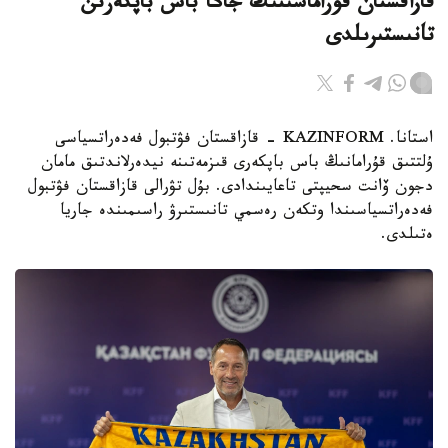
قازاقستان قۇراماسىنىڭ جاڭا باس باپكەرىن
تانىستىرىلدى
استانا. KAZINFORM - قازاقستان فۋتبول فەدەراتسياسى
ۇلتتىق قۇرامانىڭ باس باپكەرى قىزمەتىنە نيدەرلاندتىق مامان
دجون ۆانت سحيپتى تاعايىندادى. بۇل تۋرالى قازاقستان فۋتبول
فەدەراتسياسىندا وتكەن رەسمي تانىستىرۋ راسىمىندە جاريا
ەتىلدى.