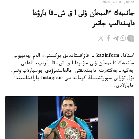
08:55, 07 تامىز 2026
جانىبەك ءالىمحان ۇلى ا ق ش-قا بارۋعا
دايىندالىپ جاتىر
استانا. kazinform - قازاقستاندىق بوكسشى، الەم چەمپيونى
جانىبەك ءالىمحان ۇلى جۋىردا ا ق ش-قا بارىپ، الداعى
جەكپە-جەكتەرىنە دايىندىقتى جالعاستىرۋدى جوسپارلاپ وتىر.
بۇل تۋرالى سپورتشىنىڭ كومانداسى Instagram پاراقشاسىندا
حابارلادى.