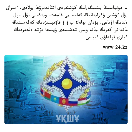
- دونباسسقا بىتىمگەرلىك كۇشتەردى اتتاندىرۋعا بولادى. ءبىراق
بۇل ءۇشىن ۋكراينانىڭ كەلىسىمى قاجەت. ويتكەنى بۇل سول
ەلدىڭ اۋماعى. بۇدان بولەك ب ۇ ۇ قاۋىپسىزدىك كەڭەسىنىڭ
مانداتى كەرەك جانە وسى شەشىمدى ۇيىمعا مۇشە ەلدەردىڭ
ءبارى قولداۋى ءتيىس.
www.24.kz