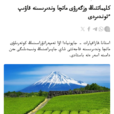
كليماتتىڭ وزگەرۋى ماتچا وندىرىسىنە قاۋىپ
ءتوندىردى
استانا.قازاقپارات - جاپونيادا اۋا تەمپەراتۋراسىنىڭ كوتەرىلۋى
ماتچا وندىرىسىنە قاجەتتى شاي جاپىراعىنىڭ ونىمدىلىگى مەن
دامىنە اسەر ەتە باستادى.