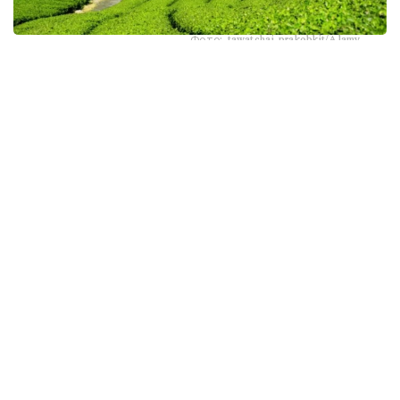
Фото: tawatchai prakobkit/Alamy
اسىرەسە جازعى اپتاپ، جىلى تۇندەر جانە كوكتەمدەگى اۋا
رايىنىڭ قۇبىلمالىلىعى شاي بۇتالارىنا قوسىمشا سالماق ءتۇسىرىپ
وتىر. عالىمدار ماسەلەنى شەشۋ ءۇشىن ىستىققا ءتوزىمدى
سۇرىپتاردى گەنومدىق ادىستەرمەن ىرىكتەۋگە كىرىسكەن، دەپ
حابارلايدى turkystan.kz newscientist.com-عا سىلتەمە
جاساپ.
الايدا الەۋمەتتىك جەلىلەردە تاراعان «تەمپەراتۋرا تاعى 1°C- قا
كوتەرىلسە، ماتچا مۇلدە جوعالادى» دەگەن مالىمدەمەنى عىلىمي
تۇرعىدان دالەلدەنگەن بولجام دەۋگە بولمايدى. قازىرگى
زەرتتەۋلەر كليماتتىڭ جىلىنۋى ءونىم كولەمىن ازايتىپ، جوعارى
ساپالى ماتچانىڭ ءدامىن وزگەرتۋى مۇمكىن ەكەنىن كورسەتەدى.
ءبىراق ناقتى ءبىر گرادۋسقا بايلانعان جويىلۋ شەگى انىقتالعان
جوق.