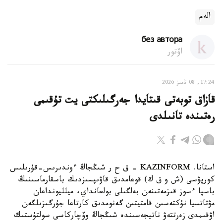
الەم
без автора
اۆتور
17:24, 08 تامىز 2026
قازاق توبەتى قىتايدا جەرگىلىكتى يت تۇقىمى
رەتىندە تانىلدى
استانا. KAZINFORM – ق ح ر شىڭجاڭ ءوندىرىس-قۇرىلىس
كورپۋسى (ش و ق ك) قوعامدىق قاۋىپسىزدىك باسقارماسىنىڭ
باسپا ءسوز قىزمەتىنەن بەلگىلى بولعانداي، ميلليونداعان
مۋتاتسيا نۇكتەسىن قامتيتىن گەنومدىق كارتاعا جۇرگىزىلگەن
اۋقىمدى زەرتتەۋ ناتيجەسىندە شىڭجاڭ وۆچاركاسى سولتۇستىك