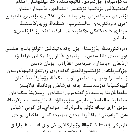
سەكۆەنيرلەۋ جۇرگىزدى. ناتيجەسىندە 25 ميلليوننان استام
گەنەتيكالىق مۋتاتسيا نۇكتەسى انىقتالدى. عالىمدار الىنعان
اۋقىمدى دەرەكتەردى جەر بەتىندەگى 260 يت تۇقىمىن قامتيتىن
ءىرى دەرەكقورمەن سالىستىرىپ، شىڭجاڭ وۆچاركاسىنىڭ
جوعارى دالدىكتەگى «گەنومدىق سايكەستەندىرۋ كارتاسىن»
جاسادى.
دەرەككوزدىڭ جازۋىنشا، بۇل «گەنەتيكالىق ءتولقۇجات» عىلىمي
قورىتىندى عانا ەمەس، سونىمەن قاتار پراكتيكالىق قولدانۋعا
ارنالعان «باعدار» قىزمەتىن اتقارادى. بۇعان دەيىن
جۇرگىزىلگەن فۋنكتسيونالدىق گەندەردى زەرتتەۋ ناتيجەلەرىمەن
ۇشتاستىرا وتىرىپ، عىلىمي توپ شىڭجاڭ وۆچاركاسىنا ءتان
گيپوكسياعا توزىمدىلىك جانە قورشاعان ورتانىڭ قولايسىز
جاعدايلارىنا بەيىمدەلۋ گەندەرىن انىقتادى. وسىلايشا مىڭداعان
جىلدارعا جالعاسقان تابيعي سۇرىپتالۋدىڭ ناتيجەسىندە ولاردىڭ
سۋىق ءارى بيىك تاۋلى وڭىرلەرگە، سونداي-اق گوبي ءشولى
مەن شولەيتتى ايماقتارعا ابدەن بەيىمدەلگەنى بەلگىلى بولدى.
قازىرگى ۋاقىتتا شىڭجاڭ وۆچاركالارى ش و ق ك- نىڭ بارلىق