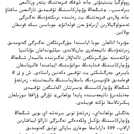
زوولوگيا ينستيتۋتى جانە شوقك قىزمەتتىك يتتەر ورتالىعى
بىرلەسىپ، «شىڭجاڭ وۆچاركاسىنىڭ تۇقىمدىق تازالىعىن ساقتاۋ
جانە ولاردى قىزمەتتىك يت رەتىندە ىرىكتەۋدىڭ نەگىزگى
تەحنولوگيالارىن ازىرلەۋ مەن قولدانۋ» جوباسىن ىسكە قوسقان
بولاتىن.
جۋىردا اتالعان جوبا اياسىندا جۇرگىزىلگەن نەگىزگى گەنومدىق
زەرتتەۋدىڭ ناتيجەلەرى جاريالاندى. ميلليونداعان مۋتاتسيا
نۇكتەسىنە جۇرگىزىلگەن تالداۋلار نەگىزىندە عالىمدار شىڭجاڭ
وۆچاركاسىنىڭ قىتايدىڭ سولتۇستىك ايماعىندا قالىپتاسقان
بايىرعى جەرگىلىكتى يت تۇقىمى ەكەنىن راستادى. ش و ق ك
قوعامدىق قاۋىپسىزدىك باسقارماسىنىڭ مالىمەتىنشە، زەرتتەۋ
شىڭجاڭ وۆچاركاسىنىڭ «سىرتتان اكەلىنگەن تۇقىمدى
جەتىلدىرۋ ناتيجەسىندە پايدا بولعانى» تۋرالى ۇزاققا سوزىلعان
پىكىرتالاسقا نۇكتە قويىلدى.
بەلگىلى بولعانداي، زەرتتەۋ توبى بىرنەشە اي بويى شىڭجاڭ
وۆچاركاسىنىڭ بۇكىل ولكەدەگى نەگىزگى تارالۋ ايماقتارىن
ارالاپ، 109 داراباسقا جوعارى ساپالى تولىق گەنومدىق