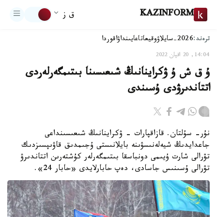
KAZINFORM
ق ز
ترەند:
2026-سايلاۋ
وقيعا
تاعايىنداۋ
اقوردا
14:04, 20 اقپان 2022
ۇ ق ش ۇ ۋكراينانىڭ شىعىسىنا بىتىمگەرلەردى
اتتاندىرۋدى ۇسىندى
نۇر- سۇلتان. قازاقپارات – ۋكراينانىڭ شىعىسىنداعى
جاعدايدىڭ شيەلەنىسۋىنە بايلانىستى ۇجىمدىق قاۋىپسىزدىك
تۋرالى شارت ۇيىمى دونباسقا بىتىمگەرلەر كۇشتەرىن اتتاندىرۋ
تۋرالى ۇسىنىس جاسادى، دەپ حابارلايدى «حابار 24».