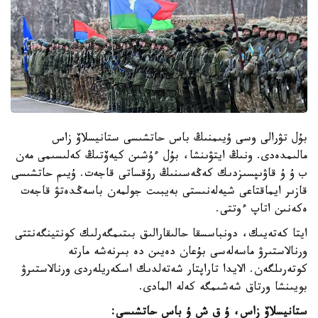
بۇل تۋرالى وسى ۇيىمنىڭ باس حاتشىسى ستانيسلاۆ زاس
مالىمدەدى. ونىڭ ايتۋىنشا، بۇل ءۇشىن كيەۆتىڭ كەلىسىمى مەن
ب ۇ ۇ قاۋىپسىزدىك كەڭەسىنىڭ رۇقساتى قاجەت. ۇيىم حاتشىسى
قازىر ايماقتاعى شيەلەنىستى بەيبىت جولمەن باسەڭدەتۋ قاجەت
ەكەنىن اتاپ ءوتتى.
ايتا كەتەيىك، دونباسسقا حالىقارالىق بىتىمگەرلىك كونتينگەنتتى
ورنالاستىرۋ ماسەلەسى بۇعان دەيىن دە بىرنەشە مارتە
كوتەرىلگەن. الايدا تاراپتار شەتەلدىك اسكەريلەردى ورنالاستىرۋ
بويىنشا ورتاق شەشىمگە كەلە المادى.
ستانيسلاۆ زاس، ۇ ق ش ۇ باس حاتشىسى: