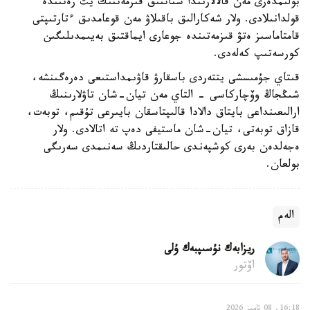
بولىمدەرى مەن قالالارىندا شتاتتىق قىزمەتتىك يت رەتىندە
قولدانىلادى. ولار شەكارالىق باقىلاۋ مەن قوعامدىق ءتارتىپتى
قامتاماسىز ەتۋ قىزمەتىندە جوعارى ايماقتىق بەيىمدىلىگىن
كورسەتىپ كەلەدى.
قىتاي جۇمىسشى يتتەردى باسقارۋ قاۋىمداستىعى دەرەگىنشە،
شىڭجاڭ وۆچاركاسى - التاي مەن تيان-شان تاۋلارىنىڭ
ارالىعىنداعى بايتاق دالادا قالىپتاسقان بايىرعى تۇقىم، توبەت،
قازاق توبەتى، تيان-شان ماستيفى دەپ تە اتالادى. ولار
ەجەلدەن بەرى كوشپەندى حالىقتاردىڭ سەنىمدى سەرىگى
بولعان.
الەم
ريزابەك نۇسىپبەك ۇلى
اۆتور
16:18, 08 تامىز 2026