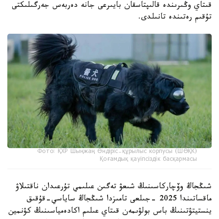
قىتاي وڭىرىندە قالىپتاسقان بايىرعى جانە دەربەس جەرگىلىكتى
تۇقىم رەتىندە تانىلدى.
Фото: ҚХР Шыңжаң Өндіріс-құрылыс корпусы (ШӨҚК)
Қоғамдық қауіпсіздік басқармасы
شىڭجاڭ وۆچاركاسىنىڭ شىعۋ تەگىن عىلىمي تۇرعىدان ناقتىلاۋ
ماقساتىندا 2025 -جىلعى تامىزدا شىڭجاڭ ساياسي-قۇقىق
ينستيتۋتىنىڭ باس بولۋىمەن قىتاي عىلىم اكادەمياسىنىڭ كۋنمين