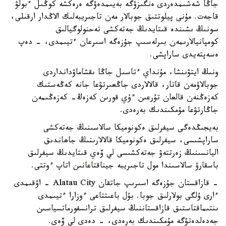
جاڭا شەشىمدەردى ەنگىزۋگە بەيىمدەۋگە ەرەكشە كوڭىل ءبولۋ
قاجەت. مۇنى پيلوتتىق جوبالار مەن تاجىريبەلىك الاڭدار ارقىلى،
سونىڭ ىشىندە قىتايدىڭ جەتەكشى تەحنولوگيالىق
كومپانيالارىمەن بىرلەسىپ جۇزەگە اسىرعان ءتيىمدى، - دەپ
ەسەپتەيدى ساراپشى.
ونىڭ ايتۋىنشا، مۇنداي ءتاسىل جاڭا ىقشاماۋدانداردى
جوبالاۋمەن قاتار، قالالاردى جاڭعىرتۋعا جانە كەڭەستىك
كەزەڭنەن قالعان تۇرعىن ءۇي قورىن كەزەڭ- كەزەڭىمەن
جاڭارتۋعا مۇمكىندىك بەرەدى.
بەيجىڭدەگى سيفرلىق ەكونوميكا سالاسىنىڭ جەتەكشى
ساراپشىسى، سيفرلىق ەكونوميكا قالالارىنىڭ جاھاندىق
اليانسىنىڭ زەرتتەۋ جەتەكشىسى لي ۆەي قىتايدىڭ سيفرلىق
باسقارۋ سالاسىندا مول تاجىريبە جيناقتاعانىن اتاپ ءوتتى.
- قازاقستان جۇزەگە اسىرىپ جاتقان Alatau City - اۋقىمدى
ءارى ۇلگى بولارلىق جوبا. بۇل باعىتتاعى ءوزارا ءتيىمدى
ىنتىماقتاستىق قازاقستاننىڭ سيفرلىق ترانسفورماتسياسىن
جەدەلدەتۋگە مۇمكىندىك بەرەدى، - دەدى لي ۆەي.