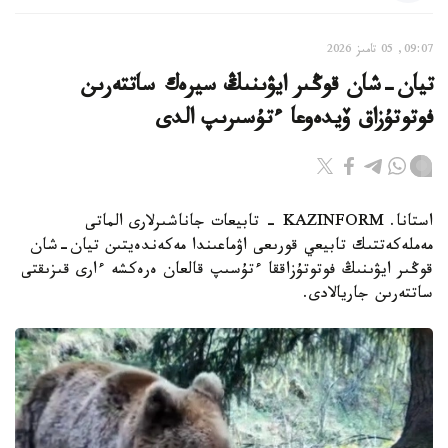
09:07, 05 تامىز 2026
تيان-شان قوڭىر ايۋىنىڭ سيرەك ساتتەرىن
فوتوتۇزاق ۆيدەوعا ءتۇسىرىپ الدى
استانا. KAZINFORM - تابيعات جاناشىرلارى الماتى
مەملەكەتتىك تابيعي قورىعى اۋماعىندا مەكەندەيتىن تيان-شان
قوڭىر ايۋىنىڭ فوتوتۇزاققا ءتۇسىپ قالعان ەرەكشە ءارى قىزىقتى
ساتتەرىن جاريالادى.