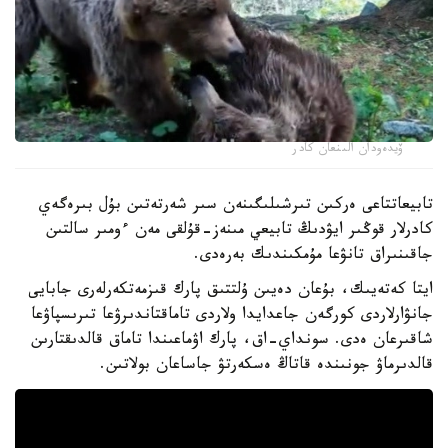
ۆيدەودان الىنعان كادر
تابيعاتتاعى ەركىن تىرشىلىگىنەن سىر شەرتەتىن بۇل بىرەگەي
كادرلار قوڭىر ايۋدىڭ تابيعي مىنەز-قۇلقى مەن ءومىر سالتىن
جاقىنىراق تانۋعا مۇمكىندىك بەرەدى.
ايتا كەتەيىك، بۇعان دەيىن ۇلتتىق پارك قىزمەتكەرلەرى جابايى
جانۋارلاردى كورگەن جاعدايدا ولاردى تاماقتاندىرۋعا تىرىسپاۋعا
شاقىرعان ەدى. سونداي-اق، پارك اۋماعىندا تاماق قالدىقتارىن
قالدىرماۋ جونىندە قاتاڭ ەسكەرتۋ جاساعان بولاتىن.