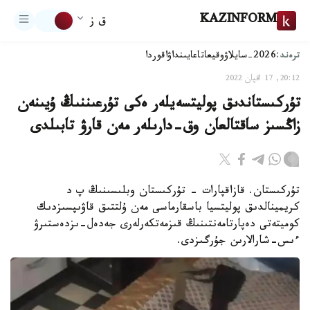
KAZINFORM
ق ز
ترەند:
2026-سايلاۋ
وقيعا
تاعايىنداۋ
اقوردا
20:12, 17 اقپان 2022
تۇركىستاندىق پوليتسەيلەر ەكى تۇرعىننىڭ ۇيىنەن
زاڭسىز ساقتالعان وق-دارىلەر مەن قارۋ تابىلدى
تۇركىستان. قازاقپارات - تۇركىستان وبلىسىنىڭ پ د
كريمينالدىق پوليتسيا باسقارماسى مەن ۇلتتىق قاۋىپسىزدىك
كوميتەتى دەپارتامەنتىنىڭ قىزمەتكەرلەرى جەدەل-ىزدەستىرۋ
ءىس-شارالارىن جۇرگىزدى.