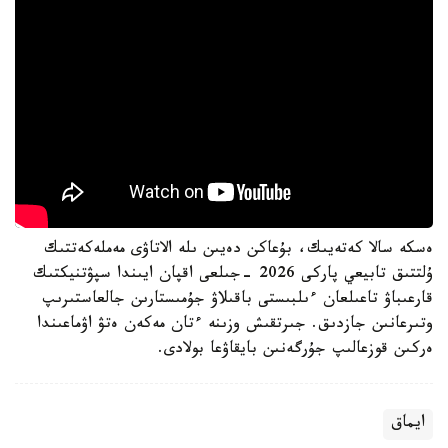
ەسكە سالا كەتەيىك، بۇعاكن دەيىن ىلە الاتاۋى مەملەكەتتىك
ۇلتتىق تابيعي پاركى 2026 -جىلعى اقپان ايىندا سپۋتنيكتىك
قارعىباۋ تاعىلعان ءىلبىستى باقىلاۋ جۇمىستارىن جالعاستىرىپ
وتىرعانىن جازدىق. جىرتقىش وزىنە ءتان مەكەن ەتۋ اۋماعىندا
ەركىن قوزعالىپ جۇرگەنىن بايقاۋعا بولادى.
ايماق