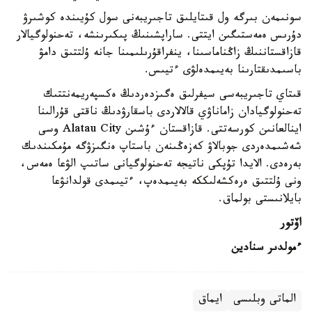
سونىمەن بىرگە ول قىتايلىق تاجىريبەنى سول كۇيىندە كوشىرۋ
دۇرىس ەمەستىگىن ايتتى. ساراپشىنىڭ پىكىرىنشە، تەحنولوگيالار
قازاقستاننىڭ زاڭناماسىنا، ينفراقۇرىلىمىنا جانە ۇلتتىق دامۋ
باسىمدىقتارىنا بەيىمدەلۋى ءتيىس.
قىتاي تاجىريبەسى سيفرلىق ەگىزدەردىڭ ەكسپەريمەنتتىك
تەحنولوگيادان زاماناۋي قالالاردى باسقارۋدىڭ ناقتى قۇرالىنا
اينالعانىن كورسەتتى. قازاقستان ءۇشىن Alatau City وسى
شەشىمدەردى جوبالاۋ كەزەڭىنەن باستاپ ەنگىزۋگە مۇمكىندىك
بەرەدى. الايدا تۇپكى ناتيجە تەحنولوگيانى ساتىپ الۋعا ەمەس،
ونى ۇلتتىق ەرەكشەلىككە بەيىمدەپ، ءتيىمدى قولدانۋعا
بايلانىستى بولماق.
اۆتور
ءمولدىر سنادين
الماتى وبلىسى
ايماق