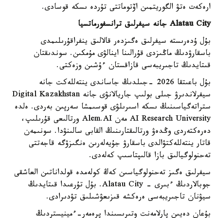
ارەكەت ەتۋ الگوريتمىن اۆتوماتتى تۇردە ىسكە قوسادى.
Alatau City جانە سيفرلىق ترانسفورماتسيا
بۇل ۇدەرىستە سيفرلىق ەگىزدەر قالالىق ينفراقۇرىلىمدى
باسقارۋدىڭ ماڭىزدى قۇرالىنا اينالۋى مۇمكىن. سوندىقتان
قىتايدىڭ تاجىريبەسى قازاقستان ءۇشىن وزەكتى.
بۇل باعىتقا 2026 -جىلدىڭ جاساندى ينتەللەكت جانە
سيفرلاندىرۋ جىلى بولىپ جاريالانۋى جانە Digital Kazakhstan
ستراتەگياسىنىڭ ىسكە اسىرىلۋى قوسىمشا سەرپىن بەردى. ەلدە
AI Research University مەن Alem.AI ورتالىعى قۇرىلىپ،
دەرەكتەردى وڭدەۋ ورتالىقتارىنىڭ القابى سالىنۋدا. سونىمەن
قاتار ينتەللەكتۋالدى باسقارۋ جۇيەلەرىن ەنگىزۋگە قاجەتتى
تەحنولوگيالىق بازا قالىپتاسىپ كەلەدى.
سيفرلىق ەگىز تەحنولوگياسىن كەڭ كولەمدە قولداناتىن العاشقى
جوبالاردىڭ ءبىرى - Alatau City. بۇل تۇرعىدا قىتايدىڭ
سيۋنان تاجىريبەسى ەرەكشە قىزىعۋشىلىق تۋدىرادى.
بۇعان دەيىن پارلامەنت وتىرىسىندا پرەمەر-ءمينيستردىڭ