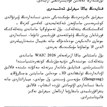
تۇرعىندارعا كەلەتىن قولايسىزدىقتى ازايتادى.
قىتايدىڭ جاڭا سيفرلىق شەشىمدەرى
سيفرلىق ەگىزدەردىڭ مۇمكىندىگى ەندى نىسانداردىڭ ۆيرتۋالدى
كوشىرمەسىن جاساۋمەن شەكتەلمەيدى. كەلەسى كەزەڭ -
كەڭىستىكتىك ينتەللەكت. بۇل تەحنولوگيا جاساندى ينتەللەكتىگە
قورشاعان ورتانىڭ ۇشولشەمدى قۇرىلىمىن تانۋعا، نىسانداردى
جوعارى دالدىكپەن مودەلدەۋگە جانە ىقتيمال ستسەنارييلەردى
الدىن الا بولجاۋعا مۇمكىندىك بەرەدى.
بۇل باعىتتاعى جاڭا ازىرلەمەلەر WAIC 2026 جاساندى
ينتەللەكت جونىندەگى دۇنيەجۇزىلىك كونفەرەنتسياسىندا
تانىستىرىلدى. قىتايلىق ماماندار بىرنەشە سەكۋند ىشىندە قالالىق
اۋدانداردىڭ تولىققاندى 3D- مودەلىن جاسايتىن «جىڭرۇڭ»
(Zhengrong) جۇيەسىن ۇسىندى. ول جولدى، عيماراتتاردى جانە
باسقا نىسانداردى اۆتوماتتى تۇردە انىقتاپ، قالالىق
ينفراقۇرىلىمدى باسقارۋعا ارنالعان سيفرلىق نەگىز
قالىپتاستىرادى.