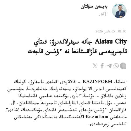
بەيسەن سۇلتان
اۆتور
08:00, 05 تامىز 2026
Alatau City جانە سيفرلاندىرۋ: قىتاي
تاجىريبەسى قازاقستانعا نە ءۇشىن قاجەت
استانا. KAZINFORM - قالالاردى اقىلدى باسقارۋ، كولىك
كەپتەلىسىن الدىن الا بولجاۋ، ينجەنەرلىك جەلىلەردىڭ جۇمىسىن
ونلاين باقىلاۋ - مۇنىڭ ءبارى بۇگىندە عىلىمي فانتاستيكا
ەمەس. بۇل باعىتتا قىتاي ايتارلىقتاي تاجىريبە جيناقتاعان. ال
قازاقستان ءۇشىن مۇنداي شەشىمدەر قانداي مۇمكىندىك اشادى؟
ماسەلەنى Kazinform اگەنتتىگىنىڭ بەيجىڭدەگى مەنشىكتى
تىلشىسى زەردەلەدى.