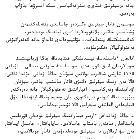
جانە «سيفرلىق قىتاي» ستراتەگياسىن ىسكە اسىرۋعا جاۋاپ
بەرەدى.
سونىمەن قاتار سيفرلىق ەگىزدەر جاساندى ينتەللەكتىمەن
ۇشتاسىپ جاتىر. پلاتفورمالارعا ءىرى تىلدىك مودەلدەر،
كەڭىستىكتىك ينتەللەكت، مۋلتيمودالدى تالداۋ جانە گەنەراتيۆتى
تەحنولوگيالار ەنگىزىلۋدە.
اتالعان ءتاسىلدىڭ تيىمدىلىگى قىتايدىڭ جاڭا ۋربانيستىك
جوبالارىنان انىق كورىنەدى. سونىڭ ەڭ جارقىن مىسالى - اۋماعى
1770 شارشى شاقىرىم بولاتىن سيۋنان جاڭا اۋدانى. مۇندا ناقتى
قالا مەن ونىڭ سيفرلىق ەگىزى قاتار سالىنىپ جاتىر. سيۋنان
اۋدانىنىڭ ونەركاسىپ، اقپاراتتىق تەحنولوگيالار جانە دەرەكتەر
بيۋروسىنىڭ ءبولىم ديرەكتورى ليان چجيحاونىڭ ايتۋىنشا، بۇل -
قىتايداعى العاشقى سيفرلىق قالا تۇجىرىمداماسى.
- جاڭا اۋدانداعى ءاربىر عيماراتتىڭ سيفرلىق مودەلى قۇرىلىس
باستالعان ساتتەن باستاپ جاسالادى. ساياباقتار، جاسىل ايماقتار
مەن سۋ ارنالارى دا سيفرلىق مودەلدەۋمەن قاتار جوبالانىپ،