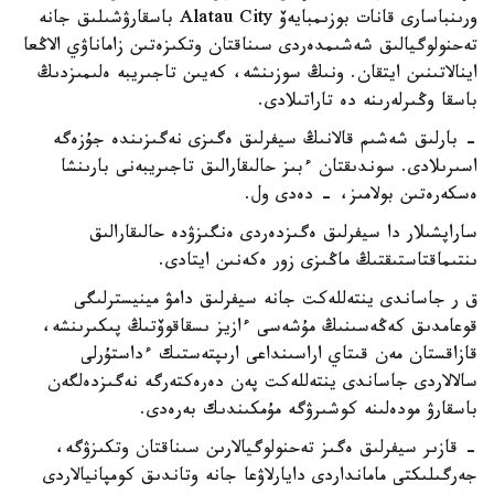
ورىنباسارى قانات بوزىمبايەۆ Alatau City باسقارۋشىلىق جانە
تەحنولوگيالىق شەشىمدەردى سىناقتان وتكىزەتىن زاماناۋي الاڭعا
اينالاتىنىن ايتقان. ونىڭ سوزىنشە، كەيىن تاجىريبە ەلىمىزدىڭ
باسقا وڭىرلەرىنە دە تاراتىلادى.
- بارلىق شەشىم قالانىڭ سيفرلىق ەگىزى نەگىزىندە جۇزەگە
اسىرىلادى. سوندىقتان ءبىز حالىقارالىق تاجىريبەنى بارىنشا
ەسكەرەتىن بولامىز، - دەدى ول.
ساراپشىلار دا سيفرلىق ەگىزدەردى ەنگىزۋدە حالىقارالىق
ىنتىماقتاستىقتىڭ ماڭىزى زور ەكەنىن ايتادى.
ق ر جاساندى ينتەللەكت جانە سيفرلىق دامۋ مينيسترلىگى
قوعامدىق كەڭەسىنىڭ مۇشەسى ءازيز ىسقاقوۆتىڭ پىكىرىنشە،
قازاقستان مەن قىتاي اراسىنداعى ارىپتەستىك ءداستۇرلى
سالالاردى جاساندى ينتەللەكت پەن دەرەكتەرگە نەگىزدەلگەن
باسقارۋ مودەلىنە كوشىرۋگە مۇمكىندىك بەرەدى.
- قازىر سيفرلىق ەگىز تەحنولوگيالارىن سىناقتان وتكىزۋگە،
جەرگىلىكتى مامانداردى دايارلاۋعا جانە وتاندىق كومپانيالاردى