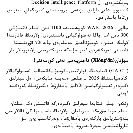
بىرىكتىرەدى. ال Decision Intelligence Platform
كاسىپورىنداعى بارلىق بيزنەس-پروتسەستى ءبىرىڭعاي سيفرلىق
ورتادا باسقارادى.
جالپى، WAIC 2026 كورمەسىندە 1100 دەن استام قاتىسۋشى
300 دەن اسا جاڭا تەحنولوگيانى تانىستىردى. ولاردىڭ قاتارىندا
كولىك اعىنىن، كوممۋنالدىق جەلىلەردى جانە قالا قۇرىلىسىنا
قاتىستى دەرەكتەردى ءبىر جۇيەگە بىرىكتىرەتىن پلاتفورمالار بار.
سيۋنان(
ng'ān
ó
Xi
) تاجىريبەسى نەنى كورسەتتى؟
(CAICT) قىتايدىڭ اقپاراتتىق-كوممۋنيكاتسيالىق تەحنولوگيالار
اكادەمياسىنىڭ 2026 -جىلعى ەسەبىنە سايكەس، ەل سيفرلىق
ەگىزدەر تەحنولوگياسىن قالالىق باسقارۋعا ەنگىزۋدىڭ كەزەڭىنە
ءوتتى.
وتكەن جىلى قىتايدا سيفرلىق ەگىزدەرگە قاتىستى ەكى مىڭنان
استام جوبا جۇزەگە اسىرىلعان. ولاردىڭ باسىم بولىگى قالالار مەن
يندۋستريالىق پاركتەردى باسقارۋعا، ونەركاسىپ پەن سۋ
شارۋاشىلىعىن سيفرلاندىرۋعا باعىتتالدى.