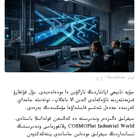
فوتو: Kazinform / ج ي
جۇيە تابيعي اپاتتاردىڭ تارالۋىن دا مودەلدەيدى. بۇل قۇتقارۋ
قىزمەتتەرىنە تاۋەكەلدى الدىن الا باعالاپ، توتەنشە جاعداي
كەزىندە جەدەل شەشىم قابىلداۋعا مۇمكىندىك بەرەدى.
سيفرلىق ەگىزدەر وندىرىستە دە كەڭىنەن قولدانىلا باستادى.
COSMOPlat Industrial World پلاتفورماسى وندىرىستىك
نىسانداردىڭ سيفرلىق مودەلىن جاساندى ينتەللەكتپەن