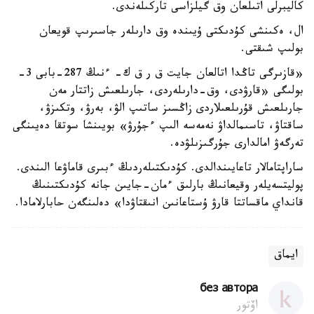
كاليبرلى اتىلعان وق گيلزاسى تاركىلەندى.
ال، ەكىنشى كۇدىكتى ۇيىندە وق دارىلەر جاسىرىپ قويعان
بولىپ شىقتى.
«قازىرگى تاڭدا اتالعان جايت ق ر ق ك- ءنىڭ 287-بابى 3-
بولىگى «قارۋدى، وق-دارىلەردى، جارىلعىش زاتتار مەن
جارىلعىش قۇرىلعىلاردى زاڭسىز ساتىپ الۋ، بەرۋ، وتكىزۋ،
ساقتاۋ، تاسىمالداۋ نەمەسە الىپ ءجۇرۋ» بويىنشا سوتقا دەيىنگى
تەرگەۋ امالدارى جۇرگىزىلۋدە.
ساراپتامالار تاعايىندالدى. كۇدىكتىلەردىڭ ءبىرى قاماۋعا الىندى.
پوليتسەيلەر وقيعانىڭ بارلىق ءمان-جايىن جانە كۇدىكتىنىڭ
قانداي ماقساتتا قارۋ ۇستاعانىن انىقتاۋدا» دەلىنگەن حابارلامادا.
ايماق
без автора
اۆتور