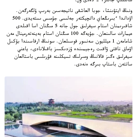
سالىنىپ جاتىر، - دەدى ول.
ونىڭ ايتۋىنشا، جوبا العاشقى ناتيجەسىن بەرىپ ۇلگەرگەن.
اۋداندا ءبىرىڭعاي داتچيكتەر جەلىسى جۇمىس ىستەيدى. 500
شاقىرىمنان استام سيفرلىق جول جانە 5 مىڭنان اسا اقىلدى
عيمارات سالىنعان. جۇيەگە 100 مىڭنان استام بەينەتەرمينال مەن
شامامەن 1 ميلليون سەنسور قوسىلعان. سونىڭ ارقاسىندا بۇكىل
اۋماق ناقتى ۋاقىت رەجيمىندە ۇزدىكسىز باقىلانادى، ياعني
سيفرلىق ەگىز قالانىڭ ومىرلىك تسيكلىنە قۇرىلىس باستالعان
ساتتەن باستاپ بىرگە ەنەدى.