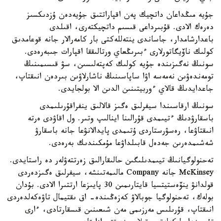
جۇيە مىڭداعان داتچيك پەن اقپاراتتىق جۇيەدەن ۇزدىكسىز
دەرەك الادى. قۇبىرداعى قىسىم داتچيكتەرى، اقىلدى
باعدارشامدار، جاساندى ينتەللەكتى بار كامەرالار جانە قوعامدىق
كولىك ناۆيگاتورلارى ءبىرىڭعاي ورتالىققا اقپارات جىبەرەدى.
سونىڭ نەگىزىندە جۇيە كولىك كەپتەلىسىن، سۋ قىسىمىنىڭ
تومەندەۋىن نەمەسە اۋا ساپاسىنىڭ ناشارلاۋىن بىردەن انىقتاپ،
جاعدايدىڭ قالاي ءوربيتىنىن الدىن الا بولجايدى.
سونىڭ ارقاسىندا سيفرلىق ەگىز قالالىق ينفراقۇرىلىمدى
باسقارۋدىڭ ءتيىمدى قۇرالىنا اينالىپ وتىر. ول اقاۋدى ەرتە
انىقتاۋعا، رەسۋرستاردى ۇتىمدى پايدالانۋعا جانە باسقارۋ
شەشىمدەرىن جەدەل قابىلداۋعا مۇمكىندىك بەرەدى.
تەحنولوگيانىڭ تيىمدىلىگىن حالىقارالىق زەرتتەۋلەر دە راستايدى.
McKinsey جانە Company مالىمەتىنشە، سيفرلىق ەگىزدەردى
قولدانۋ ينۆەستيتسيا قايتارىمىن 30 پايىزعا ارتتىرا الادى. بۇدان
بولەك، تەحنولوگيا جوبالاۋ كەزەڭىندە- اق ىقتيمال تاۋەكەلدەردى
انىقتاپ، قۇرىلىس مەرزىمى مەن شىعىنىن قىسقارتادى، ءارى