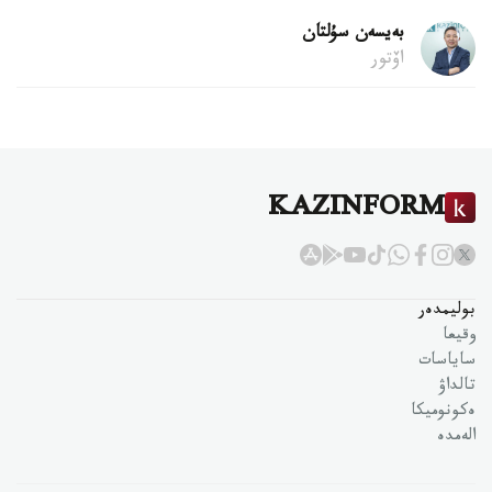
بەيسەن سۇلتان
اۆتور
KAZINFORM
بوليمدەر
وقيعا
ساياسات
تالداۋ
ەكونوميكا
الەمدە