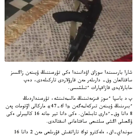
شارا بارىسىندا سوزاق اۋدانىندا ەكى تۇرعىننىڭ ۇيىنەن زاڭسىز
ساقتالعان وق- دارىلەر مەن قارۋلاردى تاركىلەدى، دەپ
حابارلايدى قازاقپارات ءتىلشىسى.
پ د باسپا ءسوز قىزمەتىنىڭ مالىمەتىنشە، تۇرعىنداردىڭ
ءبىرىنىڭ ۇيىنەن تىركەلمەگەن «ا ك-47» ماركالى اۆتومات پەن
8 دانا وق-ءدارى تابىلعان. ەكى دانا تير جانە 16 كاليبرلى ەكى
ۇڭعىلى اڭشى مىلتىعى ساقتاعانى انىقتالدى.
سونداي-اق، ەلەكترو توك تاراتقىش قۇرىلعى مەن 2 دانا 16