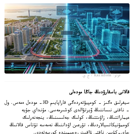
فوتو: Kazinform / ج ي
قالانى باسقارۋدىڭ جاڭا مودەلى
سيفرلىق ەگىز - كومپيۋتەردەگى قاراپايىم 3D- مودەل ەمەس. ول
- ناقتى نىساننىڭ ۆيرتۋالدى كوشىرمەسى. مۇنداي جۇيە
عيماراتتىڭ، زاۋىتتىڭ، كولىك جەلىسىنىڭ، ينجەنەرلىك
كوممۋنيكاتسيالاردىڭ، تۇرعىن اۋداننىڭ نەمەسە تۇتاس قالانىڭ
جاي-كۇيىن ناقتى ۋاقىت رەجيمىندە كورسەتەدى.