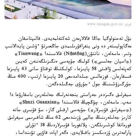
فوتو: www.xiongan.gov.cn
بۇل تەحنولوگيا جاڭا قالالارمەن شەكتەلمەيدى. قالىپتاسقان
مەگاپوليستەر دە ونى ينفراقۇرىلىمدى جاڭعىرتۋ ءۇشىن پايدالانىپ
وتىر. ماسەلەن، نانتۋن(Nántōng) قالاسىندا «Tianwang»
(«اسپان جەلىسى») كولىك جۇيەسى ەنگىزىلگەننەن كەيىن
كەپتەلىس ۋاقىتى 58 پايىزعا، كولىكتىڭ توقتاۋ سانى 43 پايىزعا
قىسقارعان. قوزعالىس جىلدامدىعى 20 پايىزعا ارتىپ، 400 مىڭ
جۇرگىزۋشىنىڭ جول ءجۇرۋى جەڭىلدەگەن.
سيفرلىق ەگىزدەر جەراستى ينجەنەرلىك جەلىلەرىن باسقارۋعا دا
سەپ. ماسەلەن، چۇڭچيڭ قالاسىندا «Shuzi Guanxian»
(«سيفرلىق قۇبىرلار») جۇيەسى ارقىلى گاز، سۋ قۇبىرى جانە
كارىز جەلىلەرىنىڭ جالپى ۇزىندىعى 62 مىڭ شاقىرىمى سيفرلىق
فورماتقا كوشىرىلگەن. پلاتفورما قۇبىرلاردىڭ 38 ءتۇرلى
پارامەترىن ۇزدىكسىز باقىلايدى. ەگەر اپات قاۋپى تۋىنداسا،