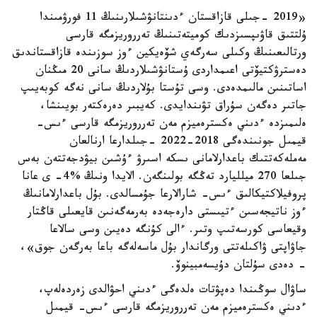
«2019 -جىلى قازاقستان ءدىنتانۋشىلارىنىڭ 11 فورۋمىندا
ۇلتتىق قاۋىپسىزدىك كوميتەتىنىڭ تەرروريزمگە قارسى
ورتالىعىنىڭ وكىلى سەرگەي شۆەيكين ءوز سوزىندە قازاقستاندىق
دەسترۋكتيۆتى اعىمداردى ۇستانۋشىلاردىڭ سانى 20 مىڭنان
اساتىنىن مالىمدەدى. وسى تۇستا بۇلاردىڭ سانى نەگە كوبەيىپ
جاتىر دەگەن سۇراق تۋىندايدى. كەيبىر دەرەكتەر بويىنشا،
ەلىمىزدە ءدىني ەكسترەميزم مەن تەرروريزمگە قارسى ءىس-
قيمىل جونىندەگى 2018-2022 -جىلدارعا ارنالعان
مەملەكەتتىك باعدارلامانى ىسكە اسىرۋ ءۇشىن بيۋدجەتتەن بەس
جىلعا 270 ميلليارد تەڭگە بولىنگەن. الايدا ونىڭ %4- ى عانا
پروفيلاكتيكالىق ءىس- شارالارعا جۇمسالدى. بۇل باعدارلامانىڭ
ءوز ناتيجەسىن ءتيىستى دارەجەدە بەرمەگەنىن قايعىلى قاڭتار
وقيعاسى كورسەتىپ وتىر. ءالى كۇنگە دەيىن وسى سالاعا
جاۋاپتى ۋاكىلەتتى ورگاندار بۇل ماسەلەگە باعا بەرگەن جوق»،
- دەدى سۇلتان دۇيسەمبينوۆ.
ساۋال سوڭىندا دەپۋتات ەلدەگى ءدىني احۋالدى زەردەلەپ،
ءدىني ەكسترەميزم مەن تەرروريزمگە قارسى ءىس- قيمىل