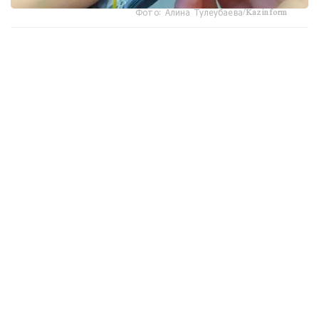
Фото: Алина Тулеубаева/Kazinform
جاڭا تارتىپكە سايكەس، مەملەكەتتىك ستيپەنديا تولەۋ بارىسىندا
وپەراتور مەن جوعارى جانە جوعارى وقۋ ورنىنان كەيىنگى ءبىلىم
بەرۋ ۇيىمدارى «جوعارى ءبىلىمنىڭ ءبىرىڭعاي پلاتفورماسى»
سيفرلىق جۇيەسى ارقىلى جۇمىس ىستەيدى.
جوعارى وقۋ ورىندارى وپەراتورعا ءبىلىم الۋشىلار تۋرالى
مالىمەتتەردى، ارالىق اتتەستاتتاۋ (ەمتيحان سەسسياسى)
ناتيجەلەرىن، ستيپەنديا الۋشىنىڭ ساناتىن جانە ەكىنشى
دەڭگەيلى بانكتەگى نەمەسە ۇلتتىق پوشتا وپەراتورى ارقىلى
اشىلعان اعىمداعى شوتىنىڭ دەرەكتەرىن ءار ايدىڭ 12-سىنەن
كەشىكتىرمەي جىبەرۋى ءتيىس.
ەگەر ايدىڭ 12- ءسى دەمالىس كۇنىنە سايكەس كەلسە، قۇجات
تاپسىرۋ مەرزىمى ودان كەيىنگى العاشقى جۇمىس كۇنىنە
اۋىستىرىلادى.
وپەراتور جوعارى وقۋ ورىندارىنان كەلىپ تۇسكەن مالىمەتتەردى