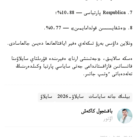
7. Respublica پارتياسى — 10،88%؛
8. «ەشقايسىسىن قولدامايمىن» — 0،77%.
ونلاين داۋىس بەرۋ تىكەلەي ەفير اياقتالعانعا دەيىن جالعاسادى.
ەسكە سالايىق، «جەتىنشى ارنا» ەفيرىندە قۇرىلتاي سايلاۋىنا
قاتىساتىن قازاقستانداعى جەتى ساياسي پارتيا وكىلدەرىنىڭ
تەلەدەباتى ءوتىپ جاتىر.
بيلىك جانە ساياسات
سايلاۋ-2026
سايلاۋ
باقىتجول كاكەش
اۆتور