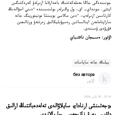
جونىندەگى جاڭا مەملەكەتتىك باعدارلاما ازىرلەۋ كەرەكتىگىن
ايتتى. سونداي- اق، ول وڭىرلەر بولىنىسىندە ءدىني احۋالدىڭ
كارتاسىن ازىرلەپ، ءدىن سالاسى بويىنشا مونيتورينگ جانە
ساراپتامامەن اينالىساتىن رەسپۋبليكالىق زەرتتەۋ ورتالىعىن
قۇرۋدى ۇسىندى.
اۆتور: ەسىمجان ناقتىباي
بيلىك جانە ساياسات
без автора
اۆتور
23:34, 05 تامىز 2026
«جەتىنشى ارنادا» سايلاۋالدى تەلەدەباتتىڭ ارالىق