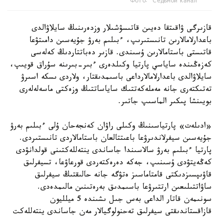
Фото: "Седьмой канал"
قازىرگى ۋاقىتقا دەيىن قاتىسۋشىلار وزدەرىنىڭ سايلاۋالدى
باعدارلامالارىن تانىستىرىپ، ءبىلىم بەرۋ جۇيەسىن دامىتۋعا
قاتىستى باستامالارىن ۇسىندى. قازىر دەباتتاردىڭ كەلەسى
كەزەڭىندە ساياسي پارتيا وكىلدەرى ءبىر-بىرىنە سۇراق قويىپ،
سايلاۋالدى باعدارلامالارداعى باسىمدىقتار، ولاردى ىسكە اسىرۋ
تەتىكتەرى جانە مەملەكەتتىك ساياساتتىڭ وزەكتى ماسەلەلەرى
بويىنشا پىكىر الماسىپ جاتىر.
«ادىلەت» پارتياسىنىڭ وكىلى راۋان كەنجەحان ۇلى ءبىلىم بەرۋ
جۇيەسىن سيفرلاندىرۋعا باعىتتالعان باستامالاردى تانىستىردى.
پارتيا ءبىلىم بەرۋ سالاسىندا جاساندى ينتەللەكتىنى قولدانۋدى
كەڭەيتۋدى ۇسىنىپ، جەكە دەرەكتەردى قورعاۋعا، تسيفرلىق
قاۋىپسىزدىكتى قامتاماسىز ەتۋگە جانە حالىقتىڭ سيفرلىق
ساۋاتتىلىعىن ارتتىرۋعا باسىمدىق بەرەتىنىن مالىمدەدى.
سونىمەن قاتار الداعى بەس جىل ىشىندە 5 ميلليون
قازاقستاندىقتى سيفرلىق تەحنولوگيالار مەن جاساندى ينتەللەكت