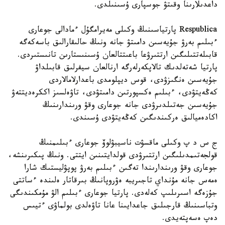
داعدىلارىنا وقىتۋ جوسپارى ۇسىنىلدى.
Respublica پارتياسىنىڭ وكىلى مەيرامگۇل ءمادالى جوعارى
ءبىلىم بەرۋ جۇيەسىن دامىتۋ جانە ونىڭ حالىقارالىق باسەكەگە
قابىلەتتىلىگىن ارتتىرۋعا باعىتتالعان ۇسىنىستارىن تانىستىردى.
پارتيا شەتەلدىك تالاپكەرلەرگە ارنالعان سيفرلىق قابىلداۋ
جۇيەسىن ەنگىزۋدى، قوس ديپلومدى باعدارلامالاردى
كەڭەيتۋدى، ءبىلىم ەكسپورتىن دامىتۋدى، تاۋەلسىز اككرەديتتەۋ
جۇيەسىن جەتىلدىرۋدى جانە جوعارى وقۋ ورىندارىنىڭ
اكادەميالىق ەركىندىگىن كەڭەيتۋدى ۇسىندى.
ج س د پ وكىلى ماقسۋت ناسيبۋلوۆ جوعارى ءبىلىمنىڭ
قولجەتىمدىلىگىن ارتتىرۋدى قولدايتىنىن ايتتى. ونىڭ پىكىرىنشە،
جوعارى وقۋ ورىندارىندا تەگىن ءبىلىم بەرۋ پوپۋليستىك شارا
ەمەس جانە مۇنداي تاجىريبە ەۋروپانىڭ بىرقاتار ەلىندە ءساتتى
جۇزەگە اسىرىلىپ كەلەدى. پارتيا جوعارى ءبىلىم الۋ مۇمكىندىگى
وتباسىنىڭ قارجىلىق جاعدايىنا عانا تاۋەلدى بولماۋى ءتيىس
دەپ ەسەپتەيدى.