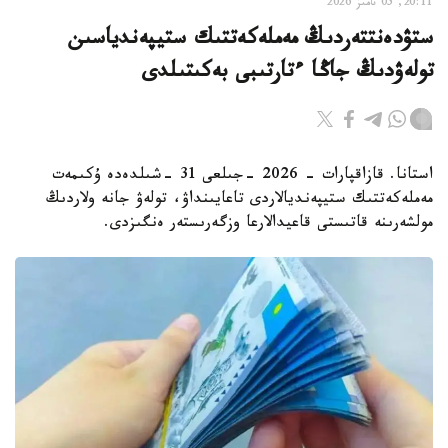
20:11, 05 تامىز 2026
ستۋدەنتتەردىڭ مەملەكەتتىك ستيپەندياسىن
تولەۋدىڭ جاڭا ءتارتىبى بەكىتىلدى
استانا. قازاقپارات - 2026 -جىلعى 31 -شىلدەدە ۇكىمەت
مەملەكەتتىك ستيپەنديالاردى تاعايىنداۋ، تولەۋ جانە ولاردىڭ
مولشەرىنە قاتىستى قاعيدالارعا وزگەرىستەر ەنگىزدى.