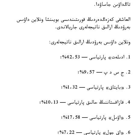
تاڭداۋىن جاساۋدا.
العاشقى كەزەڭدەردىڭ قورىتىندىسى بويىنشا ونلاين داۋىس
بەرۋدىڭ ارالىق ناتيجەلەرى جاريالاندى.
ونلاين داۋىس بەرۋدىڭ ارالىق ناتيجەلەرى:
1. ادىلەت» پارتياسى — 42،53%؛
2. ج س د پ — 9،57%؛
3. «بايتاق» پارتياسى — 1،32%؛
4. قازاقستاننىڭ حالىق پارتياسى — 10،13%؛
5. «اۋىل» پارتياسى — 17،58%؛
6. «اق جول» پارتياسى — 7،22%؛