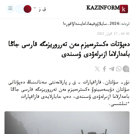
KAZINFORM
ق ز
ترەند:
2026-سايلاۋ
وقيعا
تاعايىنداۋ
اقوردا
16:42, 17 اقپان 2022
دەپۋتات ەكسترەميزم مەن تەرروريزمگە قارسى جاڭا
باعدارلاما ازىرلەۋدى ۇسىندى
نۇر- سۇلتان. قازاقپارات - ق ر پارلامەنتى سەناتىنىڭ دەپۋتاتى
سۇلتان دۇيسەمبينوۆ ەكسترەميزم مەن تەرروريزمگە قارسى جاڭا
باعدارلاما ازىرلەۋدى ۇسىندى، دەپ حابارلايدى قازاقپارات
ءتىلشىسى.