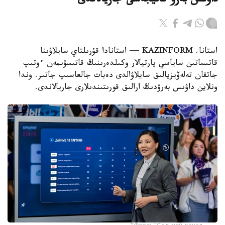
داۋىس بەرۋ ناتيجەسى جاريالاندى
استانا. KAZINFORM — استانادا قۇرىلتاي سايلاۋىنا
قاتىساتىن ساياسي پارتيالار وكىلدەرىنىڭ قاتىسۋىمەن ءوتىپ
جاتقان تەلەۆيزيالىق سايلاۋالدى دەبات جالعاسىپ جاتىر. وندا
ونلاين داۋىس بەرۋدىڭ ارالىق قورىتىندىلارى جاريالاندى.