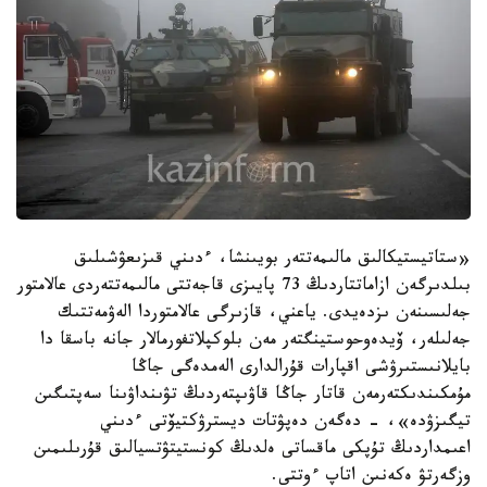
«ستاتيستيكالىق مالىمەتتەر بويىنشا، ءدىني قىزىعۋشىلىق
بىلدىرگەن ازاماتتاردىڭ 73 پايىزى قاجەتتى مالىمەتتەردى عالامتور
جەلىسىنەن ىزدەيدى. ياعني، قازىرگى عالامتوردا الەۋمەتتىك
جەلىلەر، ۆيدەوحوستينگتەر مەن بلوكپلاتفورمالار جانە باسقا دا
بايلانىستىرۋشى اقپارات قۇرالدارى الەمدەگى جاڭا
مۇمكىندىكتەرمەن قاتار جاڭا قاۋىپتەردىڭ تۋىنداۋىنا سەپتىگىن
تيگىزۋدە»، - دەگەن دەپۋتات ديسترۋكتيۆتى ءدىني
اعىمداردىڭ تۇپكى ماقساتى ەلدىڭ كونستيتۋتسيالىق قۇرىلىمىن
وزگەرتۋ ەكەنىن اتاپ ءوتتى.