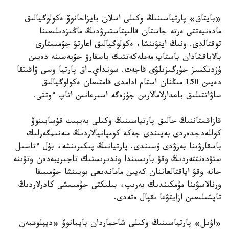
«بايتاق» پارتياسىنىڭ وكىلى اسلان بايزاحانوۆ ەكولوگيالىق
مادەنيەتتى ەرتە جاستان قالىپتاستىرۋدىڭ ماڭىزدىلىعىنا
توقتالدى. ونىڭ ايتۋىنشا، ەكولوگيالىق اعارتۋ جۇمىستارى
بالاباقشادان باستاپ مەملەكەتتىك باسقارۋ جۇيەسىنە دەيىن
ۇزدىكسىز جۇرگىزىلۋى قاجەت. سونداي-اق پارتيا وسى ۋاقىتقا
دەيىن 150 مىڭنان استام ادامدى قامتىعان ەكولوگيالىق
ساۋاتتىلىق باعدارلامالارىن جۇزەگە اسىرعانىن اتاپ ءوتتى.
قازاقستاننىڭ حالىق پارتياسىنىڭ وكىلى بەيبىت قۇسايىنوۆ
كوللەدجدەردى بەيىندى جەكە كومپانيالاردىڭ سەنىمگەرلىك
باسقارۋىنا بەرۋدى ۇسىندى. پارتيانىڭ پىكىرىنشە، بۇل ءتاسىل
ستۋدەنتتەردىڭ وقۋ بارىسىندا وندىرىستىك تاجىريبەدەن وتۋىنە
جانە وقۋ اياقتالعاننان كەيىن ماماندىعى بويىنشا جۇمىسقا
ورنالاسۋىنا مۇمكىندىك بەرىپ، بىلىكتى جۇمىسشى كادرلاردىڭ
تاپشىلىعىن ازايتۋعا ىقپال ەتەدى.
«اۋىل» پارتياسىنىڭ وكىلى شاحماردان بايمانوۆ «ديپلوممەن