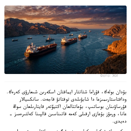
Фото: ЖИ
بۇدان بولەك، قۇراما شتاتتار ايماقتان اسكەرىن شىعارۋى كەرەك.
وداقتاستارىمىزعا دا شابۋىلدى توقتاتۋ قاجەت. سانكسيالار
قۇرساۋىنان بوساتىپ، بۇعاتتالعان اكتيۆتەر قايتارىلعان سوڭ
عانا، ورمۋز بۇعازى ارقىلى كەمە قاتىناسىن قالپىنا كەلتىرەمىز -
دەيدى.