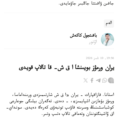
جاقىن ۋاقىتتا جاڭبىر جاۋمايدى.
الەم
باقىتجول كاكەش
اۆتور
19:56, 10 تامىز 2026
يران ورمۋز بويىنشا ا ق ش- قا تالاپ قويدى
استانا. قازاقپارات - يران «ا ق ش شارتىمىزدى ورىنداماسا،
ورمۋز بۇعازىن اشپايمىز»، - دەدى. تەگەران بيلىگى جوعارعى
كوشباسشىنىڭ ومىرىنە قاۋىپ تونبەۋى كەرەك دەيدى. سونداي-
اق ۆاشينگتوننان وتەماقى تالاپ ەتىپ وتىر.