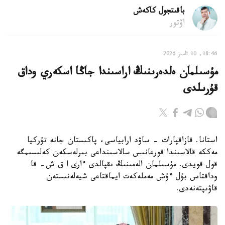
باقىتجول كاكەش
اۆتور
18:46, 10 تامىز 2026
مۇسىلمان ەلدەرىنىڭ اراسىندا جاڭا اسكەري وداق
قۇرىلدى
استانا. قازاقپارات - ساۋد ارابياسى، پاكىستان جانە تۇركيا
مەككە قالاسىندا قورعانىس سالاسىنداعى بىرلەسكەن كەلىسىمگە
قول قويدى. مۇسىلمان الەمىنىڭ ىقپالدى ءارى ا ق ش- قا
وداقتاس بۇل ءۇش مەملەكەت ايماقتاعى شيەلەنىستەن
قاۋىپتەنەدى.