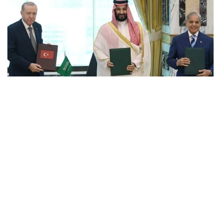
Фото: Anadolu
گەوساياسي جاعداي ۋشىققان سايىن بىرلەسە ارەكەت ەتۋدىڭ
ماڭىزى ارتتى. وعان قوسا قازىر قۇراما شتاتتاردىڭ قاۋىپسىزدىك
كەپىلدىكتەرىنە سەنىم ازايدى. ساۋد ارابياسى يرانعا قارسى
سوعىس باستالعالى بەرى بىرنەشە رەت تەگەراننىڭ شابۋىلىنا
ۇشىرادى. سوندىقتان ەر-رياد قورعانىس سالاسىنداعى
سەرىكتەستىكتى ارتتىرۋعا ۇمتىلادى. دەگەنمەن الداعى ۋاقىتتا
كورولدىككە تاعى قاۋىپ تونە قالسا، يسلاماباد پەن انكارا قول