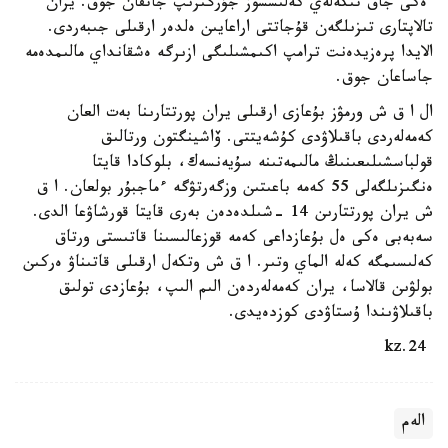
ەكى جاق تىكەلەي كەلىسسوز جۇرگىزىپ جاتقان جوق. يران
تالاپتارى تىزىلگەن قۇجاتتى اراعايىن ەلدەر ارقىلى جىبەردى.
الايدا پرەزيدەنت ترامپ اكىمشىلىگى ازىرگە ەشقانداي مالىمدەمە
جاساعان جوق.
ال ا ق ش ورمۋز بۇعازى ارقىلى يران پورتتارىنا بەت العان
كەمەلەردى باقىلاۋدى كۇشەيتتى. ۆاشينگتون ورتالىق
قولباسشىلىعىنىڭ مالىمەتىنە سۇيەنسەك، بلوكادا قايتا
ەنگىزىلگەلى 55 كەمە باعىتىن وزگەرتۋگە ءماجبۇر بولعان. ا ق
ش يران پورتتارىن 14 -شىلدەدەن بەرى قايتا قورشاۋعا الدى.
سەبەبى ەكى ەل بۇعازداعى كەمە قوزعالىسىنا قاتىستى ورتاق
كەلىسىمگە كەلە الماي وتىر. ا ق ش وتكەل ارقىلى قاتىناۋ ەركىن
بولۋىن قالاسا، يران كەمەلەردەن الىم الىپ، بۇعازدى تولىق
باقىلاۋىندا ۇستاۋدى كوزدەيدى.
24.kz
الەم