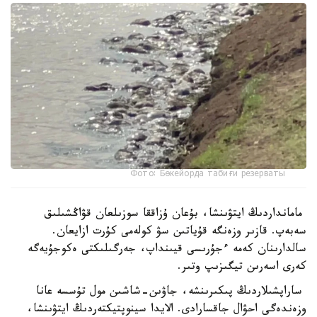
Фото: Бөкейорда табиғи резерваты
مامانداردىڭ ايتۋىنشا، بۇعان ۇزاققا سوزىلعان قۋاڭشىلىق
سەبەپ. قازىر وزەنگە قۇياتىن سۋ كولەمى كۇرت ازايعان.
سالدارىنان كەمە ءجۇرىسى قيىنداپ، جەرگىلىكتى ەكوجۇيەگە
كەرى اسەرىن تيگىزىپ وتىر.
ساراپشىلاردىڭ پىكىرىنشە، جاۋىن-شاشىن مول تۇسسە عانا
وزەندەگى احۋال جاقسارادى. الايدا سينوپتيكتەردىڭ ايتۋىنشا،