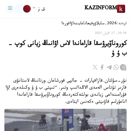
KAZINFORM
ق ز
ترەند:
2026-سايلاۋ
وقيعا
تاعايىنداۋ
اقوردا
10:34, 17 اقپان 2022
كوروناۆيرۋسقا قاراعاندا لاس اۋانىڭ زيانى كوپ –
ب ۇ ۇ
نۇر-سۇلتان.قازاقپارات - جالپى قورشاعان ورتانىڭ لاستانۋى
قازىر تۇتاس الەمدى الاڭداتىپ وتىر. ءتىپتى ب ۇ ۇ وكىلدەرى اۋا
قۇرامىنداعى زياندى بولشەكتەردىڭ كوروناۆيرۋسقا قاراعاندا
اناعۇرلىم قاۋىپتى ەكەنىن ايتادى.