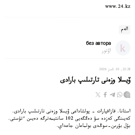
www.24.kz
الەم
без автора
اۆتور
22:28, 10 تامىز 2026
ۆيسلا وزەنى تارتىلىپ بارادى
استانا. قازاقپارات - پولشاداعى ۆيسلا وزەنى تارتىلىپ بارادى.
كەيىنگى كەزدە سۋ دەڭگەيى 102 سانتيمەترگە دەيىن ءتۇستى.
بۇل بۇرىن-سوڭدى بولماعان جاعداي.