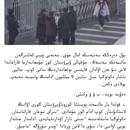
بۇل دەرەككە سەنبەسكە امال جوق. سەبەبى ۇيىم كەلتىرگەن
مالىمەتكە سەنسەك، جۇقپالى ۆيرۋستان كوز جۇمعاندارعا قاراعاندا
لاس سۋ مەن اۋادان قايتىس بولعانداردىڭ سانى كوپ. جالپى
ناشار ەكولوگيا جىل سايىن 9 ميلليون ادامنىڭ ولىمىنە سەبەپ
بولادى ەكەن.
دەۆيد بويد، ب ۇ ۇ وكىلى:
- قولدا بار مالىمەت بويىنشا كوروناۆيرۋستان گورى اۋانىڭ
لاستانۋىنان كوپ ادام كوز جۇمادى. ءبىراق سوعان قاراماستان
ەكولوگيا ماسەلەسىنە ءجىتى نازار اۋدارىلمايدى. ادامدار جىلدار
بويى اۋاسى دا، سۋى دا لاس ورتادا ءومىر سۇرۋگە ءماجبۇر.