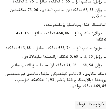
- رۋبل: ساتىپ الۋ - 5,55 تەڭگە، ساتۋ - 5,75 تەڭگە؛
- يۋان 68,83 تەڭگەدەن ساتىپ الىنادى، 73,06 تەڭگەدەن
ساتىلادى.
الماتىنىڭ اقشا ايىرباستاۋ پۋنكتتەرىندە:
- دوللار: ساتىپ الۋ - 468,86 تەڭگە، ساتۋ - 471,16
تەڭگە؛
- ەۋرو: ساتىپ الۋ - 538,74 تەڭگە، ساتۋ - 543,88 تەڭگە؛
- رۋبل 5,55 - 5,69 تەڭگە ارالىعىندا ساۋدالانادى.
- يۋان 68,54 - 71,08 تەڭگە ارالىعىندا ساۋدالانىپ جاتىر.
ەسكە سالايىق، 5-تامىز كۇندىزگى ساۋدا-ساتتىق قورىتىندىسى
بويىنشا دوللاردىڭ ورتاشا باعامى 1,93 تەڭگەگە ءتۇسىپ،
469,85 تەڭگە بولدى.
ەكونوميكا
قوعام