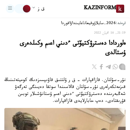
KAZINFORM
ق ز
ترەند:
2026-سايلاۋ
وقيعا
تاعايىنداۋ
اقوردا
21:19, 16 اقپان 2022
ەلوردادا دەسترۋكتيۆتى ءدىني اعىم وكىلدەرى
ۇستالدى
نۇر-سۇلتان. قازاقپارات - ق ر ۇلتتىق قاۋىپسىزدىك كوميتەتىنىڭ
قىزمەتكەرلەرى نۇر-سۇلتان قالاسىندا سوتقا دەيىنگى تەرگەۋ
شەڭبەرىندە دەسترۋكتيۆتى ءدىني اعىم ۇستانۋشىلار توبىن
قۇرىقتادى، دەپ حابارلايدى قازاقپارات.