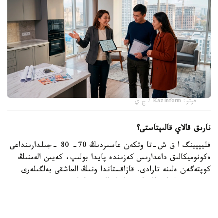
فوتو: Kazinform / ج ي
نارىق قالاي قالىپتاستى؟
فليپپينگ ا ق ش-تا وتكەن عاسىردىڭ 70- 80 -جىلدارىنداعى
ەكونوميكالىق داعدارىس كەزىندە پايدا بولىپ، كەيىن الەمنىڭ
كوپتەگەن ەلىنە تارادى. قازاقستاندا ونىڭ العاشقى بەلگىلەرى
2000 -جىلداردىڭ باسىندا بايقالدى. ول كەزدە تۇرعىن ءۇي
قۇرىلىسى قارقىندى ءجۇرىپ، سۇرانىس جوعارى بولعاندىقتان،
ينۆەستورلار پاتەردى جوندەۋسىز- اق قىمباتقا قايتا ساتىپ،