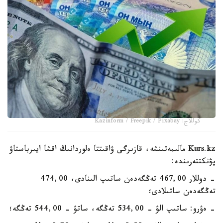
كوللاج: Kazinform / Freepik / Pixabay
Kurs.kz مالىمەتىنشە، قازىرگى ۋاقىتتا ەلوردانىڭ اقشا ايىرباستاۋ
پۋنكتتەرىندە:
- دوللار 467,00 تەڭگەدەن ساتىپ الىنادى، 474,00
تەڭگەدەن ساتىلادى؛
- ەۋرو: ساتىپ الۋ - 534,00 تەڭگە، ساتۋ - 544,00 تەڭگە؛