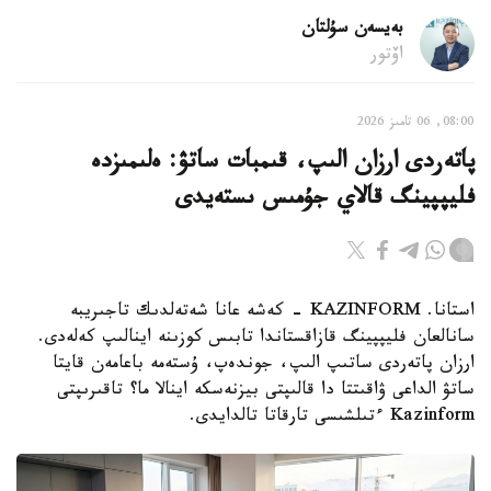
بەيسەن سۇلتان
اۆتور
08:00, 06 تامىز 2026
پاتەردى ارزان الىپ، قىمبات ساتۋ: ەلىمىزدە
فليپپينگ قالاي جۇمىس ىستەيدى
استانا. KAZINFORM - كەشە عانا شەتەلدىك تاجىريبە
سانالعان فليپپينگ قازاقستاندا تابىس كوزىنە اينالىپ كەلەدى.
ارزان پاتەردى ساتىپ الىپ، جوندەپ، ۇستەمە باعامەن قايتا
ساتۋ الداعى ۋاقىتتا دا قالىپتى بيزنەسكە اينالا ما؟ تاقىرىپتى
Kazinform ءتىلشىسى تارقاتا تالدايدى.