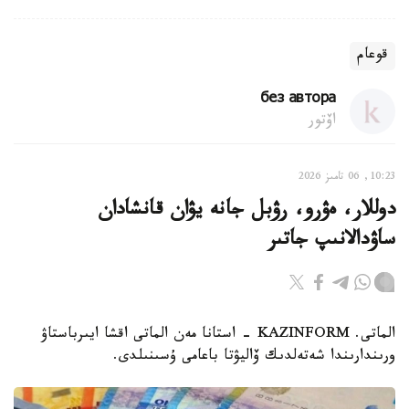
قوعام
без автора
اۆتور
10:23, 06 تامىز 2026
دوللار، ەۋرو، رۋبل جانە يۋان قانشادان
ساۋدالانىپ جاتىر
الماتى. KAZINFORM - استانا مەن الماتى اقشا ايىرباستاۋ
ورىندارىندا شەتەلدىك ۆاليۋتا باعامى ۇسىنىلدى.