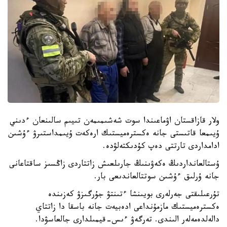
ولار قازاقستان اۋماعىندا سوت شەشىمىمەن تىيىم سالىنعان ءدىني
ۇيىمعا قاتىستى جانە ەكسترەميستىك ارەكەت ۇيىمداستىرۋ ءۇشىن
ادامداردى تارتتى دەپ كۇدىكتەلۋدە.
ۇستالعانداردىڭ ەكەۋىنىڭ جارىلعىش زاتتاردى زاڭسىز ساقتاعانى
جانە ۇرلىق ءۇشىن سوتتالعاندىعى بار.
تۇرعىلىقتى جەرلەرى بويىنشا ءتىنتۋ جۇرگىزۋ كەزىندە
ەكسترەميستىك مازمۇنداعى ادەبيەت جانە باسقا دا زاتتاي
دالەلدەمەلەر الىندى. تەرگەۋ ءىس-قيمىلدارى جالعاسۋدا.