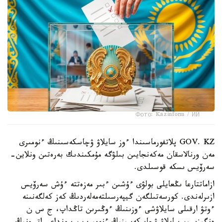
Фото: Kazinform / ИИ
GOV. KZ پلاتفورماسىندا ءوز سايلاۋ ۋچاسكەسىنىڭ ءنومىرى
مەن ورنالاسقان مەكەنجايىن بىلۋگە مۇمكىندىك بەرەتىن ونلاين-
سەرۆيس ىسكە قوسىلدى.
ازاماتتارعا ىڭعايلى بولۋى ءۇشىن ءبىر مەزەتتە ءۇش سەرۆيس
ازىرلەندى. كورسەتىلگەن گيپەرسىلتەمەلەردىڭ كەز كەلگەنىنە
ءوتۋ ارقىلى سايلاۋشى ءوزىنىڭ ءوڭىرىن تاڭداپ، ج س ن