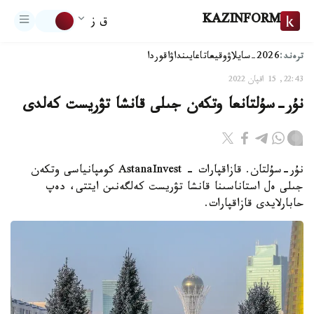
KAZINFORM
ق ز
ترەند:
2026-سايلاۋ
وقيعا
تاعايىنداۋ
اقوردا
22:43, 15 اقپان 2022
نۇر-سۇلتانعا وتكەن جىلى قانشا تۋريست كەلدى
نۇر-سۇلتان. قازاقپارات - AstanaInvest كومپانياسى وتكەن
جىلى ەل استاناسىنا قانشا تۋريست كەلگەنىن ايتتى، دەپ
حابارلايدى قازاقپارات.