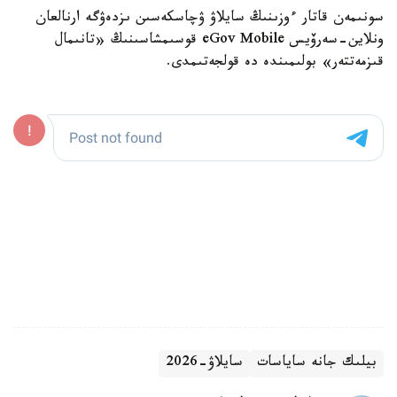
سونىمەن قاتار ءوزىنىڭ سايلاۋ ۋچاسكەسىن ىزدەۋگە ارنالعان
ونلاين-سەرۆيس eGov Mobile قوسىمشاسىنىڭ «تانىمال
قىزمەتتەر» بولىمىندە دە قولجەتىمدى.
بيلىك جانە ساياسات
سايلاۋ-2026