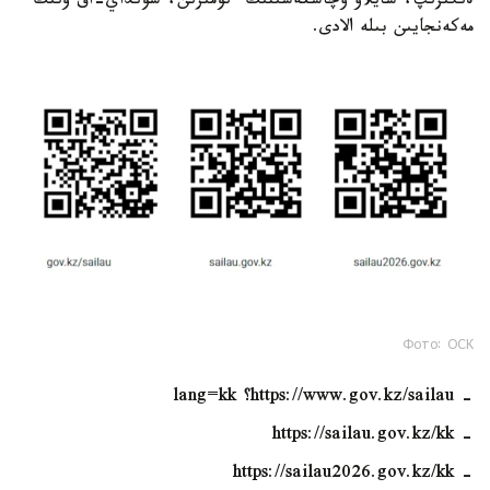
ەنگىزىپ، سايلاۋ ۋچاسكەسىنىڭ ءنومىرىن، سونداي-اق ونىڭ
مەكەنجايىن بىلە الادى.
Фото: ОСК
- https://www.gov.kz/sailau؟ lang=kk
- https://sailau.gov.kz/kk
- https://sailau2026.gov.kz/kk