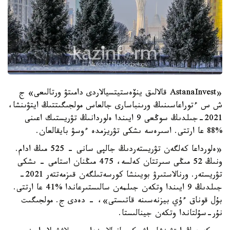
«AstanaInvest قالالىق ينۆەستيتسيالاردى دامىتۋ ورتالىعى» ج
ش س ءتوراعاسىنىڭ ورىنباسارى جالعاس مولجىگىتتىڭ ايتۋىنشا،
2021-جىلدىڭ سوڭعى 9 ايىندا ەلوردانىڭ تۋريستىك اعىنى
%88 عا ارتتى. اسىرەسە ىشكى تۋريزمدە ءوسۋ بايقالعان.
«ەلورداعا كەلگەن تۋريستەردىڭ جالپى سانى - 525 مىڭ ادام.
ونىڭ 52 مىڭى سىرتتان كەلسە، 475 مىڭنان استامى - ىشكى
تۋريستەر. ورنالاستىرۋ بويىنشا كورسەتىلگەن قىزمەتتەر 2021-
جىلدىڭ 9 ايىندا وتكەن جىلمەن سالىستىرعاندا %41 عا ارتتى.
بۇل قوناق ءۇي بيزنەسىنە قاتىستى»، - دەدى ج. مولجىگىت
نۇر-سۇلتاندا وتكەن جينالىستا.