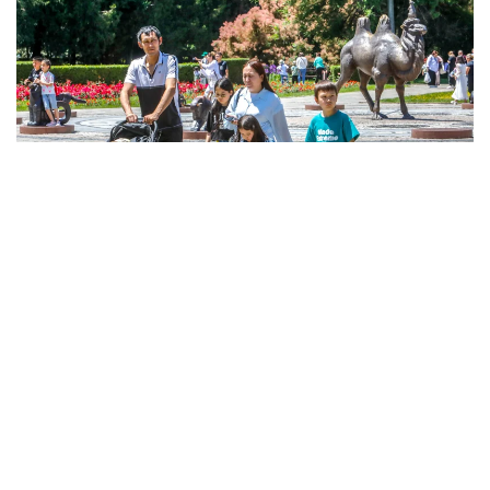
Фото: Александр Павский/Kazinform
ونىڭ ايتۋىنشا، مەملەكەتتىك جاردەماقىلار اتا-انانىڭ ەڭبەك
قىزمەتىنە قاراماستان تاعايىندالادى. ال مەملەكەتتىك الەۋمەتتىك
ساقتاندىرۋ قورىنان تولەنەتىن الەۋمەتتىك تولەمدەر ازاماتتاردىڭ
جوعالتقان تابىسىنىڭ ءبىر بولىگىن وتەۋگە باعىتتالعان.
- ءبىرىنشى، ەكىنشى جانە ءۇشىنشى بالا دۇنيەگە كەلگەن