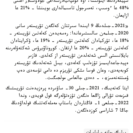
سپيكەردىڭ ايتۋىنشا، اۋە كومپانيالارىنداعى جولاۋشىلار اعىنى
%48 عا ءوسىپ، تەمىرجول تاسىمالدارى بويىنشا - %21 عا
ازايعان.
«2021-جىلدىڭ 9 ايىندا سىرتتان كەلگەن تۋريستەر سانى
2020-جىلمەن سالىستىرعاندا: رەسەيدەن كەلەتىن تۋريستەر -
%18 عا، تۇركيادان كەلەتىن تۋريستەر - %19 عا، ۋكراينادان
كەلەتىن تۋريستەر - %20 عا ارتقان. كوروناۆيرۋس شەكتەۋلەرىنە
بايلانىستى الىس شەتەلدەن تۋريستەر از كەلدى. قازىر
ەپيدجاعدايىمىز تۇزەلىپ كەلەدى، بيىل شەتەلدىك تۋريستەر
كوبەيەدى، وعان قوسا ىشكى تۋريزم دە دامي تۇسەدى دەپ
ۇمىتتەنەمىز»، - دەدى جالعاس مولجىگىت.
ايتا كەتەيىك، 2021-جىلى 30- ساۋىردە پرەزيدەنت تۋريستىك
قىزمەت تۋرالى زاڭعا ەنگەن تۇزەتۋلەرگە قول قويدى، وندا
2022-جىلعى 1- قاڭتاردان باستاپ مەملەكەتتىك قولداۋدىڭ
جاڭا 7 شاراسى كوزدەلگەن.