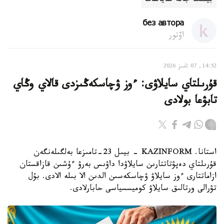
بيلىك جانە ساياسات
без автора
اۆتور
14:52, 07 تامىز 2026
قۇرىلتاي سايلاۋى: ءوز ۋچاسكەڭىزدى قالاي وڭاي
تابۋعا بولادى
استانا. KAZINFORM - بيىل 23-تامىزعا بەلگىلەنگەن
قۇرىلتاي دەپۋتاتتارىن سايلاۋدا داۋىس بەرۋ ءۇشىن قازاقستان
ازاماتتارى ءوز سايلاۋ ۋچاسكەسىن الدىن الا بىلە الادى. بۇل
تۋرالى ورتالىق سايلاۋ كوميسسياسى حابارلادى.