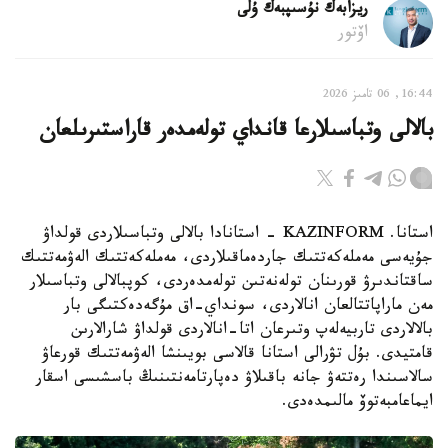
ريزابەك نۇسىپبەك ۇلى
اۆتور
16:44, 06 تامىز 2026
بالالى وتباسىلارعا قانداي تولەمدەر قاراستىرىلعان
استانا. KAZINFORM - استانادا بالالى وتباسىلاردى قولداۋ
جۇيەسى مەملەكەتتىك جاردەماقىلاردى، مەملەكەتتىك الەۋمەتتىك
ساقتاندىرۋ قورىنان تولەنەتىن تولەمدەردى، كوپبالالى وتباسىلار
مەن ماراپاتتالعان انالاردى، سونداي-اق مۇگەدەكتىگى بار
بالالاردى تاربيەلەپ وتىرعان اتا-انالاردى قولداۋ شارالارىن
قامتيدى. بۇل تۋرالى استانا قالاسى بويىنشا الەۋمەتتىك قورعاۋ
سالاسىندا رەتتەۋ جانە باقىلاۋ دەپارتامەنتىنىڭ باسشىسى اسقار
ايماعامبەتوۆ مالىمدەدى.