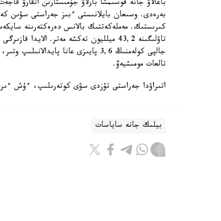
باعالاۋ جانە قوسىمشا بارلاۋ جۇمىستارىن اتقارۋ قاجەت
بەرەدى. وسىعان بايلانىستى ءبىز جەراستى سۋىن كەشە
كىرىستىك. مەملەكەتتىك بالانس دەرەكتەرىنە سايكەس
جالپى كولەمنىڭ 3,6 پايىزى عانا پايدا
تالعات مومىشيەۆ.
اتىراۋدا جەراستى تۇزدى سۋى كوتەرىلىپ، ءۇش ءىرى
بيلىك جانە ساياسات
باقىتجول كاكەش
اۆتور