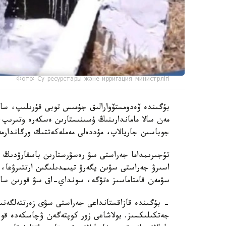
Фото: Су ресурстары және ирригация министрлігі
بۇگىندە ۆەدومستۆوارالىق جۇمىس توبى قۇرىلىپ، ساراپ
مەن سالا ماماندارىنىڭ ۇسىنىستارىن ەسكەرە وتىرىپ،
جوباسىن جاريالاپ، مۇددەلى مەملەكەتتىك ورگاندارمە
تۇجىرىمداما جەراستى سۋ رەسۋرستارىن باسقارۋدىڭ زا
اسىرۋ جەراستى سۋىن يگەرۋ تيىمدىلىگىن ارتتىرۋعا، 
سۋمەن قامتاماسىز ەتۋگە، سونداي-اق سۋ قورىن ساقت
- بۇگىندە قازاقستانداعى جەراستى سۋى زەرتتەلگەنى
جەتكىلىكسىز. بولاشاعى زور كوپتەگەن ۋچاسكەدە قوسى