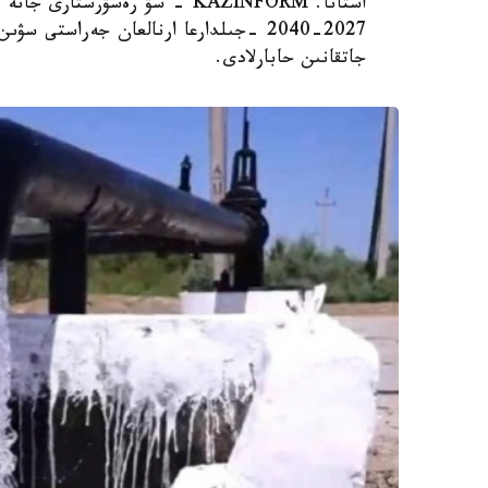
استانا. KAZINFORM - سۋ رەسۋرس
2027-2040 -جىلدارعا ارنالعان جەراستى
جاتقانىن حابارلادى.