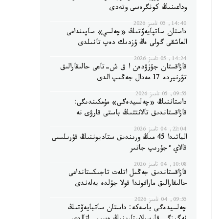
وداعىنىڭ كونگرەسى وتەدى
14:40, 05 تامىز 2026
داستان ساتپايەۆتىڭ «چەلسي» ساپىنداعى
العاشقى گولى ەڭ ۇزدىك دەپ تانىلدى
14:24, 05 تامىز 2026
قازاقستان جۇزۋدەن ا ق ش-تاعى حالىقارالىق
تۋرنيردە 17 مەدال جەڭىپ الدى
09:55, 05 تامىز 2026
داستاننىڭ «چەلسيدەگى» مۇمكىندىگى:
قازاقستاندىق تالانتتىڭ باستى قارۋى نە
22:04, 04 تامىز 2026
الماتىدا 45 مىڭ ورىندىق ستاديوننىڭ قۇرىلىسى
قالاي ءجۇرىپ جاتىر
10:08, 04 تامىز 2026
قازاقستاندىق جەڭىل اتلەت تاجىكستانداعى
حالىقارالىق مارافوندا قولا جۇلدە يەلەندى
09:55, 04 تامىز 2026
چەلسيدەگى باسەكە: داستان ساتبايەۆتىڭ