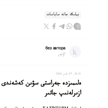
بيلىك جانە ساياسات
без автора
اۆتور
22:31, 07 تامىز 2026
ەلىمىزدە جەراستى سۋىن كەشەندى پاي
ازىرلەنىپ جاتىر