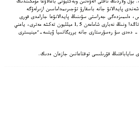
. بۇل ولاردىڭ ناقتى الەۋەتىن وبەكتيۆتى باعالاۋعا مۇمكىندىك
ندى پايدالانۋ جانە باسقارۋ تۇجىرىمداماسىن ازىرلەۋگە
، ەلىمىزدەگى جەراستى سۋىنىڭ پايدالانۋعا جارامدى قورى
تاۋلىگىنە 43,2 ميلليون تەكشە مەتر. الايدا قازىرگى تاڭدا ونىڭ نەبارى شامامەن 1,5 ميلليون تەكشە مەترى، ياعني
لانىلىپ وتىر، - دەدى سۋ رەسۋرستارى جانە يرريگاتسيا ۆيتسە-ءمينيسترى
 ساياباقتىڭ قۇرىلىسى توقتاعانىن جازعان ەدىك.