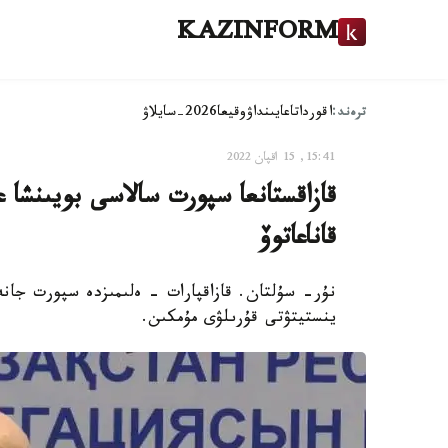
KAZINFORM
ترەند:
اقوردا
تاعايىنداۋ
وقيعا
2026-سايلاۋ
15:41, 15 اقپان 2022
قازاقستانعا سپورت سالاسى بويىنشا 
قاناعاتوۆ
نۇر- سۇلتان. قازاقپارات - ەلىمىزدە سپورت جان
ينستيتۋتى قۇرىلۋى مۇمكىن.