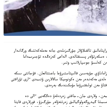
تامالىق تالقىلاۋلار جۇرگىزىلدى جانە مەملەكەتتىك ورگاندار
 ەسكەرتۋلەر پىسىقتالدى. الداعى كەزەڭدە تۇجىرىمداما
ن كەلىسۋ جوسپارلانىپ وتىر.
ماناۋي جۇيەسىن قالىپتاستىرۋعا باعىتتالعان. قۇجاتتى ىسكە
ەلدى مەكەندەر مەن ەكونوميكا سالالارىن ۇتىمدى ءارى تۇراقتى
اۋ مەن تولىقتىرۋعا مۇمكىندىك بەرەدى.
مەن، ولاردى جان-جاقتى زەردەلەۋ دەڭگەيى ءالى دە
مشا گيدروگەولوگيالىق زەرتتەۋلەر جۇرگىزۋ، قورلاردى قايتا