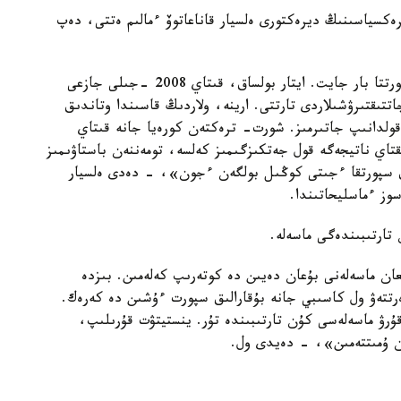
رەكسياسىنىڭ ديرەكتورى ەلسيار قاناعاتوۆ ءمالىم ەتتى، دەپ
«شەتەلدىك تاجىريبەلى جاتتىقتىرۋشىلاردى تارتۋ سپورتتا بار جايت. ايتار بولساق، قىتاي 2008 -جىلى جازعى
تىقتىرۋشىلاردى تارتتى. ارينە، ولاردىڭ قاسىندا وتاندىق
 قولدانىپ جاتىرمىز. شورت- ترەكتەن كورەيا جانە قىتاي
ىقتاي ناتيجەگە قول جەتكىزگىمىز كەلسە، تومەننەن باستاۋىمىز
لىق سپورتقا ءجىتى كوڭىل بولگەن ءجون»، - دەدى ەلسيار
وز ءماسليحاتىندا.
 تارتىبىندەگى ماسەلە.
لعان ماسەلەنى بۇعان دەيىن دە كوتەرىپ كەلەمىن. بىزدە
ەرتتەۋ ول كاسىبي جانە بۇقارالىق سپورت ءۇشىن دە كەرەك.
قۇرۋ ماسەلەسى كۇن تارتىبىندە تۇر. ينستيتۋت قۇرىلىپ،
 ۇمىتتەمىن»، - دەيدى ول.