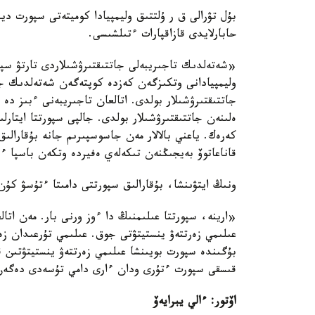
بۇل تۋرالى ق ر ۇلتتىق وليمپيادا كوميتەتى سپورت دي
حابارلايدى قازاقپارات ءتىلشىسى.
وليمپيادانى وتكىزگەن كەزدە كوپتەگەن شەتەلدىك جات
جاتتىقتىرۋشىلار بولدى. اتالعان تاجىريبەنى ءبىز دە
ەلىنەن جاتتىقتىرۋشىلار بولدى. جالپى سپورتتا ايتارل
كەرەك. ياعني بالالار مەن جاسوسپىرىم جانە بۇقارا
قاناعاتوۆ بەيجىڭنەن تىكەلەي ەفيردە وتكەن باسپا ءس
ونىڭ ايتۋىنشا، بۇقارالىق سپورتتى دامىتا ءتۇسۋ كۇن
«ارينە، سپورتتا عىلىمنىڭ دا ءوز ورنى بار. مەن اتا
عىلىمي زەرتتەۋ ينستيتۋتى جوق. عىلىمي تۇرعىدان ز
بۇگىندە سپورت بويىنشا عىلىمي زەرتتەۋ ينستيتۋتىن 
قىسقى سپورت ءتۇرى ودان ءارى دامي تۇسەدى دەگەن
اۆتور: ءالي يبرايەۆ