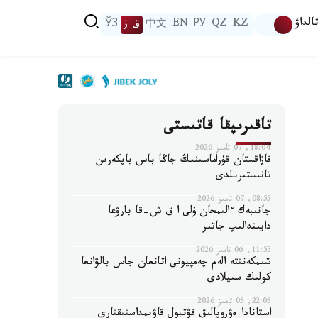
الداۋ
KZ
QZ
РУ
EN
中文
ق ز
ЎЗ
تاقىرىپقا قاتىستى
18:04, 07 تامىز 2026
قازاقستان قۇراماسىنىڭ جاڭا باس باپكەرىن
تانىستىرىلدى
08:55, 07 تامىز 2026
جانىبەك ءالىمحان ۇلى ا ق ش-قا بارۋعا
دايىندالىپ جاتىر
11:55, 06 تامىز 2026
شىمكەنتتە الەم چەمپيونى اتانعان جاس بالۋانعا
كولىك سىيلادى
22:05, 05 تامىز 2026
استانادا ەۋروپالىق فۋتبول قاۋىمداستىقتارى