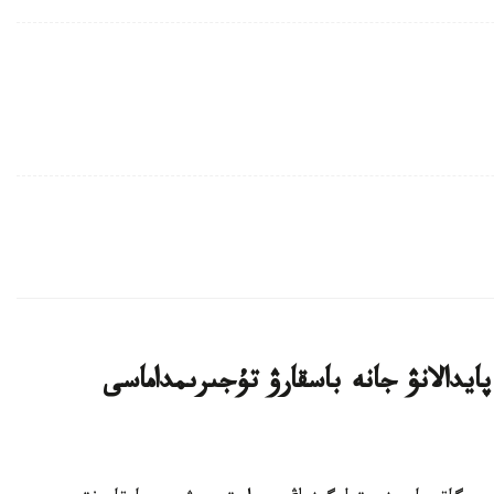
دالانۋ جانە باسقارۋ تۇجىرىمداماسى