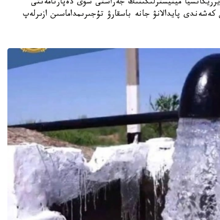
تارى جانە يرريگاتسيا مينيسترلىگىنىڭ جەراستى سۋى دەپارتامەنتى
 سۋىن كەشەندى پايدالانۋ جانە باسقارۋ تۇجىرىمداماسىن ازىرلەپ