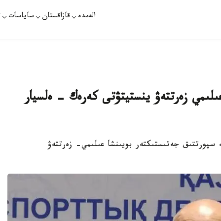
الەمدە
قازاقستان
ساياسات
ت
عىلىمي زەرتتەۋ ينستيتۋتى كەرەك - ەلسيار
ە سپورتتىق جەتىستىكتەر بويىنشا عىلىمي- زەرتتەۋ