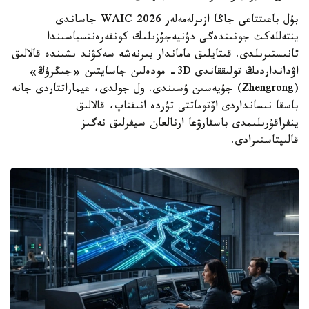
بۇل باعىتتاعى جاڭا ازىرلەمەلەر WAIC 2026 جاساندى
ينتەللەكت جونىندەگى دۇنيەجۇزىلىك كونفەرەنتسياسىندا
تانىستىرىلدى. قىتايلىق ماماندار بىرنەشە سەكۋند ىشىندە قالالىق
اۋدانداردىڭ تولىققاندى 3D- مودەلىن جاسايتىن «جىڭرۇڭ»
(Zhengrong) جۇيەسىن ۇسىندى. ول جولدى، عيماراتتاردى جانە
باسقا نىسانداردى اۆتوماتتى تۇردە انىقتاپ، قالالىق
ينفراقۇرىلىمدى باسقارۋعا ارنالعان سيفرلىق نەگىز
قالىپتاستىرادى.