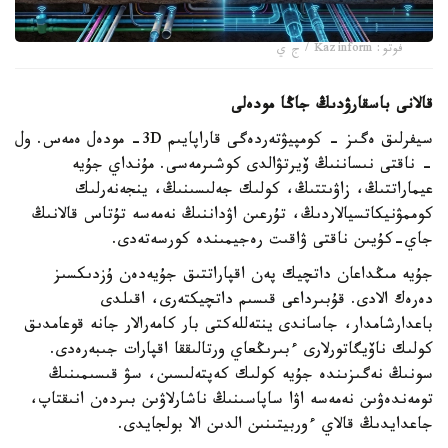
فوتو: Kazinform / ج ي
قالانى باسقارۋدىڭ جاڭا مودەلى
سيفرلىق ەگىز - كومپيۋتەردەگى قاراپايىم 3D- مودەل ەمەس. ول
- ناقتى نىساننىڭ ۆيرتۋالدى كوشىرمەسى. مۇنداي جۇيە
عيماراتتىڭ، زاۋىتتىڭ، كولىك جەلىسىنىڭ، ينجەنەرلىك
كوممۋنيكاتسيالاردىڭ، تۇرعىن اۋداننىڭ نەمەسە تۇتاس قالانىڭ
جاي-كۇيىن ناقتى ۋاقىت رەجيمىندە كورسەتەدى.
جۇيە مىڭداعان داتچيك پەن اقپاراتتىق جۇيەدەن ۇزدىكسىز
دەرەك الادى. قۇبىرداعى قىسىم داتچيكتەرى، اقىلدى
باعدارشامدار، جاساندى ينتەللەكتى بار كامەرالار جانە قوعامدىق
كولىك ناۆيگاتورلارى ءبىرىڭعاي ورتالىققا اقپارات جىبەرەدى.
سونىڭ نەگىزىندە جۇيە كولىك كەپتەلىسىن، سۋ قىسىمىنىڭ
تومەندەۋىن نەمەسە اۋا ساپاسىنىڭ ناشارلاۋىن بىردەن انىقتاپ،
جاعدايدىڭ قالاي ءوربيتىنىن الدىن الا بولجايدى.