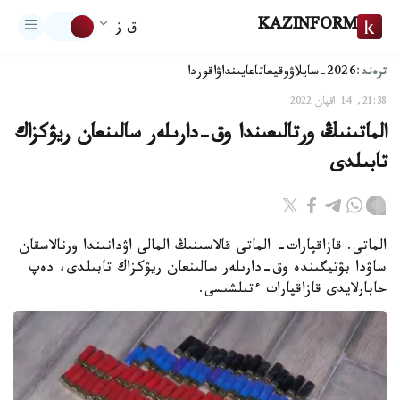
KAZINFORM
ق ز
ترەند:
2026-سايلاۋ
وقيعا
تاعايىنداۋ
اقوردا
21:38, 14 اقپان 2022
الماتىنىڭ ورتالىعىندا وق-دارىلەر سالىنعان ريۋكزاك
تابىلدى
الماتى. قازاقپارات- الماتى قالاسىنىڭ المالى اۋدانىندا ورنالاسقان
ساۋدا بۋتيگىندە وق-دارىلەر سالىنعان ريۋكزاك تابىلدى، دەپ
حابارلايدى قازاقپارات ءتىلشىسى.