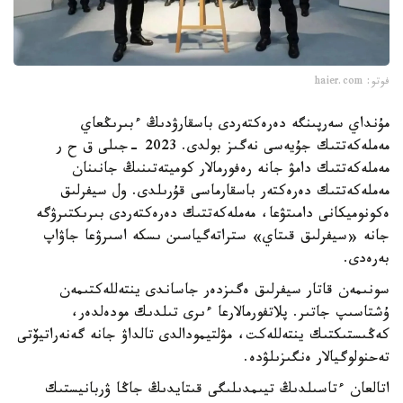
فوتو: haier.com
مۇنداي سەرپىنگە دەرەكتەردى باسقارۋدىڭ ءبىرىڭعاي
مەملەكەتتىك جۇيەسى نەگىز بولدى. 2023 -جىلى ق ح ر
مەملەكەتتىك دامۋ جانە رەفورمالار كوميتەتىنىڭ جانىنان
مەملەكەتتىك دەرەكتەر باسقارماسى قۇرىلدى. ول سيفرلىق
ەكونوميكانى دامىتۋعا، مەملەكەتتىك دەرەكتەردى بىرىكتىرۋگە
جانە «سيفرلىق قىتاي» ستراتەگياسىن ىسكە اسىرۋعا جاۋاپ
بەرەدى.
سونىمەن قاتار سيفرلىق ەگىزدەر جاساندى ينتەللەكتىمەن
ۇشتاسىپ جاتىر. پلاتفورمالارعا ءىرى تىلدىك مودەلدەر،
كەڭىستىكتىك ينتەللەكت، مۋلتيمودالدى تالداۋ جانە گەنەراتيۆتى
تەحنولوگيالار ەنگىزىلۋدە.
اتالعان ءتاسىلدىڭ تيىمدىلىگى قىتايدىڭ جاڭا ۋربانيستىك