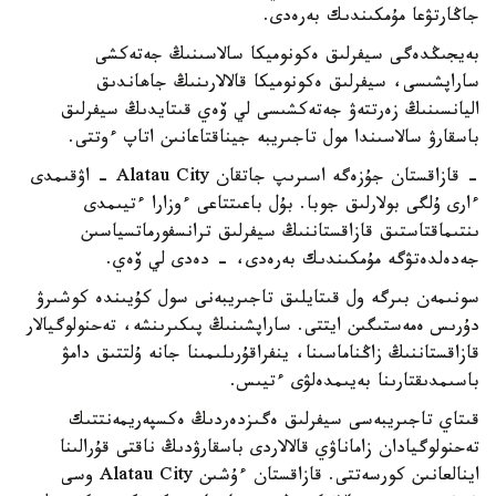
جاڭارتۋعا مۇمكىندىك بەرەدى.
بەيجىڭدەگى سيفرلىق ەكونوميكا سالاسىنىڭ جەتەكشى
ساراپشىسى، سيفرلىق ەكونوميكا قالالارىنىڭ جاھاندىق
اليانسىنىڭ زەرتتەۋ جەتەكشىسى لي ۆەي قىتايدىڭ سيفرلىق
باسقارۋ سالاسىندا مول تاجىريبە جيناقتاعانىن اتاپ ءوتتى.
- قازاقستان جۇزەگە اسىرىپ جاتقان Alatau City - اۋقىمدى
ءارى ۇلگى بولارلىق جوبا. بۇل باعىتتاعى ءوزارا ءتيىمدى
ىنتىماقتاستىق قازاقستاننىڭ سيفرلىق ترانسفورماتسياسىن
جەدەلدەتۋگە مۇمكىندىك بەرەدى، - دەدى لي ۆەي.
سونىمەن بىرگە ول قىتايلىق تاجىريبەنى سول كۇيىندە كوشىرۋ
دۇرىس ەمەستىگىن ايتتى. ساراپشىنىڭ پىكىرىنشە، تەحنولوگيالار
قازاقستاننىڭ زاڭناماسىنا، ينفراقۇرىلىمىنا جانە ۇلتتىق دامۋ
باسىمدىقتارىنا بەيىمدەلۋى ءتيىس.
قىتاي تاجىريبەسى سيفرلىق ەگىزدەردىڭ ەكسپەريمەنتتىك
تەحنولوگيادان زاماناۋي قالالاردى باسقارۋدىڭ ناقتى قۇرالىنا
اينالعانىن كورسەتتى. قازاقستان ءۇشىن Alatau City وسى