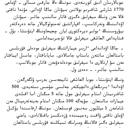
جوبالارىنان انىق كورىنەدى. سونىڭ ەڭ جارقىن مىسالى - اۋماعى
1770 شارشى شاقىرىم بولاتىن سيۋنان جاڭا اۋدانى. مۇندا ناقتى
قالا مەن ونىڭ سيفرلىق ەگىزى قاتار سالىنىپ جاتىر. سيۋنان
اۋدانىنىڭ ونەركاسىپ، اقپاراتتىق تەحنولوگيالار جانە دەرەكتەر
بيۋروسىنىڭ ءبولىم ديرەكتورى ليان چجيحاونىڭ ايتۋىنشا، بۇل -
قىتايداعى العاشقى سيفرلىق قالا تۇجىرىمداماسى.
- جاڭا اۋدانداعى ءاربىر عيماراتتىڭ سيفرلىق مودەلى قۇرىلىس
باستالعان ساتتەن باستاپ جاسالادى. ساياباقتار، جاسىل ايماقتار
مەن سۋ ارنالارى دا سيفرلىق مودەلدەۋمەن قاتار جوبالانىپ،
سالىنىپ جاتىر، - دەدى ول.
ونىڭ ايتۋىنشا، جوبا العاشقى ناتيجەسىن بەرىپ ۇلگەرگەن.
اۋداندا ءبىرىڭعاي داتچيكتەر جەلىسى جۇمىس ىستەيدى. 500
شاقىرىمنان استام سيفرلىق جول جانە 5 مىڭنان اسا اقىلدى
عيمارات سالىنعان. جۇيەگە 100 مىڭنان استام بەينەتەرمينال مەن
شامامەن 1 ميلليون سەنسور قوسىلعان. سونىڭ ارقاسىندا بۇكىل
اۋماق ناقتى ۋاقىت رەجيمىندە ۇزدىكسىز باقىلانادى، ياعني
سيفرلىق ەگىز قالانىڭ ومىرلىك تسيكلىنە قۇرىلىس باستالعان