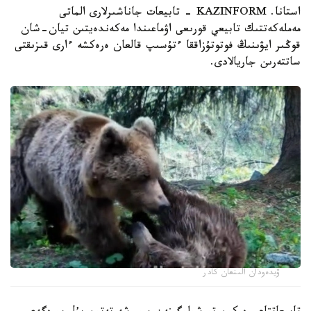
استانا. KAZINFORM - تابيعات جاناشىرلارى الماتى
مەملەكەتتىك تابيعي قورىعى اۋماعىندا مەكەندەيتىن تيان-شان
قوڭىر ايۋىنىڭ فوتوتۇزاققا ءتۇسىپ قالعان ەرەكشە ءارى قىزىقتى
ساتتەرىن جاريالادى.
ۆيدەودان الىنعان كادر