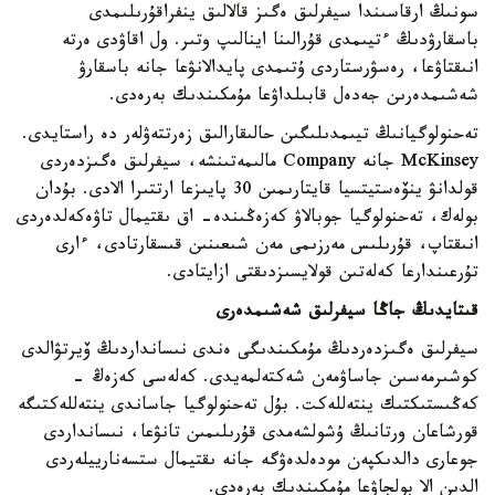
سونىڭ ارقاسىندا سيفرلىق ەگىز قالالىق ينفراقۇرىلىمدى
باسقارۋدىڭ ءتيىمدى قۇرالىنا اينالىپ وتىر. ول اقاۋدى ەرتە
انىقتاۋعا، رەسۋرستاردى ۇتىمدى پايدالانۋعا جانە باسقارۋ
شەشىمدەرىن جەدەل قابىلداۋعا مۇمكىندىك بەرەدى.
تەحنولوگيانىڭ تيىمدىلىگىن حالىقارالىق زەرتتەۋلەر دە راستايدى.
McKinsey جانە Company مالىمەتىنشە، سيفرلىق ەگىزدەردى
قولدانۋ ينۆەستيتسيا قايتارىمىن 30 پايىزعا ارتتىرا الادى. بۇدان
بولەك، تەحنولوگيا جوبالاۋ كەزەڭىندە- اق ىقتيمال تاۋەكەلدەردى
انىقتاپ، قۇرىلىس مەرزىمى مەن شىعىنىن قىسقارتادى، ءارى
تۇرعىندارعا كەلەتىن قولايسىزدىقتى ازايتادى.
قىتايدىڭ جاڭا سيفرلىق شەشىمدەرى
سيفرلىق ەگىزدەردىڭ مۇمكىندىگى ەندى نىسانداردىڭ ۆيرتۋالدى
كوشىرمەسىن جاساۋمەن شەكتەلمەيدى. كەلەسى كەزەڭ -
كەڭىستىكتىك ينتەللەكت. بۇل تەحنولوگيا جاساندى ينتەللەكتىگە
قورشاعان ورتانىڭ ۇشولشەمدى قۇرىلىمىن تانۋعا، نىسانداردى
جوعارى دالدىكپەن مودەلدەۋگە جانە ىقتيمال ستسەنارييلەردى
الدىن الا بولجاۋعا مۇمكىندىك بەرەدى.