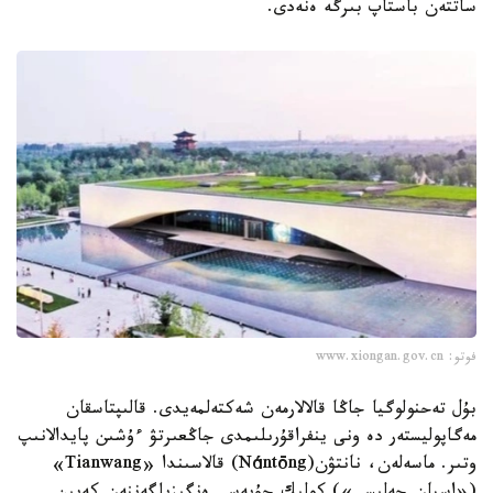
ساتتەن باستاپ بىرگە ەنەدى.
فوتو: www.xiongan.gov.cn
بۇل تەحنولوگيا جاڭا قالالارمەن شەكتەلمەيدى. قالىپتاسقان
مەگاپوليستەر دە ونى ينفراقۇرىلىمدى جاڭعىرتۋ ءۇشىن پايدالانىپ
وتىر. ماسەلەن، نانتۋن(Nántōng) قالاسىندا «Tianwang»