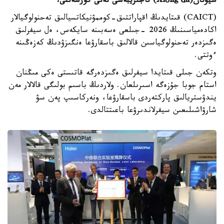
سيۋنان(
ng'ān
ó
Xi
) تاجىريبەسى نەنى كورسەتتى؟
(CAICT) قىتايدىڭ اقپاراتتىق-كوممۋنيكاتسيالىق تەحنولوگيالار
اكادەمياسىنىڭ 2026 -جىلعى ەسەبىنە سايكەس، ەل سيفرلىق
ەگىزدەر تەحنولوگياسىن قالالىق باسقارۋعا ەنگىزۋدىڭ كەزەڭىنە
ءوتتى.
وتكەن جىلى قىتايدا سيفرلىق ەگىزدەرگە قاتىستى ەكى مىڭنان
استام جوبا جۇزەگە اسىرىلعان. ولاردىڭ باسىم بولىگى قالالار مەن
يندۋستريالىق پاركتەردى باسقارۋعا، ونەركاسىپ پەن سۋ
شارۋاشىلىعىن سيفرلاندىرۋعا باعىتتالدى.