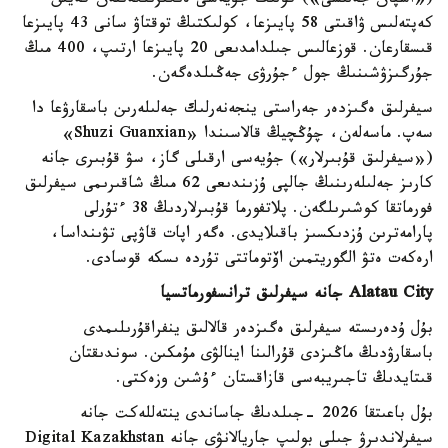
(«اسپان جەلىسى») كولىك جۇيەسى ەنگىزىلگەننەن كەيىن
كەپتەلىس ۋاقىتى 58 پايىزعا، كولىكتىڭ توقتاۋ سانى 43 پايىزعا
قىسقارعان. قوزعالىس جىلدامدىعى 20 پايىزعا ارتىپ، 400 مىڭ
جۇرگىزۋشىنىڭ جول ءجۇرۋى جەڭىلدەگەن.
سيفرلىق ەگىزدەر جەراستى ينجەنەرلىك جەلىلەرىن باسقارۋعا دا
سەپ. ماسەلەن، چۇڭچيڭ قالاسىندا «Shuzi Guanxian»
(«سيفرلىق قۇبىرلار») جۇيەسى ارقىلى گاز، سۋ قۇبىرى جانە
كارىز جەلىلەرىنىڭ جالپى ۇزىندىعى 62 مىڭ شاقىرىمى سيفرلىق
فورماتقا كوشىرىلگەن. پلاتفورما قۇبىرلاردىڭ 38 ءتۇرلى
پارامەترىن ۇزدىكسىز باقىلايدى. ەگەر اپات قاۋپى تۋىنداسا،
ارەكەت ەتۋ الگوريتمىن اۆتوماتتى تۇردە ىسكە قوسادى.
Alatau City جانە سيفرلىق ترانسفورماتسيا
بۇل ۇدەرىستە سيفرلىق ەگىزدەر قالالىق ينفراقۇرىلىمدى
باسقارۋدىڭ ماڭىزدى قۇرالىنا اينالۋى مۇمكىن. سوندىقتان
قىتايدىڭ تاجىريبەسى قازاقستان ءۇشىن وزەكتى.
بۇل باعىتقا 2026 -جىلدىڭ جاساندى ينتەللەكت جانە
سيفرلاندىرۋ جىلى بولىپ جاريالانۋى جانە Digital Kazakhstan