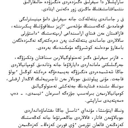
ساراپشىلار دا سيفرلىق ەگىزدەردى ەنگىزۋدە حالىقارالىق
ىنتىماقتاستىقتىڭ ماڭىزى زور ەكەنىن ايتادى.
ق ر جاساندى ينتەللەكت جانە سيفرلىق دامۋ مينيسترلىگى
قوعامدىق كەڭەسىنىڭ مۇشەسى ءازيز ىسقاقوۆتىڭ پىكىرىنشە،
قازاقستان مەن قىتاي اراسىنداعى ارىپتەستىك ءداستۇرلى
سالالاردى جاساندى ينتەللەكت پەن دەرەكتەرگە نەگىزدەلگەن
باسقارۋ مودەلىنە كوشىرۋگە مۇمكىندىك بەرەدى.
- قازىر سيفرلىق ەگىز تەحنولوگيالارىن سىناقتان وتكىزۋگە،
جەرگىلىكتى مامانداردى دايارلاۋعا جانە وتاندىق كومپانيالاردى
جاڭا شەشىمدەردى ەنگىزۋگە بەيىمدەۋگە ەرەكشە كوڭىل ءبولۋ
قاجەت. مۇنى پيلوتتىق جوبالار مەن تاجىريبەلىك الاڭدار ارقىلى،
سونىڭ ىشىندە قىتايدىڭ جەتەكشى تەحنولوگيالىق
كومپانيالارىمەن بىرلەسىپ جۇزەگە اسىرعان ءتيىمدى، - دەپ
ەسەپتەيدى ساراپشى.
ونىڭ ايتۋىنشا، مۇنداي ءتاسىل جاڭا ىقشاماۋدانداردى
جوبالاۋمەن قاتار، قالالاردى جاڭعىرتۋعا جانە كەڭەستىك
كەزەڭنەن قالعان تۇرعىن ءۇي قورىن كەزەڭ- كەزەڭىمەن