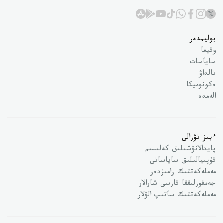
بوليمدەر
وقيعا
ساياسات
تالداۋ
ەكونوميكا
الەمدە
ءبىز تۋرالى
پايدالانۋشىلىق كەلىسىم
قۇپىيالىلىق ساياساتى
مەملەكەتتىك رامىزدەر
جەمقورلىققا قارسى شارالار
مەملەكەتتىك ساتىپ الۋلار