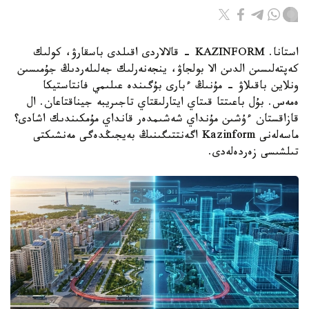
استانا. KAZINFORM - قالالاردى اقىلدى باسقارۋ، كولىك
كەپتەلىسىن الدىن الا بولجاۋ، ينجەنەرلىك جەلىلەردىڭ جۇمىسىن
ونلاين باقىلاۋ - مۇنىڭ ءبارى بۇگىندە عىلىمي فانتاستيكا
ەمەس. بۇل باعىتتا قىتاي ايتارلىقتاي تاجىريبە جيناقتاعان. ال
قازاقستان ءۇشىن مۇنداي شەشىمدەر قانداي مۇمكىندىك اشادى؟
ماسەلەنى Kazinform اگەنتتىگىنىڭ بەيجىڭدەگى مەنشىكتى
تىلشىسى زەردەلەدى.