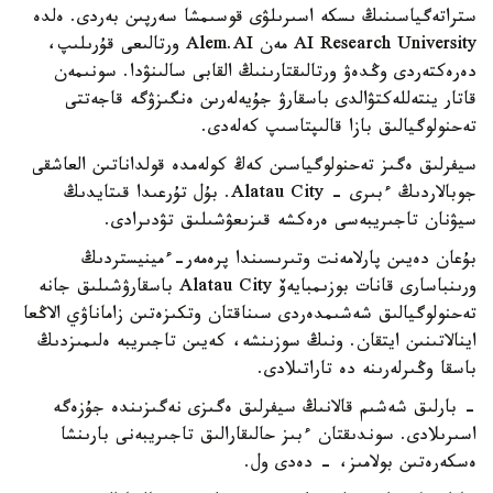
ستراتەگياسىنىڭ ىسكە اسىرىلۋى قوسىمشا سەرپىن بەردى. ەلدە
AI Research University مەن Alem.AI ورتالىعى قۇرىلىپ،
دەرەكتەردى وڭدەۋ ورتالىقتارىنىڭ القابى سالىنۋدا. سونىمەن
قاتار ينتەللەكتۋالدى باسقارۋ جۇيەلەرىن ەنگىزۋگە قاجەتتى
تەحنولوگيالىق بازا قالىپتاسىپ كەلەدى.
سيفرلىق ەگىز تەحنولوگياسىن كەڭ كولەمدە قولداناتىن العاشقى
جوبالاردىڭ ءبىرى - Alatau City. بۇل تۇرعىدا قىتايدىڭ
سيۋنان تاجىريبەسى ەرەكشە قىزىعۋشىلىق تۋدىرادى.
بۇعان دەيىن پارلامەنت وتىرىسىندا پرەمەر-ءمينيستردىڭ
ورىنباسارى قانات بوزىمبايەۆ Alatau City باسقارۋشىلىق جانە
تەحنولوگيالىق شەشىمدەردى سىناقتان وتكىزەتىن زاماناۋي الاڭعا
اينالاتىنىن ايتقان. ونىڭ سوزىنشە، كەيىن تاجىريبە ەلىمىزدىڭ
باسقا وڭىرلەرىنە دە تاراتىلادى.
- بارلىق شەشىم قالانىڭ سيفرلىق ەگىزى نەگىزىندە جۇزەگە
اسىرىلادى. سوندىقتان ءبىز حالىقارالىق تاجىريبەنى بارىنشا
ەسكەرەتىن بولامىز، - دەدى ول.