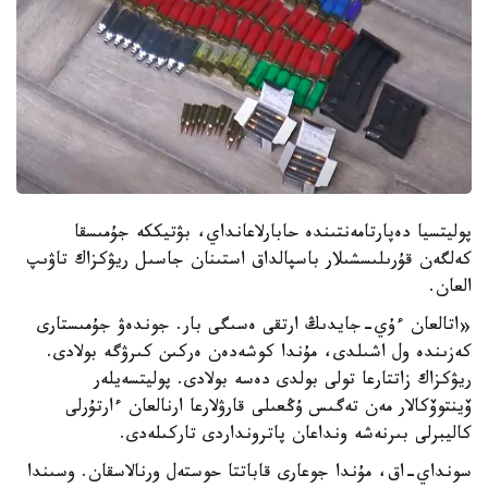
پوليتسيا دەپارتامەنتىندە حابارلاعانداي، بۋتيككە جۇمىسقا
كەلگەن قۇرىلىسشىلار باسپالداق استىنان جاسىل ريۋكزاك تاۋىپ
العان.
«اتالعان ءۇي-جايدىڭ ارتقى ەسىگى بار. جوندەۋ جۇمىستارى
كەزىندە ول اشىلدى، مۇندا كوشەدەن ەركىن كىرۋگە بولادى.
ريۋكزاك زاتتارعا تولى بولدى دەسە بولادى. پوليتسەيلەر
ۆينتوۆكالار مەن تەگىس ۇڭعىلى قارۋلارعا ارنالعان ءارتۇرلى
كاليبرلى بىرنەشە ونداعان پاترونداردى تاركىلەدى.
سونداي-اق، مۇندا جوعارى قاباتتا حوستەل ورنالاسقان. وسىندا