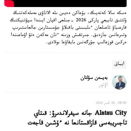
ەسكە سالا كەتەيىك، بۇعاكن دەيىن ىلە الاتاۋى مەملەكەتتىك
ۇلتتىق تابيعي پاركى 2026 -جىلعى اقپان ايىندا سپۋتنيكتىك
قارعىباۋ تاعىلعان ءىلبىستى باقىلاۋ جۇمىستارىن جالعاستىرىپ
وتىرعانىن جازدىق. جىرتقىش وزىنە ءتان مەكەن ەتۋ اۋماعىندا
ەركىن قوزعالىپ جۇرگەنىن بايقاۋعا بولادى.
ايماق
بەيسەن سۇلتان
اۆتور
08:00, 05 تامىز 2026
Alatau City جانە سيفرلاندىرۋ: قىتاي
تاجىريبەسى قازاقستانعا نە ءۇشىن قاجەت