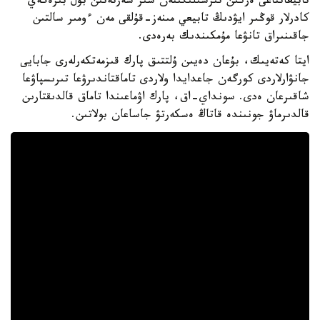
تابيعاتتاعى ەركىن تىرشىلىگىنەن سىر شەرتەتىن بۇل بىرەگەي
كادرلار قوڭىر ايۋدىڭ تابيعي مىنەز-قۇلقى مەن ءومىر سالتىن
جاقىنىراق تانۋعا مۇمكىندىك بەرەدى.
ايتا كەتەيىك، بۇعان دەيىن ۇلتتىق پارك قىزمەتكەرلەرى جابايى
جانۋارلاردى كورگەن جاعدايدا ولاردى تاماقتاندىرۋعا تىرىسپاۋعا
شاقىرعان ەدى. سونداي-اق، پارك اۋماعىندا تاماق قالدىقتارىن
قالدىرماۋ جونىندە قاتاڭ ەسكەرتۋ جاساعان بولاتىن.