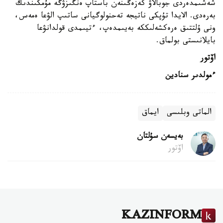
شەشىمدەردى جوبالاۋ كەزەڭىنەن باستاپ ەنگىزۋگە مۇمكىندىك
بەرەدى. الايدا تۇپكى ناتيجە تەحنولوگيانى ساتىپ الۋعا ەمەس،
ونى ۇلتتىق ەرەكشەلىككە بەيىمدەپ، ءتيىمدى قولدانۋعا
بايلانىستى بولماق.
اۆتور
ءمولدىر سنادين
الماتى وبلىسى
ايماق
بەيسەن سۇلتان
اۆتور
KAZINFORM