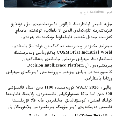
فوتو: Kazinform / ج ي
جۇيە تابيعي اپاتتاردىڭ تارالۋىن دا مودەلدەيدى. بۇل قۇتقارۋ
قىزمەتتەرىنە تاۋەكەلدى الدىن الا باعالاپ، توتەنشە جاعداي
كەزىندە جەدەل شەشىم قابىلداۋعا مۇمكىندىك بەرەدى.
سيفرلىق ەگىزدەر وندىرىستە دە كەڭىنەن قولدانىلا باستادى.
COSMOPlat Industrial World پلاتفورماسى وندىرىستىك
نىسانداردىڭ سيفرلىق مودەلىن جاساندى ينتەللەكتپەن
بىرىكتىرەدى. ال Decision Intelligence Platform
كاسىپورىنداعى بارلىق بيزنەس-پروتسەستى ءبىرىڭعاي سيفرلىق
ورتادا باسقارادى.
جالپى، WAIC 2026 كورمەسىندە 1100 دەن استام قاتىسۋشى
300 دەن اسا جاڭا تەحنولوگيانى تانىستىردى. ولاردىڭ قاتارىندا
كولىك اعىنىن، كوممۋنالدىق جەلىلەردى جانە قالا قۇرىلىسىنا
قاتىستى دەرەكتەردى ءبىر جۇيەگە بىرىكتىرەتىن پلاتفورمالار بار.