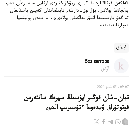
كەلگەن قوناقتاردىڭ ءبىرى ريۋكزاكتاردى ارنايى جاسىرعان دەپ
بولجاۋعا بولادى. بۇل وق-دارىلەر تابىلعاننان كەيىن باستالعان
تەرگەۋ بارىسىندا انىق بەلگىلى بولادى»، - دەدى پوليتسيا
دەپارتامەنتىندە.
ايماق
без автора
اۆتور
09:07, 05 تامىز 2026
تيان-شان قوڭىر ايۋىنىڭ سيرەك ساتتەرىن
فوتوتۇزاق ۆيدەوعا ءتۇسىرىپ الدى