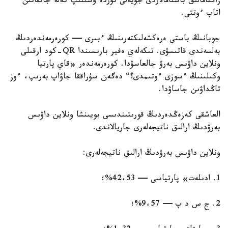
زاڭنامالىق باستامالاردى جۇيەلى تۇردە ۇسىنىپ كەلە جاتقانىن
اتاپ ءوتتى.
جوبانىڭ باستى ەرەكشەلىكتەرىنىڭ ءبىرى — كورەرمەندەردىڭ
بەلسەندى قاتىسۋى. تىكەلەي ەفير بارىسىندا QR-كود ارقىلى
ونلاين داۋىس بەرۋ جالعاسۋدا. كورەرمەندەر «قاي پارتيا
وكىلىنىڭ ءسوزى ءوتىمدى؟“ دەگەن سۇراققا جاۋاپ بەرىپ، ءوز
تاڭداۋىن جاساۋدا.
العاشقى كەزەڭدەردىڭ قورىتىندىسى بويىنشا ونلاين داۋىس
بەرۋدىڭ ارالىق ناتيجەلەرى جاريالاندى.
ونلاين داۋىس بەرۋدىڭ ارالىق ناتيجەلەرى:
1. ادىلەت» پارتياسى — 42،53%؛
2. ج س د پ — 9،57%؛