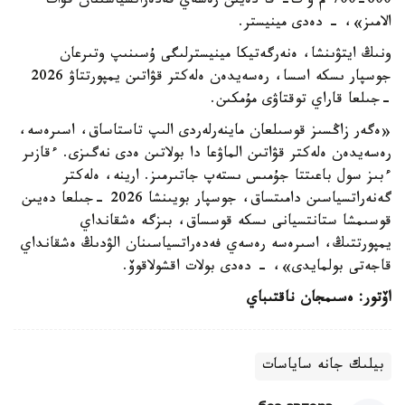
600-700 م ۆ ت- قا دەيىن رەسەي فەدەراتسياسىنان قۋات
الامىز»، - دەدى مينيستر.
ونىڭ ايتۋىنشا، ەنەرگەتيكا مينيسترلىگى ۇسىنىپ وتىرعان
جوسپار ىسكە اسسا، رەسەيدەن ەلەكتر قۋاتىن يمپورتتاۋ 2026
-جىلعا قاراي توقتاۋى مۇمكىن.
«ەگەر زاڭسىز قوسىلعان ماينەرلەردى الىپ تاستاساق، اسىرەسە،
رەسەيدەن ەلەكتر قۋاتىن الماۋعا دا بولاتىن ەدى نەگىزى. ءقازىر
ءبىز سول باعىتتا جۇمىس ىستەپ جاتىرمىز. ارينە، ەلەكتر
گەنەراتسياسىن دامىتساق، جوسپار بويىنشا 2026 -جىلعا دەيىن
قوسىمشا ستانتسيانى ىسكە قوسساق، بىزگە ەشقانداي
يمپورتتىڭ، اسىرەسە رەسەي فەدەراتسياسىنان الۋدىڭ ەشقانداي
قاجەتى بولمايدى»، - دەدى بولات اقشولاقوۆ.
اۆتور: ەسىمجان ناقتىباي
بيلىك جانە ساياسات