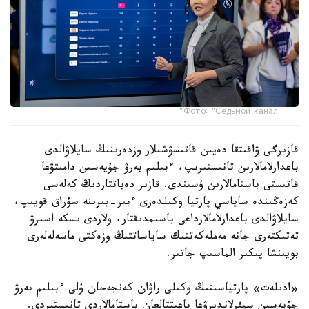
Фото: "Седьмой канал"
قازىرگى ۋاقىتقا دەيىن قاتىسۋشىلار وزدەرىنىڭ سايلاۋالدى
باعدارلامالارىن تانىستىرىپ، ءبىلىم بەرۋ جۇيەسىن دامىتۋعا
قاتىستى باستامالارىن ۇسىندى. قازىر دەباتتاردىڭ كەلەسى
كەزەڭىندە ساياسي پارتيا وكىلدەرى ءبىر-بىرىنە سۇراق قويىپ،
سايلاۋالدى باعدارلامالارداعى باسىمدىقتار، ولاردى ىسكە اسىرۋ
تەتىكتەرى جانە مەملەكەتتىك ساياساتتىڭ وزەكتى ماسەلەلەرى
بويىنشا پىكىر الماسىپ جاتىر.
«ادىلەت» پارتياسىنىڭ وكىلى راۋان كەنجەحان ۇلى ءبىلىم بەرۋ
جۇيەسىن سيفرلاندىرۋعا باعىتتالعان باستامالاردى تانىستىردى.