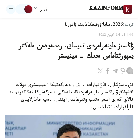
KAZINFORM
ق ز
ترەند:
2026-سايلاۋ
وقيعا
تاعايىنداۋ
اقوردا
14:40, 14 اقپان 2022
زاڭسىز ماينەرلەردى تىيساق. رەسەيدەن ەلەكتر
يمپورتتاماس ەدىك - مينيستر
نۇر-سۇلتان. قازاقپارات - ق ر ەنەرگەتيكا ءمينيسترى بولات
اقشولاقوۆ زاڭسىز ماينەرلەردىڭ ەلدەگى ەنەرگەتيكا تەڭگەرىمىنە
قالاي كەرى اسەر ەتىپ وتىرعانىن ايتتى، دەپ حابارلايدى
قازاقپارات ءتىلشىسى.