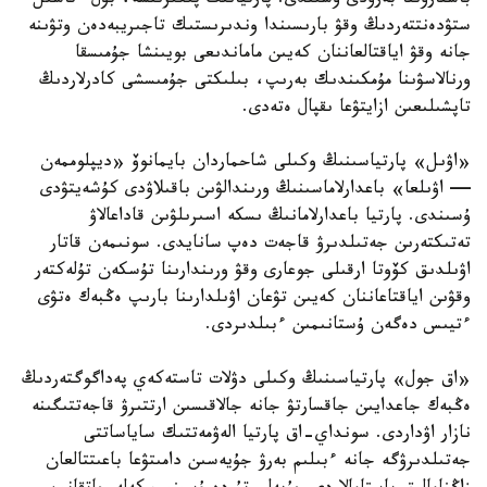
باسقارۋىنا بەرۋدى ۇسىندى. پارتيانىڭ پىكىرىنشە، بۇل ءتاسىل
ستۋدەنتتەردىڭ وقۋ بارىسىندا وندىرىستىك تاجىريبەدەن وتۋىنە
جانە وقۋ اياقتالعاننان كەيىن ماماندىعى بويىنشا جۇمىسقا
ورنالاسۋىنا مۇمكىندىك بەرىپ، بىلىكتى جۇمىسشى كادرلاردىڭ
تاپشىلىعىن ازايتۋعا ىقپال ەتەدى.
«اۋىل» پارتياسىنىڭ وكىلى شاحماردان بايمانوۆ «ديپلوممەن
— اۋىلعا» باعدارلاماسىنىڭ ورىندالۋىن باقىلاۋدى كۇشەيتۋدى
ۇسىندى. پارتيا باعدارلامانىڭ ىسكە اسىرىلۋىن قاداعالاۋ
تەتىكتەرىن جەتىلدىرۋ قاجەت دەپ سانايدى. سونىمەن قاتار
اۋىلدىق كۆوتا ارقىلى جوعارى وقۋ ورىندارىنا تۇسكەن تۇلەكتەر
وقۋىن اياقتاعاننان كەيىن تۋعان اۋىلدارىنا بارىپ ەڭبەك ەتۋى
ءتيىس دەگەن ۇستانىمىن ءبىلدىردى.
«اق جول» پارتياسىنىڭ وكىلى دۋلات تاستەكەي پەداگوگتەردىڭ
ەڭبەك جاعدايىن جاقسارتۋ جانە جالاقىسىن ارتتىرۋ قاجەتتىگىنە
نازار اۋداردى. سونداي-اق پارتيا الەۋمەتتىك ساياساتتى
جەتىلدىرۋگە جانە ءبىلىم بەرۋ جۇيەسىن دامىتۋعا باعىتتالعان