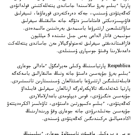
پارتيا ءبىلىم بەرۋ سالاسىندا جاساندى ينتەللەكتىنى قولدانۋدى
كەڭەيتۋدى ۇسىنىپ، جەكە دەرەكتەردى قورعاۋعا، تسيفرلىق
قاۋىپسىزدىكتى قامتاماسىز ەتۋگە جانە حالىقتىڭ سيفرلىق
ساۋاتتىلىعىن ارتتىرۋعا باسىمدىق بەرەتىنىن مالىمدەدى.
سونىمەن قاتار الداعى بەس جىل ىشىندە 5 ميلليون
قازاقستاندىقتى سيفرلىق تەحنولوگيالار مەن جاساندى ينتەللەكت
داعدىلارىنا وقىتۋ جوسپارى ۇسىنىلدى.
Respublica پارتياسىنىڭ وكىلى مەيرامگۇل ءمادالى جوعارى
ءبىلىم بەرۋ جۇيەسىن دامىتۋ جانە ونىڭ حالىقارالىق باسەكەگە
قابىلەتتىلىگىن ارتتىرۋعا باعىتتالعان ۇسىنىستارىن تانىستىردى.
پارتيا شەتەلدىك تالاپكەرلەرگە ارنالعان سيفرلىق قابىلداۋ
جۇيەسىن ەنگىزۋدى، قوس ديپلومدى باعدارلامالاردى
كەڭەيتۋدى، ءبىلىم ەكسپورتىن دامىتۋدى، تاۋەلسىز اككرەديتتەۋ
جۇيەسىن جەتىلدىرۋدى جانە جوعارى وقۋ ورىندارىنىڭ
اكادەميالىق ەركىندىگىن كەڭەيتۋدى ۇسىندى.
ج س د پ وكىلى ماقسۋت ناسيبۋلوۆ جوعارى ءبىلىمنىڭ