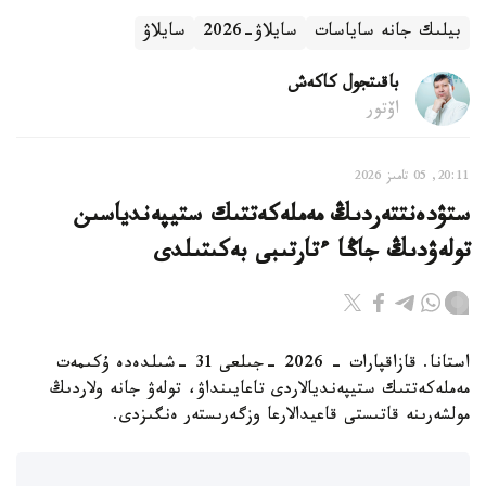
بيلىك جانە ساياسات
سايلاۋ-2026
سايلاۋ
باقىتجول كاكەش
اۆتور
20:11, 05 تامىز 2026
ستۋدەنتتەردىڭ مەملەكەتتىك ستيپەندياسىن
تولەۋدىڭ جاڭا ءتارتىبى بەكىتىلدى
استانا. قازاقپارات - 2026 -جىلعى 31 -شىلدەدە ۇكىمەت
مەملەكەتتىك ستيپەنديالاردى تاعايىنداۋ، تولەۋ جانە ولاردىڭ
مولشەرىنە قاتىستى قاعيدالارعا وزگەرىستەر ەنگىزدى.