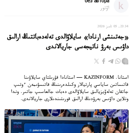
без автора
اۆتور
23:34, 05 تامىز 2026
«جەتىنشى ارنادا» سايلاۋالدى تەلەدەباتتىڭ ارالىق
داۋىس بەرۋ ناتيجەسى جاريالاندى
استانا. KAZINFORM — استانادا قۇرىلتاي سايلاۋىنا
قاتىساتىن ساياسي پارتيالار وكىلدەرىنىڭ قاتىسۋىمەن ءوتىپ
جاتقان تەلەۆيزيالىق سايلاۋالدى دەبات جالعاسىپ جاتىر. وندا
ونلاين داۋىس بەرۋدىڭ ارالىق قورىتىندىلارى جاريالاندى.