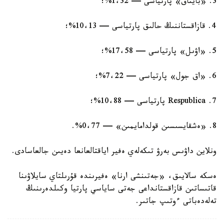
3. «بايتاق» پارتياسى — 1،32%؛
4. قازاقستاننىڭ حالىق پارتياسى — 10،13%؛
5. «اۋىل» پارتياسى — 17،58%؛
6. «اق جول» پارتياسى — 7،22%؛
7. Respublica پارتياسى — 10،88%؛
8. «ەشقايسىسىن قولدامايمىن» — 0،77%.
ونلاين داۋىس بەرۋ تىكەلەي ەفير اياقتالعانعا دەيىن جالعاسادى.
ەسكە سالايىق، «جەتىنشى ارنا» ەفيرىندە قۇرىلتاي سايلاۋىنا
قاتىساتىن قازاقستانداعى جەتى ساياسي پارتيا وكىلدەرىنىڭ
تەلەدەباتى ءوتىپ جاتىر.