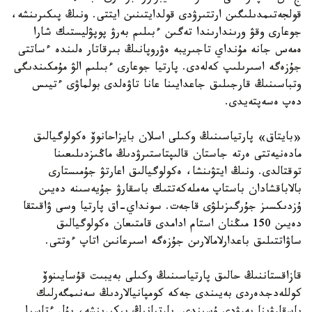
قولجەتىمدىلىگىن ارتتىرۋدى قولدايتىنىن ايتتى. ونىڭ پىكىرىنشە،
جوعارى وقۋ ورىندارىندا تەگىن ءبىلىم بەرۋ پوپۋليستىك شارا
ەمەس جانە مۇنداي تاجىريبە ەۋروپانىڭ بىرقاتار ەلىندە ءساتتى
جۇزەگە اسىرىلىپ كەلەدى. پارتيا جوعارى ءبىلىم الۋ مۇمكىندىگى
وتباسىنىڭ قارجىلىق جاعدايىنا عانا تاۋەلدى بولماۋى ءتيىس
دەپ ەسەپتەيدى.
«بايتاق» پارتياسىنىڭ وكىلى اسلان بايزاحانوۆ ەكولوگيالىق
مادەنيەتتى ەرتە جاستان قالىپتاستىرۋدىڭ ماڭىزدىلىعىنا
توقتالدى. ونىڭ ايتۋىنشا، ەكولوگيالىق اعارتۋ جۇمىستارى
بالاباقشادان باستاپ مەملەكەتتىك باسقارۋ جۇيەسىنە دەيىن
ۇزدىكسىز جۇرگىزىلۋى قاجەت. سونداي-اق پارتيا وسى ۋاقىتقا
دەيىن 150 مىڭنان استام ادامدى قامتىعان ەكولوگيالىق
ساۋاتتىلىق باعدارلامالارىن جۇزەگە اسىرعانىن اتاپ ءوتتى.
قازاقستاننىڭ حالىق پارتياسىنىڭ وكىلى بەيبىت قۇسايىنوۆ
كوللەدجدەردى بەيىندى جەكە كومپانيالاردىڭ سەنىمگەرلىك