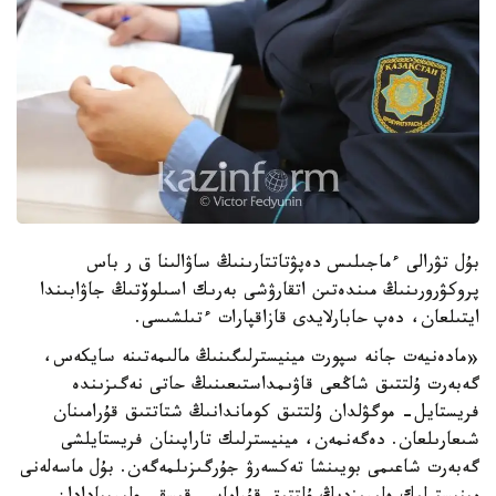
بۇل تۋرالى ءماجىلىس دەپۋتاتتارىنىڭ ساۋالىنا ق ر باس
پروكۋرورىنىڭ مىندەتىن اتقارۋشى بەرىك اسىلوۆتىڭ جاۋابىندا
ايتىلعان، دەپ حابارلايدى قازاقپارات ءتىلشىسى.
«مادەنيەت جانە سپورت مينيسترلىگىنىڭ مالىمەتىنە سايكەس،
گەبەرت ۇلتتىق شاڭعى قاۋىمداستىعىنىڭ حاتى نەگىزىندە
فريستايل- موگۋلدان ۇلتتىق كوماندانىڭ شتاتتىق قۇرامىنان
شىعارىلعان. دەگەنمەن، مينيسترلىك تاراپىنان فريستايلشى
گەبەرت شاعىمى بويىنشا تەكسەرۋ جۇرگىزىلمەگەن. بۇل ماسەلەنى