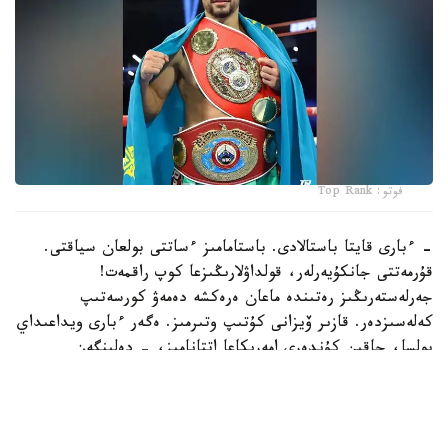
فوتو: Top Rank
- ءبارى قايتا باستالادى. باستامامىز ءساتتى بولعان سياقتى.
قۇرمەتتى جانكۇيەرلەر، قولداۋلارىڭىزعا كوپ راقمەت!
جەرلەستەرىڭىز رەتىندە ماعان ەرەكشە دەمەۋ كورسەتىپ
كەلەسىزدەر. قازىر ۆيزانى كۇتىپ وتىرمىز. ەگەر ءبارى ويداعىداي
بولسا، جاقىن كۇندەرى امەريكاعا اتتانامىز، - دەلىنگەن
حابارلامادا.
بۇعان دەيىن جانىبەك ءالىمحان ۇلى جاڭا سالماق دارەجەسىندە
WBO رەيتينگىندە جەكپە-جەكسىز-اق ەكىنشى ورىنعا