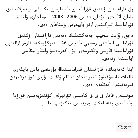
ول قازاقستان ۇلتتىق قۇراماسىن باسقارعان ەكىنشى نيدەرلاندتىق
مامان اتاندى. بۇعان دەيىن 2006-2008 -جىلدارى ۇلتتىق
قۇرامانىڭ تىزگىنىن ارنو پايپەرس ۇستاعان ەدى.
دجون ۆانت سحيپ جەتەكشىلىك ەتەتىن قازاقستان ۇلتتىق
قۇراماسى العاشقى رەسمي ماتچىن 26 -قىركۇيەكتە فارەر ارالدارى
قۇراماسىنا قارسى وتكىزەدى. بۇل كەزدەسۋ ۇلتتار ليگاسى
اياسىندا وتەدى.
ايتا كەتەيىك، قازاقستان قۇراماسىنىڭ بۇرىنعى باس باپكەرى
تالعات بايسۋفينوۆ ءبىر ايدان استام ۋاقىت بۇرىن ءوز ەركىمەن
قىزمەتىنەن كەتكەن ەدى.
سونىمەن قاتار ق ف ف كاسىبي تۋرنيرلەر كۇنتىزبەسىن قۇرۋدا
جاساندى ينتەللەكت جۇيەسىن ەنگىزىپ جاتىر.
سپورت