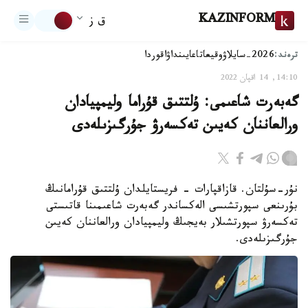
KAZINFORM
ق ز
ترەند:
2026-سايلاۋ
وقيعا
تاعايىنداۋ
اقوردا
14:10, 14 اقپان 2022
گەبەرت شاعىمى: ۇلتتىق قۇراما وليمپيادان
ورالعاننان كەيىن تەكسەرۋ جۇرگىزىلەدى
نۇر-سۇلتان. قازاقپارات - فريستايلدان ۇلتتىق قۇرامانىڭ
بۇرىنعى سپورتشىسى الەكساندر گەبەرت شاعىمىنا قاتىستى
تەكسەرۋ سپورتشىلار بەيجىڭ وليمپيادان ورالعاننان كەيىن
جۇرگىزىلەدى.