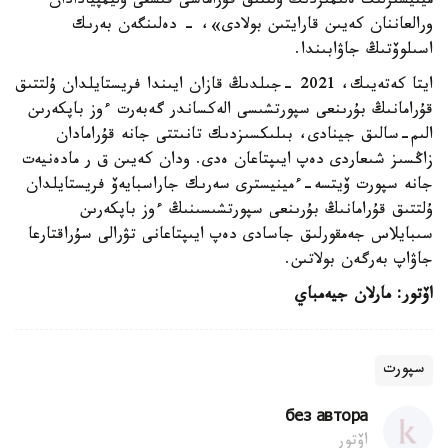
مينيسترلىك ەلىمىزدىڭ ۇلتتىق قۇراماسى قىسقى وليمپيادادان
ورالعاننان كەيىن قارايتىن بولادى»، - دەلىنگەن بەرىك
اسىلوۆتىڭ جاۋابىندا.
ايتا كەتەيىك، 2021 -جىلدىڭ قازان ايىندا فريستايلدان ۇلتتىق
قۇرامانىڭ بۇرىنعى سپورتشىسى الەكساندر گەبەرت ءوز باپكەرىن
الىم-سالىق جينادى، بىلىكسىزدىك تانىتتى جانە قۇرامادان
زاڭسىز شىعاردى دەپ ايىپتاعان ەدى. ودان كەيىن ق ر مادەنيەت
جانە سپورت ۆيتسە-ءمينيسترى سەرىك جاراسبايەۆ فريستايلدان
ۇلتتىق قۇرامانىڭ بۇرىنعى سپورتشىسىنىڭ ءوز باپكەرىن
سىبايلاس جەمقورلىق جاسادى دەپ ايىپتاعانى تۋرالى سۇراقتارعا
جاۋاپ بەرگەن بولاتىن.
اۆتور: مارلان جيەمباي
سپورت
без автора
اۆتور