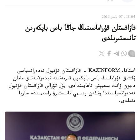
18:04, 07 تامىز 2026
قازاقستان قۇراماسىنىڭ جاڭا باس باپكەرىن
تانىستىرىلدى
استانا. KAZINFORM - قازاقستان فۋتبول فەدەراتسياسى
ۇلتتىق قۇرامانىڭ باس باپكەرى قىزمەتىنە نيدەرلاندتىق مامان
دجون ۆانت سحيپتى تاعايىندادى. بۇل تۋرالى قازاقستان فۋتبول
فەدەراتسياسىندا وتكەن رەسمي تانىستىرۋ راسىمىندە جاريا
ەتىلدى.