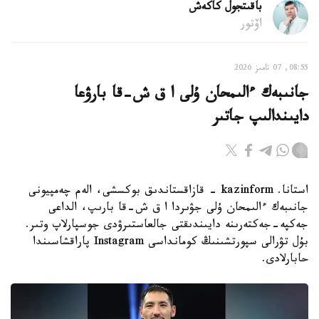
باقىتجول كاكەش
اۆتور
08:55, 07 تامىز 2026
جانىبەك ءالىمحان ۇلى ا ق ش-قا بارۋعا
دايىندالىپ جاتىر
استانا. kazinform - قازاقستاندىق بوكسشى، الەم چەمپيونى
جانىبەك ءالىمحان ۇلى جۋىردا ا ق ش-قا بارىپ، الداعى
جەكپە-جەكتەرىنە دايىندىقتى جالعاستىرۋدى جوسپارلاپ وتىر.
بۇل تۋرالى سپورتشىنىڭ كومانداسى Instagram پاراقشاسىندا
حابارلادى.