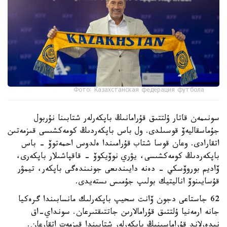
Фото: Казахстанская федерация футбола
سونىمەن قاتار ۇلتتىق قۇرامانىڭ باپكەرلەر شتابىنا نۇربول
جۇماسقاليەۆ قوسىلدى. ول باس باپكەردىڭ كومەكشىسى قىزمەتىن
اتقارادى. وعان قوسا شتاب قۇرامىندا ەلدوس احمەتوۆ - باس
باپكەردىڭ كومەكشىسى، يۋري نوۆيكوۆ - قاقپاشىلار باپكەرى،
ۆاديم بوروۆسكي - دەنە دايىندىعى جونىندەگى باپكەر، تيمۋر
قۇسايىنوۆ اناليتيك بولىپ جۇمىس ىستەيدى.
62 جاستاعى دجون ۆانت سحيپ باپكەرلىك مانسابىندا گرەكيا
جانە ارمەنيا ۇلتتىق قۇرامالارىن جاتتىقتىرعان. سونداي-اق
نيدەرلاند قۇراماسىنىڭ باپكەرلەر شتابىندا قىزمەت اتقارعان.