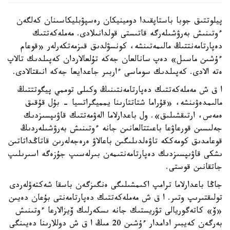
پيلوتتىق جوبا باستاپقىدا دومينيكان رەسپۋبليكاسىنان كەلگەن
ءوتىنىش بەرۋشىلەرگە قاتىستى قولدانىلادى. مەملەكەتتىك
دەپارتامەنتتىڭ مالىمەتىنشە، كونسۋلدىق قىزمەتكەرلەر «قوعام
ءۇشىن ماسىل» دەپ سانالعان جەكە تۇلعالاردان كەپىلدىك تالاپ
ەتە الادى. كەپىلدىك سوماسى ءاربىر جاعدايعا جەكە انىقتالادى.
ا ق ش مەملەكەتتىك دەپارتامەنتىنىڭ وكىلى توممي پيگوتتتىڭ
مالىمدەۋىنشە، «قۇراما شتاتتارىنا يمميگراتسيا - بۇل قۇقىق
ەمەس، ارتىقشىلىق». ول باعدارلاما الەۋمەتتىك قاۋىپسىزدىك
جەلىسىن قورعاۋعا باعىتتالعانىن جانە ءوتىنىش بەرۋشىلەردىڭ
قوعامدىق كومەككە تاۋەلدىلىگىن باعالاۋ ەرەجەلەرىن قاتاڭداتاتىن
ىشكى قاۋىپسىزدىك دەپارتامەنتىمەن بىرلەسىپ جۇزەگە اسىرىلىپ
جاتقانىن قوستى.
جاڭا باعدارلاما ترامپ اكىمشىلىگى ەنگىزگەن باسقا شەكتەۋلەردى
تولىقتىرىپ وتىر. ا ق ش مەملەكەتتىك دەپارتامەنتى بۇعان دەيىن
«ۆ» كاتەگوريالى تۋريستىك جانە ىسكەرلىك ۆيزالارعا ءوتىنىش
بەرگەن كەيبىر ادامدار ءۇشىن 20 مىڭ ا ق ش دوللارىنا دەيىنگى