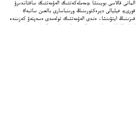
الماتى قالاسى بويىنشا «مەملەكەتتىك الەۋمەتتىك ساقتاندىرۋ
قورى» فيليالى ديرەكتورىنىڭ ورىنباسارى بالعىن ساتبەك
قىزىنىڭ ايتۋىنشا، ەندى الەۋمەتتىك تولەمدى ەسەپتەۋ كەزىندە
ايەلدىڭ ايلىق تابىسى ەڭ تومەنگى جالاقىنىڭ (ە ت ج) جەتى
ەسەلەنگەن مولشەرىنەن اسپايتىن كولەمدە عانا ەسەپكە الىنادى.
2026 -جىلى بۇل شەك 595 مىڭ تەڭگەنى قۇرايدى. ياعني،
ايەلدىڭ ناقتى جالاقىسى بۇدان جوعارى بولسا دا، تولەمدى
ەسەپتەۋ كەزىندە 595 مىڭ تەڭگەدەن اساتىن بولىگى
ەسكەرىلمەيدى.
بيىلعى جىلدىڭ العاشقى التى ايىندا جۇمىس ىستەيتىن ايەلدەرگە
جۇكتىلىك پەن بوسانۋعا بايلانىستى ورتا ەسەپپەن 1,4 ميلليون
تەڭگە تولەنگەن. وتكەن جىلدىڭ وسى كەزەڭىندە ورتاشا تولەم
1,6 ميلليون تەڭگە بولعان. وسىلايشا، كورسەتكىش 254,9 مىڭ
تەڭگەگە نەمەسە 15,5 پايىزعا ازايعان.
ماماننىڭ سوزىنشە، ءاربىر ايەلگە تولەنەتىن الەۋمەتتىك تولەم
جەكە ەسەپتەلەدى. ول سوڭعى 12 اي ىشىندە الەۋمەتتىك
اۋدارىمدار جۇرگىزىلگەن تابىس مولشەرىنە جانە جۇكتىلىك پەن