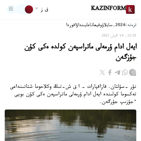
KAZINFORM
ق ز
ترەند:
2026-سايلاۋ
وقيعا
تاعايىنداۋ
اقوردا
12:10, 14 اقپان 2022
ايەل ادام ۇرمەلى ماتراسپەن كولدە ەكى كۇن
جۇزگەن
نۇر -سۇلتان. قازاقپارات – ا ق ش-تىڭ وكلاحوما شتاتىنداعى
تەكسوما كولىندە ايەل ادام ۇرمەلى ماتراسپەن ەكى كۇن بويى
ءجۇزىپ جۇرگەن.