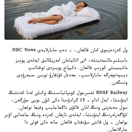
ول كەزدەيسوق امان قالعان، - دەپ حابارلايدى NBC News.
باسىلىم مالىمەتىنشە، اتى اتالماعان امەريكالىق ايەلدى پويىز
ماشينيستى كورىپ قالعان. ەكيپاج پويىزدى توقتاتىپ
ديسپەتچەرگە حابارلاسىپ، جەدەل قۇتقارۋ توبىن جىبەرۋدى
وتىنگەن.
BNSF Railway تەمىرجول كومپانياسىنىڭ وكىلى لەنا كەنتتىڭ
ايتۋىنشا، ايەل ادام - 15 گرادۋستا ەكى كۇن بويى جۇزگەن،
سول سەبەپتى ونىڭ امان قالۋى تاڭعاجايىپ وقيعا بولعان.
كۋاگەرلەردىڭ ايتۋىنشا، ايەلدى تاپقان كەزدە ونىڭ جاعدايى اۋىر
بولعان - ول قاتتى سۋىقتاپ قالعان جانە ەكى قولى دا
جارالانعان.