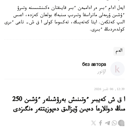
ايەل ادام ءبىر ەر اداممەن ءبىر قايىقتان ەكىنشىسىنە وتىرۋ
ءۇشىن ۇرمەلى ماتراسقا وتىرىپ مىنبەك بولعان كەزدە، اعىس
الىپ كەتكەن. ايتا كەتەيىك، تەكسوما كولى ا ق ش- تاعى ءىرى
كولدەردىڭ ءبىرى.
الەم
без автора
اۆتور
12:39, 06 تامىز 2026
ا ق ش كەيبىر ءوتىنىش بەرۋشىلەر ءۇشىن 250
مىڭ دوللارعا دەيىن ۆيزالىق دەپوزيتتەر ەنگىزدى