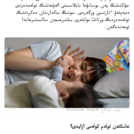
جۇكتىلىك پەن بوسانۋعا بايلانىستى الەۋمەتتىك تولەمدەردى
ەسەپتەۋ ءتارتىبى وزگەردى. سونىڭ سالدارىنان دەكرەتتىك
تولەمدەردىڭ ورتاشا مولشەرى بىلتىرعىمەن سالىستىرعاندا
تومەندەگەن.
فوتو: كوللاج: Kazinform/ Freepik
نەلىكتەن تولەم كولەمى ازايدى؟