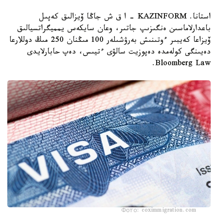
استانا. KAZINFORM – ا ق ش جاڭا ۆيزالىق كەپىل
باعدارلاماسىن ەنگىزىپ جاتىر، وعان سايكەس يمميگراتسيالىق
ۆيزاعا كەيبىر ءوتىنىش بەرۋشىلەر 100 مىڭنان 250 مىڭ دوللارعا
دەيىنگى كولەمدە دەپوزيت سالۋى ءتيىس، دەپ حابارلايدى
Bloomberg Law.
Фото: coximmigration.com