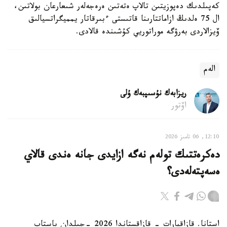
كەپىلدىك دەپوزيتىن تالاپ ەتەتىن ەرەجەلەر شىعارعان بولاتىن،
ال 75 ەلدىڭ ازاماتتارىنا قاتىستى ءبىرقاتار يمميگراتسيالىق
ۆيزالاردى بەرۋگە موراتوريي كۇشىندە قالادى.
الەم
ريزابەك نۇسىپبەك ۇلى
اۆتور
12:10, 06 تامىز 2026
دەكرەتتىك تولەم نەگە ازايدى جانە ەندى قالاي
ەسەپتەلەدى؟
استانا. قازاقپارات - قازاقستاندا 2026 -جىلدان باستاپ