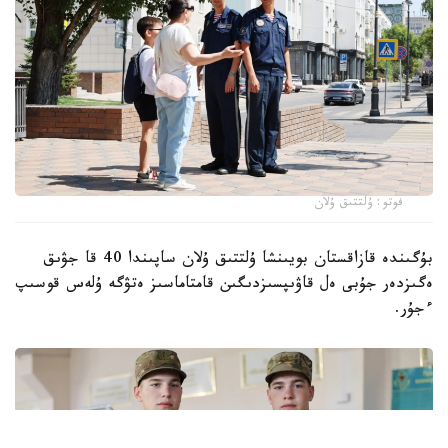
فوتو: ۇلتتىق ۇلان
بۇگىندە قازاقستان بويىنشا ۇلتتىق ۇلان ساپىندا 40 قا جۋىق
ەگىزدەر جۇبى ەل قاۋىپسىزدىگىن قامتاماسىز ەتۋگە ۇلەس قوسىپ
ءجۇر.