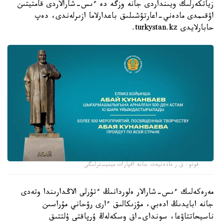
زياتكەرلىك ويىنداردى جانە وزگە دە ءىس-شارالاردى قامتيتىن
اۋقىمدى مادەني-اعارتۋشىلىق باعدارلاما ازىرلەندى، دەپ
حابارلايدى turkystan.kz.
فوتو: ق ر مادەنيەت جانە اقپارات مينيسترلىگى
مەرەكەلىك ءىس-شارالار ەلوردانىڭ ءتۇرلى الاڭدارىندا وتەدى
جانە ابايدىڭ ادەبي، مۋزىكالىق ءارى رۋحاني مۇراسىن
ناسيحاتتاۋعا، سونداي-اق وسكەلەڭ ۇرپاقتى ۇلتتىق