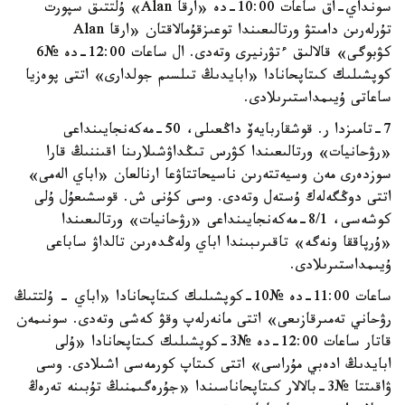
سونداي-اق ساعات 10:00-دە «ارقا Alan» ۇلتتىق سپورت
تۇرلەرىن دامىتۋ ورتالىعىندا توعىزقۇمالاقتان «ارقا Alan
كۋبوگى» قالالىق ءتۋرنيرى وتەدى. ال ساعات 12:00-دە №6
كوپشىلىك كىتاپحانادا «ابايدىڭ تىلسىم جولدارى» اتتى پوەزيا
ساعاتى ۇيىمداستىرىلادى.
7-تامىزدا ر. قوشقاربايەۆ داڭعىلى، 50-مەكەنجايىنداعى
«رۋحانيات» ورتالىعىندا كۋرس تىڭداۋشىلارىنا اقىننىڭ قارا
سوزدەرى مەن وسيەتتەرىن ناسيحاتتاۋعا ارنالعان «اباي الەمى»
اتتى دوڭگەلەك ۇستەل وتەدى. وسى كۇنى ش. قوسشىعۇل ۇلى
كوشەسى، 8/1-مەكەنجايىنداعى «رۋحانيات» ورتالىعىندا
«ۇرپاققا ونەگە» تاقىرىبىندا اباي ولەڭدەرىن تالداۋ ساباعى
ۇيىمداستىرىلادى.
ساعات 11:00-دە №10-كوپشىلىك كىتاپحانادا «اباي - ۇلتتىڭ
رۋحاني تەمىرقازىعى» اتتى مانەرلەپ وقۋ كەشى وتەدى. سونىمەن
قاتار ساعات 12:00-دە №3-كوپشىلىك كىتاپحانادا «ۇلى
ابايدىڭ ادەبي مۇراسى» اتتى كىتاپ كورمەسى اشىلادى. وسى
ۋاقىتتا №3-بالالار كىتاپحاناسىندا «جۇرەگىمنىڭ تۇبىنە تەرەڭ