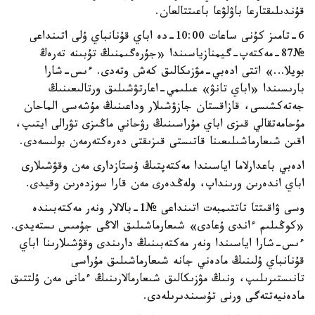
قۇندىلىقتارعا باۋلۋعا باعىتتالعان.
6-تامىز كۇنى ساعات 10:00-دە اباي قۇنانباي ۇلى اتىنداعى
№87-مەكتەپ-گيمنازياسىندا «جۇرەگىمنىڭ تۇبىنە تەرەڭ
بويلا…» اتتى ادەبي-مۋزىكالىق كەش وتەدى. ءىس-شارا
بارىسىندا «اباي تانۋ» عىلىمي-اعارتۋشىلىق ورتالىعىنىڭ
جەتەكشىسى، قازاقستان جازۋشىلار وداعىنىڭ مۇشەسى الماحان
مۇحامەتقالي قىزى اباي مۇراسىنىڭ رۋحاني ماڭىزى تۋرالى ايتىپ،
اقىن شىعارماشىلىعىنا قاتىستى قىزىقتى دەرەكتەرمەن بولىسەدى.
ادەبي باعدارلاما اياسىندا مەكتەپتىڭ ۇستازدارى مەن وقۋشىلارى
اباي اندەرىن ورىنداپ، ولەڭدەرى مەن قارا سوزدەرىن وقيدى.
وسى ۋاقىتتا تاتتىمبەت اتىنداعى №1-بالالار ونەر مەكتەبىندە
«كوڭىلىم ءاندى ۇعادى» شىعارماشىلىق الاڭى جۇمىس ىستەيدى.
ءىس-شارا اياسىندا ونەر مەكتەبىنىڭ دارىندى وقۋشىلارىنا اباي
قۇنانباي ۇلىنىڭ مادەني جانە شىعارماشىلىق مۇراسى
تانىستىرىلىپ، ونىڭ مۋزىكالىق شىعارمالارىنىڭ ءمانى مەن ۇلتتىق
مادەنيەتتەگى ورنى تۇسىندىرىلەدى.