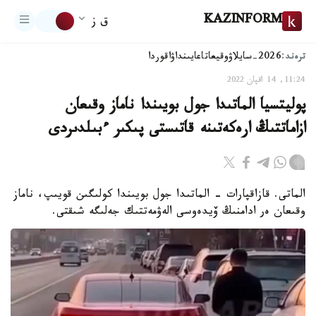
KAZINFORM
ق ز
ترەند:
2026-سايلاۋ
وقيعا
تاعايىنداۋ
اقوردا
11:24, 14 اقپان 2022
پوليتسيا الماتىدا جول بويىندا ناماز وقىعان
ازاماتتىڭ ارەكەتىنە قاتىستى پىكىر ءبىلدىردى
الماتى. قازاقپارات - الماتىدا جول بويىندا كولىگىن قويىپ، ناماز
وقىعان ەر ادامنىڭ ۆيدەوسى الەۋمەتتىك جەلىگە شىقتى.