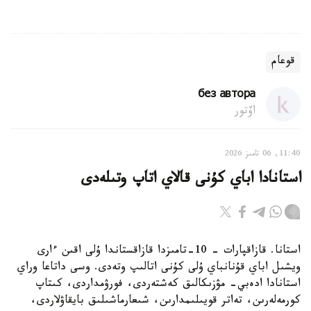
قوعام
без автора
اۆتور
11:40, 06 تامىز 2026
استانادا اباي كۇنى قالاي اتاپ وتىلەدى
استانا. قازاقپارات – 10-تامىزدا قازاقستاندا ۇلى اقىن ءارى
ويشىل اباي قۇنانباي ۇلى كۇنى اتالىپ وتەدى. وسى داتاعا وراي
استانادا ادەبي- مۋزىكالىق كەشتەردى، فورۋمداردى، كىتاپ
كورمەلەرىن، تەاتر قويىلىمدارىن، شىعارماشىلىق بايقاۋلاردى،