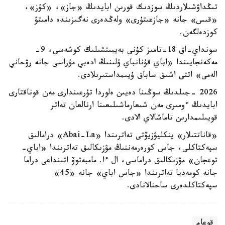
تىڭداۋشىلاردىڭ سوزدىك قورىن ابايدىڭ «جاز»، «كۇز»،
«قىس» جانە «جازعىتۇرى» ولەڭدەرى نەگىزىندە دامىتۋ
كوزدەلگەن.
سونداي-اق 18-تامىز كۇنى بەيبىتشىلىك كوشەسى، 9-
مەكەنجايىندا «اباي قۇنانباي ۇلىنىڭ ادەبي مۇراسى جانە رۋحاني
الەمى» اتتى اشىق ساباق ۇيىمداستىرىلادى.
2026 -جىلدىڭ سوڭىنا دەيىن ەلوردا تۇرعىندارى مەن قوناقتارى
ابايدىڭ ءومىرى مەن شىعارماشىلىعىنا ارنالعان تەاتر
قويىلىمدارىن تاماشالاي الادى.
«قاناتتىلار» ينكليۋزيۆتى تەاترىندا «Abai-La» درامالىق
سپەكتاكلى، جاس كورەرمەننىڭ مۋزىكالىق تەاترىندا «اباي-
توعجان» مۋزىكالىق دراماسى، ال ءا. مامبەتوۆ اتىنداعى دراما
جانە كومەديا تەاترىندا «جاس اباي» جانە «45»
سپەكتاكلدەرى ساحنالانادى.
قوعام