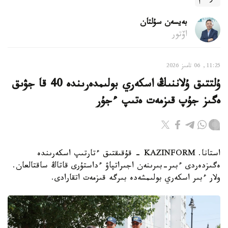
بەيسەن سۇلتان
اۆتور
11:25, 06 تامىز 2026
ۇلتتىق ۇلاننىڭ اسكەري بولىمدەرىندە 40 قا جۋىق
ەگىز جۇپ قىزمەت ەتىپ ءجۇر
استانا. KAZINFORM - قۇقىقتىق ءتارتىپ اسكەرىندە
ەگىزدەردى ءبىر-بىرىنەن اجىراتپاۋ ءداستۇرى قاتاڭ ساقتالعان.
ولار ءبىر اسكەري بولىمشەدە بىرگە قىزمەت اتقارادى.