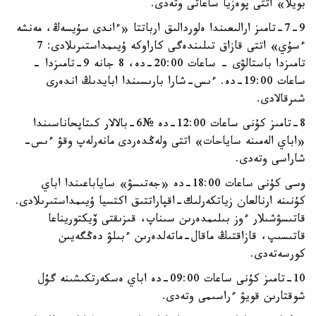
بويلا» اتتى پوەزيا ساعاتى وتەدى.
7-9-تامىز ارالىعىندا ەلوردالىق ارباتتا «ءاندى سۇيسەڭ، مەنشە
ءسۇي» اتتى قازاق تىلىندەگى كاراوكە ۇيىمداستىرىلادى: 7
تامىزدا باستالۋى - ساعات 20:00-دە، 8 جانە 9-تامىزدا -
ساعات 19:00-دە. ءىس-شارا بارىسىندا ابايدىڭ اندەرى
شىرقالادى.
8-تامىز كۇنى ساعات 12:00-دە №6-بالالار كىتاپحاناسىندا
«اباي الەمىنە ساياحات» اتتى ولەڭدەردى مانەرلەپ وقۋ ءىس-
شاراسى وتەدى.
وسى كۇنى ساعات 18:00-دە «جەتىسۋ» ساياباعىندا اباي
كۇنىنە ارنالعان زياتكەرلىك-اقپاراتتىق اكتسيا ۇيىمداستىرىلادى.
قاتىسۋشىلار ءوز بىلىمدەرىن سىناپ، قىزىقتى ۆيكتوريناعا
قاتىسىپ، قازاقتىڭ ماقال-ماتەلدەرىن ءبىلۋ دەڭگەيىن
كورسەتەدى.
10-تامىز كۇنى ساعات 09:00-دە اباي ەسكەرتكىشىنە گۇل
شوقتارىن قويۋ ءراسىمى وتەدى.