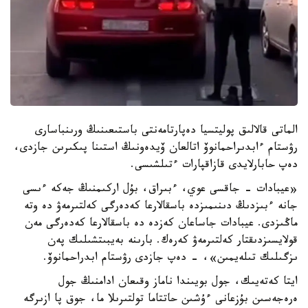
الماتى قالالىق پوليتسيا دەپارتامەنتى باستىعىنىڭ ورىنباسارى
رۋستام ءابدىراحمانوۆ اتالعان ۆيدەونىڭ استىنا پىكىرىن جازدى،
دەپ حابارلايدى قازاقپارات ءتىلشىسى.
«عيبادات - جاقسى عوي، ءبىراق، بۇل اركىمنىڭ جەكە ءىسى
جانە ءبىزدىڭ دىنىمىزدە باسقالارعا كەدەرگى كەلتىرمەۋ دە وتە
ماڭىزدى. عيبادات جاساعان كەزدە دە باسقالارعا كەدەرگى مەن
قولايسىزدىقتار كەلتىرمەۋ كەرەك. بارىنە بەيبىتشىلىك پەن
ىزگىلىك تىلەيمىن»، - دەپ جازدى رۋستام ابدراحمانوۆ.
ايتا كەتەيىك، جول بويىندا ناماز وقىعان ادامنىڭ جول
ەرەجەسىن بۇزعانى ءۇشىن حاتتاما تولتىرىلا ما، جوق پا ازىرگە