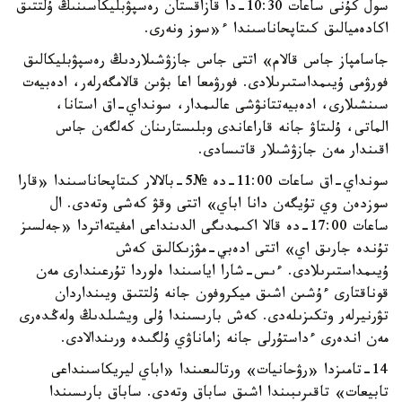
سول كۇنى ساعات 10:30-دا قازاقستان رەسپۋبليكاسىنىڭ ۇلتتىق
اكادەميالىق كىتاپحاناسىندا ء«سوز ونەرى.
جاسامپاز جاس قالام» اتتى جاس جازۋشىلاردىڭ رەسپۋبليكالىق
فورۋمى ۇيىمداستىرىلادى. فورۋمعا اعا بۋىن قالامگەرلەر، ادەبيەت
سىنشىلارى، ادەبيەتتانۋشى عالىمدار، سونداي-اق استانا،
الماتى، ۇلىتاۋ جانە قاراعاندى وبلىستارىنان كەلگەن جاس
اقىندار مەن جازۋشىلار قاتىسادى.
سونداي-اق ساعات 11:00-دە №5-بالالار كىتاپحاناسىندا «قارا
سوزدەن وي تۇيگەن دانا اباي» اتتى وقۋ كەشى وتەدى. ال
ساعات 17:00-دە قالا اكىمدىگى الدىنداعى امفيتەاتردا «جەلسىز
تۇندە جارىق اي» اتتى ادەبي-مۋزىكالىق كەش
ۇيىمداستىرىلادى. ءىس-شارا اياسىندا ەلوردا تۇرعىندارى مەن
قوناقتارى ءۇشىن اشىق ميكروفون جانە ۇلتتىق ويىنداردان
تۋرنيرلەر وتكىزىلەدى. كەش بارىسىندا ۇلى ويشىلدىڭ ولەڭدەرى
مەن اندەرى ءداستۇرلى جانە زاماناۋي ۇلگىدە ورىندالادى.
14-تامىزدا «رۋحانيات» ورتالىعىندا «اباي ليريكاسىنداعى
تابيعات» تاقىرىبىندا اشىق ساباق وتەدى. ساباق بارىسىندا