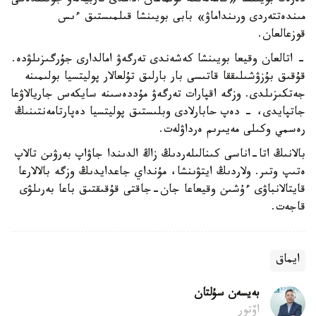
دەرەك بويىنشا «كامەلەتكە تولماعان ادامدى تاربيەلەۋ جونىندەگى
مىندەتتەردى ورىنداماۋ» بابى بويىنشا قىلمىستىق ءىس
قوزعالعان.
- اتالعان وقيعا بويىنشا كەشەندى تەرگەۋ امالدارى جۇرگىزىلۋدە.
قۇقىق بۇزۋشىلىققا قاتىسى بار بارلىق تۇلعالار پوليتسيا بولىمىنە
جەتكىزىلدى. وزگە اقپارات تەرگەۋ مۇددەسىنە سايكەس جاريالاۋعا
جاتپايدى، - دەپ حابارلادى وبلىستىق پوليتسيا دەپارتامەنتىنىڭ
رەسمي وكىلى مەيىرىم ەرداۋلەت.
بالانىڭ اتا-اناسى كىنالىلەردىڭ زاڭ الدىندا جاۋاپ بەرۋىن تالاپ
ەتىپ وتىر. ولاردىڭ ايتۋىنشا، مۇنداي جاعدايدىڭ وزگە بالالارعا
قايتالانباۋى ءۇشىن وقيعاعا جان-جاقتى قۇقىقتىق باعا بەرىلۋى
قاجەت.
ايماق
بەيسەن سۇلتان
اۆتور