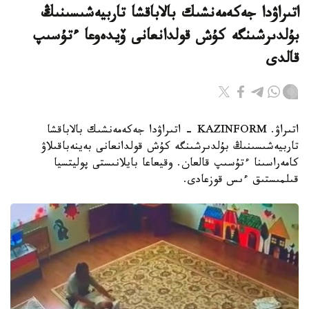
اتىراۋدا جەكەمەنشىك بالاباقشا تاربيەشىسىنىڭ
بۇلدىرشىنگە كۇش قولدانعانى ۆيدەوعا ءتۇسىپ
قالدى
اتىراۋ. KAZINFORM - اتىراۋدا جەكەمەنشىك بالاباقشا
تاربيەشىسىنىڭ بۇلدىرشىنگە كۇش قولدانعانى بەينەباقىلاۋ
كامەراسىنا ءتۇسىپ قالعان. وقيعاعا بايلانىستى پوليتسيا
قىلمىستىق ءىس قوزعادى.