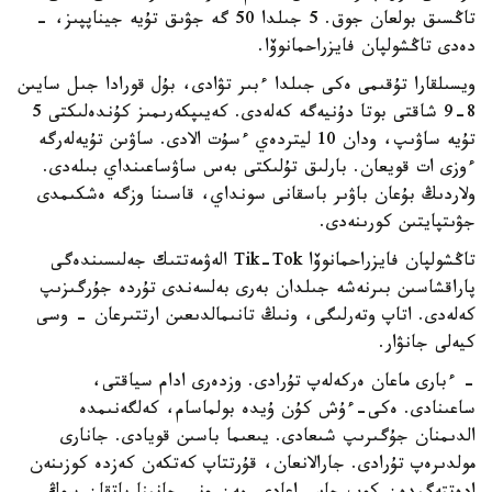
تاڭسىق بولعان جوق. 5 جىلدا 50 گە جۋىق تۇيە جيناپپىز، -
دەدى تاڭشولپان فايزراحمانوۆا.
ويسىلقارا تۇقىمى ەكى جىلدا ءبىر تۋادى، بۇل قورادا جىل سايىن
8-9 شاقتى بوتا دۇنيەگە كەلەدى. كەيىپكەرىمىز كۇندەلىكتى 5
تۇيە ساۋىپ، ودان 10 ليتردەي ءسۇت الادى. ساۋىن تۇيەلەرگە
ءوزى ات قويعان. بارلىق تۇلىكتى بەس ساۋساعىنداي بىلەدى.
ولاردىڭ بۇعان باۋىر باسقانى سونداي، قاسىنا وزگە ەشكىمدى
جۋىتپايتىن كورىنەدى.
تاڭشولپان فايزراحمانوۆا Tik-Tok الەۋمەتتىك جەلىسىندەگى
پاراقشاسىن بىرنەشە جىلدان بەرى بەلسەندى تۇردە جۇرگىزىپ
كەلەدى. اتاپ وتەرلىگى، ونىڭ تانىمالدىعىن ارتتىرعان - وسى
كيەلى جانۋار.
- ءبارى ماعان ەركەلەپ تۇرادى. وزدەرى ادام سياقتى،
ساعىنادى. ەكى-ءۇش كۇن ۇيدە بولماسام، كەلگەنىمدە
الدىمنان جۇگىرىپ شىعادى. يىعىما باسىن قويادى. جانارى
مولدىرەپ تۇرادى. جارالانعان، قۇرتتاپ كەتكەن كەزدە كوزىنەن