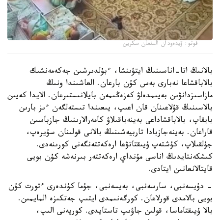
فوتو: ۆيدەودان الىنعان سكرين
بالانىڭ اتا-اناسىنىڭ ايتۋىنشا، ءبۇلدىرشىن جەكەمەنشىك
بالاباقشاعا نەبارى بەس كۇن بارعان. العاشىندا ونىڭ
مازاسىزدانۋىن بەيىمدەلۋ كەزەڭىمەن بايلانىستىرعان. الايدا كەيىن
بالاسىنىڭ قۇلاعىنان قان اعىپ، يىعىندا تىستەلگەن ءىز بارىن
بايقاپ، بالاباقشاداعى بەينەباقىلاۋ كامەرالارىنىڭ جازباسىن
قاراعان. بەينەجازبادا تاربيەشىنىڭ بالانى قولىنان سۇيرەپ،
جۇلقىلاپ، كۇشتەپ ۇيىقتاتۋعا ارەكەتتەنگەنى كورىنەدى.
كىشكەنتايدىڭ اناسى مۇنداي ارەكەتتەر بىرنەشە كۇن بويى
قايتالانعانىن ايتادى.
- دۇيسەنبى، سارسەنبى، بەيسەنبى، جۇما كۇندەرى ءتورت كۇن
بويى بالامدى قورلاعان. كورگەنىمدى ايتىپ جەتكىزە المايمىن.
بالا ۇيىقتاماسا، قولىن جاۋىپ تاستايدى. كورپەنى الىپ،