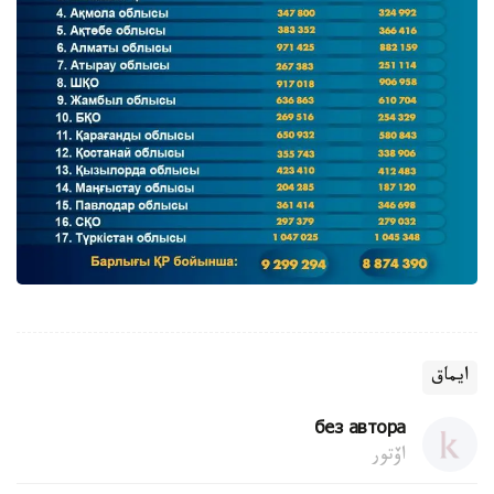
ايماق
без автора
اۆتور