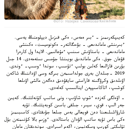
Фото: Назерке Саниязова/Kazinform
كەيىپكەرىمىز - ءبىر ەمەس، ەكى قىزىل ديپلومنىڭ يەسى.
ءبىرىنشى ماماندىعى - بۋحگالتەر- ەكونوميست، ەكىنشى
ماماندىعى - باستاۋىش سىنىپ ءمۇعالىمى. الايدا ول كارەرا
قۋعان جوق. ەكى ماماندىق بويىنشا جۇمىس ىستەمەدى. 14 جىل
بۇرىن قازالىعا كەلىن بولىپ ءتۇسىپ، سوندا ءوسىپ- ءوندى.
2019 -جىلدان بەرى جولداسىمەن بىرگە وسى اۋداننىڭ شاكەن
اۋىلدىق وكرۋگىنە قاراستى سايقۇدىق دەگەن مالشى اۋىلعا
كوشىپ، اتاكاسىپپەن اينالىسىپ كەلەدى.
- اۋەلگى كەزدە ءشوپ شاۋىپ، ونى ساتىپ كۇنەلتتىك. كەيىن
جەر الىپ، قوي، سيىر، جىلقى باسىن كوبەيتتىك. تۇيە
شارۋاشىلىعىنا دەن قويعالى بەس جىلعا جۋىقتادى. كاسىبىمىز
ەكى باس تۇيە ساتىپ الۋدان باستالدى. ءوزىم بالا كۇنىمنەن بۇل
تۇلىكتى كورىپ وسكەنمىن، اكەم اسىرادى. سوندىقتان ماعان