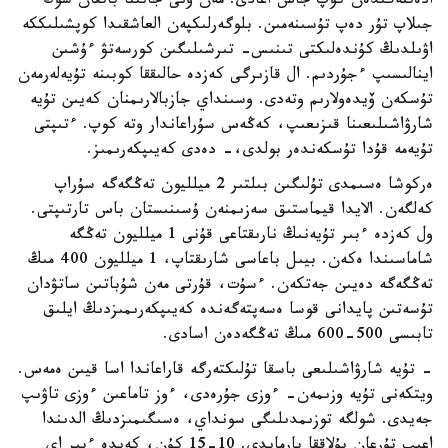
ادەتتەگىدەن كوپ جاس اعادى. مەن ونى جانىنا باتقان سوڭ
جىلاپ تۇر دەپ تۇسىنەمىن. بلوگەرلىكپەن العاشقىدا كوپشىلىككە
اۋىلدىڭ كۇندەلىكتى تىنىس- تىرشىلىگىن كورسەتۋ ءۇشىن
اينالىسىپ ءجۇردىم. ال قازىرگى كەزدە حالىققا كوبىنە تۇيەلەرمەن
تۇسكەن ۆيدەولارىم وتەدى. وسىنداي جازبالارىمنان كەيىن تۇيە
شارۋاشىلىعىنا قىزىعىپ، كەڭەس سۇراعاندار وتە كوپ. ءتىپتى
تۇيەمە قۇدا تۇسكەندەر بولدى،- دەدى كەيىپكەرىمىز.
ەركوشا ەسىمدى تۇلىگىن بىلتىر 2 ميلليون تەڭگەگە سۇراپ
كەلگەن. الايدا قيماستىق سەزىمنەن ۇسىنىستان باس تارتىپتى.
ول كەزدە ءبىر تۇيەنىڭ نارىقتاعى قۇنى 1 ميلليون تەڭگە
شاماسىندا ەكەن. بيىل باعاسى شارىقتاپ، 1 ميلليون 400 مىڭ
تەڭگەگە دەيىن جەتكەن. ءسۇت، قۇرتى مەن شۇباتىن ساتۋدان
تۇسەتىن پايدانى قوسا ەسەپتەگەندە كەيىپكەرىمىزدىڭ ايلىق
تابىسى 500-600 مىڭ تەڭگەدەن اسادى.
- تۇيە شارۋاشىلىعى باسقا تۇلىكتەرگە قاراعاندا اسا قيىن ەمەس.
ويتكەنى تۇيە وزىمەن- ءوزى جۇرەدى، ءوز تاماعىن ءوزى تاۋىپ
جەيدى. شولگە توزىمدىلىگى سونداي، ەسىگىمىزدىڭ الدىندا
اعىپ تۇرعان بۇلاققا بارمايدى. 10-15 كۇن، كەيدە ءبىر اي