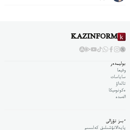
KAZINFORM
بوليمدەر
وقيعا
ساياسات
تالداۋ
ەكونوميكا
الەمدە
ءبىز تۋرالى
پايدالانۋشىلىق كەلىسىم