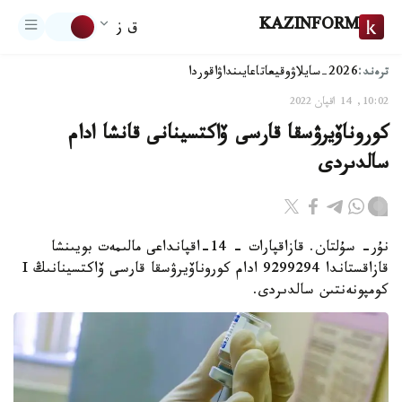
KAZINFORM
ق ز
ترەند:
2026-سايلاۋ
وقيعا
تاعايىنداۋ
اقوردا
10:02, 14 اقپان 2022
كوروناۆيرۋسقا قارسى ۆاكتسينانى قانشا ادام
سالدىردى
نۇر- سۇلتان. قازاقپارات – 14-اقپانداعى مالىمەت بويىنشا
قازاقستاندا 9299294 ادام كوروناۆيرۋسقا قارسى ۆاكتسينانىڭ I
كومپونەنتىن سالدىردى.