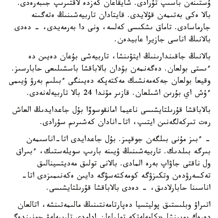
ۇستىنەن باسىپ تۇرادى. شايقاعان كەزدە لاقتىرىپ جىبەرەدى.
بالا ەكى بەتىمەن قۇلايدى. قايتادان تاربيەشىنىڭ ەتەگىنە
جارماسادى. تاماق ىشكىسى كەلسە، ونى دا بەرمەيدى، - دەدى
بالانىڭ اناسى جازيرا عابيدەن.
بالانىڭ جاقىندارىنىڭ ايتۋىنشا، تاربيەشى بۇعان دەيىن دە
ءىستى بولعان. دەگەنمەن بۇدان بالاباقشا باسشىلىعى حابارسىز.
وقيعا بولعان جەكەمەنشىك مەكتەپكە دەيىنگى ءبىلىم بەرۋ ۇيىمى
ءۇش اي بۇرىن اشىلعان. قازىر مۇندا 24 بالا تاربيەلەنەدى.
بالاباقشا قۇرىلتايشىسى ناعيما امانقوسوۆا بۇل جاعدايدىڭ العاش
رەت تىركەلگەنىن ايتىپ، اتا-انادان كەشىرىم سۇرادى.
- ءبىز مۇنى بىلگەن جوقپىز. بۇل جاعدايدى اتا-اناسىمەن
بىرگە بىلدىك. تاربيەشىنىڭ ۇيىنە بارىپ سويلەستىك، ءبىراق
ول ناقتى جاۋاپ بەرە المادى. بالانى تولىق مەديتسينالىق
تەكسەرۋدەن وتكىزۋگە كومەكتەسۋگە دايىن ەكەنىمىزدى اتا-
اناسىنا حابارلادىق، - دەدى بالاباقشا قۇرىلتايشىسى.
اتىراۋ وبلىستىق پوليتسيا دەپارتامەنتىنىڭ مالىمەتىنشە، اتالعان