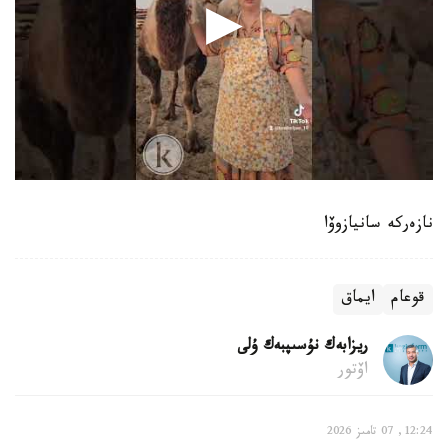
نازەركە سانيازوۆا
قوعام
ايماق
ريزابەك نۇسىپبەك ۇلى
اۆتور
12:24, 07 تامىز 2026