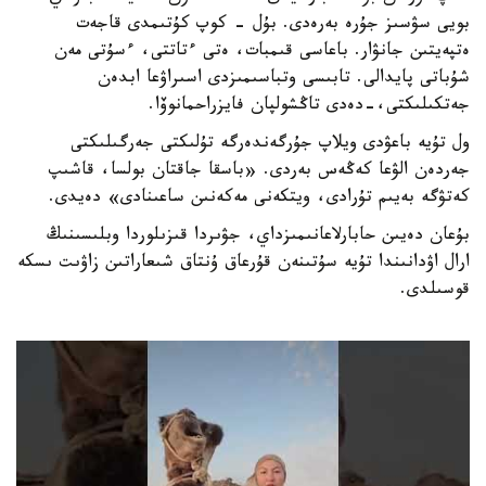
بويى سۋسىز جۇرە بەرەدى. بۇل - كوپ كۇتىمدى قاجەت
ەتپەيتىن جانۋار. باعاسى قىمبات، ەتى ءتاتتى، ءسۇتى مەن
شۇباتى پايدالى. تابىسى وتباسىمىزدى اسىراۋعا ابدەن
جەتكىلىكتى،-دەدى تاڭشولپان فايزراحمانوۆا.
ول تۇيە باعۋدى ويلاپ جۇرگەندەرگە تۇلىكتى جەرگىلىكتى
جەردەن الۋعا كەڭەس بەردى. «باسقا جاقتان بولسا، قاشىپ
كەتۋگە بەيىم تۇرادى، ويتكەنى مەكەنىن ساعىنادى» دەيدى.
بۇعان دەيىن حابارلاعانىمىزداي، جۋىردا قىزىلوردا وبلىسىنىڭ
ارال اۋدانىندا تۇيە سۇتىنەن قۇرعاق ۇنتاق شىعاراتىن زاۋىت ىسكە
قوسىلدى.