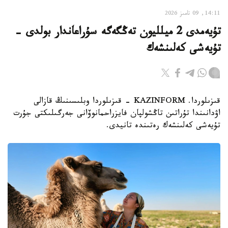
14:11, 09 تامىز 2026
تۇيەمدى 2 ميلليون تەڭگەگە سۇراعاندار بولدى -
تۇيەشى كەلىنشەك
قىزىلوردا. KAZINFORM - قىزىلوردا وبلىسىنىڭ قازالى
اۋدانىندا تۇراتىن تاڭشولپان فايزراحمانوۆانى جەرگىلىكتى جۇرت
تۇيەشى كەلىنشەك رەتىندە تانيدى.