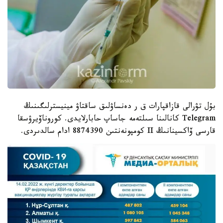
بۇل تۋرالى قازاقپارات ق ر دەنساۋلىق ساقتاۋ مينيسترلىگىنىڭ
Telegram كانالىنا سىلتەمە جاساپ حابارلايدى. كوروناۆيرۋسقا
قارسى ۆاكسينانىڭ II كومپونەنتىن 8874390 ادام سالدىردى.