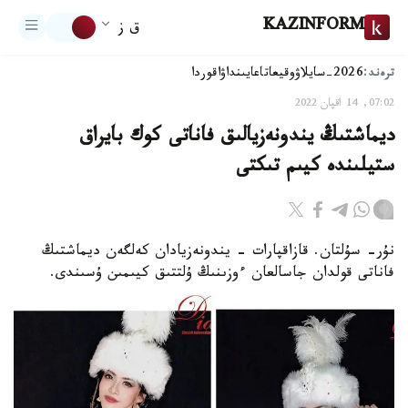
KAZINFORM
ق ز
ترەند:
2026-سايلاۋ
وقيعا
تاعايىنداۋ
اقوردا
07:02, 14 اقپان 2022
ديماشتىڭ يندونەزيالىق فاناتى كوك بايراق
ستيلىندە كيىم تىكتى
نۇر- سۇلتان. قازاقپارات - يندونەزيادان كەلگەن ديماشتىڭ
فاناتى قولدان جاسالعان ءوزىنىڭ ۇلتتىق كيىمىن ۇسىندى.