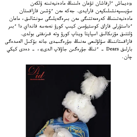
«ديماش ءارقاشان تۋعان ەلىنىڭ مادەنيەتىنە ۇلكەن
سۇيىسپەنشىلىكپەن قارايدى. جەكە مەن ءۇشىن قازاقستان
مادەنيەتىنىڭ كەرەمەتتىگى مەن بىرەگەيلىگى سونشالىق، ماعان
ءداستۇرلى قازاق كوستيۋمىن كيىپ كورۋ نەمەسە قانداي دا ءبىر
ۇلتتىق مۋزىكالىق اسپاپتا ويناپ كورۋ وتە قىزىقتى بولدى.
قازاقستاننىڭ سۇلۋلىعى مەنىڭ جۇرەگىمدى جانە بۇكىل الەمدەگى
بارلىق Dears - ءتىڭ جۇرەگىن جاۋلاپ الدى»، - دەدى كيكي
چان.