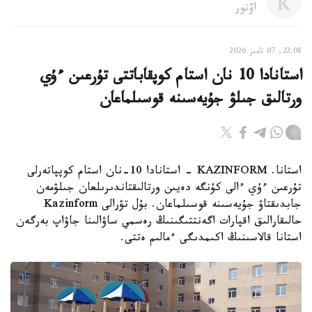
اۆتور
22:08, 07 تامىز 2026
استانادا 10 نان استام كوپقاباتتى تۇرعىن ءۇي
ورتالىق جىلۋ جۇيەسىنە قوسىلماعان
استانا. KAZINFORM - استانادا 10-نان استام كوپپاتەرلى
تۇرعىن ءۇي ءالى كۇنگە دەيىن ورتالىقتاندىرىلعان جىلۋمەن
جابدىقتاۋ جۇيەسىنە قوسىلماعان. بۇل تۋرالى Kazinform
حالىقارالىق اقپارات اگەنتتىگىنىڭ رەسمي ساۋالىنا جاۋاپ بەرگەن
استانا قالاسىنىڭ اكىمدىگى ءمالىم ەتتى.