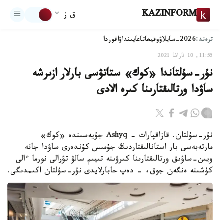
KAZINFORM
ق ز
ترەند:
2026-سايلاۋ
وقيعا
تاعايىنداۋ
اقوردا
11:55, 10 قاراشا 2021
نۇر-سۇلتاندا «كوك» ستاتۋسى بارلار ازىرشە
ساۋدا ورتالىقتارىنا كىرە الادى
نۇر-سۇلتان. قازاقپارات - Ashyq جۇيەسىندە «كوك»
مارتەبەسى بار استانالىقتاردىڭ جۇمىس كۇندەرى ساۋدا جانە
ويىن-ساۋىق ورتالىقتارىنا كىرۋىنە تىيىم سالۋ تۋرالى نورما ءالى
كۇشىنە ەنگەن جوق، - دەپ حابارلايدى نۇر-سۇلتان اكىمدىگى.