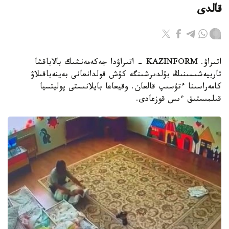
قالدى
اتىراۋ. KAZINFORM - اتىراۋدا جەكەمەنشىك بالاباقشا
تاربيەشىسىنىڭ بۇلدىرشىنگە كۇش قولدانعانى بەينەباقىلاۋ
كامەراسىنا ءتۇسىپ قالعان. وقيعاعا بايلانىستى پوليتسيا
قىلمىستىق ءىس قوزعادى.