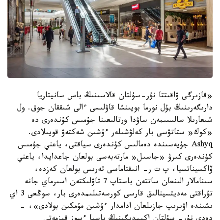
«قازىرگى ۋاقىتتا نۇر-سۇلتان قالاسىنىڭ باس سانيتاريا
دارىگەرىنىڭ بۇل نورما بويىنشا قاۋلىسى ءالى شىققان جوق. ول
شىعارىلا سالىسىمەن ساۋدا ورتالىعىنا جۇمىس كۇندەرى دە
«كوك« ستاتۋسى بار كەلۋشىلەر ءۇشىن شەكتەۋ قويىلادى.
Ashyq جۇيەسىندە دەمالىس كۇندەرى سياقتى، ياعني جۇمىس
كۇندەرى كىرۋ «جاسىل« مارتەبەسى بولعان جاعدايدا، ياعني
ۆاكسيناتسيا، پ ت ر- انىقتاماسى تەرىس بولعان كەزدە،
سىنامالار الىنعان ساتتەن باستاپ 7 تاۋلىكتەن اسىرماي جانە
تۇراقتى مەديتسينالىق قارسى كورسەتىلىمدەرى بار، سوڭعى 3 اي
ىشىندە اۋىرىپ جازىلعان ادامدار ءۇشىن مۇمكىن بولادى»، -
دەدى نۇر- سۇلتان اكىمدىگىنىڭ باسپا ءسوز قىزمەتى