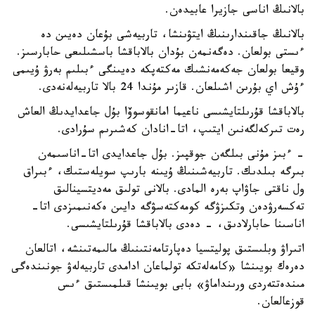
بالانىڭ اناسى جازيرا عابيدەن.
بالانىڭ جاقىندارىنىڭ ايتۋىنشا، تاربيەشى بۇعان دەيىن دە
ءىستى بولعان. دەگەنمەن بۇدان بالاباقشا باسشىلىعى حابارسىز.
وقيعا بولعان جەكەمەنشىك مەكتەپكە دەيىنگى ءبىلىم بەرۋ ۇيىمى
ءۇش اي بۇرىن اشىلعان. قازىر مۇندا 24 بالا تاربيەلەنەدى.
بالاباقشا قۇرىلتايشىسى ناعيما امانقوسوۆا بۇل جاعدايدىڭ العاش
رەت تىركەلگەنىن ايتىپ، اتا-انادان كەشىرىم سۇرادى.
- ءبىز مۇنى بىلگەن جوقپىز. بۇل جاعدايدى اتا-اناسىمەن
بىرگە بىلدىك. تاربيەشىنىڭ ۇيىنە بارىپ سويلەستىك، ءبىراق
ول ناقتى جاۋاپ بەرە المادى. بالانى تولىق مەديتسينالىق
تەكسەرۋدەن وتكىزۋگە كومەكتەسۋگە دايىن ەكەنىمىزدى اتا-
اناسىنا حابارلادىق، - دەدى بالاباقشا قۇرىلتايشىسى.
اتىراۋ وبلىستىق پوليتسيا دەپارتامەنتىنىڭ مالىمەتىنشە، اتالعان
دەرەك بويىنشا «كامەلەتكە تولماعان ادامدى تاربيەلەۋ جونىندەگى
مىندەتتەردى ورىنداماۋ» بابى بويىنشا قىلمىستىق ءىس
قوزعالعان.