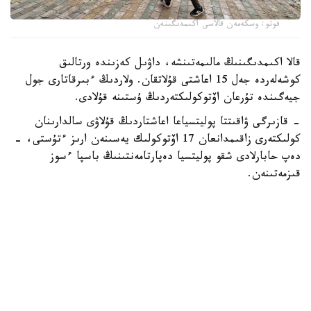
فوتو: وسكەمەن قالاسى اكىمدىگىنەن
قالا اكىمدىگىنىڭ مالىمەتىنشە، داۋىل كەزىندە ورتالىق
كوشەلەردە جەل 15 اعاشتى قۇلاتقان. ولاردىڭ ءبىرقاتارى جول
جيەگىندە تۇرعان اۆتوكولىكتەردىڭ ۇستىنە قۇلادى.
- قازىرگى ۋاقىتتا پوليتسياعا اعاشتاردىڭ قۇلاۋى سالدارىنان
كولىكتەرى زاقىمدانعان 17 اۆتوكولىك يەسىنەن ارىز ءتۇستى، -
دەپ حابارلادى شقو پوليتسيا دەپارتامەنتىنىڭ باسپا ءسوز
قىزمەتىنەن.
پوليتسياعا ءالى بارلىق زارداپ شەككەن كولىك يەلەرى جۇگىنىپ
ۇلگەرمەگەن بولۋى دا مۇمكىن.