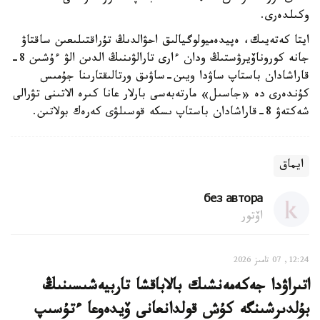
وكىلدەرى.
ايتا كەتەيىك، ەپيدەميولوگيالىق احۋالدىڭ تۇراقتىلىعىن ساقتاۋ
جانە كوروناۆيرۋستىڭ ودان ءارى تارالۋىنىڭ الدىن الۋ ءۇشىن 8-
قاراشادان باستاپ ساۋدا ويىن-ساۋىق ورتالىقتارىنا جۇمىس
كۇندەرى دە «جاسىل» مارتەبەسى بارلار عانا كىرە الاتىنى تۋرالى
شەكتەۋ 8-قاراشادان باستاپ ىسكە قوسىلۋى كەرەك بولاتىن.
ايماق
без автора
اۆتور
12:24, 07 تامىز 2026
اتىراۋدا جەكەمەنشىك بالاباقشا تاربيەشىسىنىڭ
بۇلدىرشىنگە كۇش قولدانعانى ۆيدەوعا ءتۇسىپ