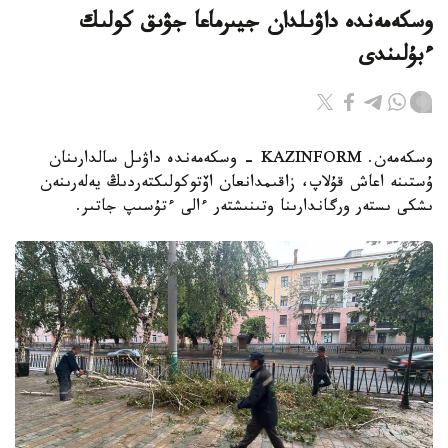
وسكەمەندە داۋىلدان جيىرماعا جۋىق كولىك
ءبۇلىندى
وسكەمەن. KAZINFORM - وسكەمەندە داۋىل سالدارىنان
ۇستىنە اعاش قۇلاپ، زاقىمدانعان اۆتوكولىكتەردىڭ يەلەرىنەن
ىشكى ىستەر ورگاندارىنا وتىنىشتەر ءالى ءتۇسىپ جاتىر.