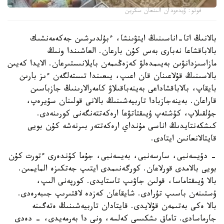
فوتو: ۆيدەودان الىنعان سكرين
بالانىڭ اتا-اناسىنىڭ ايتۋىنشا، ءبۇلدىرشىن جەكەمەنشىك
بالاباقشاعا نەبارى بەس كۇن بارعان. العاشىندا ونىڭ
مازاسىزدانۋىن بەيىمدەلۋ كەزەڭىمەن بايلانىستىرعان. الايدا كەيىن
بالاسىنىڭ قۇلاعىنان قان اعىپ، يىعىندا تىستەلگەن ءىز بارىن
بايقاپ، بالاباقشاداعى بەينەباقىلاۋ كامەرالارىنىڭ جازباسىن
قاراعان. بەينەجازبادا تاربيەشىنىڭ بالانى قولىنان سۇيرەپ،
جۇلقىلاپ، كۇشتەپ ۇيىقتاتۋعا ارەكەتتەنگەنى كورىنەدى.
كىشكەنتايدىڭ اناسى مۇنداي ارەكەتتەر بىرنەشە كۇن بويى
قايتالانعانىن ايتادى.
- دۇيسەنبى، سارسەنبى، بەيسەنبى، جۇما كۇندەرى ءتورت كۇن
بويى بالامدى قورلاعان. كورگەنىمدى ايتىپ جەتكىزە المايمىن.
بالا ۇيىقتاماسا، قولىن جاۋىپ تاستايدى. كورپەنى الىپ،
ۇستىنەن باسىپ تۇرادى. شايقاعان كەزدە لاقتىرىپ جىبەرەدى.
بالا ەكى بەتىمەن قۇلايدى. قايتادان تاربيەشىنىڭ ەتەگىنە
جارماسادى. تاماق ىشكىسى كەلسە، ونى دا بەرمەيدى، - دەدى