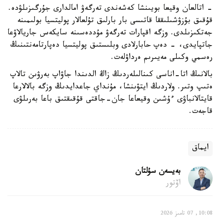
- اتالعان وقيعا بويىنشا كەشەندى تەرگەۋ امالدارى جۇرگىزىلۋدە.
قۇقىق بۇزۋشىلىققا قاتىسى بار بارلىق تۇلعالار پوليتسيا بولىمىنە
جەتكىزىلدى. وزگە اقپارات تەرگەۋ مۇددەسىنە سايكەس جاريالاۋعا
جاتپايدى، - دەپ حابارلادى وبلىستىق پوليتسيا دەپارتامەنتىنىڭ
رەسمي وكىلى مەيىرىم ەرداۋلەت.
بالانىڭ اتا-اناسى كىنالىلەردىڭ زاڭ الدىندا جاۋاپ بەرۋىن تالاپ
ەتىپ وتىر. ولاردىڭ ايتۋىنشا، مۇنداي جاعدايدىڭ وزگە بالالارعا
قايتالانباۋى ءۇشىن وقيعاعا جان-جاقتى قۇقىقتىق باعا بەرىلۋى
قاجەت.
ايماق
بەيسەن سۇلتان
اۆتور
10:08, 07 تامىز 2026