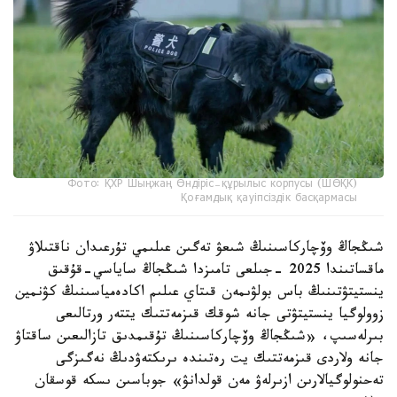
Фото: ҚХР Шыңжаң Өндіріс-құрылыс корпусы (ШӨҚК)
Қоғамдық қауіпсіздік басқармасы
شىڭجاڭ وۆچاركاسىنىڭ شىعۋ تەگىن عىلىمي تۇرعىدان ناقتىلاۋ
ماقساتىندا 2025 -جىلعى تامىزدا شىڭجاڭ ساياسي-قۇقىق
ينستيتۋتىنىڭ باس بولۋىمەن قىتاي عىلىم اكادەمياسىنىڭ كۋنمين
زوولوگيا ينستيتۋتى جانە شوقك قىزمەتتىك يتتەر ورتالىعى
بىرلەسىپ، «شىڭجاڭ وۆچاركاسىنىڭ تۇقىمدىق تازالىعىن ساقتاۋ
جانە ولاردى قىزمەتتىك يت رەتىندە ىرىكتەۋدىڭ نەگىزگى
تەحنولوگيالارىن ازىرلەۋ مەن قولدانۋ» جوباسىن ىسكە قوسقان