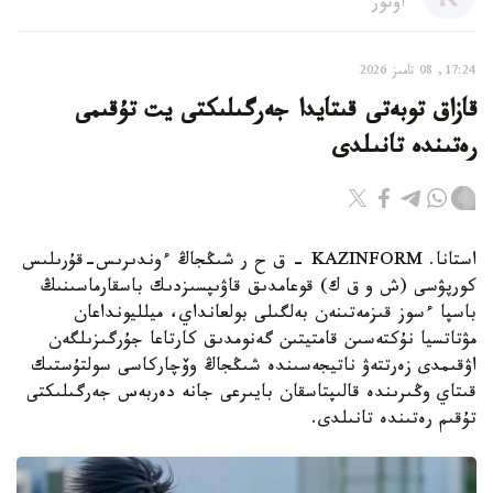
اۆتور
17:24, 08 تامىز 2026
قازاق توبەتى قىتايدا جەرگىلىكتى يت تۇقىمى
رەتىندە تانىلدى
استانا. KAZINFORM – ق ح ر شىڭجاڭ ءوندىرىس-قۇرىلىس
كورپۋسى (ش و ق ك) قوعامدىق قاۋىپسىزدىك باسقارماسىنىڭ
باسپا ءسوز قىزمەتىنەن بەلگىلى بولعانداي، ميلليونداعان
مۋتاتسيا نۇكتەسىن قامتيتىن گەنومدىق كارتاعا جۇرگىزىلگەن
اۋقىمدى زەرتتەۋ ناتيجەسىندە شىڭجاڭ وۆچاركاسى سولتۇستىك
قىتاي وڭىرىندە قالىپتاسقان بايىرعى جانە دەربەس جەرگىلىكتى
تۇقىم رەتىندە تانىلدى.