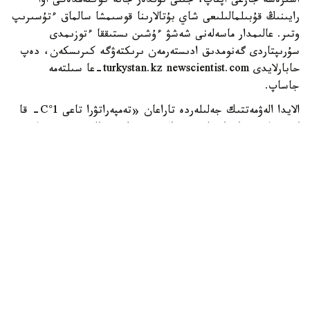
اسىرەسە جازعى اپتاپ، جىلى تۇندەر جانە كوكتەمدەگى اۋا
رايىنىڭ قۇبىلمالىلىعى شاي بۇتالارىنا قوسىمشا سالماق ءتۇسىرىپ
وتىر. عالىمدار ماسەلەنى شەشۋ ءۇشىن ىستىققا ءتوزىمدى
سۇرىپتاردى گەنومدىق ادىستەرمەن ىرىكتەۋگە كىرىسكەن، دەپ
حابارلايدى turkystan.kz newscientist.com-عا سىلتەمە
جاساپ.
الايدا الەۋمەتتىك جەلىلەردە تاراعان «تەمپەراتۋرا تاعى 1°C- قا
كوتەرىلسە، ماتچا مۇلدە جوعالادى» دەگەن مالىمدەمەنى عىلىمي
تۇرعىدان دالەلدەنگەن بولجام دەۋگە بولمايدى. قازىرگى
زەرتتەۋلەر كليماتتىڭ جىلىنۋى ءونىم كولەمىن ازايتىپ، جوعارى
ساپالى ماتچانىڭ ءدامىن وزگەرتۋى مۇمكىن ەكەنىن كورسەتەدى.
ءبىراق ناقتى ءبىر گرادۋسقا بايلانعان جويىلۋ شەگى انىقتالعان
جوق.
ماتچا كادىمگى كەپتىرىلگەن شاي جاپىراعىنان ەمەس، تەنچا
دەپ اتالاتىن ارنايى شيكىزاتتان دايىندالادى. ەگىن جيناۋعا
بىرنەشە اپتا قالعاندا شاي بۇتالارى كۇن ساۋلەسىنەن
كولەڭكەلەنەدى. بۇل جاپىراقتاعى حلوروفيلل مەن بوس
امينقىشقىلدارىنىڭ، سونىڭ ىشىندە تەانيننىڭ كوبىرەك جينالۋىنا