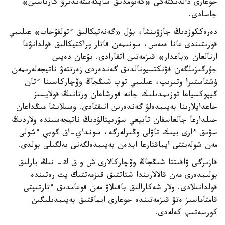
جوعارى دالدىكتەگى «گەنومدىق سايكەستەندىرۋ كارتاسىن»
جاسادى.
دەرەككوزدىڭ جازۋىنشا، بۇل «گەنەتيكالىق ءتولقۇجات» عىلىمي
قورىتىندى عانا ەمەس، سونىمەن قاتار پراكتيكالىق قولدانۋعا
ارنالعان «باعدار» قىزمەتىن اتقارادى. بۇعان دەيىن
جۇرگىزىلگەن فۋنكتسيونالدىق گەندەردى زەرتتەۋ ناتيجەلەرىمەن
ۇشتاستىرا وتىرىپ، عىلىمي توپ شىڭجاڭ وۆچاركاسىنا ءتان
گيپوكسياعا توزىمدىلىك جانە قورشاعان ورتانىڭ قولايسىز
جاعدايلارىنا بەيىمدەلۋ گەندەرىن انىقتادى. وسىلايشا مىڭداعان
جىلدارعا جالعاسقان تابيعي سۇرىپتالۋدىڭ ناتيجەسىندە ولاردىڭ
سۋىق ءارى بيىك تاۋلى وڭىرلەرگە، سونداي-اق گوبي ءشولى
مەن شولەيتتى ايماقتارعا ابدەن بەيىمدەلگەنى بەلگىلى بولدى.
قازىرگى ۋاقىتتا شىڭجاڭ وۆچاركالارى ش و ق ك- نىڭ بارلىق
بولىمدەرى مەن قالالارىندا شتاتتىق قىزمەتتىك يت رەتىندە
قولدانىلادى. ولار شەكارالىق باقىلاۋ مەن قوعامدىق ءتارتىپتى
قامتاماسىز ەتۋ قىزمەتىندە جوعارى ايماقتىق بەيىمدىلىگىن
كورسەتىپ كەلەدى.