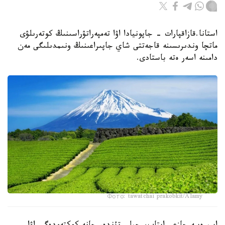
استانا.قازاقپارات - جاپونيادا اۋا تەمپەراتۋراسىنىڭ كوتەرىلۋى
ماتچا وندىرىسىنە قاجەتتى شاي جاپىراعىنىڭ ونىمدىلىگى مەن
دامىنە اسەر ەتە باستادى.
Фото: tawatchai prakobkit/Alamy