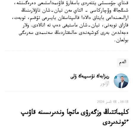
قىتاي جۇمىسشى يتتەردى باسقارۋ قاۋىمداستىعى دەرەگىنشە،
شىڭجاڭ وۆچاركاسى - التاي مەن تيان-شان تاۋلارىنىڭ
ارالىعىنداعى بايتاق دالادا قالىپتاسقان بايىرعى تۇقىم، توبەت،
قازاق توبەتى، تيان-شان ماستيفى دەپ تە اتالادى. ولار
ەجەلدەن بەرى كوشپەندى حالىقتاردىڭ سەنىمدى سەرىگى
بولعان.
الەم
ريزابەك نۇسىپبەك ۇلى
اۆتور
16:18, 08 تامىز 2026
كليماتتىڭ وزگەرۋى ماتچا وندىرىسىنە قاۋىپ
ءتوندىردى