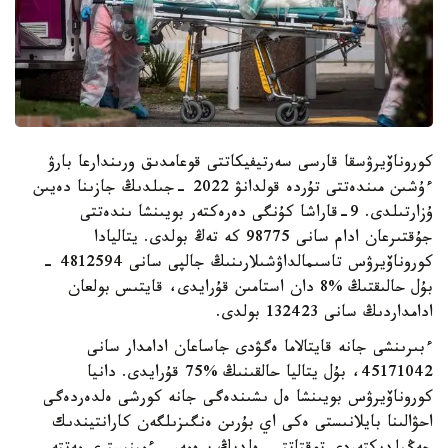
كوروناۆيرۋسقا قارسى سەرتيفيكاتتى قوعامدىق ورىندارعا بارۋ
ءۇشىن مىندەتتى تۇردە قولدانۋ 2022 -جىلدىڭ جازىنا دەيىن
ۇزارتىلدى. 9-قاراشا كۇنگى دەرەكتەر بويىنشا ىندەتتى
جۇقتىرعان ادام سانى 98775 كە تەڭ بولدى. يتاليادا
كوروناۆيرۋس تاسىمالداۋشىلارىنىڭ جالپى سانى 4812594 -
بۇل حالىقتىڭ %8 دان استامىن قۇرايدى، قايتىس بولعان
ادامداردىڭ سانى 132423 بولدى.
ءبىرىنشى جانە قايتالاما ەگۋدى جاساعان ادامدار سانى
45171042، بۇل يتاليا حالقىنىڭ %75 قۇرايدى. دانيا
كوروناۆيرۋس بويىنشا ەل ىشىندەگى جانە كورشى ەلدەردەگى
احۋالىنا بايلانىستى ەكى اي بۇرىن ەنگىزىلگەن كارانتيندىك