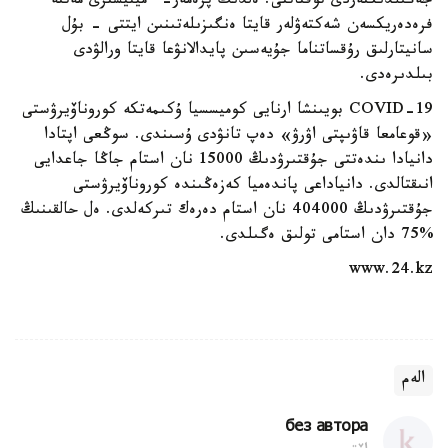
جەڭىلدىكتەردى توقتاتتى. ەلدىڭ پرەمەر- ءمينيسترى مەتتە
فرەدەريكسەن شەكتەۋلەر قايتا ەنگىزىلەتىنىن ايتتى - بۇل
سانيتارلىق رۇقساتناما جۇيەسىن پايدالانۋعا قايتا ورالۋدى
بىلدىرەدى.
COVID-19 بويىنشا ارنايى كوميسسيا ۇكىمەتكە كوروناۆيرۋستى
«قوعامعا قاۋىپتى اۋرۋ» دەپ تانۋدى ۇسىندى. سوڭعى اپتادا
دانيادا ىندەتتى جۇقتىرۋدىڭ 15000 نان استام جاڭا جاعدايى
انىقتالدى. دانياداعى پاندەميا كەزەڭىندە كوروناۆيرۋستى
جۇقتىرۋدىڭ 404000 نان استام دەرەك تىركەلدى. ەل حالقىنىڭ
%75 دان استامى تولىق ەگىلدى.
www.24.kz
الەم
без автора