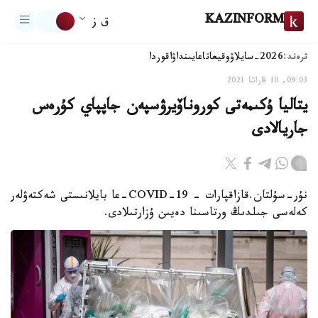
KAZINFORM
ق ز
ترەند:
2026-سايلاۋ
وقيعا
تاعايىنداۋ
اقوردا
09:03, 10 قاراشا 2021
يتاليا ۇكىمەتى كوروناۆيرۋسپەن جاپپاي كۇرەس
جاريالادى
نۇر-سۇلتان.قازاقپارات - COVID-19-عا بايلانىستى شەكتەۋلەر
كەلەسى جىلدىڭ ورتاسىنا دەيىن ۇزارتىلادى.