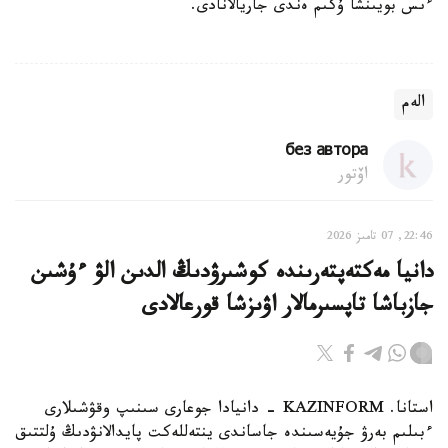
ءىس بويىنشا ۇكىم ەندى جاريالانادى.
الەم
без автора
اۆتور
22:46, 07 تامىز 2026
دانيا مەكتەپتەرىندە كوشىرۋدىڭ الدىن الۋ ءۇشىن
جازباشا تاپسىرمالار اۋىزشا قورعالادى
استانا. KAZINFORM - دانيادا جوعارى سىنىپ وقۋشىلارى
ءبىلىم بەرۋ جۇيەسىندە جاساندى ينتەللەكت پايدالانۋدىڭ ۇلتتىق