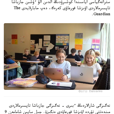
ستراتەگياسى اياسىندا كوشىرۋدىڭ الدىن الۋ ءۇشىن جازباشا
تاپسىرمالاردى اۋىزشا قورعاۋى كەرەك، دەپ حابارلايدى The
Guardian.
Фото: Euronews
نەگىزگى شارالاردىڭ ءبىرى - نەگىزگى جازباشا تاپسىرمالاردى
مىندەتتى تۇردە اۋىزشا قورعاۋدى ەنگىزۋ. جىل سايىن شامامەن 9