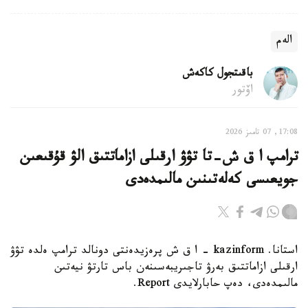
الەم
باقىتجول كاكەش
اۆتور
17:08, 07 تامىز 2026
ترامپ ا ق ش-تا تۋۋ ارقىلى ازاماتتىق الۋ قۇقىعىن
جويعىسى كەلەتىنىن مالىمدەدى
استانا. kazinform - ا ق ش پرەزيدەنتى دونالد ترامپ ەلدە تۋۋ
ارقىلى ازاماتتىق بەرۋ تاجىريبەسىنەن باس تارتۋ نيەتىن
مالىمدەدى، دەپ حابارلايدى Report.