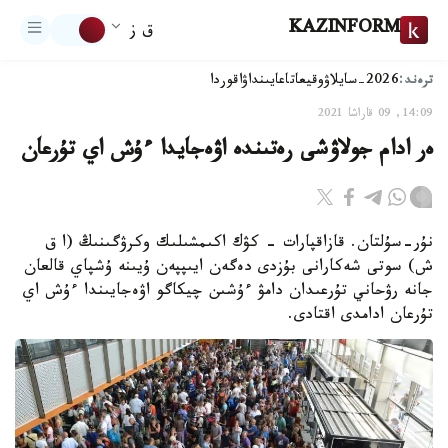
KAZINFORM
ق ز
ترەند:
2026-سايلاۋ
وقيعا
تاعايىنداۋ
اقوردا
14:09, 09 قاراشا 2021
ەر ادام جولاۋشى رەتىندە اۋەجايدا ءۇش اي تۇرعان
نۇر-سۇلتان. قازاقپارات – كۋك اكىمشىلىك وكرۋگىنىڭ (ا ق
ش) سوتى شەكارانى بۇزدى دەگەن ايىپپەن ۇيىنە ۇشپاي قالعان
جانە رۋحاني تۇرعىدان دامۋ ءۇشىن چيكاگو اۋەجايىندا ءۇش اي
تۇرعان ادامدى اقتادى.