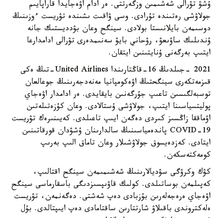
ۇشۋ تۋرالى شەشىمىن وزگەرتتى. ەر ادام اۋەجايدا قاراپايىم
جولاۋشى رەتىندە تۇرادى. وسى ۋاقىت ىشىندە تۋريست ءوزىنىڭ
دوسىمەن بايلانىستا بولادى. سينگح وعان بۋدديستىك جانە
ۇندىلىك ساۋىعۋ، رۋحاني بايۋ سەنىمدەرى تۋرالى ادامدارعا
ايتىپ بەرگەنى ۇنايتىنىن ايتقان.
2021 -جىلدىڭ 16-قاڭتارىندا United Airlines-تىڭ ەكى
قىزمەتكەرى سينگحتىڭ اۋەكومپانيا مەنەدجەرىنىڭ جوعالعان
توسبەلگىسىن تاعىپ جۇرگەنىن بايقايدى. ەر ادامدار اۋەجاي
پوليتسياسىنا ايتىپ، جولاۋشى ۇستالادى. وعان كۇزەتىلەتىن
اۋماققا زاڭسىز كىردى دەگەن ايىپ تاعىلدى. كەيىنىرەك تۋريست
COVID-19 پاندەمياسىنىڭ سالدارىنان ۇشۋدان قورقاتىنىن
ايتادى. كەزدەيسوق جولاۋشىلار وعان تاماق الىپ بەرىپ
كومەكتەسكەن.
كۋك وكرۋگى سۋديالارىنىڭ شەشىمىمەن سينگح اقتالىپ،
كەپىلمەن بوساتىلدى. كولىك قاۋىپسىزدىگى باسقارماسى سينگح
اۋەجاي ەرەجەلەرىن بۇزبادى دەپ شەشتى. دەگەنمەن، تۋريست
ەلەكتروندى باقىلاۋ شارتتارىن ساقتامادى دەپ ايىپتالدى. بۇل