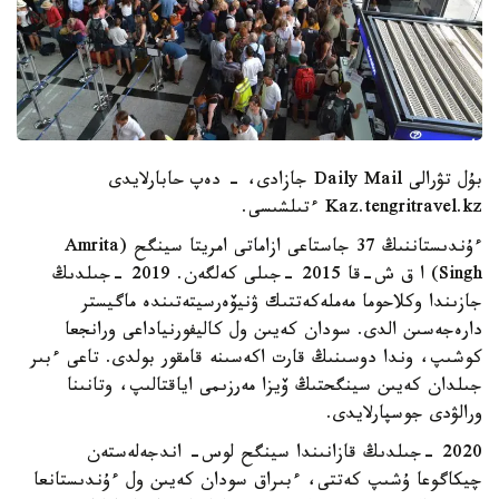
بۇل تۋرالى Daily Mail جازادى، - دەپ حابارلايدى
Kaz.tengritravel.kz ءتىلشىسى.
ءۇندىستاننىڭ 37 جاستاعى ازاماتى امريتا سينگح (Amrita
Singh) ا ق ش-قا 2015 -جىلى كەلگەن. 2019 -جىلدىڭ
جازىندا وكلاحوما مەملەكەتتىك ۋنيۆەرسيتەتىندە ماگيستر
دارەجەسىن الدى. سودان كەيىن ول كاليفورنياداعى ورانجعا
كوشىپ، وندا دوسىنىڭ قارت اكەسىنە قامقور بولدى. تاعى ءبىر
جىلدان كەيىن سينگحتىڭ ۆيزا مەرزىمى اياقتالىپ، وتانىنا
ورالۋدى جوسپارلايدى.
2020 -جىلدىڭ قازانىندا سينگح لوس- اندجەلەستەن
چيكاگوعا ۇشىپ كەتتى، ءبىراق سودان كەيىن ول ءۇندىستانعا