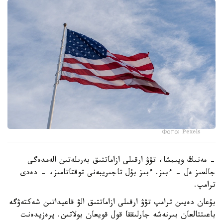
Фото: Pexels
- مەنىڭ ويىمشا، تۋۋ ارقىلى ازاماتتىق بەرىلەتىن الەمدەگى
جالعىز ەل - ءبىز. ءبىز بۇل تاجىريبەنى توقتاتامىز، - دەدى
ترامپ.
بۇعان دەيىن ترامپ تۋۋ ارقىلى ازاماتتىق الۋ قاعيداتىن شەكتەۋگە
باعىتتالعان بىرنەشە جارلىققا قول قويعان بولاتىن. پرەزيدەنت