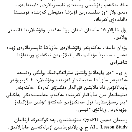
مىڭ مەكتەپ وقۋشىسى وسىنداي تاپسىرمالاردى دايىندايدى،
ەندى ولار ءوز بىلىمدەرىن اۋىزشا ەمتيحان كەزىندە قوسىمشا
دالەلدەۋى كەرەك.
بۇل شارالار 16 جاستان اسقان ورتا مەكتەپ وقۋشىلارىنا قاتىستى
بولادى.
بۇدان باسقا، مەكتەپتەر وقۋشىلاردى جازباشا تاپسىرمالاردى ۇيدە
ەمەس، سىنىپتا مۇعالىمنىڭ باقىلاۋىمەن تىكەلەي ورىنداۋعا
شاقىرادى.
ج ي- ءدى پايدالانۋ ۇلتتىق ستراتەگيانىڭ بولىگى رەتىندە
مەكتەپتەر جازباشا ەمتيحاندار كەزىندە وقۋشىلاردىڭ كومپيۋتەر
پايدالانۋىن قاداعالايتىن قۇرالدار ەنگىزۋى كەرەك. مەكتەپتەر
ەمتيحاندار مەن ساباقتار كەزىندە مەكتەپ جەلىسىندەگى بەلگىلى
ءبىر رەسۋرستارعا قول جەتكىزۋدى شەكتەۋ ءۇشىن سۇزگىلەۋ
جۇيەلەرىن ورناتۋى ءتيىس.
وسىعان دەيىن QyzPU ستۋدەنتتەرى پەداگوگتەرگە ارنالعان
AI- Lesson Study ج ي پلاتفورماسىن ازىرلەگەنىن حابارلادىق.