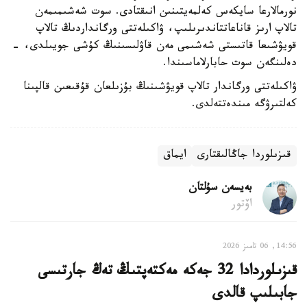
نورمالارعا سايكەس كەلمەيتىنىن انىقتادى. سوت شەشىمىمەن
تالاپ ارىز قاناعاتتاندىرىلىپ، ۋاكىلەتتى ورگانداردىڭ تالاپ
قويۋشىعا قاتىستى شەشىمى مەن قاۋلىسىنىڭ كۇشى جويىلدى، -
دەلىنگەن سوت حابارلاماسىندا.
ۋاكىلەتتى ورگاندار تالاپ قويۋشىنىڭ بۇزىلعان قۇقىعىن قالپىنا
كەلتىرۋگە مىندەتتەلدى.
قىزىلوردا جاڭالىقتارى
ايماق
بەيسەن سۇلتان
اۆتور
14:56, 06 تامىز 2026
قىزىلوردادا 32 جەكە مەكتەپتىڭ تەڭ جارتىسى
جابىلىپ قالدى