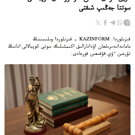
سوتتا جەڭىپ شىقتى
قىزىلوردا. KAZINFORM - قىزىلوردا وبلىسىنىڭ
مامانداندىرىلعان اۋدانارالىق اكىمشىلىك سوتى كوپبالالى انانىڭ
تۇرعىن ءۇي قۇقىعىن قورعادى.