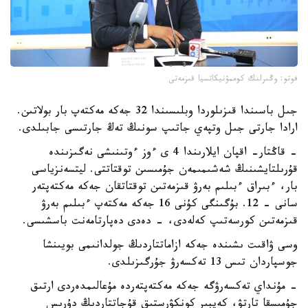
فوتو: وڭىرلىك كوممۋنيكاتسيا قىزمەتى
جىل باسىندا قىزىلوردا وبلىسىندا 32 جەكە مەكتەپ بار بولاتىن.
ارادا جارتى جىل وتپەي جاتىپ سونىڭ تەڭ جارتىسى جابىلدى.
- قاڭتار- اقپان ايلارىندا 4 ى ءوز ءوتىنىشى نەگىزىندە
قۇرىلتايشىنىڭ شەشىمىمەن جۇمىسىن توقتاتتى. ليتسەنزياسى
بار، ءبىراق ءبىلىم بەرۋ قىزمەتىن توقتاتقان جەكە مەكتەپتەر
سانى - 12. بۇگىنگى كۇنى 16 جەكە مەكتەپ ءبىلىم بەرۋ
قىزمەتىن كورسەتىپ كەلەدى، - دەدى دەپارتامەنت باسشىسى.
وسى ۋاقىت ىشىندە جەكە ازاماتتاردىڭ جولدانىمى بويىنشا
جوسپاردان تىس 13 تەكسەرۋ جۇرگىزىلدى.
- مۇنداي تەكسەرۋگە جەكە مەكتەپتەردە مۇعالىمدەردى ارتىق
جۇمىسقا تارتۋ، كەيبىر كونكۋرستىق قۇجاتتاردىڭ دۇرىس