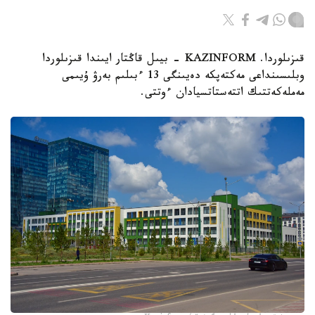
قىزىلوردا. KAZINFORM - بيىل قاڭتار ايىندا قىزىلوردا
وبلىسىنداعى مەكتەپكە دەيىنگى 13 ءبىلىم بەرۋ ۇيىمى
مەملەكەتتىك اتتەستاتسيادان ءوتتى.