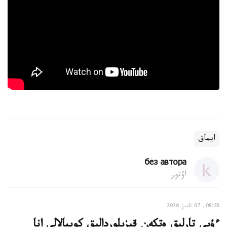
ايماق
без автора
اۆتور
08:38, 07 تامىز 2026
ءۇيى تارلىق ەتكەن قىزىلوردالىق كوپبالالى انا