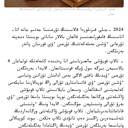
فوتو: قىزىلوردا وبلىسىنىڭ مامانداندىرىلعان اۋدانارالىق اكىمشىلىك
سوتى
2024 -جىلى قىزىلوردا قالاسىنىڭ تۇرعىنىنا جەتىم جانە اتا-
اناسىنىڭ قامقورلىعىنسىز قالعان بالالار ساناتى بويىنشا ەسەپتە
تۇرعانى ءۇشىن مەملەكەتتىك تۇرعىن ءۇي قورىنان پاتەر
بەرىلگەن.
- تالاپ قويۋشى جالعىزباستى انا رەتىندە كامەلەتكە تولماعان 4
بالاسىمەن بىرگە سول ۇيگە قونىستانعان. الايدا، بەرىلگەن
تۇرعىن ءۇيدىڭ ناقتى الاڭى بەس ادامنان تۇراتىن وتباسى
ءۇشىن تۇرعىن ءۇي قاتىناستارى تۋرالى زاڭ نورمالارىنا سايكەس
كەلمەيتىنى انىقتالعان. وسىعان بايلانىستى تالاپ قويۋشى
ۋاكىلەتتى ورگانعا بەلگىلەنگەن نورما بويىنشا باسقا تۇرعىن ءۇي
بەرۋ تۋرالى وتىنىشپەن جۇگىنگەن. الايدا ونىڭ ءوتىنىشى
قاناعاتتاندىرىلماعان. تالاپ قويۋشى ۋاكىلەتتى ورگانداردىڭ
شەشىمدەرىن زاڭسىز دەپ تانۋدى تالاپ ەتكەن. سوت كوپبالالى
وتباسىعا بەرىلگەن تۇرعىن ءۇيدىڭ زاڭنامادا بەلگىلەنگەن