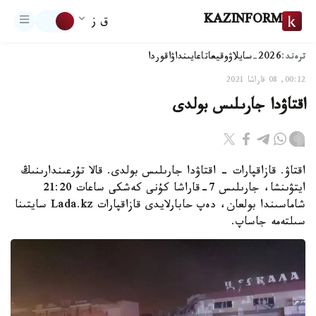
KAZINFORM
ق ز
ترەند:
2026-سايلاۋ
وقيعا
تاعايىنداۋ
اقوردا
00:12, 08 قاراشا 2021
اقتاۋدا جارىلىس بولدى
اقتاۋ. قازاقپارات - اقتاۋدا جارىلىس بولدى. قالا تۇرعىندارىنىڭ
ايتۋىنشا، جارىلىس 7-قاراشا كۇنى كەشكى ساعات 21:20
شاماسىندا بولعان، دەپ حابارلايدى قازاقپارات Lada.kz سايتىنا
سىلتەمە جاساپ.