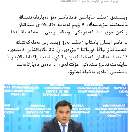
فوتو: اعىباي اياپبەرگەنوۆ / Kazinform
وبلىستىق ءبىلىم ساپاسىن قامتاماسىز ەتۋ دەپارتامەنتىنىڭ
مالىمەتىنە سۇيەنسەك، 9 ۇيىم نەمەسە %69,3 ى سىناقتان
وتكەن جوق. ايتا كەتەرلىگى، ونىڭ بارلىعى - جەكە بالاباقشا.
- مامىر ايىنان باستاپ ءبىلىم بەرۋ ۇيىمدارىن مەملەكەتتىك
اتتەستاتتاۋ جاڭا فورماتتا ءجۇردى. ول 22 بالاباقشانى قامتىدى.
13 ىنە انىقتالعان كەمشىلىكتەردى 3 اي ىشىندە زاڭناما تالاپتارىنا
سايكەستەندىرۋ مىندەتى جۇكتەلدى، - دەدى دەپارتامەنت
باسشىسى ءمادي بەكماعانبەتوۆ.