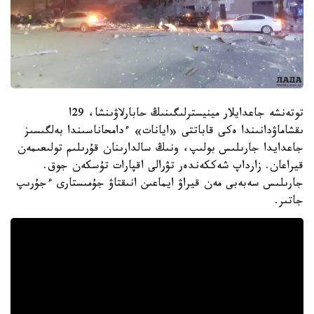
توتەنشە جاعدايلار مينيسترلىگىنىڭ حابارلاۋىنشا، 29ا
ىقشاماۋدانىندا ەكى قاباتتى «ايانات» ءدامحاناسىندا بەلگىسىز
جاعدايدا جارىلىس بولىپ، ونىڭ سالدارىنان قۇرىلىم تولىعىمەن
قيراعان. زارداپ شەككەندەر تۋرالى اقپارات تۇسكەن جوق.
جارىلىس سەبەبى مەن قيراۋ ايماعىن انىقتاۋ جۇمىستارى ءجۇرىپ
جاتىر.