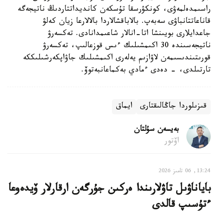
راسىمدەلمەۋى، كونكۋرسقا تۇسكەن كانديداتتاردىڭ ناتيجەگە
قاناعاتتانباۋى سەبەپ. بالاباقشالاردا بالالارعا زيان كەلۋ
جاعدايلارى بويىنشا اتا-انالار شاعىمدانادى. تەكسەرۋ
ناتيجەسىندە 30 اكىمشىلىك ءىس قوزعالىپ، تەكسەرۋ
قورىتىندىسىمەن لاۋازىم يەلەرى اكىمشىلىك جاۋاپكەرشىلىككە
تارتىلدى، - دەدى ءمادي بەكماعانبەتوۆ.
قىزىلوردا جاڭالىقتارى
ايماق
بەيسەن سۇلتان
اۆتور
13:24, 06 تامىز 2026
باياناۋىل تاۋلارىندا ەركىن جۇرگەن ارقارلار ۆيدەوعا
ءتۇسىپ قالدى