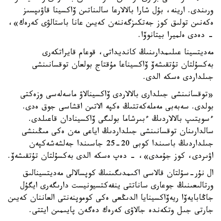
ورىندى. ارينە، بۇل شارا بالالارعا سالىناتىن ۆاكسينا قاۋىپسىز
ەكەنىن تولىق كوز جەتكىزگەننەن كەيىن عانا باستالۋى كەرەك»،
- دەدى ەلميرا بيتانوۆا.
مەديتسينا عىلىمدارىنىڭ كانديداتى، قوعام قايراتكەرى
بەكسۇلتان تۇتقىشەۆ ۆاكسيناعا مۇقتاج بولعان توقسانىنشى
جىلداردى ەسكە الدى.
«توقسانىنشى جىلدارى بالالاردى ۆاكسينالاۋ ماسەلەسى وزەكتى
بولدى. سەبەبى مەملەكەتتىڭ ەكپە الاتىن اقشاسى جوق ەدى.
ءسويتىپ بالالاردىڭ ءبىرشاما بولىگى ۆاكسينادان قاعىلدى.
سالدارىنان توقسانىنشى جىلداردىڭ اياعى مەن ەكى مىڭىنشى
جىلداردىڭ باسىندا كوبى 20-25 جاسىندا جەلشەشەكپەن
اۋىردى، كوز جۇمدى»، - دەپ ەسكە الدى بەكسۇلتان تۇتقىشەۆ.
ال نۇر-سۇلتان قالاسى اكىمدىگىنىڭ كوپسالالى مەديتسينالىق
ورتالىعىنىڭ جوعارى ساناتتى ينفەكتسيونيست دارىگەرى ايگۇل
جاڭابايەۆا ريەۆاكسينايا الدىڭعى ەكى كوموپنەنتى العاننان كەيىن
جارتى جىل وتكەندە جالاۋى كەرەك دەگەن پايىمىن ايتتى.