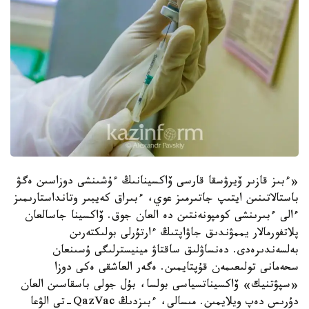
«ءبىز قازىر ۆيرۋسقا قارسى ۆاكسينانىڭ ءۇشىنشى دوزاسىن ەگۋ
باستالاتىنىن ايتىپ جاتىرمىز عوي، ءبىراق كەيبىر وتانداستارىمىز
ءالى ءبىرىنشى كومپونەنتىن دە العان جوق. ۆاكسينا جاسالعان
پلاتفورمالار يممۋندىق جاۋاپتىڭ ءارتۇرلى بولىكتەرىن
بەلسەندىرەدى. دەنساۋلىق ساقتاۋ مينيسترلىگى ۇسىنعان
سحەمانى تولىعىمەن قۇپتايمىن. ەگەر العاشقى ەكى دوزا
«سپۋتنيك» ۆاكسيناتسياسى بولسا، بۇل جولى باسقاسىن العان
دۇرىس دەپ ويلايمىن. مىسالى، ءبىزدىڭ QazVac-تى الۋعا