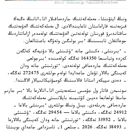
Фото: Александр Павский/Kazinform
ونىڭ ايتۋىنشا، مەملەكەتتىك جاردەماقىلار اتا-انانىڭ ەڭبەك
قىزمەتىنە قاراماستان تاعايىندالادى. ال مەملەكەتتىك الەۋمەتتىك
ساقتاندىرۋ قورىنان تولەنەتىن الەۋمەتتىك تولەمدەر ازاماتتاردىڭ
جوعالتقان تابىسىنىڭ ءبىر بولىگىن وتەۋگە باعىتتالعان.
- ءبىرىنشى، ەكىنشى جانە ءۇشىنشى بالا دۇنيەگە كەلگەن
كەزدە وتباسىعا 164350 تەڭگە كولەمىندە ءبىرجولعى
مەملەكەتتىك جاردەماقى تولەنەدى. ءتورتىنشى جانە ودان
كەيىنگى بالالار تۋعان جاعدايدا تولەم مولشەرى 272475 تەڭگە،
- دەدى سپيكەر استانا قالاسىنىڭ كوممۋنيكاتسيالار الاڭىندا.
سونىمەن قاتار ول جۇمىس ىستەمەيتىن اتا-انالارعا بالا ءبىر جارىم
جاسقا تولعانعا دەيىن كۇتىمىنە بايلانىستى مەملەكەتتىك
جاردەماقى بەرىلەدى. بيىل ونىڭ مولشەرى ءبىرىنشى بالاعا -
24912 تەڭگە، ەكىنشى بالاعا — 29454 تەڭگە، ءۇشىنشى
بالاعا - 33952 تەڭگە، ءتورتىنشى جانە ودان كەيىنگى بالالارعا
- 38493 تەڭگە. 2026 -جىلعى 1- تامىزداعى جاعداي بويىنشا