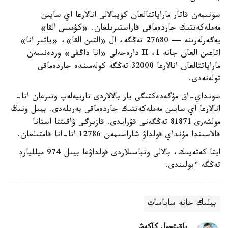
سونىمەن قاتار ماراپاتتالعان كوپبالالى انالارعا اي سايىن
مەملەكەتتىك جاردەماقى قاراستىرىلعان. «كۇمىس القا»
يەگەرلەرىنە — 27680 تەڭگە، ال «التىن القا»، «باتىر انا»
اتاعىن العان جانە 1، II دارەجەلى «انا داڭقى» وردەنىمەن
ماراپاتتالعان انالارعا 32000 تەڭگە كولەمىندە جاردەماقى
تولەنەدى.
سونداي-اق مۇگەدەكتىگى بار بالالاردى تاربيەلەپ وتىرعان اتا-
انالارعا اي سايىن مەملەكەتتىك جاردەماقى بەرىلەدى. بيىل ونىڭ
مولشەرى 81871 تەڭگەنى قۇرايدى. قازىرگى ۋاقىتتا استانا
قالاسىندا مۇنداي قولداۋ شاراسىمەن 12786 اتا-انا قامتىلعان.
ايتا كەتەيىك، بالالى وتباسىلاردى قولداۋعا بيىل 974 ميلليارد
تەڭگە ءبولىندى.
بيلىك جانە ساياسات