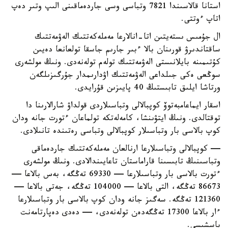
استانا قالاسىندا 7821 وتباسى وسى جاردەماقىنى الىپ وتىر دەپ
اتاپ ءوتتى.
ال جۇمىس ىستەيتىن اتا-انالارعا مەملەكەتتىك الەۋمەتتىك
ساقتاندىرۋ قورىنان بالا ءبىر جارىم جاسقا تولعانعا دەيىن
كۇتىمىنە بايلانىستى الەۋمەتتىك تولەم تولەنەدى. ونىڭ مولشەرى
سوڭعى ەكى جىلداعى الەۋمەتتىك اۋدارىمدار جۇرگىزىلگەن
ورتاشا ايلىق تابىستىڭ 40 پايىزىن قۇرايدى.
اسقار ايماعامبەتوۆ كوپبالالى وتباسىلاردى قولداۋ شارالارىنا دا
توقتالدى. ونىڭ ايتۋىنشا، كامەلەتكە تولماعان ءتورت جانە ودان
كوپ بالاسى بار وتباسىلار كوپبالالى وتباسى رەتىندە تانىلادى.
— كوپبالالى وتباسىلارعا ارنالعان مەملەكەتتىك جاردەماقى
وتباسىنىڭ تابىسىنا قاراماستان تاعايىندالادى. ونىڭ مولشەرى
ءتورت بالاسى بار وتباسىلارعا — 69330 تەڭگە، بەس بالاعا —
86673 تەڭگە، التى بالاعا — 104000 تەڭگە، جەتى بالاعا —
121360 تەڭگە. سەگىز جانە ودان كوپ بالاسى بار وتباسىلارعا
ءار بالاعا 17300 تەڭگەدەن تولەنەدى، — دەدى دەپارتامەنت
باسشىسى.