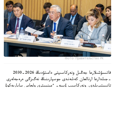
Фото: Правительство РК
قاتىسۋشىلارعا جەڭىل ونەركاسىپتى دامىتۋدىڭ 2026-2030
-جىلدارعا ارنالعان كەشەندى جوسپارىنىڭ نەگىزگى ەرەجەلەرى
تانىستىرىلدى. ونەركاسىپ ۆيسە- ءمينيسترى ولجاس ساپاربەكوۆ
اتاپ وتكەندەي، قۇجات زاڭناما، ساتىپ الۋ تەتىگىن جەتىلدىرۋ،
«كولەڭكەلى» يمپورتقا قارسى ءىس-قيمىل، ينۆەستيتسيا تارتۋ،
وتاندىق برەندتى دامىتۋ مەن كادر دايارلاۋعا ارنالعان 28 ءىس-
شارانى قامتيدى.