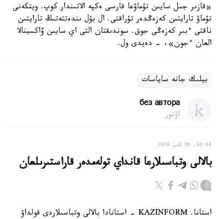
«قازىر جىل سايىن تۇماۋعا قارسى ەكپە الاتىندار كوپ. ويتكەنى
تۇماۋ تارايتىن كەزەڭدەر تۇراقتى. ال بۇل ىندەتتەتىڭ تارايتىن
ناقتى ءبىر كەزەڭى جوق. سوندىقتان التى اي سايىن ۆاكسينالا
العان ءجون»، - دەيدى ول.
بيلىك جانە ساياسات
без автора
اۆتور
16:44, 06 تامىز 2026
بالالى وتباسىلارعا قانداي تولەمدەر قاراستىرىلعان
استانا. KAZINFORM - استانادا بالالى وتباسىلاردى قولداۋ