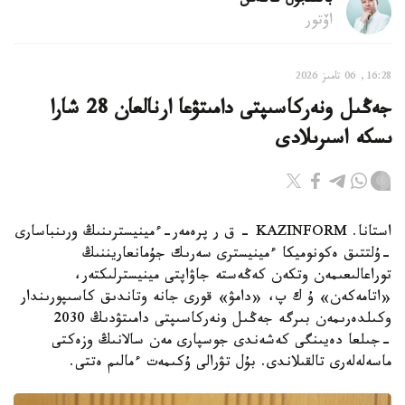
باقىتجول كاكەش
اۆتور
16:28, 06 تامىز 2026
جەڭىل ونەركاسىپتى دامىتۋعا ارنالعان 28 شارا
ىسكە اسىرىلادى
استانا. KAZINFORM - ق ر پرەمەر-ءمينيسترىنىڭ ورىنباسارى
-ۇلتتىق ەكونوميكا ءمينيسترى سەرىك جۇمانعاريننىڭ
توراعالىعىمەن وتكەن كەڭەستە جاۋاپتى مينيسترلىكتەر،
«اتامەكەن» ۇ ك پ، «دامۋ» قورى جانە وتاندىق كاسىپورىندار
وكىلدەرىمەن بىرگە جەڭىل ونەركاسىپتى دامىتۋدىڭ 2030
-جىلعا دەيىنگى كەشەندى جوسپارى مەن سالانىڭ وزەكتى
ماسەلەلەرى تالقىلاندى. بۇل تۋرالى ۇكىمەت ءمالىم ەتتى.