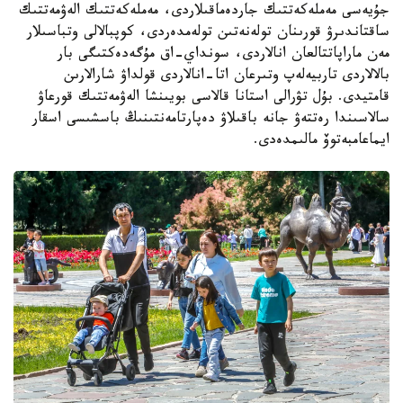
جۇيەسى مەملەكەتتىك جاردەماقىلاردى، مەملەكەتتىك الەۋمەتتىك
ساقتاندىرۋ قورىنان تولەنەتىن تولەمدەردى، كوپبالالى وتباسىلار
مەن ماراپاتتالعان انالاردى، سونداي-اق مۇگەدەكتىگى بار
بالالاردى تاربيەلەپ وتىرعان اتا-انالاردى قولداۋ شارالارىن
قامتيدى. بۇل تۋرالى استانا قالاسى بويىنشا الەۋمەتتىك قورعاۋ
سالاسىندا رەتتەۋ جانە باقىلاۋ دەپارتامەنتىنىڭ باسشىسى اسقار
ايماعامبەتوۆ مالىمدەدى.