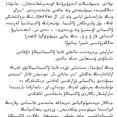
بولادى. «سپۋتنيك» ادەنوۆيرۋسقا قوندىرىلعاندىقتان، جاسۋشا
دەڭگەيىندە يممۋنيتەتتى وتە جاقسى بەلسەندىرەدى. ءبىراق
ونىڭ جارامدىلىق اياسى وتە تار. ال QazVac-تىڭ ەرەكشەلىگى
كەڭ، بۇل ولتىرىلگەن ۆاكسينا. بۋستەرلىك ۆاكسيناتسيا كەزىندە
ۆاكسينانى اۋىستىرۋ وتە ورىندى»، - دەدى س. اسفەندياروۆ
اتىنداعى قاز ۇ م ۋ- دىڭ جالپى يممۋنولوگيا كافەدرا
مەڭگەرۋشىسى ەلميرا بيتانوۆا.
ساراپشى پرەزيدەنت حالىقتى قايتا ۆاكسيناتسيالاۋ ناۋقانىن
باستاۋدى ۇسىنعانىن ەسكە سالدى.
ونىڭ ايتۋىنشا، مىندەتتى تۇردە قايتا ۆاكسيناتسيالانۋى كەرەك
ازاماتتاردىڭ بەلگىلى ءبىر ساناتى بار. سونىمەن قاتار ءتيىمدى
يممۋندىق رەاكسيانى ۇزارتقىسى كەلەتىن ەرىكتىلەرگە دە
مۇمكىندىك بەرىلۋى كەرەك. سونداي-اق، باعدارلاما بارىسىندا
ساراپشىلار بالالاردى ۆاكسينالاۋ ماسەلەسىن تالقىلادى.
«بالالار ەپيدەميولوگيالىق تىزبەككە بەلسەندى قاتىسادى. ولاردىڭ
اعزاسىندا سيپتوسمىز وتكەنىمەن، وزدەرى ينفەكسيانىڭ
تاسىمالداۋشىسى بولۋى مۇمكىن. سوندىقتان بالالاردى ۆاكسينالاۋ