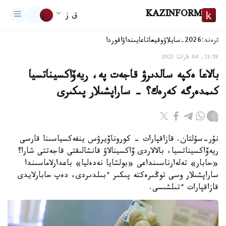
KAZINFORM
ق ز
ترەند:
2026-سايلاۋ
وقيعا
تاعايىنداۋ
اقوردا
21:59, 04 قاراشا 2021
بالاعا ەكپە سالدىرۋ قاجەت پە، ريەۆاكسيناتسيا
كىمدەرگە كەرەك؟ - ساراپشىلار پىكىرى
نۇر-سۇلتان. قازاقپارات - كوروناۆيرۋس ينفەكسياسىنا قارسى
ريەۆاكسيناتسيا، بالالاردى ۆاكسينالاۋ قانشالىقتى قاجەتتى شارا؟
«حابار» تەلەارناسىنداعى «بولشايا نەدەليا» باعدارلاماسىندا
ساراپشىلار وسى توڭىرەكتە پىكىر ءبىلدىردى، دەپ حابارلايدى
قازاقپارات ءتىلشىسى.