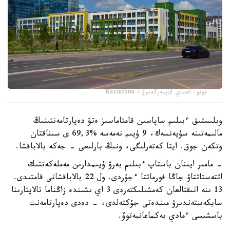
فوتو: اعىباي اياپبەرگەنوۆ / Kazinform
وبلىستىق ءبىلىم ساپاسىن قامتاماسىز ەتۋ دەپارتامەنتىنىڭ
مالىمەتىنە سۇيەنسەك، 9 ۇيىم نەمەسە %69,3 ى سىناقتان
وتكەن جوق. ايتا كەتەرلىگى، ونىڭ بارلىعى - جەكە بالاباقشا.
- مامىر ايىنان باستاپ ءبىلىم بەرۋ ۇيىمدارىن مەملەكەتتىك
اتتەستاتتاۋ جاڭا فورماتتا ءجۇردى. ول 22 بالاباقشانى قامتىدى.
13 ىنە انىقتالعان كەمشىلىكتەردى 3 اي ىشىندە زاڭناما تالاپتارىنا
سايكەستەندىرۋ مىندەتى جۇكتەلدى، - دەدى دەپارتامەنت
باسشىسى ءمادي بەكماعانبەتوۆ.