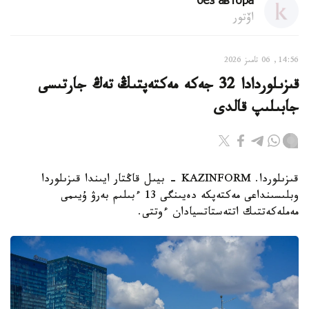
без автора
اۆتور
14:56, 06 تامىز 2026
قىزىلوردادا 32 جەكە مەكتەپتىڭ تەڭ جارتىسى
جابىلىپ قالدى
قىزىلوردا. KAZINFORM - بيىل قاڭتار ايىندا قىزىلوردا
وبلىسىنداعى مەكتەپكە دەيىنگى 13 ءبىلىم بەرۋ ۇيىمى
مەملەكەتتىك اتتەستاتسيادان ءوتتى.