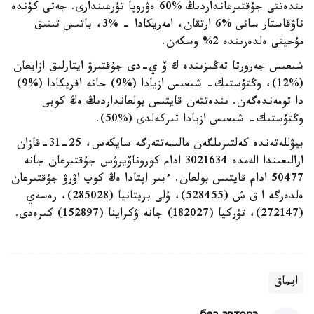
ىندەتتى جۇقتىرعانداردىڭ %60 ەۋروپا تۇرعىندارى. جەتى كۇندە
ناۋقاستار سانى %6 ارتقان، امەريكادا - %3، باتىس تىنىق
مۇحيتى ەلدەرىندە 2% وسكەن.
شىعىس جەرورتا تەڭىزىندە ك ۆ ي-دى جۇقتىرۋ ايتارلىق ازايعان
(%12)، وڭتۇستىك- شىعىس ازيادا (%9) جانە افريكادا (%9)
دا تومەندەگەن. ىندەتتەن قايتىس بولعانداردىڭ ەڭ كوبى
وڭتۇستىك- شىعىس ازيادا تىركەلدى (%50).
بيۋللەتەندە كەلتىرىلگەن مالىمەتتەرگە سايكەس، 25-31-قازان
ارالىعىندا الەمدە 3021634 ادام كوروناۆيرۋس جۇقتىرعان جانە
50477 ادام قايتىس بولعان. ءبىر اپتادا ەڭ كوپ اۋرۋ جۇقتىرعان
ەلدەرگە ا ق ش (528455)، ۇلى بريتانيا (285028)، رەسەي
(272147)، تۇركيا (182027) جانە ۋكراينا (152897) كىرەدى.
ايماق