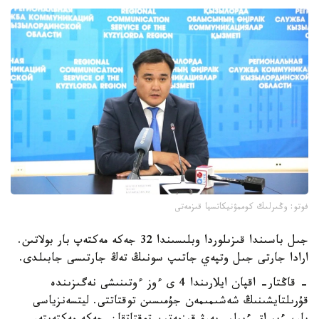
فوتو: وڭىرلىك كوممۋنيكاتسيا قىزمەتى
جىل باسىندا قىزىلوردا وبلىسىندا 32 جەكە مەكتەپ بار بولاتىن.
ارادا جارتى جىل وتپەي جاتىپ سونىڭ تەڭ جارتىسى جابىلدى.
- قاڭتار- اقپان ايلارىندا 4 ى ءوز ءوتىنىشى نەگىزىندە
قۇرىلتايشىنىڭ شەشىمىمەن جۇمىسىن توقتاتتى. ليتسەنزياسى