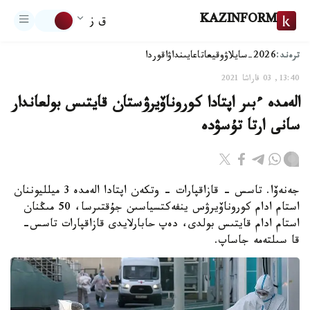
KAZINFORM
ق ز
ترەند:
2026-سايلاۋ
وقيعا
تاعايىنداۋ
اقوردا
13:40, 03 قاراشا 2021
الەمدە ءبىر اپتادا كوروناۆيرۋستان قايتىس بولعاندار
سانى ارتا تۇسۋدە
جەنەۆا. تاسس - قازاقپارات - وتكەن اپتادا الەمدە 3 ميلليوننان
استام ادام كوروناۆيرۋس ينفەكتسياسىن جۇقتىرسا، 50 مىڭنان
استام ادام قايتىس بولدى، دەپ حابارلايدى قازاقپارات تاسس-
قا سىلتەمە جاساپ.