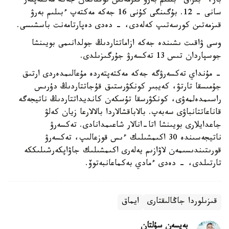
بار، ءبىراق ءبىلىم بەرۋ قىزمەتىن توقتاتقان جەكە مەكتەپتەر
سانى - 12. بۇگىنگى كۇنى 16 جەكە مەكتەپ ءبىلىم بەرۋ
قىزمەتىن كورسەتىپ كەلەدى، - دەدى دەپارتامەنت باسشىسى.
وسى ۋاقىت ىشىندە جەكە ازاماتتاردىڭ جولدانىمى بويىنشا
جوسپاردان تىس 13 تەكسەرۋ جۇرگىزىلدى.
- مۇنداي تەكسەرۋگە جەكە مەكتەپتەردە مۇعالىمدەردى ارتىق
جۇمىسقا تارتۋ، كەيبىر كونكۋرستىق قۇجاتتاردىڭ دۇرىس
راسىمدەلمەۋى، كونكۋرسقا تۇسكەن كانديداتتاردىڭ ناتيجەگە
قاناعاتتانباۋى سەبەپ. بالاباقشالاردا بالالارعا زيان كەلۋ
جاعدايلارى بويىنشا اتا-انالار شاعىمدانادى. تەكسەرۋ
ناتيجەسىندە 30 اكىمشىلىك ءىس قوزعالىپ، تەكسەرۋ
قورىتىندىسىمەن لاۋازىم يەلەرى اكىمشىلىك جاۋاپكەرشىلىككە
تارتىلدى، - دەدى ءمادي بەكماعانبەتوۆ.
قىزىلوردا جاڭالىقتارى
ايماق
بەيسەن سۇلتان