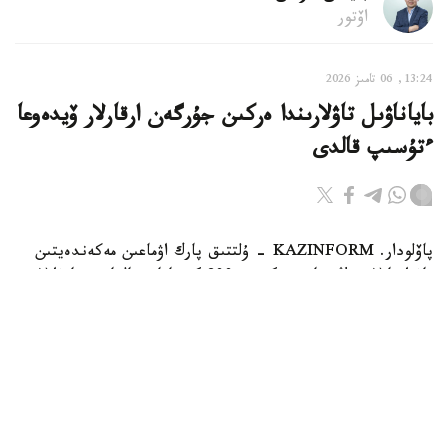
اۆتور
13:24, 06 تامىز 2026
باياناۋىل تاۋلارىندا ەركىن جۇرگەن ارقارلار ۆيدەوعا
ءتۇسىپ قالدى
پاۆلودار. KAZINFORM - ۇلتتىق پارك اۋماعىن مەكەندەيتىن
تاۋ ارقارلارىنىڭ سانى بۇگىندە 800 گە تاياپ قالعان. جانۋارلار
قازاقستاننىڭ قىزىل كىتابىنا ەنگىزىلگەن.