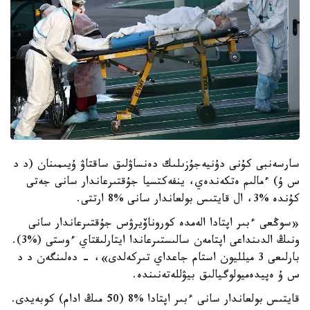
سارسەنبى كۇنى دۇنيەجۇزىلىك دەنساۋلىق ساقتاۋ ۇيىمىنان (د د
س ۇ) ءمالىم ەتكەندەي، ينفەكتسيا جۇقتىرعاندار سانى جەتى
كۇندە %3، ال قايتىس بولعاندار سانى %8 ارتتى.
«سوڭعى ءبىر اپتادا الەمدە كوروناۆيرۋس جۇقتىرعاندار سانى
ونىڭ الدىنداعى اپتامەن سالىستىرعاندا ايتارلىقتاي ءوستى (%3).
بارلىعى 3 ميلليون استام جاعداي تىركەلدى»، - دەلىنگەن د د
س ۇ ەپيدەميولوگيالىق بيۋللەتەنىندە.
قايتىس بولعاندار سانى ءبىر اپتادا %8 (50 مىڭ ادام) كوبەيدى.