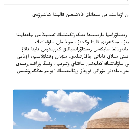
 اۋدانىنداعى سىعاناق قالاشىعىن قالپىنا كەلتىرۋدى
ەستاۆراسيا بارىسىندا ەسكەرتكىشتىڭ تەحنيكالىق جاعدايىنا
تۋ، جىكتەردى قايتا وڭدەۋ، جوعالعان ساۋلەتتىك
اتەريالعا سايكەس رەستاۆراتسيالىق كىرپىشپەن قايتا قالاۋ
نىش سىلاق قاباتى جاڭارتىلدى. سۋدان وقشاۋلانىپ، اۋماعى
يحي ساۋلەتتىك كەلبەتىن ساقتاي وتىرىپ، ونىڭ ۇزاقمەرزىمدى
حي-مادەني مۇرانى قورعاۋ ورتالىعىنىڭ ءبولىم مەڭگەرۋشىسى