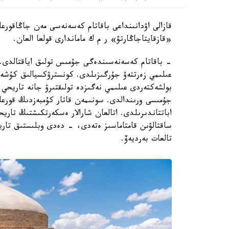
قازالى اۋدانىنداعى باقاتام كەسەنەسى مەن جاڭاقورعان
«قازقايتاجاڭارتۋ» ر م ك ماماندارى قولعا العان.
- باقاتام كەسەنەسىندەگى جۇمىس تولىق اياقتالدى. ر
عىلىمي زەرتتەۋ جۇرگىزىلدى. كونسترۋكسيالىق كۇشەي
بولشەكتەردى عىلىمي نەگىزدە تولىقتىرۋ جانە تاريحي م
جۇمىسى ورىندالدى. سونىمەن قاتار كۇمبەزدىڭ قورعا
اباتتاندىرىلدى. اتالعان شارالار ەسكەرتكىشتىڭ تار
ساقتالۋىن قامتاماسىز ەتەدى، - دەدى وبلىستىق تاري
تالعات بەرديەۆ.