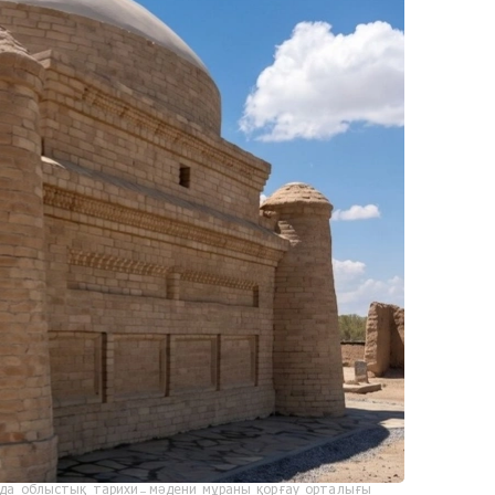
да облыстық тарихи-мәдени мұраны қорғау орталығы