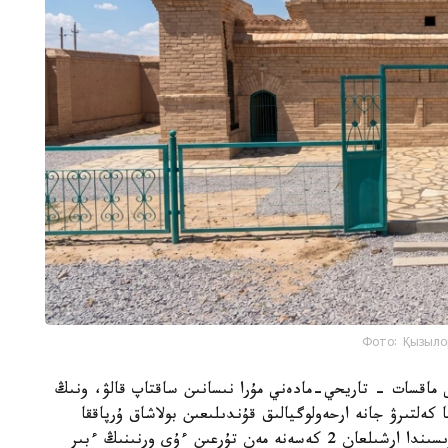
Фото: Қызыло
ى ماقسات - تاريحي-مادەني مۇرا نىسانىن ساقتاپ قالۋ، ونىڭ
 كەلتىرۋ جانە ارحەولوگيالىق قۇندىلىعىن بولاشاق ۇرپاققا
جەتكىزۋ. جوسپارعا سايكەس ارحەولوگيالىق قازبا بارىسىندا ارشىلعان 2 كەسەنە مەن تۇرعىن ءۇي ورنىنىڭ ءبىر