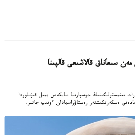
ەن سىعاناق قالاشىعى قالپىنا
نيەت جانە اقپارات مينيسترلىگىنىڭ جوسپارىنا سايكەس بيىل قىزىلوردا
مادەني ەسكەرتكىشتەر رەستاۆراسيادان ءوتىپ جاتىر.