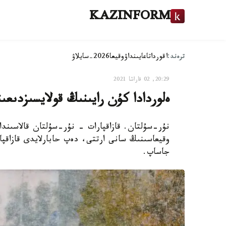
KAZINFORM
ترەند:
اقوردا
تاعايىنداۋ
وقيعا
2026-سايلاۋ
20:29, 02 قاراشا 2021
ەلوردادا كۇن رايىنىڭ قولايسىزدى
نۇر-سۇلتان. قازاقپارات - نۇر-سۇلتان قالاسىند
وقيعاسىنىڭ سانى ارتتى، دەپ حابارلايدى قازاقپار
جاساپ.