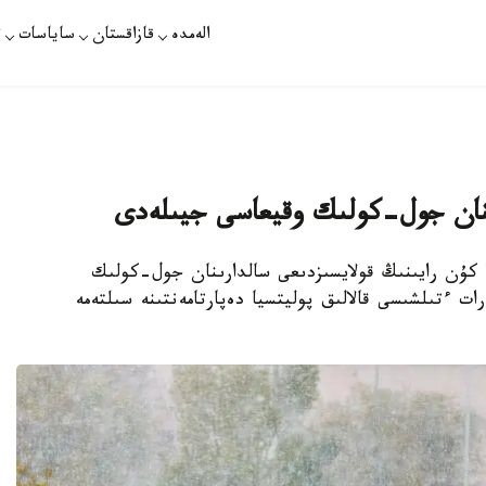
الەمدە
قازاقستان
ساياسات
ت
عىنان جول-كولىك وقيعاسى جيىلەدى
ا كۇن رايىنىڭ قولايسىزدىعى سالدارىنان جول-كولىك
ات ءتىلشىسى قالالىق پوليتسيا دەپارتامەنتىنە سىلتەمە