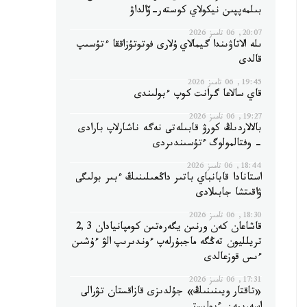
بىلمەپپىن نيكولاي كوستەر-ۆالداۋ
20:07, 06 تامىز 2026
ىلە الاتاۋىندا گيمالاي ۇلارى فوتوتۇزاققا ءتۇسىپ
قالدى
19:45, 06 تامىز 2026
قاي سالاعا گرانت كوپ ءبولىندى
19:27, 06 تامىز 2026
بالالاردىڭ كورۋ قابىلەتى نەگە ناشارلاپ بارادى
- وفتالمولوگ ءتۇسىندىردى
18:44, 06 تامىز 2026
استانادا قابانباي باتىر داڭعىلىنىڭ ءبىر بولىگى
ۋاقىتشا جابىلادى
18:30, 06 تامىز 2026
قاشاعان كەن ورنىن يگەرەتىن كومپانيادان 2,3
تريلليون تەڭگە ماجبۇرلەپ ءوندىرىپ الۋ ءۇشىن
ءىس قوزعالدى
17:31, 06 تامىز 2026
«تاقتار ويىنىنىڭ» جۇلدىزى قازاقستان تۋرالى