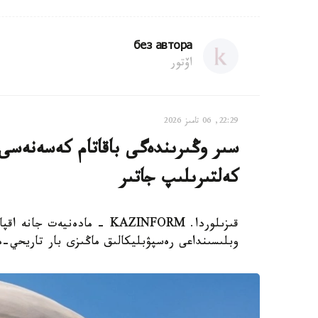
без автора
اۆتور
22:29, 06 تامىز 2026
سىر وڭىرىندەگى باقاتام كەسەنەسى م
كەلتىرىلىپ جاتىر
قىزىلوردا. KAZINFORM - مادە
وبلىسىنداعى رەسپۋبليكالىق ماڭىزى بار تاريحي-