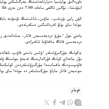
ەلوردالىق پوليتسيا دەپارتامەنتىنىڭ جەرگىلىكتى پولي
ايتۋىنشا، بۇگىن تاڭعى ساعات 7:00 دەن بەرى قالا اۋماعىندا 70 جول-كولىك وقيعاسى تىركەلگەن.
كۇن رايى بۇزىلىپ، جاۋىن-شاشىننىڭ تۇسۋىنە بايلان
جولدا ساق بولۋ كەرەكتىگىن ەسكەرتەدى.
ياعني جول ءجۇرۋ ەرەجەسىمەن قاتار، جىلدامدىق رە
ەرەجەسىن قاتاڭ ساقتاۋعا شاقىرادى.
«كولىك جۇرگىزۋشىلەر ءۇشىن باستى قاۋىپ ىلعالدى 
بۇل جاعداي كولىك قۇرالدارىنىڭ تەجەۋ جولىنىڭ ۇلعا
قاۋىپسىزدىك ماقساتىندا جۇرگىزۋشىلەردەن كولىكتى
سونىمەن قاتار جاياۋ جۇرگىنشىلەر دە جولدا ساق بول
قوعام