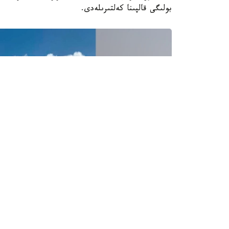
بولىگى قالپىنا كەلتىرىلەدى.