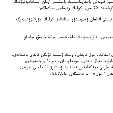
تسيا قىزمەتى باسقارماسىنىڭ باسشىسى ارمان ايتماعامبەتوۆتىڭ
ىستى اتالعان ۆەدومستۆو استانالىق كولىك جۇرگىزۋشىلەرگە
جيمىن، قاۋىپسىزدىك قاشىقتىعىن جانە مانيەۆر جاساۋ
اسفالت. جول تايعاق، ونىڭ ۇستىنە تۇنگى قاتقاق باستالدى.
يۋىنا ىقپال ەتەدى. سونداي-اق، ەلوردا پوليتسەيلەرى
ڭ جازعى دوڭگەلەگىن قىسقىعا اۋىستىرۋعا كەڭەس بەرەدى.
عان ءجون»، - دەلىنگەن حابارلامادا.