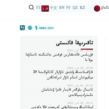
الداۋ
KZ
QZ
РУ
EN
中文
ق ز
ЎЗ
تاقىرىپقا قاتىستى
22:04, 06 تامىز 2026
قۇرىلىس قالدىقتارىن قوقىس جاشىگىنە تاستاۋعا
بولا ما
20:56, 06 تامىز 2026
قازاقستاننىڭ ۇلتتىق تاۋارلار كاتالوگىندا 29
ميلليوننان استام تاۋار تىركەلگەن
20:45, 06 تامىز 2026
تانىمال بلوگەر قايسار قامزا ۆەتنامنان
ەكستراديسيالاندى
20:31, 06 تامىز 2026
استانانىڭ وسىنشالىقتى كەرەمەت قالا ەكەنىن