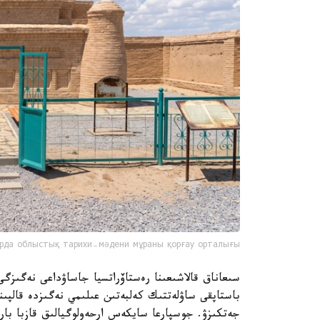
рда облыстық тарихи-мәдени мұраны қорғау орталығы
سىعاناق قالاشىعىنا رەستاۆراتسيا جاساۋداعى نەگىزگ
باستاپقى ساۋلەتتىك كەلبەتىن عىلىمي نەگىزدە قالپىنا