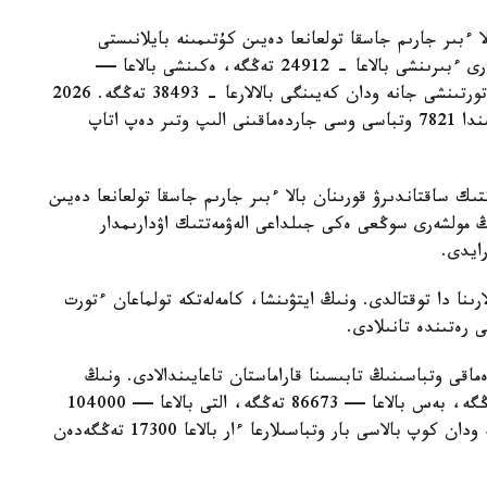
ا ءبىر جارىم جاسقا تولعانعا دەيىن كۇتىمىنە بايلانىستى
مەملەكەتتىك جاردەماقى بەرىلەدى. بيىل ونىڭ مولشەرى ءبىرىنشى بالاعا - 24912 تەڭگە، ەكىنشى بالاعا —
29454 تەڭگە، ءۇشىنشى بالاعا - 33952 تەڭگە، ءتورتىنشى جانە ودان كەيىنگى بالالارعا - 38493 تەڭگە. 2026
-جىلعى 1- تامىزداعى جاعداي بويىنشا استانا قالاسىندا 7821 وتباسى وسى جاردەماقىنى الىپ وتىر دەپ اتاپ
تىك ساقتاندىرۋ قورىنان بالا ءبىر جارىم جاسقا تولعانعا دەيىن
ىڭ مولشەرى سوڭعى ەكى جىلداعى الەۋمەتتىك اۋدارىمدار
لارىنا دا توقتالدى. ونىڭ ايتۋىنشا، كامەلەتكە تولماعان ءتورت
ى رەتىندە تانىلادى.
ماقى وتباسىنىڭ تابىسىنا قاراماستان تاعايىندالادى. ونىڭ
مولشەرى ءتورت بالاسى بار وتباسىلارعا — 69330 تەڭگە، بەس بالاعا — 86673 تەڭگە، التى بالاعا — 104000
تەڭگە، جەتى بالاعا — 121360 تەڭگە. سەگىز جانە ودان كوپ بالاسى بار وتباسىلارعا ءار بالاعا 17300 تەڭگەدەن