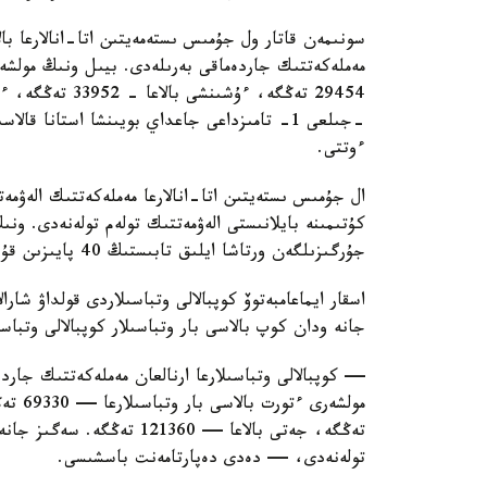
سونىمەن قاتار ول جۇمىس ىستەمەيتىن اتا-انالارعا بال
ءوتتى.
ال جۇمىس ىستەيتىن اتا-انالارعا مەملەكەتتىك الەۋمەت
كۇتىمىنە بايلانىستى الەۋمەتتىك تولەم تولەنەدى. ون
جۇرگىزىلگەن ورتاشا ايلىق تابىستىڭ 40 پايىزىن قۇرايدى.
اسقار ايماعامبەتوۆ كوپبالالى وتباسىلاردى قولداۋ شارا
جانە ودان كوپ بالاسى بار وتباسىلار كوپبالالى وتباس
— كوپبالالى وتباسىلارعا ارنالعان مەملەكەتتىك جاردە
تولەنەدى، — دەدى دەپارتامەنت باسشىسى.