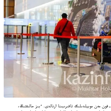
ون مەن موبيلدىلىك تاقىرىبىنا ارنالدى. ءبىز حالىقتىڭ،