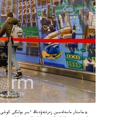
«جاستار ماسەلەسىن زەرتتەۋدىڭ ءبىر بولىگى كوشى-ق