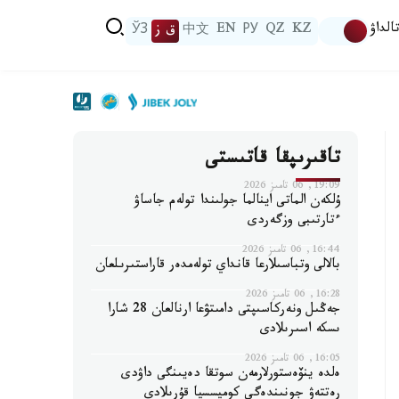
الداۋ
KZ
QZ
РУ
EN
中文
ق ز
ЎЗ
تاقىرىپقا قاتىستى
19:09, 06 تامىز 2026
ۇلكەن الماتى اينالما جولىندا تولەم جاساۋ
ءتارتىبى وزگەردى
16:44, 06 تامىز 2026
بالالى وتباسىلارعا قانداي تولەمدەر قاراستىرىلعان
16:28, 06 تامىز 2026
جەڭىل ونەركاسىپتى دامىتۋعا ارنالعان 28 شارا
ىسكە اسىرىلادى
16:05, 06 تامىز 2026
ەلدە ينۆەستورلارمەن سوتقا دەيىنگى داۋدى
رەتتەۋ جونىندەگى كوميسسيا قۇرىلادى