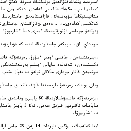
اسىرەسە ينتەللەكتۋالدىق بولىكتىڭ سىرتقا كەتۋ اعىن
ءبىلىم الىپ، ەڭبەك ەتكىسى كەلەدى. دەگەنمەن ساپا
كەتكىسى كەلەدى»، - دەدى «قازاقستان جاستارى: قۇن
زەرتتەۋ جوباسى اۆتورلارىنىڭ ءبىرى دينا ءشارىپوۆا.
سونداي-اق، سپيكەر جاستاردىڭ شەتەلگە قۇمارتۋىن
ەكىنشىدەن، شەتەلدە ساپالى ءبىلىم بەرىلەتىندىگى ا
سونىمەن قاتار جوعارى جالاقى تولەۋ دە ىقپال ەتىپ
ودان بولەك، زەرتتەۋ بارىسىندا قازاقستاندىق جاستار
«زەرتتەۋگە قاتىسۋشىلاردىڭ 
ساياسات تاقىرىبى ق
د. ءشارىپوۆا.
ايتا كەتەيىك، ب