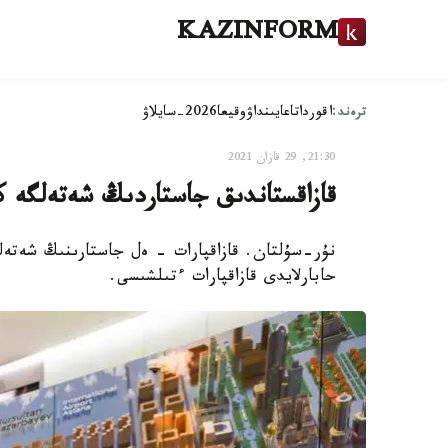
KAZINFORM
ترەند:
اقوردا
تاعايىنداۋ
وقيعا
2026-سايلاۋ
21:30, 29 قازان 2021
قازاقستاندىق جاستاردىڭ شەتەلگە ك
نۇر-سۇلتان. قازاقپارات - ەل جاستارىنىڭ شەتەل
حابارلايدى قازاقپارات ءتىلشىسى.