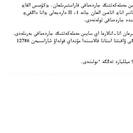
سايىن مەملەكەتتىك جاردەماقى قاراستىرىلعان. «كۇمىس القا»
يەگەرلەرىنە — 27680 تەڭگە، ال «التىن القا»، «باتىر انا» اتاعىن العان جانە 1، II دارەجەلى «انا داڭقى»
رعان اتا-انالارعا اي سايىن مەملەكەتتىك جاردەماقى بەرىلەدى.
بيىل ونىڭ مولشەرى 81871 تەڭگەنى قۇرايدى. قازىرگى ۋاقىتتا استانا قالاسىندا مۇنداي قولداۋ شاراسىمەن 12786