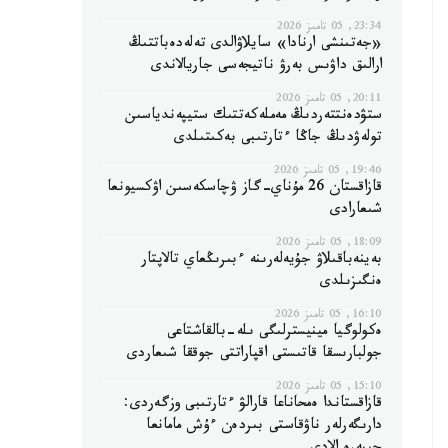
23:34, 05 تامىز 2026
«جەتىنشى ارنادا» سايلاۋالدى تەلەدەباتتىڭ
ارالىق داۋىس بەرۋ ناتيجەسى جاريالاندى
20:11, 05 تامىز 2026
ستۋدەنتتەردىڭ مەملەكەتتىك ستيپەندياسىن
تولەۋدىڭ جاڭا ءتارتىبى بەكىتىلدى
19:46, 05 تامىز 2026
قازاقستان 26 مۇناي-گاز ۋچاسكەسىن اۋكسيونعا
شىعارادى
18:09, 05 تامىز 2026
بەينەباقىلاۋ جۇيەلەرىنە ءبىرىڭعاي تالاپتار
ەنگىزىلدى
16:10, 05 تامىز 2026
ەكولوگيا مينيسترلىگى ىلە-بالقاشتاعى
جولبارىسقا قاتىستى اقپاراتتى جوققا شىعاردى
15:10, 05 تامىز 2026
قازاقستاندا ەمحاناعا قارالۋ ءتارتىبى وزگەردى:
دارىگەرلەر ناۋقاستى بىردەن ءۇش مامانعا