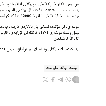
سونىمەن قاتار ماراپاتتالعان كوپبالالى انالارعا اي 
وردەنىمەن ماراپاتتالعان انالارعا 32000 تەڭگە كولەمىندە جاردەماقى تولەنەدى.
سونداي-اق مۇگەدەكتىگى بار بالالاردى تاربيەلەپ وتى
اتا-انا قامتىلعان.
ايتا كەتەيىك، بالالى وتباسىلاردى قولداۋعا بيىل 974 ميلليارد تەڭگە ءبولىندى.
بيلىك جانە ساياسات
باقىتجول كاكەش