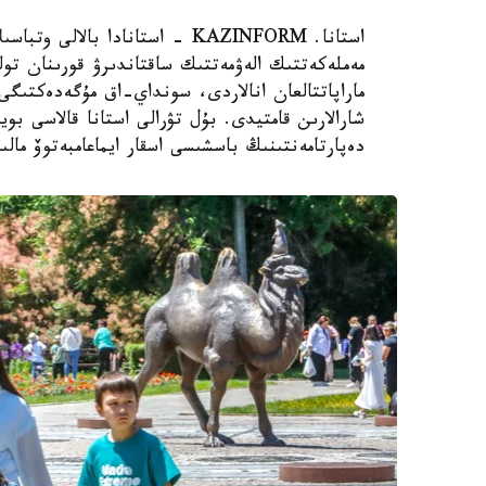
استانا. KAZINFORM - استانادا ب
مەملەكەتتىك الەۋمەتتىك ساقتاندىرۋ قورىنان تول
ماراپاتتالعان انالاردى، سونداي-اق مۇگەدەكتىگى ب
شارالارىن قامتيدى. بۇل تۋرالى استانا قالاسى بويى
دەپارتامەنتىنىڭ باسشىسى اسقار ايماعامبەتوۆ مالى