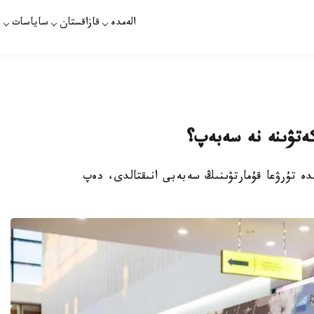
الەمدە
قازاقستان
ساياسات
ت
ەتۋىنە نە سەبەپ؟
دە تۇرۋعا قۇمارتۋىنىڭ سەبەبى انىقتالدى، دەپ