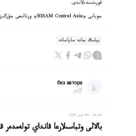
قورىتىندىلاندى.
جوبانى «BISAM Central Asia» ورتالىعى جۇرگىزدى.
بيلىك جانە ساياسات
без автора
اۆتور
16:44, 06 تامىز 2026
بالالى وتباسىلارعا قانداي تولەمدەر ق