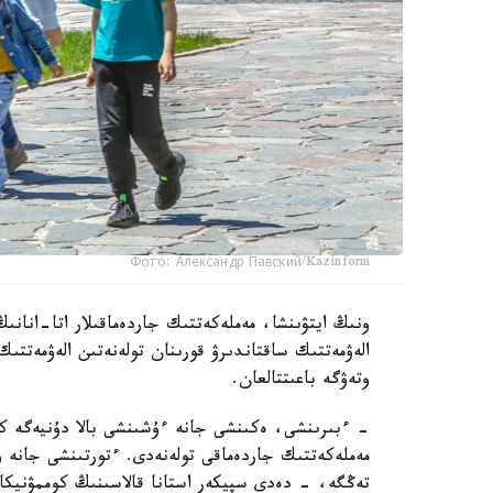
Фото: Александр Павский/Kazinform
ونىڭ ايتۋىنشا، مەملەكەتتىك جاردەماقىلار اتا-انانىڭ
الەۋمەتتىك ساقتاندىرۋ قورىنان تولەنەتىن الەۋمەتتىك
وتەۋگە باعىتتالعان.
تەڭگە، - دەدى سپيكەر استانا قالاسىنىڭ كوممۋنيكاتسي