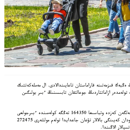
 ەڭبەك قىزمەتىنە قاراماستان تاعايىندالادى. ال مەملەكەتتىك
 تولەمدەر ازاماتتاردىڭ جوعالتقان تابىسىنىڭ ءبىر بولىگىن
- ءبىرىنشى، ەكىنشى جانە ءۇشىنشى بالا دۇنيەگە كەلگەن كەزدە وتباسىعا 164350 تەڭگە كولەمىندە ءبىرجولعى
مەملەكەتتىك جاردەماقى تولەنەدى. ءتورتىنشى جانە ودان كەيىنگى بالالار تۋعان جاعدايدا تولەم مولشەرى 272475
الار الاڭىندا.