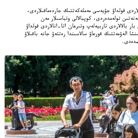
الالى وتباسىلاردى قولداۋ جۇيەسى مەملەكەتتىك جاردەماقىلاردى،
ەنەتىن تولەمدەردى، كوپبالالى وتباسىلار مەن
ار بالالاردى تاربيەلەپ وتىرعان اتا-انالاردى قولداۋ
نشا الەۋمەتتىك قورعاۋ سالاسىندا رەتتەۋ جانە باقىلاۋ
مدەدى.