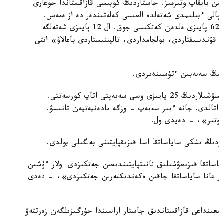
ىن بايقاپ وتىرمىز. جاستاردىڭ كوبىسى قازاقستاندا جوعارى
لى ءبىلىمدى شەتەلدە العىسى كەلەتىندەر دە از ەمەس.
ستاتيستيكاعا سۇيەنسەك، قازاقستاندىق جاستاردىڭ 62 پايىزى ەلدەن كەتكىسى جوق. ال 12 پايىزى شەتەلگە
دىلىقتاردى، بولجامداردى، تالپىنىستاردى باعالاۋ» اتتى
ىڭ سەبەبىن ءتۇسىندىردى.
«بىرىنشىدەن، جاقسى ءومىر ءسۇرۋ. زەرتتەۋگە قاتىسۋشىلاردىڭ 25 پايىزى وسى سەبەپتى اتاپ كورسەتتى.
تالدى. جانە ءبىر سەبەپ - وزگە مادەنيەتپەن تانىسۋ.
 وتىر»، - دەيدى ول.
دىڭ ىشكى ساياساتقا اسا قىزىقپايتىنى بەلگىلى بولدى.
80 پايىزى وتاندىق ساياساتقا قىزىعۋشىلىق تانىتپايتىندىعىن جەتكىزدى. ولار ءۇشىن
ىزىق ەمەس. تەك 3 پايىز جاستار عانا ساياساتقا جاقىن ەكەندىكتەرىن جەتكىزدى»، - دەدى
ۇگىن ەلوردادا 14 پەن 29 جاس ارالىعىنداعى قازاقستاندىق جاستار اراسىندا جۇرگىزىلگەن زەرتتەۋ