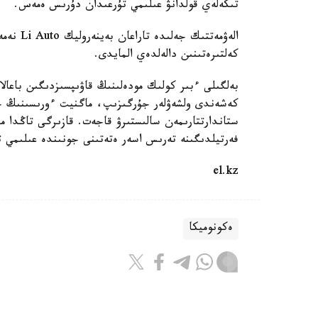
تىكەلەي قولدانۋ عىلىمي تۇرعىدان دۇرىس ەمەس.
الەۋمەتت
كەلتىرەتىنىن دالەلدەي المايدى.
بەلگىلى ءبىر كولىك مودەلىنىڭ قاۋىپسىزدىگىن باعالا
كەشەندى ولشەۋلەر جۇرگىزىپ، ماگنيت ءورىسىنىڭ جيى
ستاندارتتارىمەن سالىستىرۋ قاجەت. قازىرگى تاڭدا م
فەرتيلدىگىنە تەرىس اسەر ەتەتىنى جونىندە عىلىمي 
el.kz
ەكونوميكا