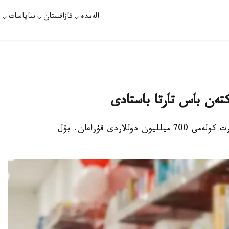
الەمدە
قازاقستان
ساياسات
ت
تەن باس تارتا باستادى
الماتى. قازاقپارات - قاڭتار- تامىز ايلارىندا يمپورت كولەمى 700 ميلليون دوللاردى قۇراعان. بۇل