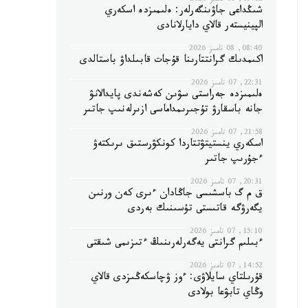
09:12, 08 تامىز 2026
شىڭداعى جاۋىنگەرلەر: ەلىمىزدە اسكەري
الپينيستەر قالاي دايارلانادى
08:40, 08 تامىز 2026
اكىمدىك گرانتتارىنا قۇجات قابىلداۋ باستالدى
22:31, 07 تامىز 2026
ەلىمىزدە جەراستى سۋىن كەشەندى پايدالانۋ
جانە باسقارۋ تۇجىرىمداماسى ازىرلەنىپ جاتىر
21:58, 07 تامىز 2026
اسكەري ينستيتۋتتاردا كونكۋرستىق ىرىكتەۋ
ءجۇرىپ جاتىر
20:31, 07 تامىز 2026
ق م گ باسشىسى جاڭادان ءىرى كەن ورنىن
يگەرۋگە قاتىستى تۇسىنىك بەردى
15:10, 07 تامىز 2026
ءبىلىم گرانتى يەگەرلەرىنىڭ ءتىزىمى شىقتى
14:52, 07 تامىز 2026
قۇرىلتاي سايلاۋى: ءوز ۋچاسكەڭىزدى قالاي
وڭاي تابۋعا بولادى