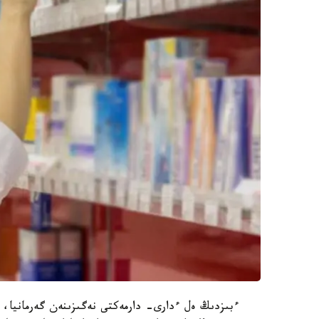
ءبىزدىڭ ەل ءدارى- دارمەكتى نەگىزىنەن گەرمانيا،