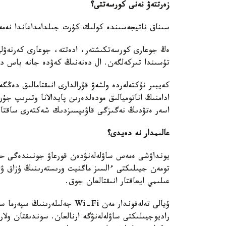
زەرتتەۋ نەنى كورسەتتى؟
سىناق ناتيجەسىندە كولىك كۇرت جىلدامداعاندا نەمە
ەڭ جوعارى كورسەتكىشتەر، ادەتتە، جوعارى كەرنەۋلى 
تۇسىندا تىركەلگەن. ال دەنەنىڭ كەۋدە جانە باس دە
كەيبىر نۇكتەلەردە ولشەۋ قۇرالدارى انىقتامالىق د
ادامنىڭ اناتوميالىق مودەلدەرىن پايدالانا وتىرىپ جۇر
اسەر ەتۋدىڭ نەگىزگى قاۋىپسىزدىك شەكتەرى ساقتال
عالىمدار نە دەيدى؟
يونداۋشى ەمەس ساۋلەلەنۋدەن قورعاۋ جونىندەگى حالى
تومەن جيىلىكتى ءالسىز ماگنيت ورىستەرىنىڭ ۇزاق ۋاق
عىلىمي ايعاقتار انىقتالعان جوق.
ۇيالى تەلەفوندار مەن Wi-Fi جە
راديوجيىلىكتى ساۋلەلەنۋگە ارنالعان. سوندىقتان ول