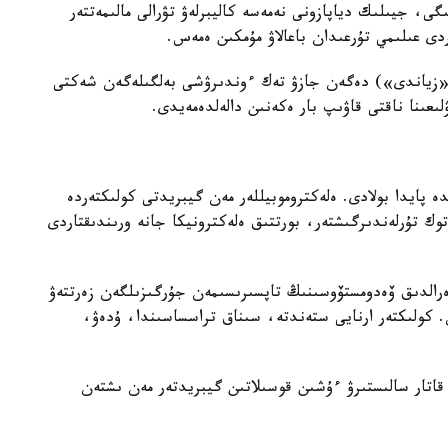
ىگى، جيىلىك دياپازونى نەمەسە كاليبرلەۋ تۋرالى مالىمەتتەر
ردى عىلىمي تۇرعىدان باعالاۋ مۇمكىن ەمەس.
 قاتار قۇرىلعى ەكرانىنداعى «Harmful» («زياندى») دەگەن جازۋ تەك ءوندىرۋشى بەلگىلەگەن شەكتى
ىعىنا ناقتى قاۋىپ بار ەكەنىن دالەلدەمەيدى.
ە پايدا بولادى. ەلەكتروموبيللەر مەن گيبريدتى كولىكتەردە
وك تۇرلەندىرگىشتەر، بورتتىق ەلەكترونيكا جانە ورىندىقتاردى
ەرالدىق ۆەدومستۆوسىنىڭ تاپسىرىسىمەن جۇرگىزىلگەن زەرتتەۋ
 ولشەۋ جاساعان. كولىكتەر ارنايى ستەندتە، سىناق تراسساسىندا، ۇدەۋ،
ونىمەن قاتار سالىستىرۋ ءۇشىن قوسىلاتىن گيبريدتەر مەن ىشتەن