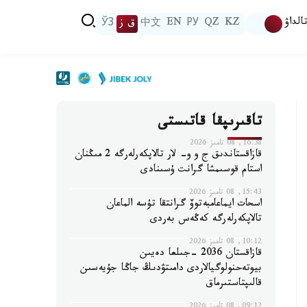
الداۋ
KZ
QZ
РУ
EN
中文
ق ز
ЎЗ
تاقىرىپقا قاتىستى
16:38, 08 تامىز 2026
قازاقستاندىق ج و و- لار تالاپكەرلەرگە 2 مىڭنان
استام قوسىمشا گرانت ۇسىنادى
15:43, 08 تامىز 2026
اسحات ايماعامبەتوۆ گرانتقا تۇسە الماعان
تالاپكەرلەرگە كەڭەس بەردى
10:12, 08 تامىز 2026
قازاقستان 2036 -جىلعا دەيىن
بيوتەحنولوگيالاردى دامىتۋدىڭ جاڭا جۇيەسىن
قالىپتاستىرماق