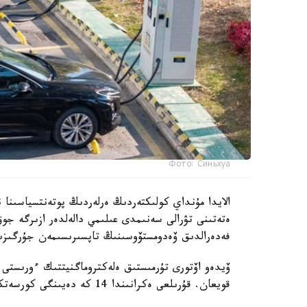
Фото: Синьхуа
الايدا مۇنداي كولىكتەردىڭ ەرلەردىڭ پوتەنتسياسىنا ن
ەتەتىنى تۋرالى سەنىمدى عىلىمي دالەلدەر ازىرگە جوق
فەدەرالدىق ۆەدومستۆوسىنىڭ تاپسىرىسىمەن جۇرگىزىل
ۆيدەو اۆتورى تۇرمىستىق ەلەكتروماگنيتتىك ءورىستى و
قويعان. قۇرىلعى ەكرانىندا 14 كە دەيىنگى كورسەتكىش پايدا بولىپ، كەيىن ەسكەرتۋ سيگنالى قوسىلعان.