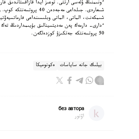
شىعاردى. جىلداعى مەجەدەن
شىمكەنت، الماتى، الماتى وبلىسىنداعى فارماتسيەۆت
50 پروتسەنتكە جەتكىزۋ كوزدەلگەن.
بيلىك جانە ساياسات
ەكونوميكا
без автора
اۆتور