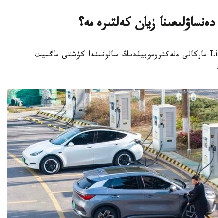
دەنساۋلىعىنا زيان كەلتىرە مە؟
استانا.قازاقپارات - الەۋمەتتىك جەلىلەردە Li Auto ماركالى ەلەكتروموبيلدىڭ سالونىندا كۇشتى ماگنيت