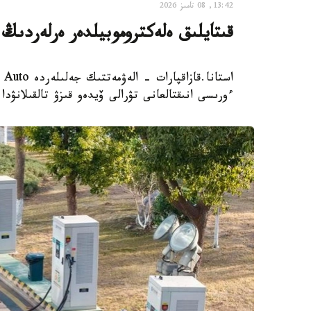
13:42, 08 تامىز 2026
قىتايلىق ەلەكتروموبيلدەر ەرلەردىڭ 
ءورىسى انىقتالعانى تۋرالى ۆيدەو قىزۋ تالقىلانۋدا.