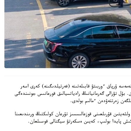
ەمەسە ۇرپاق ءوربىتۋ قابىلەتىنە (فەرتيلدىگىنە) كەرى اسەر
. بۇل تۋرالى گەرمانيانىڭ رادياتسيالىق قورعانىس جونىندەگى
گەن زەرتتەۋدەن ءمالىم بولدى.
لشەيتىن قۇرىلعىنى قوزعالىسسىز تۇرعان كولىكتىڭ ورىندىعىنا