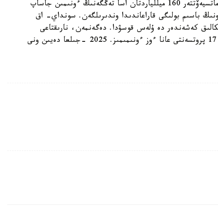
ءونىمنىڭ ۇلەسى ارتتى. توعىز ايدا قازاقستاندىق فارماتسيەۆتتەر 160 ميللياردتان اسا تەڭگەنىڭ ءونىمىن جاساپ
 40 پروتسەنتكە كوپ. ونىڭ باسىم بولىگى قاراعاندىدا وندىرىلگەن. سونداي- اق
يكالىق كەشەندەر دە ۇلەس قوسۋدا. دەگەنمەن، نارىقتاعى
ءدارى- دارمەك پەن مەديتسينالىق بۇيىمداردىڭ تەك 17 پروتسەنتى عانا ءوز ءونىمىمىز. 2025 -جىلعا دەيىن ونى