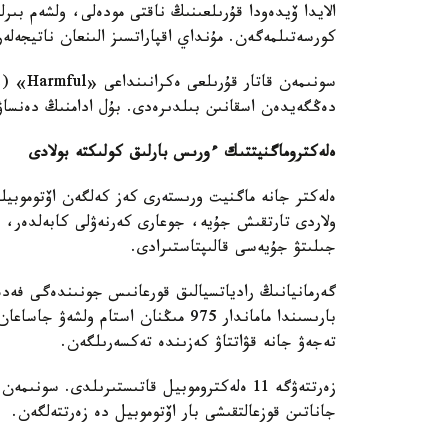
الايدا ۆيدەودا قۇرىلعىنىڭ ناقتى مودەلى، ولشەم بىرل
كورسەتىلمەگەن. مۇنداي اقپاراتسىز الىنعان ناتيجەلە
سونىمەن
دەڭگەيدەن اسقانىن بىلدىرەدى. بۇل ادامنىڭ دەنساۋل
ەلەكتروماگنيتتىك ءورىس بارلىق كولىكتە بولادى
ەلەكتر جانە ماگنيت ورىستەرى كەز كەلگەن اۆتوموبيلد
ولاردى تارتقىش جۇيە، جوعارى كەرنەۋلى كابەلدەر، ت
جىلىتۋ جۇيەسى قالىپتاستىرادى.
گەرمانيانىڭ رادياتسيالىق قورعانىس جونىندەگى فەد
بارىسىندا ماماندار 975 مىڭنان استام
تەجەۋ جانە قۋاتتاۋ كەزىندە تەكسەرىلگەن.
زەرتتەۋگە 11 ەلەكتروموبيل قاتىستىرىلدى. س
جاناتىن قوزعالتقىشى بار اۆتوموبيل دە زەرتتەلگەن.