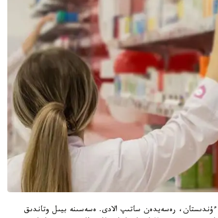
 ءۇندىستان، رەسەيدەن ساتىپ الادى. ەسەسىنە بيىل وتاندىق