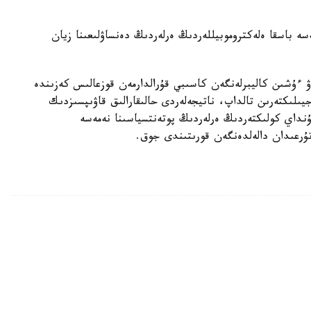
ىك جەلىدە تاراعان بەينەروليك Li Auto نەمەسە باسقا ەلەكتروموبيللەردىڭ ەرلەردىڭ دەنساۋلىعىنا زيان
ۋ ءۇشىن كاليبرلەنگەن كاسىبي قۇرالدارمەن قوزعالىس كەزىندە
لىكتەرىن تالداپ، ناتيجەلەردى حالىقارالىق قاۋىپسىزدىك
ۇنداي كولىكتەردىڭ ەرلەردىڭ پوتەنتسياسىنا نەمەسە
تۇرعىدان دالەلدەنگەن قورىتىندى جوق.