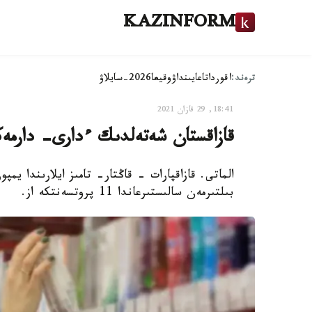
KAZINFORM
ترەند:
اقوردا
تاعايىنداۋ
وقيعا
2026-سايلاۋ
18:41, 29 قازان 2021
قازاقستان شەتەلدىك ءدارى- دارمەك
بىلتىرمەن سالىستىرعاندا 11 پروتسەنتكە از.