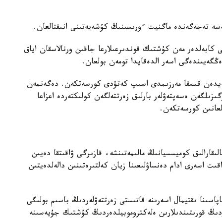
سە تەجەگەندە ماگنيت ءورىسىنىڭ كۇشەيەتىنى انىقتالعان.
كابەلدەر مەن كۇشتىك قوندىرعىلارعا جاقىن ورنالاسقان اياق
ڭگەيىندەگى اسەر الدەقايدا تومەن بولعان.
ەڭگەيدەن قىسقا مەرزىمدى اسىپ كەتۋدى كورسەتكەن. دەگەنمەن
گىزىلگەن ەسەپتەۋلەر بارلىق زەرتتەلگەن كولىكتەردە اعزاعا
عانىن كورسەتكەن.
قارالىق كوميسسيانىڭ مالىمەتىنشە، قازىرگى ۋاقىتقا دەيىن
ىت اسەرى ادام دەنساۋلىعىنا زيان كەلتىرەتىنىن دالەلدەيتىن
لىلەرىنىڭ سپەرما ساپاسىنا ىقتيمال اسەرىنە قاتىستى زەرتتەۋلەردىڭ باسىم بولىگى
اردىڭ قورىتىندىلارىن ەلەكتروموبيلدەردىڭ كۇشتىك جۇيەسىنە