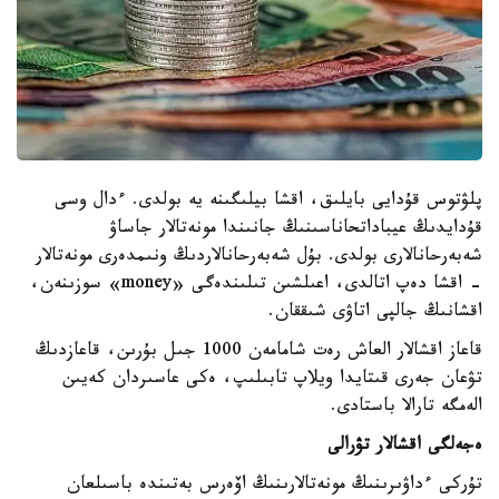
پلۋتوس قۇدايى بايلىق، اقشا بيلىگىنە يە بولدى. ءدال وسى
قۇدايدىڭ عيباداتحاناسىنىڭ جانىندا مونەتالار جاساۋ
شەبەرحانالارى بولدى. بۇل شەبەرحانالاردىڭ ونىمدەرى مونەتالار
- اقشا دەپ اتالدى، اعىلشىن تىلىندەگى «money» سوزىنەن،
اقشانىڭ جالپى اتاۋى شىققان.
قاعاز اقشالار العاش رەت شامامەن 1000 جىل بۇرىن، قاعازدىڭ
تۋعان جەرى قىتايدا ويلاپ تابىلىپ، ەكى عاسىردان كەيىن
الەمگە تارالا باستادى.
ەجەلگى اقشالار تۋرالى
تۇركى ءداۋىرىنىڭ مونەتالارىنىڭ اۆەرس بەتىندە باسىلعان