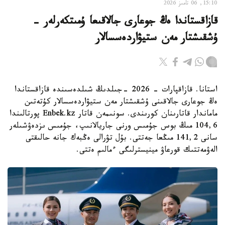
15:10, 06 تامىز 2026
قازاقستاندا ەڭ جوعارى جالاقىعا ۇمىتكەرلەر -
ۇشقىشتار مەن ستيۋاردەسسالار
استانا. قازاقپارات - 2026 -جىلدىڭ شىلدەسىندە قازاقستاندا
ەڭ جوعارى جالاقىنى ۇشقىشتار مەن ستيۋاردەسسالار كۇتەتىن
ماماندار قاتارىنان كورىندى. سونىمەن قاتار Enbek.kz پورتالىندا
104,6 مىڭ بوس جۇمىس ورنى جاريالانىپ، جۇمىس ىزدەۋشىلەر
سانى 141,2 مىڭعا جەتتى. بۇل تۋرالى ەڭبەك جانە حالىقتى
الەۋمەتتىك قورعاۋ مينيسترلىگى ءمالىم ەتتى.