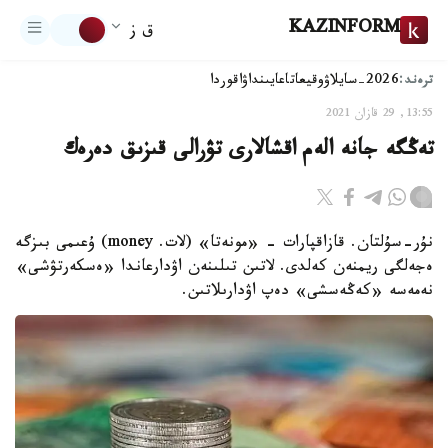
KAZINFORM
ق ز
ترەند:
2026-سايلاۋ
وقيعا
تاعايىنداۋ
اقوردا
13:55, 29 قازان 2021
تەڭگە جانە الەم اقشالارى تۋرالى قىزىق دەرەك
نۇر-سۇلتان. قازاقپارات - «مونەتا» (لات. money) ۇعىمى بىزگە
ەجەلگى ريمنەن كەلدى. لاتىن تىلىنەن اۋدارعاندا «ەسكەرتۋشى»
نەمەسە «كەڭەسشى» دەپ اۋدارىلاتىن.