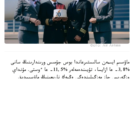
Фото: Air Astana
ماۋسىم ايىمەن سالىستىرعاندا بوس جۇمىس ورىندارىنىڭ سانى
%3,8- عا ازايسا، تۇيىندەمەلەر %11,5- عا ءوستى. مۇنداي
وزگەرىس جاز مەزگىلىندەگى ەڭبەك نارىعىنىڭ ماۋسىمدىق
ەرەكشەلىگىمەن بايلانىستى. وسى ۋاقىتتا وقۋ ورىندارىنىڭ
تۇلەكتەرى ەڭبەك نارىعىنا بەلسەندى شىعىپ، جۇمىس
ىزدەۋشىلەر سانى ارتادى. سونىڭ ناتيجەسىندە جۇمىس كۇشىنىڭ
ۇسىنىسى سۇرانىسقا قاراعاندا جىلدامىراق وسەدى.
— سالالار بولىنىسىندە جۇمىس كۇشىنە ەڭ جوعارى ءسۇرانىس
بىلىم بەرۋ سالاسىندا (23,4 مىڭ بوس جۇمىس ورنى تىركەلدى).
سونداي-اق وزگە قىزمەتتەر كورسەتۋ سالاسىندا (16,0 مىڭ)،