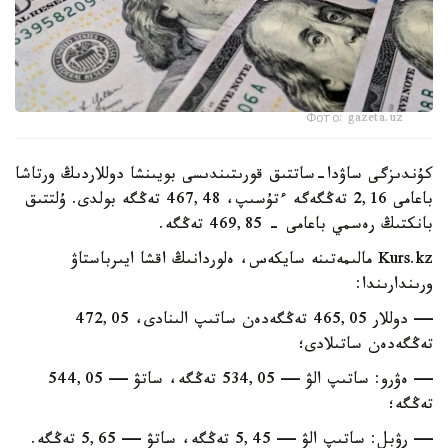
Фото: gazeta.uz
كۇندىزگى ساۋدا-ساتتىق قورىتىندىسى بويىنشا دوللاردىڭ ورتاشا
باعامى 2,16 تەڭگەگە ءتۇسىپ، 467,48 تەڭگە بولدى. ۇلتتىق
بانكتىڭ رەسمي باعامى - 469,85 تەڭگە.
Kurs.kz مالىمەتىنە سايكەس، ەلوردانىڭ اقشا ايىرباستاۋ
ورىندارىندا:
— دوللار 465,05 تەڭگەدەن ساتىپ الىنادى، 472,05
تەڭگەدەن ساتىلادى؛
— ەۋرو: ساتىپ الۋ — 534,05 تەڭگە، ساتۋ — 544,05
تەڭگە؛
— رۋبل: ساتىپ الۋ — 5,45 تەڭگە، ساتۋ — 5,65 تەڭگە.