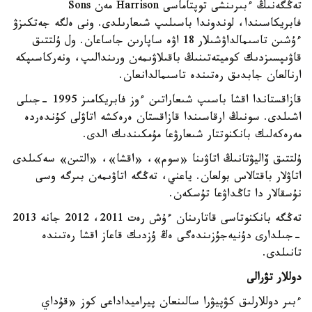
تەڭگەنىڭ ءبىرىنشى توپتاماسى Harrison مەن Sons
فابريكاسىندا، لوندوندا باسىلىپ شىعارىلدى. ونى ەلگە جەتكىزۋ
ءۇشىن تاسىمالداۋشىلار 18 اۋە ساپارىن جاساعان. ول ۇلتتىق
قاۋىپسىزدىك كوميتەتىنىڭ باقىلاۋىمەن ورىندالىپ، ونەركاسىپكە
ارنالعان جابدىق رەتىندە تاسىمالدانعان.
قازاقستاندا اقشا باسىپ شىعاراتىن ءوز فابريكامىز 1995 -جىلى
اشىلدى. سونىڭ ارقاسىندا قازاقستان ەرەكشە اتاۋلى كۇندەردە
مەرەكەلىك بانكنوتتار شىعارۋعا مۇمكىندىك الدى.
ۇلتتىق ۆاليۋتانىڭ اتاۋىنا «سوم»، «اقشا»، «التىن» سەكىلدى
اتاۋلار باقتالاس بولعان. ياعني، تەڭگە اتاۋىمەن بىرگە وسى
نۇسقالار دا تاڭداۋعا تۇسكەن.
تەڭگە بانكنوتاسى قاتارىنان ءۇش رەت 2011، 2012 جانە 2013
-جىلدارى دۇنيەجۇزىندەگى ەڭ ۇزدىك قاعاز اقشا رەتىندە
تانىلدى.
دوللار تۋرالى
ءبىر دوللارلىق كۋپيۋرا سالىنعان پيراميداداعى كوز «قۇداي