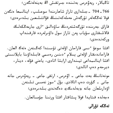
تاڭبالار، ريەۆەرس بەتىندە جىرتقىش اڭ بەينەلەنگەن؛
704-766 -جىلدارى تاراز شاھارىندا سوعىلىپ، اينالىمعا ەنگەن
قولا تەڭگەلەر تۇرگەش مەملەكەتىنىڭ قۋاتتىلىعىن بىلدىرەدى؛
قازاق جەرىندە تۇرگەشتەردىڭ ساۋدالىق ءارى جارمەڭكەلىك
قالاشىقتارى سۋياب پەن تاراز سول داۋىرلەردە قارقىنداپ
وركەندەدى؛
اقشا سوعۋ ءىسى قاراحان اۋلەتى تۇسىندا كەڭىنەن ەتەك العان.
قاراحاندىقتار اۋلەتى يسلام ءدىنىن رەسمي قابىلداۋىنا بايلانىستى
اقشا اينالىمداعى تيىندارى ارابشا اتادى، ياعني فۋلە، دينار،
ديرحەم دەپ اتالدى؛
مونەتانىڭ بەت جاعى - اۆەرس، ارتقى جاعى - ريەۆەرس جانە
جانى - گۋرت دەپ اتالادى. بۇل ءسوز نەمىس تىلىنەن
اۋدارىلعان جانە «بەلدىك» دەگەندى بىلدىرەدى؛
ەجەلدە قىتايدا قولا پىشاقتار اقشا ورنىنا جۇمسالعان.
تەڭگە تۋرالى