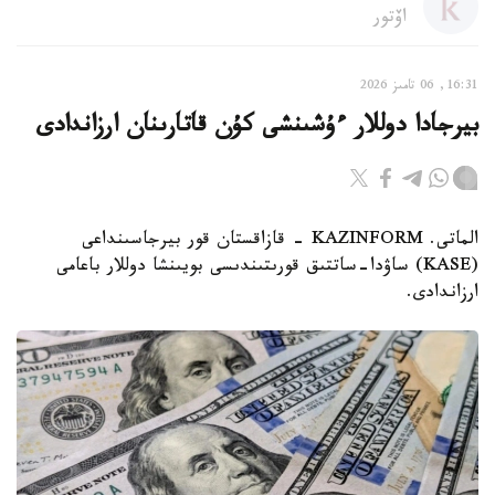
اۆتور
16:31, 06 تامىز 2026
بيرجادا دوللار ءۇشىنشى كۇن قاتارىنان ارزاندادى
الماتى. KAZINFORM - قازاقستان قور بيرجاسىنداعى
(KASE) ساۋدا-ساتتىق قورىتىندىسى بويىنشا دوللار باعامى
ارزاندادى.