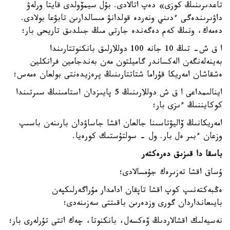
تاعدىرىنىڭ كوزى» دەپ اتالادى. بۇل سيمۆولدى قايتا ورلەۋ
داۋىرىندەگى ءدىني ونەردە قولدانۋ مىسالدارىن تابۋعا بولادى.
دەمەك، ونىڭ كەم دەگەندە جارتى مىڭ جىلدىق تاريحى بار؛
ا ق ش- تىڭ 10 جانە 100 دوللارلىق بانكنوتتارىندا
بەينەلەنگەن الەكساندر گاميلتون مەن بەندجامين فرانكلين
ەشقاشان امەريكا قۇراما شتاتتارىنىڭ پرەزيدەنتى بولعان ەمەس؛
اينالىمداعى ا ق ش دوللارىنىڭ 5 پايىزدان استامىنىڭ سىرتىندا
كوكايننىڭ ءىزى بار؛
امەريكانىڭ ۆاليۋتاسىنا جالعان اقشا جاساۋدان بارىنەن باسىپ
وزعان ءبىر ەل بار. ول - سولتۇستىك كورەيا.
باسقا دا قىزىق دەرەكتەر
ۇساق اقشا تەزىرەك جۇمسالادى؛
ەڭبەكتەنىپ كوپ اقشا تاپقان ادامدار مۇراگەرلىكپەن
بايىعانداردان گورى وزدەرىن باقىتتى سەزىنەدى؛
نەسيەلىك اقشالاردىڭ ۆەكسەل، بانكنوتا، چەك اتتى تۇرلەرى بار؛