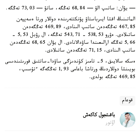
— يۋان: ساتىپ الۋ — 68,84 تەڭگە، ساتۋ — 73,03 تەڭگە.
الماتىنىڭ اقشا ايىرباستاۋ پۋنكتتەرىندە دوللار ورتا ەسەپپەن
467,85 تەڭگەدەن ساتىپ الىنادى، 469,89 تەڭگەدەن
ساتىلادى. ەۋرو 538,53 - 543,71 تەڭگە، ال رۋبل 5,53 -
5,66 تەڭگە ارالىعىندا ساۋدالانادى. ال يۋان 68,65 تەڭگەدەن
ساتىپ الىنادى، 71,15 تەڭگەدەن ساتىلادى.
ەسكە سالايىق، 5- تامىز كۇندىزگى ساۋدا-ساتتىق قورىتىندىسى
بويىنشا دوللاردىڭ ورتاشا باعامى 1,93 تەڭگەگە ءتۇسىپ،
469,85 تەڭگە بولدى.
قوعام
باقىتجول كاكەش
اۆتور