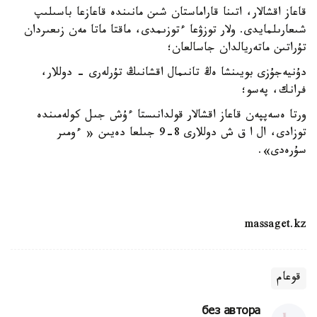
قاعاز اقشالار، اتىنا قاراماستان شىن مانىندە قاعازعا باسىلىپ
شىعارىلمايدى. ولار توزۋعا ءتوزىمدى، ماقتا ماتا مەن زىعىردان
تۇراتىن ماتەريالدان جاسالعان؛
دۇنيەجۇزى بويىنشا ەڭ تانىمال اقشانىڭ تۇرلەرى - دوللار،
فرانك، پەسو؛
ورتا ەسەپپەن قاعاز اقشالار قولدانىستا ءۇش جىل كولەمىندە
توزادى، ال ا ق ش دوللارى 8-9 جىلعا دەيىن « ءومىر
سۇرەدى».
massaget.kz
قوعام
без автора