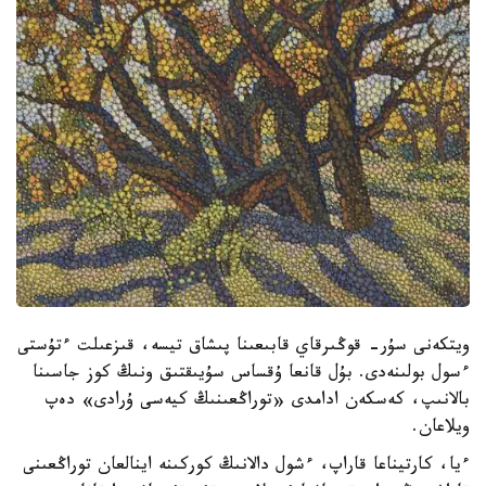
ويتكەنى سۇر- قوڭىرقاي قابىعىنا پىشاق تيسە، قىزعىلت ءتۇستى
ءسول بولىنەدى. بۇل قانعا ۇقساس سۇيىقتىق ونىڭ كوز جاسىنا
بالانىپ، كەسكەن ادامدى «توراڭعىنىڭ كيەسى ۇرادى» دەپ
ويلاعان.
ءيا، كارتيناعا قاراپ، ءشول دالانىڭ كوركىنە اينالعان توراڭعىنى