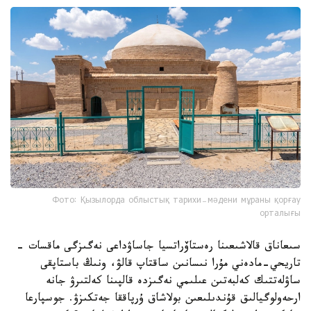
Фото: Қызылорда облыстық тарихи-мәдени мұраны қорғау
орталығы
سىعاناق قالاشىعىنا رەستاۆراتسيا جاساۋداعى نەگىزگى ماقسات -
تاريحي-مادەني مۇرا نىسانىن ساقتاپ قالۋ، ونىڭ باستاپقى
ساۋلەتتىك كەلبەتىن عىلىمي نەگىزدە قالپىنا كەلتىرۋ جانە
ارحەولوگيالىق قۇندىلىعىن بولاشاق ۇرپاققا جەتكىزۋ. جوسپارعا