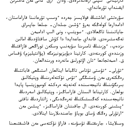
كارتينانى ءتىپتى ارلەندىرەدى. ودان ءارى ءمانى مەن ماڭىزىن
ايقىنداپ تۇرعانداي.
سۋرەتشى اعاشتىڭ قولايسىز جەردە ءوسىپ تۇرعانىنا قاراماستان،
ادامدارعا كولەڭكە بەرۋ ءۇشىن جىلدان- جىلعا جاپىراق
جاياتىنىنا تاڭعالادى. ءسويتىپ، ونى الىپ اداممەن
تەڭەستىرەدى. قانداي جاعدايدا دا كۇش ساقتاۋدىڭ امالىن
ىزدەپ، ءوزىنىڭ تامىرىنا سۇيەنىپ وسكەن توراڭعى قازاقتىڭ
وزىندەي كورىنەدى. كارتينا ديۆيزيونيزمگە (پۋانتيليزم) ۇقساس
ق. احمەتجانعا ءتان اۆتورلىق مانەردە ورىندالعان.
ءتۇرلى- ءتۇستى تۇتاس تاڭباعا اينالعان استىڭعى قاباتتىڭ
رەڭكتەرى مەن ۇستىڭگى ءتۇس نۇكتەلەرىنىڭ وپتيكالىق
بىرىگۋىنىڭ ناتيجەسىندە كەنەپتە ەرەكشە كومپوزيتسيا پايدا
بولعان. كارتيناعا الىستان قاراساڭىز، وپتيكالىق اسەردىڭ
ناتيجەسىندە كەڭىستىكتىڭ تەرەڭدىگى، زاتتاردىڭ ناقتى
ءپىشىنى كورىنەدى. ال جاقىننان قاراساڭىز، ءپىشىن مەن
ءارتۇرلى رەڭك ۇساق بوياۋ جاعىندىلارىنا اينالادى.
وسىلايشا، جارىقتىڭ تۇسۋىنە، قاراۋ نۇكتەسى مەن قاشىقتىعىنا