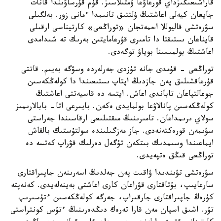
قاراشىعىڭىزداي قورعاۋعا ۇمتىلاسىز. قۇم قۇرساۋىندا قانات
جايعان كيەلى اعاشتىڭ ۇلتتىق تانىمدا ءمانى زور. بەلگىلى
سۋرەتشى قاليوللا احمەتجان «توراڭعى» كارتيناسى ارقىلى
قايناعان ىستىقتا دا تامىرى قۇرعامايتىن بەرىك تە شىدامدى
اعاشتىڭ بولمىسىنا بوياۋ توگەدى.
توراڭعى - قۇمدى جانە تۇزدى جەرلەردە وسۋگە بەيىم. قاتتى
قۇرعاقشىلىق پەن جازدىڭ اپتاپ ىستىعىندا دا كولەڭكەسىن
جوعالتپاعان تاباندى اعاش. ايتسە دە قاسيەتتى اعاشتىڭ
كولەڭكەسىن پانالاۋعا بولمايدى ەكەن. بايىرعى اتا- بابالارىمىز
سولاي ىرىمداعان. تامىرىنىڭ مىقتىلىعى ارقاسىندا جەراستى
سۋىمەن قورەكتەنەدى. جاز مەزگىلىندە سولتۇستىك بالقاش
ايماعىندا وسىمدىك بىتكەن تۇگەل دەرلىك قۋراپ كەتسە دە
توراڭعى قىڭق ەتپەيدى.
سۋرەتشى تۋىندىدا ۋاقىت پەن جەلدىڭ اسەرىنەن جاپىراقتارى
سارعايىپ، بۇتاقتارى قۋراعان كارى اعاشتى بەينەلەيدى. كەنەپتە
كۇرەڭ جاپىراقتارى جارقىراپ، جەرگە كولەڭكەسىن ءتۇسىرىپ
تۇر. اشىق اسپان مەن قارا تەرەك دىڭدەرىنىڭ ءتۇس كونتراستى