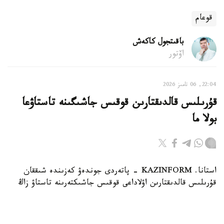
قوعام
باقىتجول كاكەش
اۆتور
22:04, 06 تامىز 2026
قۇرىلىس قالدىقتارىن قوقىس جاشىگىنە تاستاۋعا
بولا ما
استانا. KAZINFORM - پاتەردى جوندەۋ كەزىندە شىققان
قۇرىلىس قالدىقتارىن اۋلاداعى قوقىس جاشىكتەرىنە تاستاۋ زاڭ
تالاپتارىنا قايشى كەلەدى. زاڭگەر باقتيار كارىم مۇنداي
قالدىقتاردى قالاي دۇرىس شىعارۋ كەرەگىن جانە تالاپتى
بۇزعاندارعا قانداي جاۋاپكەرشىلىك قاراستىرىلعانىن Jibek Joly