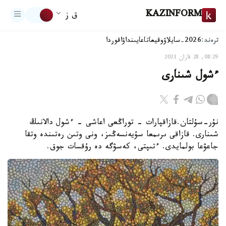
KAZINFORM
ق ز
ترەند:
2026-سايلاۋ
وقيعا
تاعايىنداۋ
اقوردا
08:29, 28 قازان 2021
ءشول شىنارى
نۇر-سۇلتان.قازاقپارات - توراڭعى اعاشى - ءشول دالانىڭ
شىنارى. قازاقى ىرىمعا سۇيەنسەڭىز، ونى وتىن رەتىندە وتقا
جاعۋعا بولمايدى. ءتىپتى، كەسۋگە دە رۇقسات جوق.