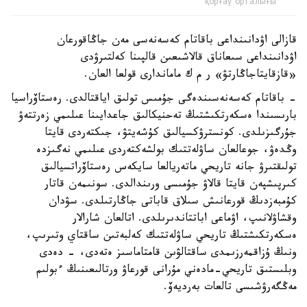
қорғау орталығы
قازالى اۋدانىنداعى باقاتام كەسەنەسى مەن جاڭاقورعان
اۋدانىنداعى سىعاناق قالاشىعىن قالپىنا كەلتىرۋدى
«قازقايتاجاڭارتۋ» ر م ك ماماندارى قولعا العان.
- باقاتام كەسەنەسىندەگى جۇمىس تولىق اياقتالدى. رەستاۆراسيا
بارىسىندا ەسكەرتكىشتىڭ تەحنيكالىق جاعدايىنا عىلىمي زەرتتەۋ
جۇرگىزىلدى. كونسترۋكسيالىق كۇشەيتۋ، جىكتەردى قايتا
وڭدەۋ، جوعالعان ساۋلەتتىك بولشەكتەردى عىلىمي نەگىزدە
تولىقتىرۋ جانە تاريحي ماتەريالعا سايكەس رەستاۆراتسيالىق
كىرپىشپەن قايتا قالاۋ جۇمىسى ورىندالدى. سونىمەن قاتار
كۇمبەزدىڭ قورعانىش سىلاق قاباتى جاڭارتىلدى. سۋدان
وقشاۋلانىپ، اۋماعى اباتتاندىرىلدى. اتالعان شارالار
ەسكەرتكىشتىڭ تاريحي ساۋلەتتىك كەلبەتىن ساقتاي وتىرىپ،
ونىڭ ۇزاقمەرزىمدى ساقتالۋىن قامتاماسىز ەتەدى، - دەدى
وبلىستىق تاريحي-مادەني مۇرانى قورعاۋ ورتالىعىنىڭ ءبولىم
مەڭگەرۋشىسى تالعات بەرديەۆ.