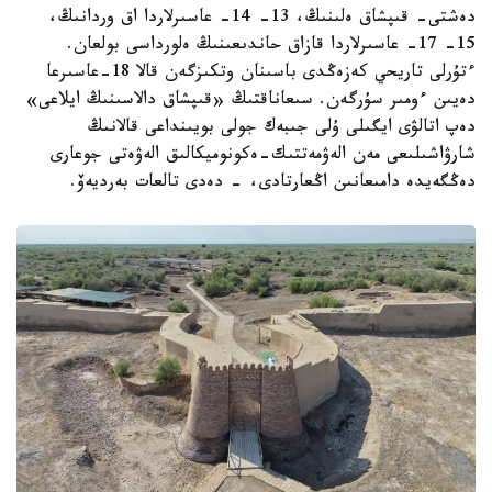
دەشتى- قىپشاق ەلىنىڭ، 13- 14- عاسىرلاردا اق وردانىڭ،
15- 17- عاسىرلاردا قازاق حاندىعىنىڭ ەلورداسى بولعان.
ءتۇرلى تاريحي كەزەڭدى باسىنان وتكىزگەن قالا 18-عاسىرعا
دەيىن ءومىر سۇرگەن. سىعاناقتىڭ «قىپشاق دالاسىنىڭ ايلاعى»
دەپ اتالۋى ايگىلى ۇلى جىبەك جولى بويىنداعى قالانىڭ
شارۋاشىلىعى مەن الەۋمەتتىك-ەكونوميكالىق الەۋەتى جوعارى
دەڭگەيدە دامىعانىن اڭعارتادى، - دەدى تالعات بەرديەۆ.