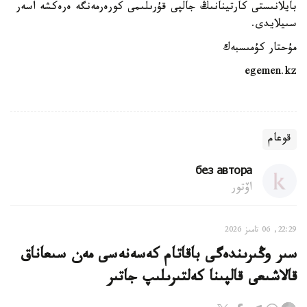
بايلانىستى كارتينانىڭ جالپى قۇرىلىمى كورەرمەنگە ەرەكشە اسەر
سىيلايدى.
مۇحتار كۇمىسبەك
egemen.kz
قوعام
без автора
اۆتور
22:29, 06 تامىز 2026
سىر وڭىرىندەگى باقاتام كەسەنەسى مەن سىعاناق
قالاشىعى قالپىنا كەلتىرىلىپ جاتىر