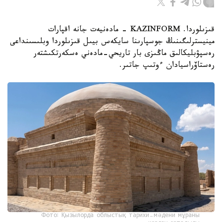
قىزىلوردا. KAZINFORM - مادەنيەت جانە اقپارات
مينيسترلىگىنىڭ جوسپارىنا سايكەس بيىل قىزىلوردا وبلىسىنداعى
رەسپۋبليكالىق ماڭىزى بار تاريحي-مادەني ەسكەرتكىشتەر
رەستاۆراسيادان ءوتىپ جاتىر.
Фото: Қызылорда облыстық тарихи-мәдени мұраны