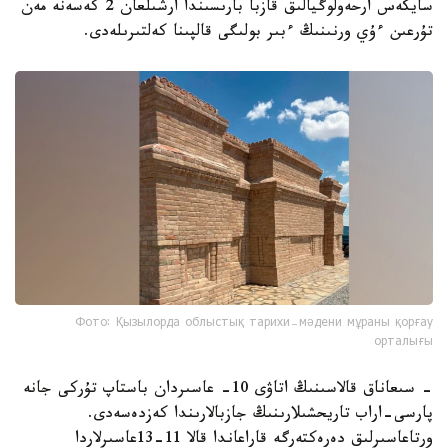
سايكەس ارحەولوگيالىق قازبا بارىسىندا ارشىلعان 2 كەسەنە مەن
تۇرعىن ءۇي ورنىنىڭ ءبىر بولىگى قالپىنا كەلتىرىلەدى.
Фото: Қызылорда облыстық тарихи-мәдени мұраны қорғау
орталығы
- سىعاناق قالاسىنىڭ اتاۋى 10- عاسىردان باستاپ تۇركى جانە
پارسى-اراب تاريحشىلارىنىڭ جازبالارىندا كەزدەسەدى.
ورتاعاسىرلىق دەرەكتەرگە قاراعاندا قالا 11-13عاسىرلاردا