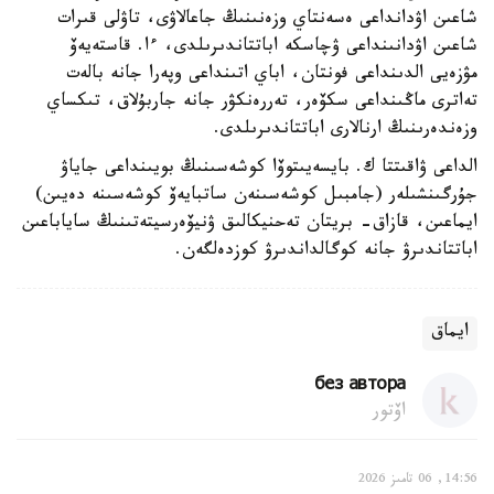
شاعىن اۋدانداعى ەسەنتاي وزەنىنىڭ جاعالاۋى، تاۋلى قىرات
شاعىن اۋدانىنداعى ۋچاسكە اباتتاندىرىلدى، ءا. قاستەيەۆ
مۋزەيى الدىنداعى فونتان، اباي اتىنداعى وپەرا جانە بالەت
تەاترى ماڭىنداعى سكۆەر، تەررەنكۋر جانە جاربۇلاق، تىكساي
وزەندەرىنىڭ ارنالارى اباتتاندىرىلدى.
الداعى ۋاقىتتا ك. بايسەيىتوۆا كوشەسىنىڭ بويىنداعى جاياۋ
جۇرگىنشىلەر (جامبىل كوشەسىنەن ساتبايەۆ كوشەسىنە دەيىن)
ايماعىن، قازاق- بريتان تەحنيكالىق ۋنيۆەرسيتەتىنىڭ ساياباعىن
اباتتاندىرۋ جانە كوگالداندىرۋ كوزدەلگەن.
ايماق
без автора
اۆتور
14:56, 06 تامىز 2026