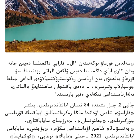
«سەلدەن قورعاۋ بوگەتىنەن ءال- فارابي داڭعىلىنا دەيىن جانە
ودان ءارى اباي داڭعىلىنا دەيىن ۇلكەن الماتى وزەنىنىڭ سۋ
قورعاۋ بەلدەۋى مەن ارناسىن رەكونسترۋكتسيالاۋدى الداعى جىلعا
جوسپارلاپ وتىرمىز»، - دەدى باقىتجان ساعىنتايەۆ «الماتى»
تەلەارناسىنداعى تىكەلەي ەفير بارىسىندا.
جالپى 2 جىل ىشىندە 84 نىسان اباتتاندىرىلدى. بىلتىر
«قاراسۋ» شاعىن اۋداندا جاڭا رەكرەاتسيالىق ايماقتىڭ قۇرىلىسى
جۇرگىزىلدى. «جەلتوقسان»، «درۋجبا» ساياباقتارى،
«جەتىسۋ-3» شاعىن اۋدانىنداعى سكۆەر، «يۋجنىي» ساياباعى
اباتتاندىرىلدى. 2021 -جىلى «ماياك» توعايى، «كوكمايسا»