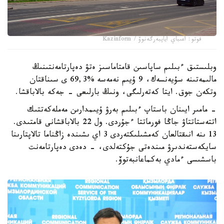
فوتو: اعىباي اياپبەرگەنوۆ / Kazinform
وبلىستىق ءبىلىم ساپاسىن قامتاماسىز ەتۋ دەپارتامەنتىنىڭ
مالىمەتىنە سۇيەنسەك، 9 ۇيىم نەمەسە %69,3 ى سىناقتان
وتكەن جوق. ايتا كەتەرلىگى، ونىڭ بارلىعى - جەكە بالاباقشا.
- مامىر ايىنان باستاپ ءبىلىم بەرۋ ۇيىمدارىن مەملەكەتتىك
اتتەستاتتاۋ جاڭا فورماتتا ءجۇردى. ول 22 بالاباقشانى قامتىدى.
13 ىنە انىقتالعان كەمشىلىكتەردى 3 اي ىشىندە زاڭناما تالاپتارىنا
سايكەستەندىرۋ مىندەتى جۇكتەلدى، - دەدى دەپارتامەنت
باسشىسى ءمادي بەكماعانبەتوۆ.