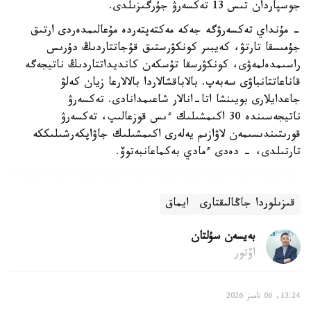
جوسپاردان تىس 13 تەكسەرۋ جۇرگىزىلدى.
- مۇنداي تەكسەرۋگە جەكە مەكتەپتەردە مۇعالىمدەردى ارتىق
جۇمىسقا تارتۋ، كەيبىر كونكۋرستىق قۇجاتتاردىڭ دۇرىس
راسىمدەلمەۋى، كونكۋرسقا تۇسكەن كانديداتتاردىڭ ناتيجەگە
قاناعاتتانباۋى سەبەپ. بالاباقشالاردا بالالارعا زيان كەلۋ
جاعدايلارى بويىنشا اتا-انالار شاعىمدانادى. تەكسەرۋ
ناتيجەسىندە 30 اكىمشىلىك ءىس قوزعالىپ، تەكسەرۋ
قورىتىندىسىمەن لاۋازىم يەلەرى اكىمشىلىك جاۋاپكەرشىلىككە
تارتىلدى، - دەدى ءمادي بەكماعانبەتوۆ.
قىزىلوردا جاڭالىقتارى
ايماق
بەيسەن سۇلتان
اۆتور
13:24, 06 تامىز 2026