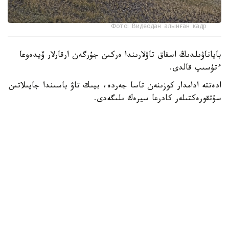
Фото: Видеодан алынған кадр
باياناۋىلدىڭ اسقاق تاۋلارىندا ەركىن جۇرگەن ارقارلار ۆيدەوعا
ءتۇسىپ قالدى.
ادەتتە ادامدار كوزىنەن تاسا جەردە، بيىك تاۋ باسىندا جايىلاتىن
سۇتقورەكتىلەر كادرعا سيرەك ىلىگەدى.
- سوڭعى ساناقتار بويىنشا، ۇلتتىق پاركتىڭ اۋماعىندا بۇل
جانۋاردىڭ 781 ءى ءجۇر. ولار ۇنەمى تاۋلى ايماقتى مەكەندەپ،
ۇشار باستارىندا جايىلادى. قاراشا-قازان ايلارىندا كۇيەككە
تۇسەدى. سول كەزدە قۇلجاسى مەن ۇرعاشىسى بىرگە جايىلادى.
ودان كەيىنگى ۋاقىتتا قۇلجالارى بولەك جۇرەدى،-دەپ حابارلادى
ۇلتتىق پاركتەن.
كوبەيىپ كەلە جاتقان ارقاردىڭ نەگىزگى قورەگى - جۋسان،
قياق، بيدايىق سياقتى شوپتەر. قىستا بۇتانى دا تالعاجاۋ ەتەدى.
ارقارلار ادەتتە تاڭ اتا، سوسىن كەشكى ۋاقىتتا جايىلادى.