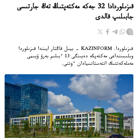
قىزىلوردادا 32 جەكە مەكتەپتىڭ تەڭ جارتىسى
جابىلىپ قالدى
قىزىلوردا. KAZINFORM - بيىل قاڭتار ايىندا قىزىلوردا
وبلىسىنداعى مەكتەپكە دەيىنگى 13 ءبىلىم بەرۋ ۇيىمى
مەملەكەتتىك اتتەستاتسيادان ءوتتى.