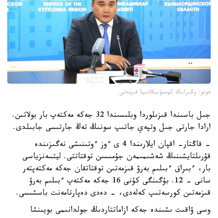
فوتو: وڭىرلىك كوممۋنيكاتسيا قىزمەتى
جىل باسىندا قىزىلوردا وبلىسىندا 32 جەكە مەكتەپ بار بولاتىن.
ارادا جارتى جىل وتپەي جاتىپ سونىڭ تەڭ جارتىسى جابىلدى.
- قاڭتار- اقپان ايلارىندا 4 ى ءوز ءوتىنىشى نەگىزىندە
قۇرىلتايشىنىڭ شەشىمىمەن جۇمىسىن توقتاتتى. ليتسەنزياسى
بار، ءبىراق ءبىلىم بەرۋ قىزمەتىن توقتاتقان جەكە مەكتەپتەر
سانى - 12. بۇگىنگى كۇنى 16 جەكە مەكتەپ ءبىلىم بەرۋ
قىزمەتىن كورسەتىپ كەلەدى، - دەدى دەپارتامەنت باسشىسى.
وسى ۋاقىت ىشىندە جەكە ازاماتتاردىڭ جولدانىمى بويىنشا