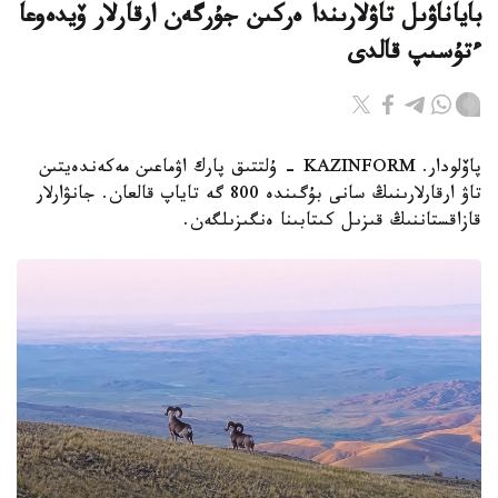
باياناۋىل تاۋلارىندا ەركىن جۇرگەن ارقارلار ۆيدەوعا
ءتۇسىپ قالدى
پاۆلودار. KAZINFORM - ۇلتتىق پارك اۋماعىن مەكەندەيتىن
تاۋ ارقارلارىنىڭ سانى بۇگىندە 800 گە تاياپ قالعان. جانۋارلار
قازاقستاننىڭ قىزىل كىتابىنا ەنگىزىلگەن.