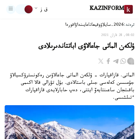
KAZINFORM
ق ز
ترەند:
2026-سايلاۋ
وقيعا
تاعايىنداۋ
اقوردا
08:02, 28 قازان 2021
ۇلكەن الماتى جاعالاۋى اباتتاندىرىلادى
الماتى. قازاقپارات - ۇلكەن الماتى جاعالاۋىن رەكونسترۋكسيالاۋ
جۇمىسىن كەلەسى جىلى باستالادى. بۇل تۋرالى قالا اكىمى
باقىتجان ساعىنتايەۆ ايتتى، دەپ حابارلايدى قازاقپارات
ءتىلشىسى.