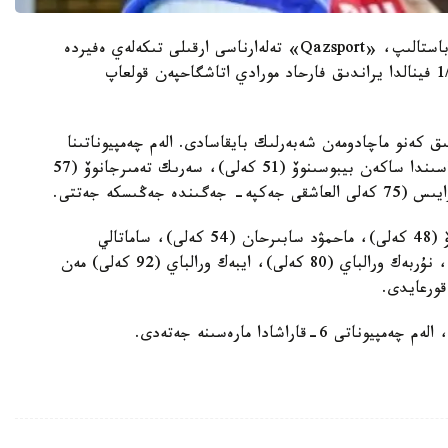
جەكپە-جەكتەر ەلوردا ۋاقىتىمەن ساعات 17.00-دە باستالىپ، «Qazsport» تەلەارناسى ارقىلى تىكەلەي ەفيردە
كورسەتىلەدى. اسلانبەك شىمبەرگەنوۆ (71 كەلى) 1/32 فينالدا يراندىق فارحاد مورادي اتاشگاحپەن قولعاپ
كەلى) 1/16 فينالدا برازيليالىق كەنو ماچادومەن شەبەرلىك بايقاسادى. الەم چەمپيوناتىنا
قازاقستاندىق قۇرامادان 13 بوكسشى باردى. ونىڭ اراسىندا ساكەن بيبوسىنوۆ (51 كەلى)، سەرىك تەمىرجانوۆ (57
سونداي- اق، الداعى كۇندەردە تەمىرتاس ءجۇسىپوۆ (48 كەلى)، ماحمۋد سابىرحان (54 كەلى)، ساماتالي
تولتايەۆ (60 كەلى)، ساناتالي تولتايەۆ (63,5 كەلى)، نۇربەك ورالباي (80 كەلى)، ايبەك ورالباي (92 كەلى) مەن
اراشادا مارەسىنە جەتەدى.