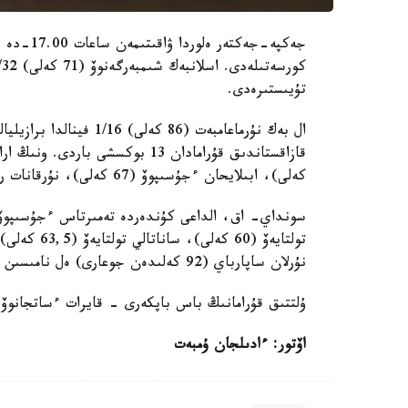
تۇيىستىرەدى.
ال بەك نۇرماعامبەت (86 
كەلى)، ابىلايحان ءجۇسىپوۆ (67 كەلى)، نۇرقانات رايىس (75 كەلى العاشقى جەكپە- جەگىندە جەڭىسكە جەتتى.
نۇرلان ساپارباي (92 كەلىدەن جوعارى) ەل نامىسىن قورعايدى.
ۇلتتىق قۇرامانىڭ باس باپكەرى - قايرات ءساتجانوۆ، الەم چەمپيوناتى 6-ق
اۆتور: ءادىلجان ۇمبەت