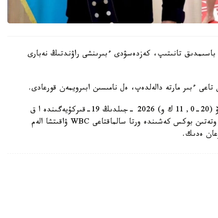
 باسىمدىق تانىتىپ، كەزدەسۋدى ءبىرىنشى راۋندتىڭ نەبارى
ىن تاعى ءبىر مارتە دالەلدەپ، ەل نامىسىن ابىرويمەن قورعادى.
قازاقستاندىق كاسىپقوي بوكسشى مەيىرىم نۇرسۇلتانوۆ (20-0, 11 ك و) 2026 -جىلدىڭ 19-قىركۇيەگىندە ا ق
ش-تىڭ سان- ديەگو قالاسىندا (كاليفورنيا شتاتى) وتەتىن بوكس كەشىندە ورتا سالماقتاعى WBC ۋاقىتشا الەم
عان ەدىك.