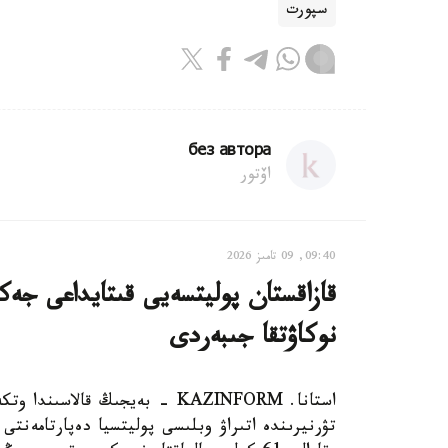
سپورت
без автора
اۆتور
09:40, 09 تامىز 2026
نوكاۋتقا جىبەردى
تۋرنيرىندە اتىراۋ وبلىسى پوليتسيا دەپارتامەنتى