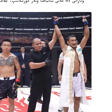
وتارالى 61 كەلى سالماقتا ونەر كورسەتىپ، جەڭىسكە جەتتى.