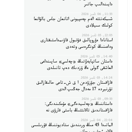
دايىندالىپ جاتىر
11:55, 06 تامىز 2026
شىمكەنتتە الەم چەمپيونى اتانعان جاس بالۋانعا
كولىك سىيلادى
22:05, 05 تامىز 2026
استانادا ەۋروپالىق فۋتبول قاۋىمداستىقتارى
وداعىنىڭ كونگرەسى وتەدى
14:40, 05 تامىز 2026
داستان ساتپايەۆتىڭ «چەلسي» ساپىنداعى
العاشقى گولى ەڭ ۇزدىك دەپ تانىلدى
14:24, 05 تامىز 2026
قازاقستان جۇزۋدەن ا ق ش-تاعى حالىقارالىق
تۋرنيردە 17 مەدال جەڭىپ الدى
09:55, 05 تامىز 2026
داستاننىڭ «چەلسيدەگى» مۇمكىندىگى:
قازاقستاندىق تالانتتىڭ باستى قارۋى نە
22:04, 04 تامىز 2026
الماتىدا 45 مىڭ ورىندىق ستاديوننىڭ قۇرىلىسى