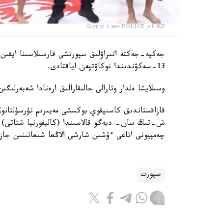
Фото: t.me/POLICE_of_KZ
جەكپە-جەكتە اتىراۋلىق سپورتشى قارسىلاسىنا ايقىن
13-سەكۋندىندا نوكاۋتپەن اياقتادى.
وسىلايشا ەلدار وتارالى حالىقارالىق ارەنادا شەبەرلىگ
چەمپيونى اتاعى ءۇشىن شارشى الاڭعا شىعاتىنىن جاز
سپورت