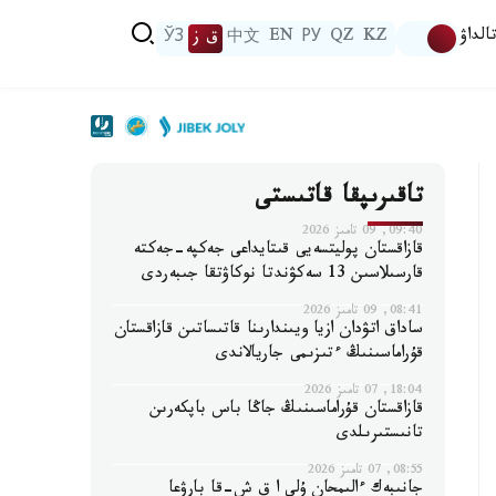
الداۋ
KZ
QZ
РУ
EN
中文
ق ز
ЎЗ
تاقىرىپقا قاتىستى
09:40, 09 تامىز 2026
قازاقستان پوليتسەيى قىتايداعى جەكپە-جەكتە
قارسىلاسىن 13 سەكۋندتا نوكاۋتقا جىبەردى
08:41, 09 تامىز 2026
ساداق اتۋدان ازيا ويىندارىنا قاتىساتىن قازاقستان
قۇراماسىنىڭ ءتىزىمى جاريالاندى
18:04, 07 تامىز 2026
قازاقستان قۇراماسىنىڭ جاڭا باس باپكەرىن
تانىستىرىلدى
08:55, 07 تامىز 2026
جانىبەك ءالىمحان ۇلى ا ق ش-قا بارۋعا