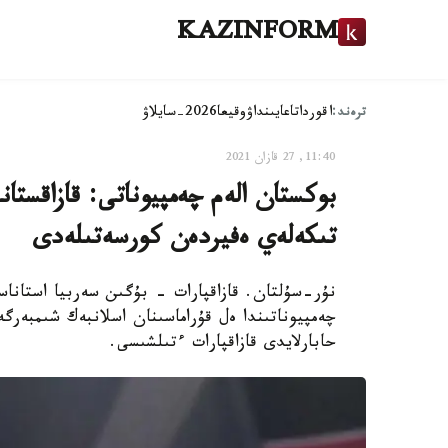
KAZINFORM
ترەند:
اقوردا
تاعايىنداۋ
وقيعا
2026-سايلاۋ
11:40, 27 قازان 2021
بوكستان الەم چەمپيوناتى: قازاقس
تىكەلەي ەفيردەن كورسەتىلەدى
نۇر-سۇلتان. قازاقپارات - بۇگىن سەربيا استاناس
چەمپيوناتىندا ەل قۇراماسىنان اسلانبەك شىمبەرگ
حابارلايدى قازاقپارات ءتىلشىسى.