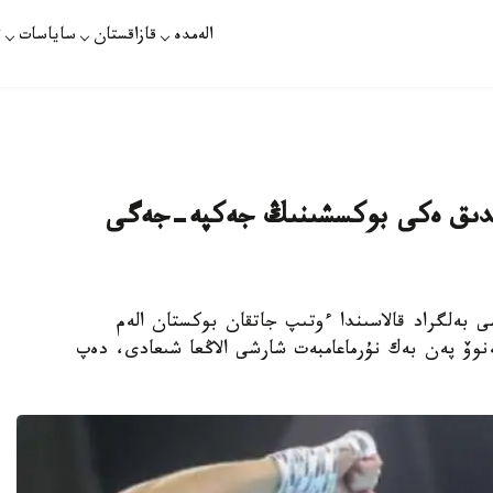
الەمدە
قازاقستان
ساياسات
ت
تاندىق ەكى بوكسشىنىڭ جەكپە-جەگى
ى بەلگراد قالاسىندا ءوتىپ جاتقان بوكستان الەم
ەنوۆ پەن بەك نۇرماعامبەت شارشى الاڭعا شىعادى، دەپ