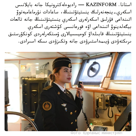
استانا. KAZINFORM — راديوەلەكترونيكا جانە بايلانىس
اسكەري-ينجەنەرلىك ينستيتۋتىنىڭ، ساعادات نۇرماعامبەتوۆ
اتىنداعى قۇرلىق اسكەرلەرى اسكەري ينستيتۋتىنىڭ جانە تالعات
بيگەلدينوۆ اتىنداعى اۋە قورعانىسى كۇشتەرى اسكەري
ينستيتۋتىنىڭ قابىلداۋ كوميسسيالارى ۇمىتكەرلەردى كونكۋرستىق
ىرىكتەۋدى ۇيىمداستىرۋدى جانە وتكىزۋدى ىسكە اسىرادى.
Фото: Қорғаныс министрлігі