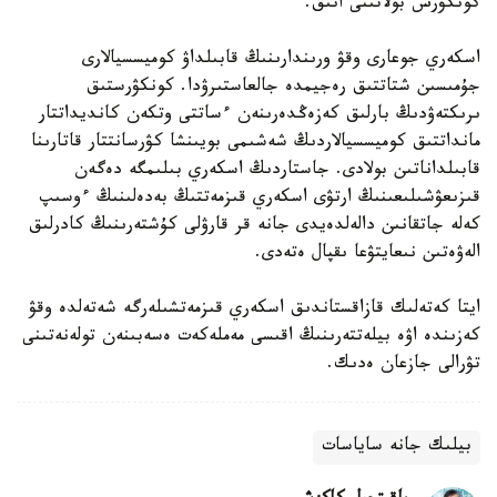
كونكۋرس بولاتىنى انىق.
اسكەري جوعارى وقۋ ورىندارىنىڭ قابىلداۋ كوميسسيالارى
جۇمىسىن شتاتتىق رەجيمدە جالعاستىرۋدا. كونكۋرستىق
ىرىكتەۋدىڭ بارلىق كەزەڭدەرىنەن ءساتتى وتكەن كانديداتتار
مانداتتىق كوميسسيالاردىڭ شەشىمى بويىنشا كۋرسانتتار قاتارىنا
قابىلداناتىن بولادى. جاستاردىڭ اسكەري بىلىمگە دەگەن
قىزىعۋشىلىعىنىڭ ارتۋى اسكەري قىزمەتتىڭ بەدەلىنىڭ ءوسىپ
كەلە جاتقانىن دالەلدەيدى جانە قر قارۋلى كۇشتەرىنىڭ كادرلىق
الەۋەتىن نىعايتۋعا ىقپال ەتەدى.
ايتا كەتەلىك قازاقستاندىق اسكەري قىزمەتشىلەرگە شەتەلدە وقۋ
كەزىندە اۋە بيلەتتەرىنىڭ اقىسى مەملەكەت ەسەبىنەن تولەنەتىنى
تۋرالى جازعان ەدىك.
بيلىك جانە ساياسات