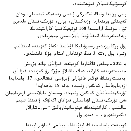
كوممۋنيكاتسيالار قىزمەتىندە.
وسى ورايدا ونىڭ نەگىزگى ۇلەسى رەسەيگە تيەسىلى. ودان
كەيىنگى ورىنداردا وزبەكستان، يران، تۇرىكمەنستان ەلدەرى
تۇر. سونىڭ اراسىندا 168 نوتيفيكاتسيا كارانتيندىك
وبەكتىلەردىڭ انىقتالۋىنا بايلانىستى جىبەرىلدى.
بۇل ورگانيزمدەر رەسپۋبليكا اۋماعىنا اكەلۋ كەزىندە انىقتالىپ
وتىر، بۇل رەتتە 3 مىڭ توننادان استام جۇك قامتىلدى.
«2021-جىلعى قاڭتاردا كوميتەت قىزاناق جانە بۇرىش
جەمىستەرىندە كارانتيندىك باقىلاۋ جۇرگىزۋ كەزىندە قىزاناق
جەمىستەرىنىڭ قوڭىر قاتپارلى ۆيرۋسى انىقتالدى، 17 جاعدايدا
ازەربايجاننان كەلگەن ونىمدە جانە 19 جاعدايدا
تۇرىكمەنستاننان كەلگەن ونىمدە. وسىعان بايلانىستى ازەربايجان
مەن تۇرىكمەنستان اۋماعىنان قىزاناق اكەلۋگە ۋاقىتشا تىيىم
سالىنىپ، كارانتيندىك فيتوسانيتاريالىق ءىس-شارالار
ەنگىزىلدى»، - دەدى ول.
كوميتەت باسشىسىنىڭ ايتۋىنشا، بيىلعى ءساۋىر ايىندا