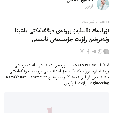
باقىتجول كاكەش
اۆتور
21:44, 07 تامىز 2026
نۇرلىبەك نالىبايەۆ بروندى دوڭگەلەكتى ماشينا
وندىرەتىن زاۋىت جۇمىسىمەن تانىستى
استانا. KAZINFORM - پرەمەر-ءمينيستردىڭ ءبىرىنشى
ورىنباسارى نۇرلىبەك نالىبايەۆ استاناداعى بروندى دوڭگەلەكتى
ماشينا مەن ارنايى تەحنيكا وندىرەتىن Kazakhstan Paramount
Engineering زاۋىتىنا باردى.