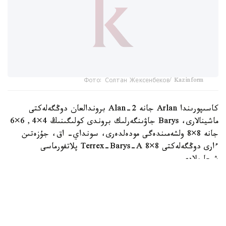
Фото: Солтан Жексенбеков/ Kazinform
كاسىپورىندا Arlan جانە Alan-2 بروندالعان دوڭگەلەكتى
ماشينالارى، Barys جاۋىنگەرلىك بروندى كولىگىنىڭ 4×4, 6×6
جانە 8×8 ولشەمىندەگى مودەلدەرى، سونداي- اق، جۇزەتىن
ءارى دوڭگەلەكتى Terrex-Barys-A 8×8 پلاتفورماسى
شىعارىلادى.