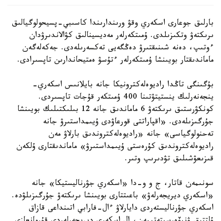
بارلىق جوعارى اسكەري وقۋ ورىندارىندا كاسىبي-پسيحولوگيالىق
ىرىكتەۋ وتكىزىلدى. ۇمىتكەرلەر مەديسينالىق كۋالاندىرۋدان
ءوتىپ، دەنە شىنىقتىرۋ دەڭگەيى تەكسەرىلەدى. جەكەلەگەن
ماماندىقتار بويىنشا ۇمىتكەرلەر ءتۇسۋ ەمتيحاندارىن تاپسىرادى.
بۇگىنگى تاڭدا راديوەلەكترونيكا جانە بايلانىس اسكەري-
ينجەنەرلىك ينستيتۋتىنا 400 ۇمىتكەر قۇجات تاپسىردى.
كونكۋرستىق ىرىكتەۋ 6 ماماندىق جانە 12 بىلىكتىلىك بويىنشا
جۇرگىزىلەدى. «اقپاراتتى قورعاۋدى ۇيىمداستىرۋ جانە
تەحنولوگياسى» جانە «راديوەلەكتروندىق بارلاۋ مەن
راديوەلەكتروندىق كۇرەستى ۇيىمداستىرۋ» ماماندىقتارى ۇلكەن
قىزىعۋشىلىق تۋدىرىپ وتىر.
سونىمەن قاتار، ج و و-دا «اسكەري جۋرناليستيكا» جانە
«اسكەري ديريجەرلەۋ» باعىتتارى بويىنشا ىرىكتەۋ جۇرگىزىلۋدە.
اسكەري جۋرناليستەردى دايارلاۋ ءال-فارابي اتىنداعى قازاق