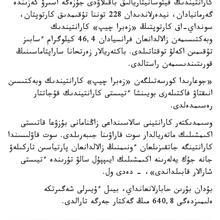
كارانتيندىك فيتوسانيتاريالىق باقىلاۋدى جۇزەگە اسىرۋ كەزىندە
گەرمانيادان، نيدەرلاندىدان 228 توننا تۇقىمدىق كارتوپتان،
سونداي-اق كارتوپتىڭ «زەبرا چيپ» كارانتيندىك
وبەكتىسىمەن زالالدانعان فرانسيادان 46,4 كيلوگرام ءسابىز
تۇقىمىن اكەلۋ توقتاتىلدى. باكتەريالار زەرتحانا ساراپتاماسىنىڭ
قورىتىندىسىمەن راستالدى.
«جوعارىدا كورسەتىلگەن «زەبرا چيپ» كارانتيندىك وبەكتىسىن
انىقتاۋ فاكتىلەرى بويىنشا ءتيىستى كارانتيندىك قۇجاتتار
رەسىمدەلدى.
وسىمدىكتەر كارانتينى سالاسىنداعى زاڭنامانى بۇزۋعا قاتىستى
اكىمشىلىك ماتەريالدار سوت قاراۋىنا جىبەرىلدى. سوت قاۋلىسىندا
كارانتينگە جاتقىزىلعان ءونىمنىڭ زالالدانعان پارتياسىن تاركىلەۋ
جانە جۇك يەلەرىنە اكىمشىلىك ايىپپۇل سالۋ تۇرىندە ءتيىستى
شارالار قابىلداندى»، - دەدى ول.
بۇدان بۇرىن حابارلانعانداي، بيىل ءۇيىرلى شەگىرتكە
ەلىمىزدەگى 640,8 مىڭ گەكتار جەرگە تارالدى.