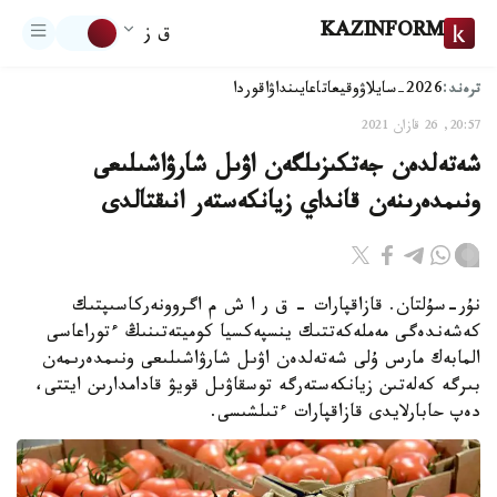
KAZINFORM
ق ز
ترەند:
2026-سايلاۋ
وقيعا
تاعايىنداۋ
اقوردا
20:57, 26 قازان 2021
شەتەلدەن جەتكىزىلگەن اۋىل شارۋاشىلىعى
ونىمدەرىنەن قانداي زيانكەستەر انىقتالدى
نۇر-سۇلتان. قازاقپارات - ق ر ا ش م اگروونەركاسىپتىك
كەشەندەگى مەملەكەتتىك ينسپەكسيا كوميتەتىنىڭ ءتوراعاسى
المابەك مارس ۇلى شەتەلدەن اۋىل شارۋاشىلىعى ونىمدەرىمەن
بىرگە كەلەتىن زيانكەستەرگە توسقاۋىل قويۋ قادامدارىن ايتتى،
دەپ حابارلايدى قازاقپارات ءتىلشىسى.