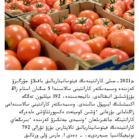
«2021-جىلى كارانتيندىك فيتوسانيتاريالىق باقىلاۋ جۇرگىزۋ
كەزىندە وسىمدىكتەر كارانتينى سالاسىندا 5 مىڭنان استام زاڭ
بۇزۋشىلىق انىقتالدى. ناتيجەسىندە، 392 ميلليون تەڭگە
اكىمشىلىك ايىپپۇل سالىندى. وسىمدىكتەر كارانتينى سالاسىنداعى
زاڭنامانى بۇزعانى ءۇشىن كوميتەت ەكسپورتتاۋشى ەلدەرگە
كارانتينگە جاتقىزىلعان ءونىمدى جەتكىزۋ كەزىندە ءبىرىڭعاي
كارانتيندىك فيتوسانيتاريالىق تالاپتارىن بۇزۋ تۋرالى 792
نوتيفيكاتسيا جىبەردى»، - دەدى ا. مارس ۇلى ورتالىق