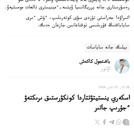
كولەمنىڭ 3,6 پايىزى عانا پايدالانىلىپ وتىر، - دەدى سۋ
رەسۋرستارى جانە يرريگاتسيا ۆيتسە-ءمينيسترى تالعات مومىشيەۆ.
اتىراۋدا جەراستى تۇزدى سۋى كوتەرىلىپ، ءۇش ءىرى
ساياباقتىڭ قۇرىلىسى توقتاعانىن جازعان ەدىك.
بيلىك جانە ساياسات
باقىتجول كاكەش
اۆتور
21:58, 07 تامىز 2026
اسكەري ينستيتۋتتاردا كونكۋرستىق ىرىكتەۋ
ءجۇرىپ جاتىر