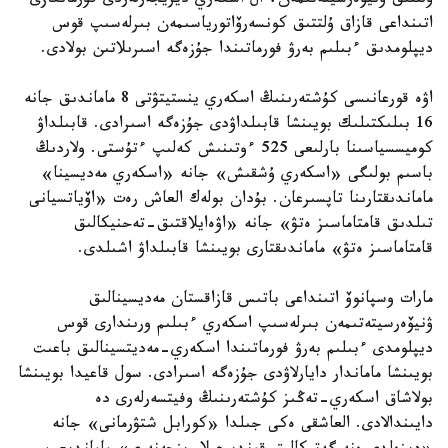
ۇلتتىق ۋنيۆەرسيتەتىمەن، ال اسكەري ديريجەرلەردى قۇرمانعازى
اتىنداعى قازاق ۇلتتىق كونسەرۆاتورياسىمەن بىرلەسىپ قوس
ديپلومدىق ءبىلىم بەرۋ فورماتىندا جۇزەگە اسىرىلاتىن بولادى.
اۋە قورعانىسى كۇشتەرىنىڭ اسكەري ينستيتۋتى 8 ماماندىق جانە
16 بىلىكتىلىك بويىنشا قابىلداۋدى جۇزەگە اسىرادى. قابىلداۋ
كوميسسياسىنا بارلىعى 525 ءوتىنىش كەلىپ ءتۇستى. ولاردىڭ
باسىم بولىگى «اسكەري ۇشقىش» جانە «اسكەري مەديسينا»
ماماندىقتارىنا تاپسىرعان. بۇدان بولەك العاش رەت «اۆياتسيانى
تىلدىق قامتاماسىز ەتۋ» جانە «اۋەايلاقتىق-تەحنيكالىق
قامتاماسىز ەتۋ» ماماندىقتارى بويىنشا قابىلداۋ اشىلدى.
مارات وسپانوۆ اتىنداعى باتىس قازاقستان مەديسينالىق
ۋنيۆەرسيتەتىمەن بىرلەسىپ اسكەري ءبىلىم ورىندارى قوس
ديپلومدى ءبىلىم بەرۋ فورماتىندا اسكەري-مەديتسينالىق باعىت
بويىنشا ماماندار دايارلاۋدى جۇزەگە اسىرادى. سول قاعيدا بويىنشا
بولاشاق اسكەري-تەڭىز كۇشتەرىنىڭ وفيتسەرلەرى دە
دايىندالادى. العاشقى ەكى جىلدا «كورابل شتۋرمانى» جانە