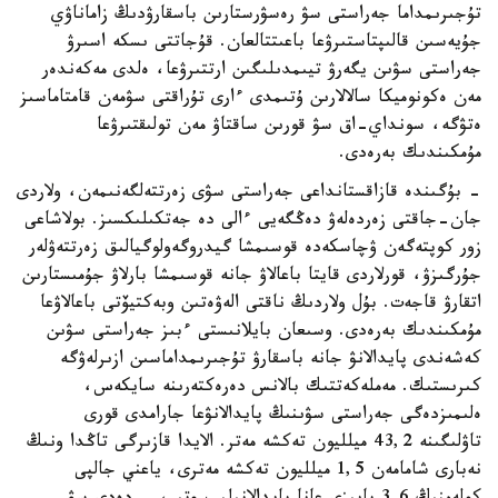
تۇجىرىمداما جەراستى سۋ رەسۋرستارىن باسقارۋدىڭ زاماناۋي
جۇيەسىن قالىپتاستىرۋعا باعىتتالعان. قۇجاتتى ىسكە اسىرۋ
جەراستى سۋىن يگەرۋ تيىمدىلىگىن ارتتىرۋعا، ەلدى مەكەندەر
مەن ەكونوميكا سالالارىن ۇتىمدى ءارى تۇراقتى سۋمەن قامتاماسىز
ەتۋگە، سونداي-اق سۋ قورىن ساقتاۋ مەن تولىقتىرۋعا
مۇمكىندىك بەرەدى.
- بۇگىندە قازاقستانداعى جەراستى سۋى زەرتتەلگەنىمەن، ولاردى
جان-جاقتى زەردەلەۋ دەڭگەيى ءالى دە جەتكىلىكسىز. بولاشاعى
زور كوپتەگەن ۋچاسكەدە قوسىمشا گيدروگەولوگيالىق زەرتتەۋلەر
جۇرگىزۋ، قورلاردى قايتا باعالاۋ جانە قوسىمشا بارلاۋ جۇمىستارىن
اتقارۋ قاجەت. بۇل ولاردىڭ ناقتى الەۋەتىن وبەكتيۆتى باعالاۋعا
مۇمكىندىك بەرەدى. وسىعان بايلانىستى ءبىز جەراستى سۋىن
كەشەندى پايدالانۋ جانە باسقارۋ تۇجىرىمداماسىن ازىرلەۋگە
كىرىستىك. مەملەكەتتىك بالانس دەرەكتەرىنە سايكەس،
ەلىمىزدەگى جەراستى سۋىنىڭ پايدالانۋعا جارامدى قورى
تاۋلىگىنە 43,2 ميلليون تەكشە مەتر. الايدا قازىرگى تاڭدا ونىڭ
نەبارى شامامەن 1,5 ميلليون تەكشە مەترى، ياعني جالپى