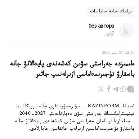
بيلىك جانە ساياسات
без автора
اۆتور
22:31, 07 تامىز 2026
ەلىمىزدە جەراستى سۋىن كەشەندى پايدالانۋ جانە
باسقارۋ تۇجىرىمداماسى ازىرلەنىپ جاتىر
استانا. KAZINFORM - سۋ رەسۋرستارى جانە يرريگاتسيا
مينيسترلىگىنىڭ جەراستى سۋى دەپارتامەنتى 2027-2040
-جىلدارعا ارنالعان جەراستى سۋىن كەشەندى پايدالانۋ جانە
باسقارۋ تۇجىرىمداماسىن ازىرلەپ جاتقانىن حابارلادى.