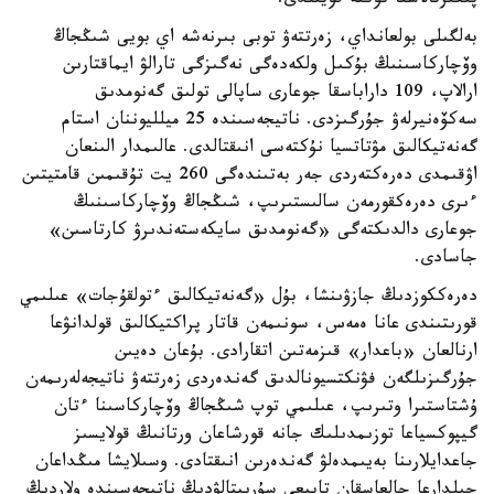
پىكىرتالاسقا نۇكتە قويىلدى.
بەلگىلى بولعانداي، زەرتتەۋ توبى بىرنەشە اي بويى شىڭجاڭ
وۆچاركاسىنىڭ بۇكىل ولكەدەگى نەگىزگى تارالۋ ايماقتارىن
ارالاپ، 109 داراباسقا جوعارى ساپالى تولىق گەنومدىق
سەكۆەنيرلەۋ جۇرگىزدى. ناتيجەسىندە 25 ميلليوننان استام
گەنەتيكالىق مۋتاتسيا نۇكتەسى انىقتالدى. عالىمدار الىنعان
اۋقىمدى دەرەكتەردى جەر بەتىندەگى 260 يت تۇقىمىن قامتيتىن
ءىرى دەرەكقورمەن سالىستىرىپ، شىڭجاڭ وۆچاركاسىنىڭ
جوعارى دالدىكتەگى «گەنومدىق سايكەستەندىرۋ كارتاسىن»
جاسادى.
دەرەككوزدىڭ جازۋىنشا، بۇل «گەنەتيكالىق ءتولقۇجات» عىلىمي
قورىتىندى عانا ەمەس، سونىمەن قاتار پراكتيكالىق قولدانۋعا
ارنالعان «باعدار» قىزمەتىن اتقارادى. بۇعان دەيىن
جۇرگىزىلگەن فۋنكتسيونالدىق گەندەردى زەرتتەۋ ناتيجەلەرىمەن
ۇشتاستىرا وتىرىپ، عىلىمي توپ شىڭجاڭ وۆچاركاسىنا ءتان
گيپوكسياعا توزىمدىلىك جانە قورشاعان ورتانىڭ قولايسىز
جاعدايلارىنا بەيىمدەلۋ گەندەرىن انىقتادى. وسىلايشا مىڭداعان
جىلدارعا جالعاسقان تابيعي سۇرىپتالۋدىڭ ناتيجەسىندە ولاردىڭ