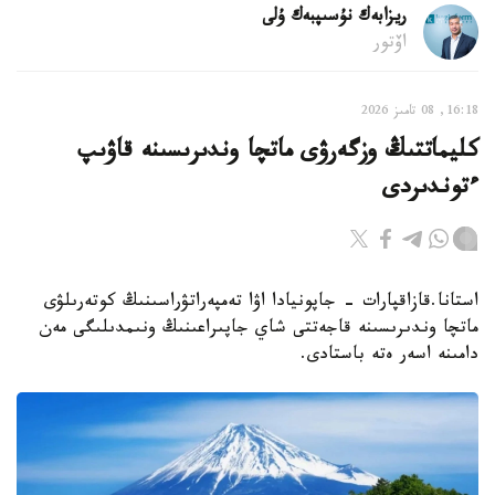
ريزابەك نۇسىپبەك ۇلى
اۆتور
16:18, 08 تامىز 2026
كليماتتىڭ وزگەرۋى ماتچا وندىرىسىنە قاۋىپ
ءتوندىردى
استانا.قازاقپارات - جاپونيادا اۋا تەمپەراتۋراسىنىڭ كوتەرىلۋى
ماتچا وندىرىسىنە قاجەتتى شاي جاپىراعىنىڭ ونىمدىلىگى مەن
دامىنە اسەر ەتە باستادى.