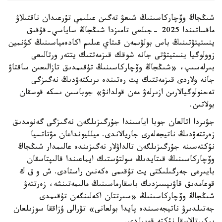
شىڭجاڭ وۆچاركاسىنىڭ شىعۋ تەگىن عىلىمي تۇرعىدان ناقتىلاۋ
ماقساتىندا 2025 -جىلعى تامىزدا شىڭجاڭ ساياسي-قۇقىق
ينستيتۋتىنىڭ باس بولۋىمەن قىتاي عىلىم اكادەمياسىنىڭ كۋنمين
زوولوگيا ينستيتۋتى جانە شوقك قىزمەتتىك يتتەر ورتالىعى
بىرلەسىپ، «شىڭجاڭ وۆچاركاسىنىڭ تۇقىمدىق تازالىعىن ساقتاۋ
جانە ولاردى قىزمەتتىك يت رەتىندە ىرىكتەۋدىڭ نەگىزگى
تەحنولوگيالارىن ازىرلەۋ مەن قولدانۋ» جوباسىن ىسكە قوسقان
بولاتىن.
جۋىردا اتالعان جوبا اياسىندا جۇرگىزىلگەن نەگىزگى گەنومدىق
زەرتتەۋدىڭ ناتيجەلەرى جاريالاندى. ميلليونداعان مۋتاتسيا
نۇكتەسىنە جۇرگىزىلگەن تالداۋلار نەگىزىندە عالىمدار شىڭجاڭ
وۆچاركاسىنىڭ قىتايدىڭ سولتۇستىك ايماعىندا قالىپتاسقان
بايىرعى جەرگىلىكتى يت تۇقىمى ەكەنىن راستادى. ش و ق ك
قوعامدىق قاۋىپسىزدىك باسقارماسىنىڭ مالىمەتىنشە، زەرتتەۋ
شىڭجاڭ وۆچاركاسىنىڭ «سىرتتان اكەلىنگەن تۇقىمدى
جەتىلدىرۋ ناتيجەسىندە پايدا بولعانى» تۋرالى ۇزاققا سوزىلعان