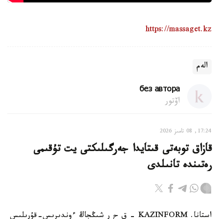
https://massaget.kz
الەم
без автора
اۆتور
17:24, 08 تامىز 2026
قازاق توبەتى قىتايدا جەرگىلىكتى يت تۇقىمى
رەتىندە تانىلدى
استانا. KAZINFORM – ق ح ر شىڭجاڭ ءوندىرىس-قۇرىلىس