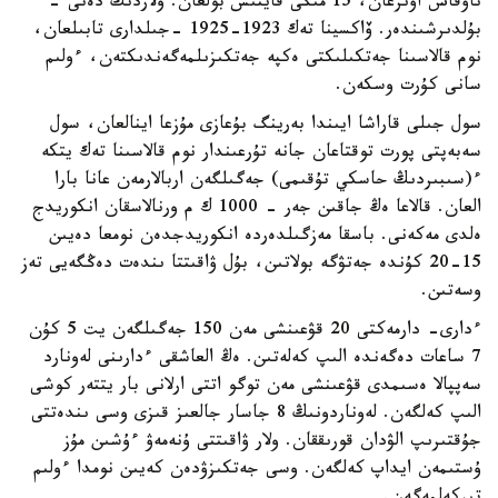
ناۋقاس اۋىرعان، 15 مىڭى قايتىس بولعان. ولاردىڭ دەنى -
بۇلدىرشىندەر. ۆاكسينا تەك 1923-1925 -جىلدارى تابىلعان،
نوم قالاسىنا جەتكىلىكتى ەكپە جەتكىزىلمەگەندىكتەن، ءولىم
سانى كۇرت وسكەن.
سول جىلى قاراشا ايىندا بەرينگ بۇعازى مۇزعا اينالعان، سول
سەبەپتى پورت توقتاعان جانە تۇرعىندار نوم قالاسىنا تەك يتكە
ء(سىبىردىڭ حاسكي تۇقىمى) جەگىلگەن اربالارمەن عانا بارا
العان. قالاعا ەڭ جاقىن جەر - 1000 ك م ورنالاسقان انكوريدج
ەلدى مەكەنى. باسقا مەزگىلدەردە انكوريدجدەن نومعا دەيىن
15-20 كۇندە جەتۋگە بولاتىن، بۇل ۋاقىتتا ىندەت دەڭگەيى تەز
وسەتىن.
ءدارى- دارمەكتى 20 قۋعىنشى مەن 150 جەگىلگەن يت 5 كۇن
7 ساعات دەگەندە الىپ كەلەتىن. ەڭ العاشقى ءدارىنى لەونارد
سەپپالا ەسىمدى قۋعىنشى مەن توگو اتتى ارلانى بار يتتەر كوشى
الىپ كەلگەن. لەوناردونىڭ 8 جاسار جالعىز قىزى وسى ىندەتتى
جۇقتىرىپ الۋدان قورىققان. ولار ۋاقىتتى ۇنەمەۋ ءۇشىن مۇز
ۇستىمەن ايداپ كەلگەن. وسى جەتكىزۋدەن كەيىن نومدا ءولىم