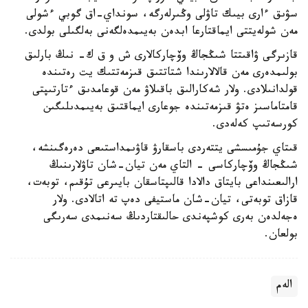
سۋىق ءارى بيىك تاۋلى وڭىرلەرگە، سونداي-اق گوبي ءشولى
مەن شولەيتتى ايماقتارعا ابدەن بەيىمدەلگەنى بەلگىلى بولدى.
قازىرگى ۋاقىتتا شىڭجاڭ وۆچاركالارى ش و ق ك- نىڭ بارلىق
بولىمدەرى مەن قالالارىندا شتاتتىق قىزمەتتىك يت رەتىندە
قولدانىلادى. ولار شەكارالىق باقىلاۋ مەن قوعامدىق ءتارتىپتى
قامتاماسىز ەتۋ قىزمەتىندە جوعارى ايماقتىق بەيىمدىلىگىن
كورسەتىپ كەلەدى.
قىتاي جۇمىسشى يتتەردى باسقارۋ قاۋىمداستىعى دەرەگىنشە،
شىڭجاڭ وۆچاركاسى - التاي مەن تيان-شان تاۋلارىنىڭ
ارالىعىنداعى بايتاق دالادا قالىپتاسقان بايىرعى تۇقىم، توبەت،
قازاق توبەتى، تيان-شان ماستيفى دەپ تە اتالادى. ولار
ەجەلدەن بەرى كوشپەندى حالىقتاردىڭ سەنىمدى سەرىگى
بولعان.
الەم