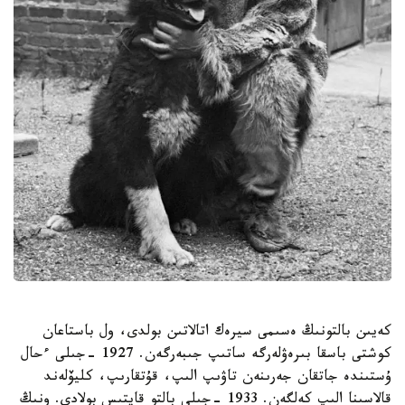
كەيىن بالتونىڭ ەسىمى سيرەك اتالاتىن بولدى، ول باستاعان
كوشتى باسقا بىرەۋلەرگە ساتىپ جىبەرگەن. 1927 -جىلى ءحال
ۇستىندە جاتقان جەرىنەن تاۋىپ الىپ، قۇتقارىپ، كليۆلەند
قالاسىنا الىپ كەلگەن. 1933 -جىلى بالتو قايتىس بولادى. ونىڭ