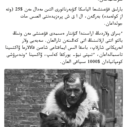
تىركەلمەگەن.
بارلىق قۋعىنشىعا الياسكا گۋبەرناتورى التىن مەدال مەن $25 (وتە
از كولەمدە) بەرگەن، ال ا ق ش پرەزيدەنتى العىس حات
جولداعان.
ءبىراق ولاردىڭ اراسىندا گۋننار ەسىمدى قۋعىنشى مەن ونىڭ
بالتو اتتى ارلانىنىڭ اتى كەڭىنەن تارالعان. سەبەبى ولار
امەريكانى شارلاپ، باسقا الىس ايماقتاعى شاعىن قالالارعا ۆاكتسينا
تاسىمالداعان، ءتىپتى نيۋ- يوركقا كەلىپ، ۆاكسينا ءوندىرۋشى
كومپانيادان $1000 سىياقى العان.