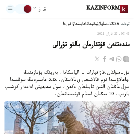
KAZINFORM
ق ز
ترەند:
2026-سايلاۋ
وقيعا
تاعايىنداۋ
اقوردا
07:43, 25 قازان 2021
ىندەتتەن قۇتقارعان بالتو تۋرالى
نۇر-سۇلتان.قازاقپارات - الياسكادا، بەرينگ بۇعازىنىڭ
جاعالاۋىندا نوم قالاشىعى ورنالاسقان. ⅩⅨ عاسىردىڭ سوڭىندا
سول ماڭنان التىن تابىلعان ەكەن، سول سەبەپتى ادامدار كوشىپ
بارىپ، 10 مىڭنان استام قونىستانعان.