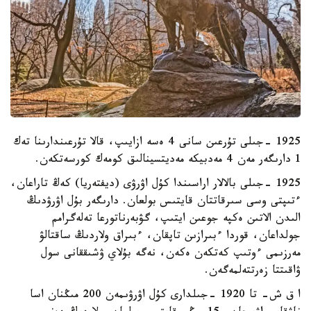
1925 -جىلى تۇرعىن سانى 4 ەسە ازايىپ، قالا تۇرعىندارىنا تەك
1 دارىگەر مەن 4 مەدبيكە مەديتسينالىق كومەك كورسەتكەن.
1925 -جىلى بالالار اراسىندا كۇل اۋرۋى (ديفتەريا) كەڭ تاراعان،
ءتىپتى وسى سىرقاتتان قايتىس بولعان. دارىگەر بۇل اۋرۋدىڭ
الىدن الاتىن ەكپە جوعىن ايتىپ، گۋبەرناتورعا تەلەگرامم
جولداعان، قوردا ءبىرازىن تاپقان، ءبىراق ولاردىڭ ساقتالۋ
مەرزىمى ءوتىپ كەتكەن ەكەن، نەگە بۇلاي ۋشىققانى سول
ۋاقىتتا زەرتتەلمەگەن.
ا ق ش- تا 1920 -جىلدارى كۇل اۋرۋىمەن 200 مىڭنان اسا