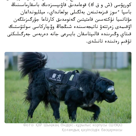
كورپۋسى (ش و ق ك) قوعامدىق قاۋىپسىزدىك باسقارماسىنىڭ
باسپا ءسوز قىزمەتىنەن بەلگىلى بولعانداي، ميلليونداعان
مۋتاتسيا نۇكتەسىن قامتيتىن گەنومدىق كارتاعا جۇرگىزىلگەن
اۋقىمدى زەرتتەۋ ناتيجەسىندە شىڭجاڭ وۆچاركاسى سولتۇستىك
قىتاي وڭىرىندە قالىپتاسقان بايىرعى جانە دەربەس جەرگىلىكتى
تۇقىم رەتىندە تانىلدى.
Фото: ҚХР Шыңжаң Өндіріс-құрылыс корпусы (ШӨҚК)
Қоғамдық қауіпсіздік басқармасы