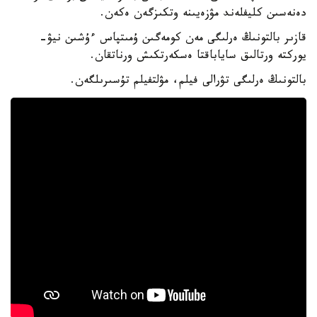
دەنەسىن كليفلەند مۋزەيىنە وتكىزگەن ەكەن.
قازىر بالتونىڭ ەرلىگى مەن كومەگىن ۇمىتپاس ءۇشىن نيۋ-
يوركتە ورتالىق ساياباقتا ەسكەرتكىش ورناتقان.
بالتونىڭ ەرلىگى تۋرالى فيلم، مۋلتفيلم تۇسىرىلگەن.