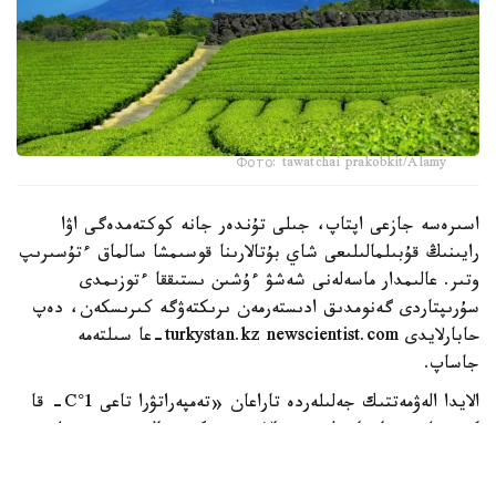
Фото: tawatchai prakobkit/Alamy
اسىرەسە جازعى اپتاپ، جىلى تۇندەر جانە كوكتەمدەگى اۋا
رايىنىڭ قۇبىلمالىلىعى شاي بۇتالارىنا قوسىمشا سالماق ءتۇسىرىپ
وتىر. عالىمدار ماسەلەنى شەشۋ ءۇشىن ىستىققا ءتوزىمدى
سۇرىپتاردى گەنومدىق ادىستەرمەن ىرىكتەۋگە كىرىسكەن، دەپ
حابارلايدى turkystan.kz newscientist.com-عا سىلتەمە
جاساپ.
الايدا الەۋمەتتىك جەلىلەردە تاراعان «تەمپەراتۋرا تاعى 1°C- قا
كوتەرىلسە، ماتچا مۇلدە جوعالادى» دەگەن مالىمدەمەنى عىلىمي
تۇرعىدان دالەلدەنگەن بولجام دەۋگە بولمايدى. قازىرگى
زەرتتەۋلەر كليماتتىڭ جىلىنۋى ءونىم كولەمىن ازايتىپ، جوعارى