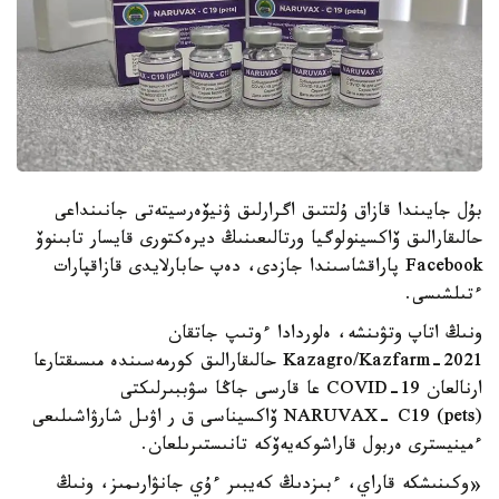
بۇل جايىندا قازاق ۇلتتىق اگرارلىق ۋنيۆەرسيتەتى جانىنداعى
حالىقارالىق ۆاكسينولوگيا ورتالىعىنىڭ ديرەكتورى قايسار تابىنوۆ
Facebook پاراقشاسىندا جازدى، دەپ حابارلايدى قازاقپارات
ءتىلشىسى.
ونىڭ اتاپ وتۋىنشە، ەلوردادا ءوتىپ جاتقان
Kazagro/Kazfarm-2021 حالىقارالىق كورمەسىندە مىسىقتارعا
ارنالعان COVID-19 عا قارسى جاڭا سۋببىرلىكتى
NARUVAX- C19 (pets) ۆاكسيناسى ق ر اۋىل شارۋاشىلىعى
ءمينيسترى ەربول قاراشوكەيەۆكە تانىستىرىلعان.
«وكىنىشكە قاراي، ءبىزدىڭ كەيبىر ءۇي جانۋارىمىز، ونىڭ