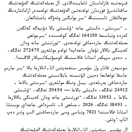
قىزمەتىنە قاراماستان تاعايىندالادى. ال مەملەكەتتىك الەۋمەتتىك
ساقتاندىرۋ قورىنان تولەنەتىن الەۋمەتتىك تولەمدەر ازاماتتاردىڭ
جوعالتقان تابىسىنىڭ ءبىر بولىگىن وتەۋگە باعىتتالعان.
- ءبىرىنشى، ەكىنشى جانە ءۇشىنشى بالا دۇنيەگە كەلگەن
كەزدە وتباسىعا 164350 تەڭگە كولەمىندە ءبىرجولعى
مەملەكەتتىك جاردەماقى تولەنەدى. ءتورتىنشى جانە ودان
كەيىنگى بالالار تۋعان جاعدايدا تولەم مولشەرى 272475 تەڭگە،
- دەدى سپيكەر استانا قالاسىنىڭ كوممۋنيكاتسيالار الاڭىندا.
سونىمەن قاتار ول جۇمىس ىستەمەيتىن اتا-انالارعا بالا ءبىر جارىم
جاسقا تولعانعا دەيىن كۇتىمىنە بايلانىستى مەملەكەتتىك
جاردەماقى بەرىلەدى. بيىل ونىڭ مولشەرى ءبىرىنشى بالاعا -
24912 تەڭگە، ەكىنشى بالاعا — 29454 تەڭگە، ءۇشىنشى
بالاعا - 33952 تەڭگە، ءتورتىنشى جانە ودان كەيىنگى بالالارعا
- 38493 تەڭگە. 2026 -جىلعى 1- تامىزداعى جاعداي بويىنشا
استانا قالاسىندا 7821 وتباسى وسى جاردەماقىنى الىپ وتىر دەپ
اتاپ ءوتتى.
ال جۇمىس ىستەيتىن اتا-انالارعا مەملەكەتتىك الەۋمەتتىك