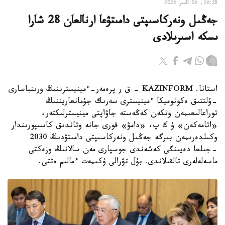
16:28, 06 تامىز 2026
جەڭىل ونەركاسىپتى دامىتۋعا ارنالعان 28 شارا
ىسكە اسىرىلادى
استانا. KAZINFORM - ق ر پرەمەر-ءمينيسترىنىڭ ورىنباسارى
-ۇلتتىق ەكونوميكا ءمينيسترى سەرىك جۇمانعاريننىڭ
توراعالىعىمەن وتكەن كەڭەستە جاۋاپتى مينيسترلىكتەر،
«اتامەكەن» ۇ ك پ، «دامۋ» قورى جانە وتاندىق كاسىپورىندار
وكىلدەرىمەن بىرگە جەڭىل ونەركاسىپتى دامىتۋدىڭ 2030
-جىلعا دەيىنگى كەشەندى جوسپارى مەن سالانىڭ وزەكتى
ماسەلەلەرى تالقىلاندى. بۇل تۋرالى ۇكىمەت ءمالىم ەتتى.