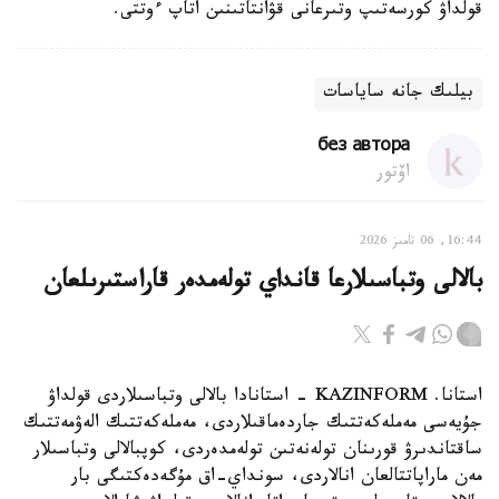
قولداۋ كورسەتىپ وتىرعانى قۋانتاتىنىن اتاپ ءوتتى.
بيلىك جانە ساياسات
без автора
اۆتور
16:44, 06 تامىز 2026
بالالى وتباسىلارعا قانداي تولەمدەر قاراستىرىلعان
استانا. KAZINFORM - استانادا بالالى وتباسىلاردى قولداۋ
جۇيەسى مەملەكەتتىك جاردەماقىلاردى، مەملەكەتتىك الەۋمەتتىك
ساقتاندىرۋ قورىنان تولەنەتىن تولەمدەردى، كوپبالالى وتباسىلار
مەن ماراپاتتالعان انالاردى، سونداي-اق مۇگەدەكتىگى بار