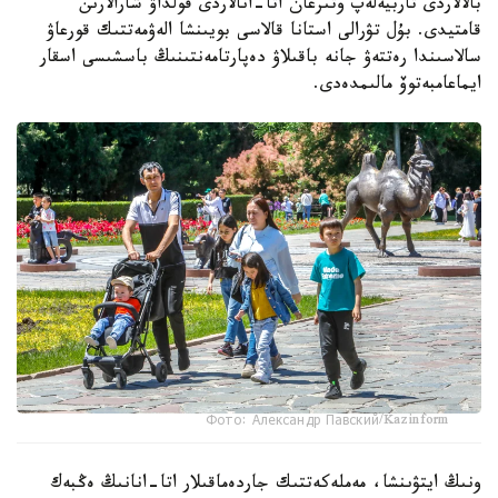
بالالاردى تاربيەلەپ وتىرعان اتا-انالاردى قولداۋ شارالارىن
قامتيدى. بۇل تۋرالى استانا قالاسى بويىنشا الەۋمەتتىك قورعاۋ
سالاسىندا رەتتەۋ جانە باقىلاۋ دەپارتامەنتىنىڭ باسشىسى اسقار
ايماعامبەتوۆ مالىمدەدى.
Фото: Александр Павский/Kazinform
ونىڭ ايتۋىنشا، مەملەكەتتىك جاردەماقىلار اتا-انانىڭ ەڭبەك