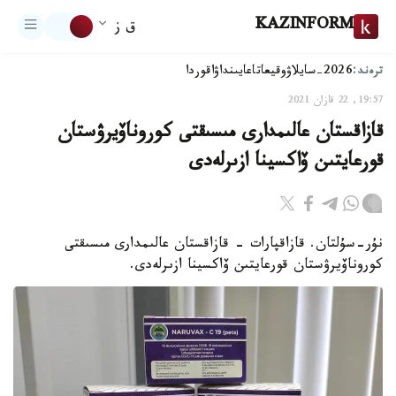
KAZINFORM
ق ز
ترەند:
2026-سايلاۋ
وقيعا
تاعايىنداۋ
اقوردا
19:57, 22 قازان 2021
قازاقستان عالىمدارى مىسىقتى كوروناۆيرۋستان
قورعايتىن ۆاكسينا ازىرلەدى
نۇر-سۇلتان. قازاقپارات - قازاقستان عالىمدارى مىسىقتى
كوروناۆيرۋستان قورعايتىن ۆاكسينا ازىرلەدى.