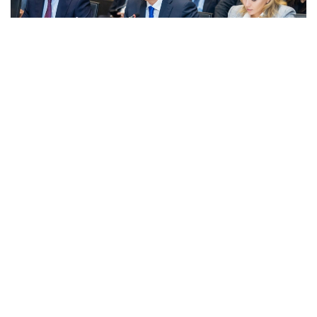
Фото: Правительство РК
قاتىسۋشىلارعا جەڭىل ونەركاسىپتى دامىتۋدىڭ 2026-2030
-جىلدارعا ارنالعان كەشەندى جوسپارىنىڭ نەگىزگى ەرەجەلەرى
تانىستىرىلدى. ونەركاسىپ ۆيسە- ءمينيسترى ولجاس ساپاربەكوۆ
اتاپ وتكەندەي، قۇجات زاڭناما، ساتىپ الۋ تەتىگىن جەتىلدىرۋ،
«كولەڭكەلى» يمپورتقا قارسى ءىس-قيمىل، ينۆەستيتسيا تارتۋ،
وتاندىق برەندتى دامىتۋ مەن كادر دايارلاۋعا ارنالعان 28 ءىس-
شارانى قامتيدى.