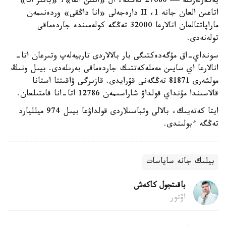
يەگەرلەرىنە — 27680 تەڭگە، ال «التىن القا»، «باتىر انا»
اتاعىن العان جانە 1، II دارەجەلى «انا داڭقى» وردەنىمەن
ماراپاتتالعان انالارعا 32000 تەڭگە كولەمىندە جاردەماقى
تولەنەدى.
سونداي-اق مۇگەدەكتىگى بار بالالاردى تاربيەلەپ وتىرعان اتا-
انالارعا اي سايىن مەملەكەتتىك جاردەماقى بەرىلەدى. بيىل ونىڭ
مولشەرى 81871 تەڭگەنى قۇرايدى. قازىرگى ۋاقىتتا استانا
قالاسىندا مۇنداي قولداۋ شاراسىمەن 12786 اتا-انا قامتىلعان.
ايتا كەتەيىك، بالالى وتباسىلاردى قولداۋعا بيىل 974 ميلليارد
تەڭگە ءبولىندى.
بيلىك جانە ساياسات
باقىتجول كاكەش
اۆتور