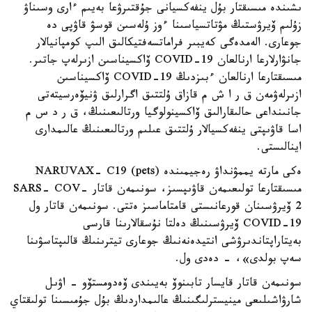
ىشىندە مىسىقتار بۇل ينفەكسيانى جۇقتىرۋعا بەيىم ءارى وسىناۋ
زۇلىم ۆيرۋستىڭ مۋتاتسياسىنا ءوز ۇلەسىن قوسۋ قاۋپى دە
جوعارى. الەمدەگى كەيبىر فراماتسەفتيكالىق الىپ كومپانيالار
جانۋارلارعا ارنالعان COVID-19 ۆاكسيناسىن ازىرلەپ جاتىر.
مىسىقتارعا ارنالعان ءبىزدىڭ COVID-19 ۆاكسيناسىن
ازىرلەۋمەن ق ر ا ش م قازاق ۇلتتىق اگرارلىق ۋنيۆەرسيتەتى
جانىنداعى حالىقارالىق ۆاكسينولوگيا ورتالىعىنىڭ، ق ر د س م
اسا قاۋىپتى ينفەكسيالار ۇلتتىق عىلىم ورتالىعىنىڭ عالىمدارى
اينالىستى.
ەكى مارتە يممۋنداۋ رەجيمىندە NARUVAX- C19 (pets)
مىسىقتارعا تولىعىمەن قاۋىپسىز، سونىمەن قاتار SARS- COV-
2 ۆيرۋسىنان قورعانىستى قامتاماسىز ەتتى. سونىمەن قاتار ول
COVID-19 ۆيرۋسىنىڭ دەلتا نۇسقالارىنا قارسى
بەيتاراپتاندىرۋشى انتيدەنەنىڭ جوعارى تيترىنىڭ قالىپتاسۋىنا
سەپ بولدى»، - دەدى ول.
سونىمەن قاتار قايسار تابىنوۆ بەيىندى ۆەدومستۆو - اۋىل
شارۋاشىلىعى مينيسترلىگىنىڭ عالىمداردىڭ بۇل جۇمىسىنا تولىقتاي