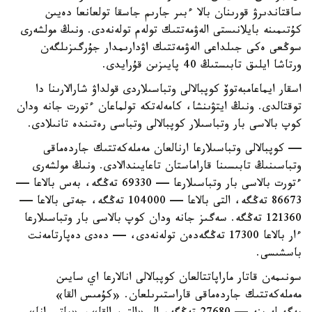
ساقتاندىرۋ قورىنان بالا ءبىر جارىم جاسقا تولعانعا دەيىن
كۇتىمىنە بايلانىستى الەۋمەتتىك تولەم تولەنەدى. ونىڭ مولشەرى
سوڭعى ەكى جىلداعى الەۋمەتتىك اۋدارىمدار جۇرگىزىلگەن
ورتاشا ايلىق تابىستىڭ 40 پايىزىن قۇرايدى.
اسقار ايماعامبەتوۆ كوپبالالى وتباسىلاردى قولداۋ شارالارىنا دا
توقتالدى. ونىڭ ايتۋىنشا، كامەلەتكە تولماعان ءتورت جانە ودان
كوپ بالاسى بار وتباسىلار كوپبالالى وتباسى رەتىندە تانىلادى.
— كوپبالالى وتباسىلارعا ارنالعان مەملەكەتتىك جاردەماقى
وتباسىنىڭ تابىسىنا قاراماستان تاعايىندالادى. ونىڭ مولشەرى
ءتورت بالاسى بار وتباسىلارعا — 69330 تەڭگە، بەس بالاعا —
86673 تەڭگە، التى بالاعا — 104000 تەڭگە، جەتى بالاعا —
121360 تەڭگە. سەگىز جانە ودان كوپ بالاسى بار وتباسىلارعا
ءار بالاعا 17300 تەڭگەدەن تولەنەدى، — دەدى دەپارتامەنت
باسشىسى.
سونىمەن قاتار ماراپاتتالعان كوپبالالى انالارعا اي سايىن
مەملەكەتتىك جاردەماقى قاراستىرىلعان. «كۇمىس القا»