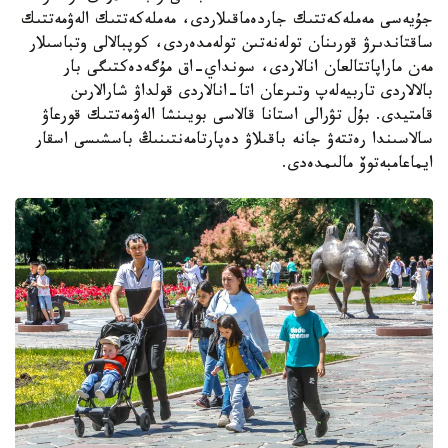
جۇيەسى مەملەكەتتىك جاردەماقىلاردى، مەملەكەتتىك الەۋمەتتىك
ساقتاندىرۋ قورىنان تولەنەتىن تولەمدەردى، كوپبالالى وتباسىلار
مەن ماراپاتتالعان انالاردى، سونداي-اق مۇگەدەكتىگى بار
بالالاردى تاربيەلەپ وتىرعان اتا-انالاردى قولداۋ شارالارىن
قامتيدى. بۇل تۋرالى استانا قالاسى بويىنشا الەۋمەتتىك قورعاۋ
سالاسىندا رەتتەۋ جانە باقىلاۋ دەپارتامەنتىنىڭ باسشىسى اسقار
ايماعامبەتوۆ مالىمدەدى.