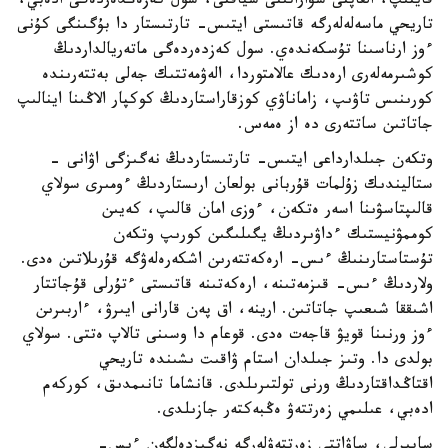
قايتىپ، القاپتى سۋاراتىنى سياقتى، سول كەزەڭدەردەگى ادەبي،
تاريحي ماسەلەلەرگە قاتىستى ايتىس- تارتىستار دا بۇگىنگى كۇنى
ءوز ارناسىنا تۇسكەندەي. سول كەزدەردەگى ماتەريالداردىڭ
كوشىرمەلەرى ارەدىك عالامتوردا، الەۋمەتتىك جەلى بەتتەرىندە
كورىنىس تاۋىپ، زاماناۋي كوزقاراستاردىڭ كوكپار الاڭىنا اينالىپ
جاتاتىن ساتتەرى دە از ەمەس.
وتكەن جىلدارداعى ايتىس- تارتىستاردىڭ نەگىزگى اۋانى -
ستاليندىك زۇلمات قۇربانى بولعان ارىستاردىڭ ءومىرى سولاي
قالىپتاسۋىنا اسەر ەتكەن، ءوزى امان قالىپ، كەيىن
كوممۋنيستىك ءداۋىردىڭ يگىلىگىن كورىپ وتكەن
تۇستاستارىنىڭ ءىس- ارەكەتتەرىن اشكەرەلەۋگە قۇرىلاتىن ەدى.
ولاردىڭ ءىس- قىزمەتىنە، ارەكەتىنە قاتىستى ءتۇرلى قۇجاتتار
اشىققا شىعىپ جاتاتىن. ارينە، اق پەن قارانى ايىرۋ، ءاربىرىن
ءوز ورنىنا قويۋ قاجەت ەدى. قوعام دا وسىنى تالاپ ەتتى. سولاي
بولدى دا. وتىز جىلدان استام ۋاقىت ىشىندە تاريحي
اقتاڭداقتاردىڭ ورنى تولتىرىلدى. قانشاما تانىمدىق، كوركەم
ادەبي، عىلىمي زەرتتەۋ ەڭبەكتەر جازىلدى.
سابىرلى، ساۋاتتى زەرتتەۋلەرگە نەگىزدەلگەن ءىس-