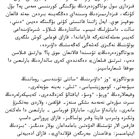
قىزدارى سول بوتاگوزدەردىڭ بۇگىنگى كورىنىسى ەمەس پە؟ بۇل
كۇنگە، قىزدارىمىزدىڭ وسىنداي دەڭگەيىنە بىردەن جەتە قالعان
جوقپىز عوي. ايەل زاتىنا قاتىستى كۇنى بۇگىنگە دەيىن ءدىني،
سالت- داستۇرلىك تىيىم- سالتتاردىڭ شىلاۋ- شىرماۋىنداعى
كەيبىر مەملەكەتتەرگە قاراعاندا، قازاق قوعامى كوش ىلگەرى
بولۋىنىڭ نەگىزى كەشەگى كەڭەستىك داۋىردە،
«بوتاگوزدەردىڭ» تۇسىندا قالانعان جوق پا؟ «ارتىق قىلامىن
دەپ، تىرتىق قىلعان» دەگەندەي كەرى سالداردىڭ بارلىعىن دا
جوققا شىعارماسپىز.
«بوتاگوز» ءوز ءداۋىرىنىڭ ءساتتى تۋىندىسى. روماننىڭ
سيۋجەتى، كومپوزيتسياسى، ءتىلى، بەينە جۇيەلەرى،
وقيعالاردىڭ ءوربۋ، ءوسۋ، اياقتالۋ كەزەڭدەرى، كەيىپكەرلەردىڭ
سىرت سۋرەتى نەمەسە ىشكى مىنەز- قۇلقىن، ولاردى جەتكىزۋ
مانەرى، بايانداۋ سازى، حابارلاۋ فورماسى - بارلىعىن دا ەلەكتەن
وتكىزە وتىرىپ قايتا وقىر بولساڭىز، قازاق پروزاسى دامىپ
قارقىن الار تۇستىڭ الەۋەتىن باعامداعان بولار ەدىڭىز. ءبىزدىڭ
ايتپاعىمىز: «قاعىنان جەرىگەن قۇلانداي»، قازاق ادەبيەتى