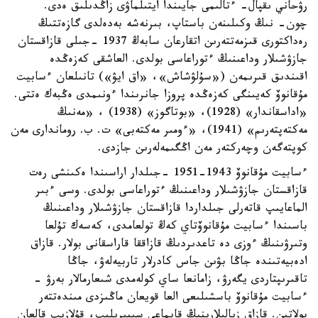
رۋحاني ىقپال- ءتالىمى جايىندا ايتىلماۋى زاڭدىلىق ەدى.
چون- نىڭ وكىلىنەن باستاپ، بىرنەشە بەدەلدى گازەتتىڭ
رەداكتورى قىزمەتتەرىن اتقارعان سابەڭ 1937 -جىلى قازاقستان
جازۋشىلار وداعىنىڭ ءتوراعاسى بولدى. العاشقى كەزەڭدە
اقىندىق قىرىمەن («سۇلۋشاش»، «اق ايۋ») تانىلعان ءسابيت
مۇقانوۆ كەيىنگى كەزەڭدە پروزا جانرىندا ءونىمدى ەڭبەك ەتتى.
«اداسقاندار» (1928)، «بوتاگوز» (1938) ، «مەنىڭ
مەكتەپتەرىم» (1941)، «ءومىر مەكتەبى» ت. ب. روماندارى مەن
كوپتەگەن وچەركتەر مەن اڭگىمەلەرىن جازدى.
ءسابيت مۇقانوۆ 1943-1951 -جىلدار اراسىندا ەكىنشى رەت
قازاقستان جازۋشىلار وداعىنىڭ ءتوراعاسى بولدى. وسى ءبىر
الماعايىپ قاتەرلى جىلداردا قازاقستان جازۋشىلار وداعىنىڭ
باسىندا ءسابيت مۇقانوۆتاي كەڭ تولعامدى، كەسەك تۇلعا
وتىرۋىنىڭ ءوزى دە تاعدىردىڭ قازاققا قاراسقانى بولار. قازاق
ادەبيەتىندە جاڭا بۋىن جاس كادرلار تاربيەلەۋ، جاڭا
تاقىرىپتاردى يگەرۋ، زامانعا ساي كولەمدى شىعارمالار بەرۋ -
ءسابيت مۇقانوۆ باسشىلىعى العا قويعان ماڭىزدى مىندەتتەر
بولاتىن. قازاق زيالىلارىنىڭ قايماعى سىپىرىلىپ، قۇلازىپ قالعان