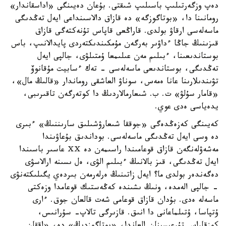
دەپ وزگەرتىلىپ باسىلىپ شىقتى. بۇعان دەيىنگى «اداسقاندار»
رومانىنا دا، «بوتاگوزگە» دە قازاق دالاسىنداعى ايەل تەڭدىگى
ماسەلەسى ارقاۋ بولدى. قاراڭعى قاپاس تۇنەكتەگى قازاق
قىزىنىڭ جاڭا ءداۋىر بەرگەن مۇمكىندىكتەردى پايدالانىپ، باس
بوستاندىعىنا، ءبىلىم مەن عىلىمعا ۇمتىلۋى، جالپى ايەل
تەڭدىگى، بوستاندىعى ماسەلەسى - تەك ءسابيت مۇقانوۆ
تۋىندىلارىنا عانا ەمەس، سوناۋ العاشقى روماندار «قالىڭ مال»،
«قامار سۇلۋ» ت. ب. شىعارمالاردىڭ دا كوتەرگەن تاقىرىبى،
يدەياسى ەدى عوي.
كەيىنگى كەزەڭدەگى «جوققا شىعارۋشىلىق سارىننىڭ» ءبىرى
دە وسى ايەل تەڭدىگى ماسەلەسى. بوداندىق بۇعاۋىندا
مەشەۋلەنگەن قازاق قوعامىندا راسىمەن دە ⅩⅩ عاسىر باسىندا
ايەل تەڭدىگى، قىز بالانىڭ ءبىلىم الۋى، ەل ىسىنە ارالاسۋى
دەگەندەر بولدى ما؟ ايەل زاتىنىڭ ەرلەرمەن بىردەي يگىلىكتەنۋى
- جالپى الەمدە، ونىڭ ىشىندە كەڭەستىك قوعامدا وزەكتى
ماسەلە ەدى. بۇدان قازاق قوعامى شەت قالعان جوق. ءارى
ۇتپاسا، ۇتىلماعانى دا انىق. قازىرگى تالاپ- سۇرانىس،