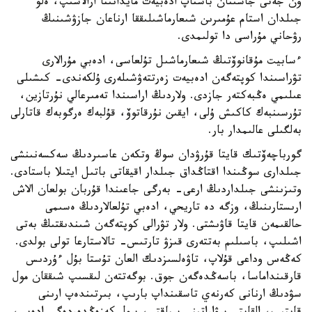
ون جەتى جاسىنان باستاپ ادەبيەت مايدانىنا ارالاسىپ، ەلۋ
جىلدان استام عۇمىرىن شىعارماشىلىققا ارناعان جازۋشىنىڭ
رۋحاني مۇراسى دا تولىمدى.
ءسابيت مۇقانوۆتىڭ شىعارماشىل تۇلعاسى، ادەبي مۇرالارى
تۋراسىندا كوپتەگەن ادەبيەت زەرتتەۋشىلەرى ۇلكەندى- كىشىلى
عىلىمي ەڭبەكتەر جازدى. ولاردىڭ اراسىندا تەمىرعالي نۇرتازين،
تۇرسىنبەك كاكىش ۇلى، ايقىن نۇرقاتوۆ، قۇلبەك ەرگوبەك قاتارلى
بەلگىلى عالىمدار بار.
گورباچەۆتىك قايتا قۇرۋدان سوڭ وتكەن عاسىردىڭ سەكسەنىنشى
جىلدارى سوڭىندا اقتاڭداق جىلدار اقيقاتى باتىل ايتىلا باستادى.
وتىزىنشى جىلداردىڭ ارعى- بەرگى جاعىندا قۇربان بولعان الاش
ارىستارىنىڭ، وزگە دە تاريحي، ادەبي تۇلعالاردىڭ ەسىمى
حالقىمەن قايتا قاۋىشتى. ولار تۋرالى كوپتەگەن شىندىقتىڭ بەتى
اشىلىپ، باسىلىم بەتتەرى قىزۋ تارتىس- تالاستارعا تولى بولدى.
كەڭەس وداعى قۇلاپ، تاۋەلسىزدىك العان تۇستا بۇل ءۇردىس
قارقىنداماسا، باسەڭدەگەن جوق. بوگەتتەن لىقسىپ شىققان مول
سۋدىڭ ارنانى كەرنەي تاسقىنداپ بارىپ، بىرتىندەپ ارىنى