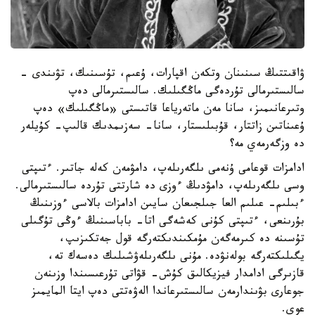
ۋاقىتتىڭ سىنىنان وتكەن اقپارات، ۇعىم، تۇسىنىك، تۋىندى -
سالىستىرمالى تۇردەگى ماڭگىلىك. سالىستىرمالى دەپ
وتىرعانىمىز، سانا مەن ماتەرياعا قاتىستى «ماڭگىلىك» دەپ
ۇعىناتىن زاتتار، قۇبىلىستار، سانا- سەزىمدىك قالىپ- كۇيلەر
دە وزگەرمەي مە؟
ادامزات قوعامى ۇنەمى ىلگەرىلەپ، دامۋمەن كەلە جاتىر. ءتىپتى
وسى ىلگەرىلەپ، دامۋدىڭ ءوزى دە شارتتى تۇردە سالىستىرمالى.
ءبىلىم- عىلىم العا جىلجىعان سايىن ادامزات بالاسى ءوزىنىڭ
بۇرىنعى، ءتىپتى كۇنى كەشەگى اتا- باباسىنىڭ ءوڭى تۇگىلى
تۇسىنە دە كىرمەگەن مۇمكىندىكتەرگە قول جەتكىزىپ،
يگىلىكتەرگە بولەنۋدە. مۇنى ىلگەرىلەۋشىلىك دەسەك تە،
قازىرگى ادامدار فيزيكالىق كۇش- قۋاتى تۇرعىسىندا وزىنەن
جوعارى بۋىندارمەن سالىستىرعاندا الەۋەتتى دەپ ايتا المايمىز
عوي.