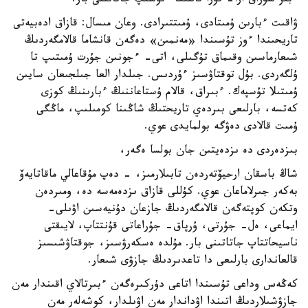
ءبىر سۇراق ارا- تۇرا تالقىعا ءتۇسىپ جاتاتىنى بار.
ۋاقىت ءبارىن ۇمىتادى، ۇمىتتىرادى. وعان مىسال: قازاق ادەبيەتى
تاريحىندا ءوز تۇسىندا «مەنمىن» دەگەن قانشاما قالامگەردىڭ
شىعارماسىن وقىماق تۇگىلى، اتى- ءجونىن جۇرت ۇمىتىپ تا
ۇلگەردى. بۇل توقتاۋسىز ءۇردىس. جىلدار العا جىلجىعان سايىن
ۇمىتىلا تۇسپەك. ءبىراق، قالام ۇستاعاننىڭ ءبارىنىڭ كوزى
كەتسە، بارلىعى بىردەي تاريحتىڭ شاڭىنا كومىلىپ، ماڭگى
ۇمىت قالادى دەۋگە بولمايدى عوي.
بىزدەردى دە ىزدەيتىن جان بولسا ەگەر،
شاڭ باسقان ارحيۆتەردەن تابىلارمىز، - دەپ مۇقاعالي ماقاتايەۆ
بەكەر جىرلاماعان عوي. كۇللى قازاق ىزدەمەسە دە، ومىردەن
وتكەن كوپتەگەن قالامگەردىڭ جازعان دۇنيەسىن اۋىلى-
ايماعى، ەل- جۇرتى، ۇرپاق- جۇراعاتى قۇنتتاپ، لايىقتى
ناسيحاتتاپ جاتاتىنى بار. مۇلدە ەسكەرۋسىز، جوقتاۋشىسىز
قالعاندارى بارلىعى دا تاعدىردىڭ جازۋى شىعار.
كەڭەس وداعى تۇسىندا اتاعى دۇركىرەگەن ءبىرتالاي اقىندار مەن
جازۋشىلاردىڭ اتىندا اۋداندار مەن اۋىلدار، كوشەلەر مەن