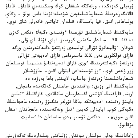
ۇرەيلى كەزەڭدە، ورتەڭگە شىققان كوك وسكىندەي قاداۋ- قاداۋ
قالامگەرلەردىڭ شىعارماشىلىقپەن شۇعىلدانۋىنا باس بولۋ - وڭاي
بولماعانى انىق. قيا باسساڭ، قىلدان تاياتىن قاتەرلى شاق قوي.
سابەڭنىڭ شىعارماشىلىق تۇرعىدا ءونىمدى ەڭبەك ەتكەن كەزى
دە 40-50 -جىلدار ەكەنىن كورەمىز. اباي قۇنانباي ۇلى،
شوقان ءۋاليحانوۆ تۋرالى تولىمدى زەرتتەۋ ەڭبەكتەرىنەن وزگە
قازاق فولكلورى مەن ⅩⅩ عاسىرداعى قازاق ادەبيەتى تۋرالى
زەرتتەۋ ەڭبەكتەرىنىڭ ءوزى قازاق ادەبيەتتانۋ عىلىمىنا قوسىلعان
زور ۇلەس قوي. ءوز تۇسىنداعى ايتۋلى اقىن- جازۋشىلار
شىعارماشلىعىنا زەرتتەۋ جاساپ، لايىقتى باعا بەرۋدە دە
سابەڭنىڭ اتى وزىق: «اقىندىق جاعىنان كەلگەندە ماعجان‚
ارينە‚ قازاقتىڭ كۇشتى اقىندارىنان سانالادى. قازاقتىڭ ءتىلىن
بايىتۋ رەتىندە‚ ادەبيەتكە جاڭا تۇرلەر ەنگىزۋ رەتىندە ماعجاننىڭ
ەڭبەگى كوپ‚ ابايدان كەيىن ءتىل ونەگەسىندە ماعجاننان اسقان
اقىن جوق»، - دەگەن تۇجىرىمدى جاساعان دا ءسابيت
مۇقانوۆ.
زامانانىڭ جەلى سولىنان سوققان زۇلماتتى جىلداردىڭ تەگەۋرىنى