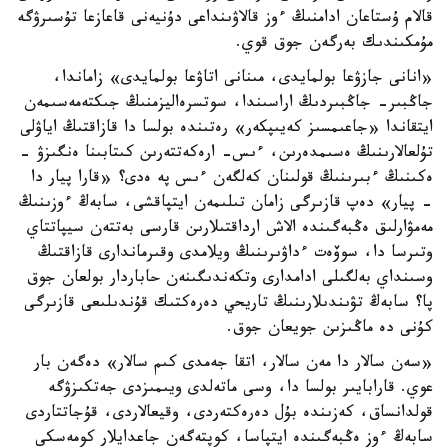
قالام ۇستاعان ادامنىڭ ءوز قالاۋىنداعى دۇنيەنى قاعازعا تۇسىرۋگە
مۇمكىندىك بەرگەن جوق قوي.
«انانى جازۋعا بولمايدى، مىنانى اتاۋعا بولمايدى» زاماندا،
جاڭبىر- جاڭبىردىڭ اراسىندا، سوتسرەاليزمنىڭ جىكتەمەسىمەن
ايتقاندا «جاعىمسىز كەيىپكەر» رەتىندە بولسا دا قازاقتىڭ اياۋلى
تۇلعالارىنىڭ ەسىمدەرىن، ءىس- ارەكەتتەرىن كىتابىنا ەنگىزۋ -
ەكىنىڭ ءبىرىنىڭ قولىنان كەلگەن ءىس پە ەدى؟ «قارا پيار دا
- پيار» دەپ قازىرگى زامان تىلىمەن ايتپاقشى، سابەڭ ءوزىنىڭ
مەمۋارلىق ەڭبەگىندە الاش ارداقتىلارىن قارسى بەتتەن سيپاتتاي
وتىرسا دا، سوۆەت ءداۋىرىنىڭ ويلامدى وقىرماندارى قازاقتىڭ
وسىنداي بەلگىلى ادامدارى وتكەندىگىنەن حاباردار بولعان جوق
پا؟ سابەڭ تۋىندىلارىنىڭ تاريحي دەرەكتىك قۇندىلىعى قازىرگى
كۇنى دە ماڭىزىن جويعان جوق.
«سەن سالار دا مەن سالار، اتقا جەمدى كىم سالار» دەگەن بار
عوي. قارابايىر بولسا دا، وسى ماتەلدى ويىمىزدى جەتكىزۋگە
قولدانساق، كەزىندە بۇل دەرەكتەردى، وقيعالاردى، قۇجاتتاردى
سابەڭ ءوز ەڭبەگىندە ايتپاسا، كوپتەگەن جاعدايلار كومەسكى