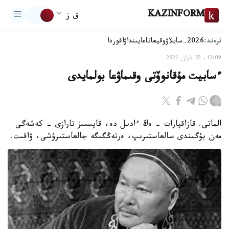
KAZINFORM
ق ز
ترەند:
2026-سايلاۋ
وقيعا
تاعايىنداۋ
اقوردا
12:09, 22 قازان 2021
ءسابيت مۇقانوۆتى وقىماۋعا بولمايدى
الماتى. قازاقپارات - ەڭ ءادىل دە، قاپىسىز تارازى - كەشەگى
مەن بۇگىندى سالعاستىرىپ، ەرتەڭگىگە جالعاستىرۋشى، ۋاقىت.