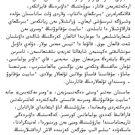
ارەكەتتەرمەن قاتار، سوۆەتتىك ءداۋىردىڭ قايراتكەر،
قالامگەرلەرىن ءبىرىڭعاي داتتاپ، ولاردى ۇلت ساناسىنان مۇلدە
وشىرۋگە تىرىسۋشى ايعاي- ۇرانشىلار مەن زيانكەس ءبىرىڭعاي
قارالاۋشىلار دا تابىلدى. ءسابيت مۇقانوۆتىڭ ءومىرى مەن
شىعارماشىلىعى دا جوعارىدا اتالعان كەزەڭنىڭ شاڭدى داۋىلىنان
شەت قالعان جوق. قالۋعا دا ءتيىس ەمەس بولار. دۇلەي داۋىل
سونشالىقتى ەكپىنمەن شايقالتا تەربەپ ىشقىنعانىمەن، تامىرىن
تەرەڭ بايتەرەك مىزعىعان جوق. سەبەبى، قاي ءداۋىر بولماسىن،
تۋعان حالقىنىڭ وتكەنى مەن بۇگىنىن جالعاستىرىپ، جىرتىعىنا
جاماۋ، جۇقاسىنا قامساۋ بولاتىن تۇلعالار بولادى. ءسابيت مۇقانوۆ
- وسىنداي تۇلعالاردىڭ قاتارىنان.
جاسىنان جەتىم ءوستى دەگەنىمىزبەن، «ءومىر مەكتەبىن» جانە
ءسابيت مۇقانوۆتىڭ ومىرىنە قاتىستى ەڭبەكتەردە كەلتىرىلەتىن
دەرەكتەردى وقىعاندا، جازۋشىنىڭ اناۋ ايتقانداي قاراتابان،
قاراقاسقا كەدەي بولماعانىن كورەمىز. كەڭەستىك داۋىردەگى
تاريحناماسىندا جازۋشىنىڭ ومبى مەن ورىنبوردا، لەنينگرادتا،
ماسكەۋدە ءبىلىم الىپ جۇرگەن كەزىندە الاش ارداقتىلارىنىڭ