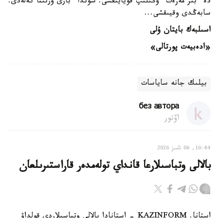
دە ءبىر مەزەت ءۇڭىلىپ قويايىقشى. سوندا ءبارى ورنىنا كەلەدى.
سابەڭدى وقيىقشى...
اسىلبەك بايتان ۇلى
«ادەبيەت پورتالى»
بيلىك جانە ساياسات
без автора
اۆتور
16:44, 06 تامىز 2026
بالالى وتباسىلارعا قانداي تولەمدەر قاراستىرىلعان
استانا. KAZINFORM - استانادا بالالى وتباسىلاردى قولداۋ