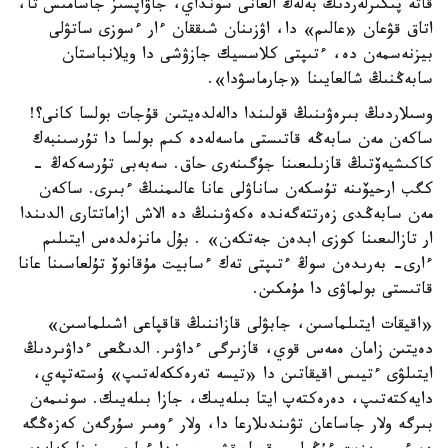
قاتە پىكىرلەردىڭ بەلەڭ العانى سونداي، جاۋاپسىز جاسامىس تا،
اتاق قۋعان «عالىم» دا، اۋزىنان شىققان ءار ءسوزى ساتۋلى
بيزنەسمەن دە، ءتىپتى كلاسسيك جازۋشى دا ويلانباستان
سابەڭنىڭ شالعايىنا «جارماسۋدا».
وسىلاردىڭ بىرەۋىنىڭ قولىندا دالەلدەيتىن قۇجات بولسا كانى؟!
ساكەن مەن سابەڭە قاتىستى ماسەلەدە كىم بولسا دا تۇرسىنبەك
كاكىشيەۆتىڭ قازىلىعىنا جۇگىنەرى حاق. سەبەبى تۇرسەكەڭ -
كگب ارحيۆىنە تۇسكەن ساناۋلى عانا عالىمنىڭ ءبىرى. ساكەن
مەن سابەڭدى زەرتتەگەندە ەكەۋىنىڭ دە الاش ازاماتتارى الدىندا
ار تازالىعىنا كوزى ابدەن جەتكەن» . بۇل مانزەلدەس ايتىلىم
ءارى- بەرىدەن سوڭ ءتىپتى تەك ءسابيت مۇقانوۆ تۇلعاسىنا عانا
قاتىستى بولماۋى دا مۇمكىن.
«اقيقات ايتىلماسىن، جابۋلى قازاننىڭ قاقپاعى اشىلماسىن»
دەيتىن زامان ەمەس قوي، قازىرگى ءداۋىر. الدىڭعى ءداۋىردىڭ
ايتىلۋى ءتيىس اقيقاتىن دا «تيسە تەرەككەلەتىپ» ۇستەتپەي،
دايەكتەتىپ، دەرەكتەپ ايتا بىلەيىك، جازا بىلەيىك. سونىمەن
بىرگە ولار جاساعان تۋىندىلارعا دا، ولار ءومىر سۇرگەن كەزەڭگە