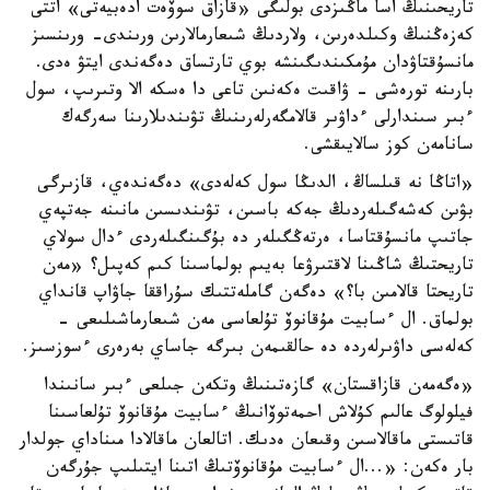
تاريحىنىڭ اسا ماڭىزدى بولىگى «قازاق سوۆەت ادەبيەتى» اتتى
كەزەڭنىڭ وكىلدەرىن، ولاردىڭ شىعارمالارىن ورىندى- ورىنسىز
مانسۇقتاۋدان مۇمكىندىگىنشە بوي تارتساق دەگەندى ايتۋ ەدى.
بارىنە تورەشى - ۋاقىت ەكەنىن تاعى دا ەسكە الا وتىرىپ، سول
ءبىر سىندارلى ءداۋىر قالامگەرلەرىنىڭ تۋىندىلارىنا سەرگەك
سانامەن كوز سالايىقشى.
«اتاڭا نە قىلساڭ، الدىڭا سول كەلەدى» دەگەندەي، قازىرگى
بۋىن كەشەگىلەردىڭ جەكە باسىن، تۋىندىسىن مانىنە جەتپەي
جاتىپ مانسۇقتاسا، ەرتەڭگىلەر دە بۇگىنگىلەردى ءدال سولاي
تاريحتىڭ شاڭىنا لاقتىرۋعا بەيىم بولماسىنا كىم كەپىل؟ «مەن
تاريحتا قالامىن با؟» دەگەن گاملەتتىك سۇراققا جاۋاپ قانداي
بولماق. ال ءسابيت مۇقانوۆ تۇلعاسى مەن شىعارماشىلىعى -
كەلەسى داۋىرلەردە دە حالقىمەن بىرگە جاساي بەرەرى ءسوزسىز.
«ەگەمەن قازاقستان» گازەتىنىڭ وتكەن جىلعى ءبىر سانىندا
فيلولوگ عالىم كۇلاش احمەتوۆانىڭ ءسابيت مۇقانوۆ تۇلعاسىنا
قاتىستى ماقالاسىن وقىعان ەدىك. اتالعان ماقالادا مىناداي جولدار
بار ەكەن: «...ال ءسابيت مۇقانوۆتىڭ اتىنا ايتىلىپ جۇرگەن