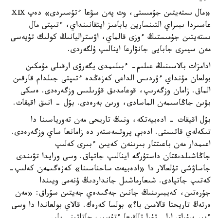
«مال ىستەيتىن جۇمىستى، وت پەن سۋعا ءتۇسىردى» دەپ ⅩⅨ
عاسىردا ىبىراي التىنسارين بابامىز ايتقانىنداي، ءتىپتى مال
ىستەيتىن جۇمىستىڭ ءوزى قالماي، اۋستراليانىڭ كولىك تۇيەسى
مەن سيىرى جابايى جانۋارعا اينالىپ ۇلگەردى.
ادامزات بالاسىنىڭ عىلىم- ءبىلىمدى يگەرۋى ارقىلى مۇمكىن
بولعان مۇنداي ءۇردىس الداعى كەزەڭدە ءتىپتى جىلدام قارقىن
الماق. زامان وزگەرىپ، قوعامدىق قۇرىلىس وزگەرەدى. ەسكى
بۋىن جاڭاسىمەن الماسادى، ورىن بەرەدى. بۇل - انىق اقيقات.
بۇل اقيقات - ادەبيەتكە، ونىڭ تاريحى مەن تەورياسىنا دا
تىكەلەي قاتىستى. ادەبي پروتسەستەر دە زامانعا ساي وزگەرەدى.
اعىمدار مەن باعىتتار بىرىنەن كەيىن ءبىرى كەلىپ
جاڭاشىلدىقتان داستۇرگە اينالىپ جاتپاق. وسى ورايدا تۋىندى
جاساۋشى تۇلعالار دا «ادەبيەت ساحناسىنا» كەزەگىمەن كەلىپ-
كەتىپ جاتپادى. شىعارماشىل جانداردىڭ ۇنەمى ويىندا
جۇرەتىن، كەيبىرىنىڭ جانىن جەگىدەي جەيتىن سۇراق: «مەن
ەرتەڭ تاريحتا قالامىن با؟» بولسا كەرەك. قالاي بولعاندا دا وسى