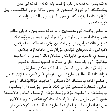
مەكتەپتەر، مەكەمەلەر بار. ۋاقىت وتە كەلە، كەشەگى مەن
بۇگىنگىگە ءوز كوزقاراسىمەن قارايتىن جاڭا بۋىن كەلگەندە، بۇل
اتاۋلاردىڭ دا بەزبەنگە تۇسەرى انىق. ونى الداعى ۋاقىت
كورسەتەدى.
«الداعى ۋاقىت كورسەتەدى»، - دەگەنىمىزبەن، قازاق حالقى
مەن وىنڭ ادەبيەتى باردا بىرگە جاساي بەرەتىن سوۆەتتىك
ءداۋىر قالامگەرلەرى از بولمايتىنىن ولاردىڭ ەلگە سىڭىرگەن
ەڭبەگى، قالدىرعان قۇندى مۇرالارىنان باعامداۋعا بولادى.
وسىنداي قابىرعالى قايراتكەر تۇلعالاردىڭ ءبىرى - ءسابيت
مۇقانوۆ. ءوز زامانىندا قازاق سوۆەت ادەبيەتىنىڭ نەگىزىن
سالۋشىلاردىڭ ءبىرى اتانعان، اسا كورنەكتى جازۋشى،
قازاقستاننىڭ حالىق جازۋشىسى، قوعام قايراتكەرى، قازاق ك س
ر عىلىم اكادەمياسىنىڭ اكادەميگى. ءسابيت مۇقانوۆتىڭ ءومىر
جولى، شىعارماشىلىعى تۋرالى ⅩⅩ عاسىر جۇزىندە از ايتىلىپ،
جازىلماعان. ءسابيت مۇقانوۆتىڭ تۋعان اۋلىندا، الماتى قالاسىندا
مەموريالدى مۋزەيى بار. قازاقستاننىڭ كوپتەگەن ءىرى قالالارى
مەن اۋداندارىندا، اۋىلدارىندا جازۋشىنىڭ اتىندا كوشەلەر بار.