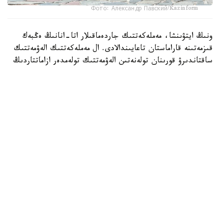
Фото: Александр Павский/Kazinform
ونىڭ ايتۋىنشا، مەملەكەتتىك جاردەماقىلار اتا-انانىڭ ەڭبەك
قىزمەتىنە قاراماستان تاعايىندالادى. ال مەملەكەتتىك الەۋمەتتىك
ساقتاندىرۋ قورىنان تولەنەتىن الەۋمەتتىك تولەمدەر ازاماتتاردىڭ
جوعالتقان تابىسىنىڭ ءبىر بولىگىن وتەۋگە باعىتتالعان.
- ءبىرىنشى، ەكىنشى جانە ءۇشىنشى بالا دۇنيەگە كەلگەن
كەزدە وتباسىعا 164350 تەڭگە كولەمىندە ءبىرجولعى
مەملەكەتتىك جاردەماقى تولەنەدى. ءتورتىنشى جانە ودان
كەيىنگى بالالار تۋعان جاعدايدا تولەم مولشەرى 272475 تەڭگە،
- دەدى سپيكەر استانا قالاسىنىڭ كوممۋنيكاتسيالار الاڭىندا.
سونىمەن قاتار ول جۇمىس ىستەمەيتىن اتا-انالارعا بالا ءبىر جارىم
جاسقا تولعانعا دەيىن كۇتىمىنە بايلانىستى مەملەكەتتىك
جاردەماقى بەرىلەدى. بيىل ونىڭ مولشەرى ءبىرىنشى بالاعا -
24912 تەڭگە، ەكىنشى بالاعا — 29454 تەڭگە، ءۇشىنشى
بالاعا - 33952 تەڭگە، ءتورتىنشى جانە ودان كەيىنگى بالالارعا
- 38493 تەڭگە. 2026 -جىلعى 1- تامىزداعى جاعداي بويىنشا