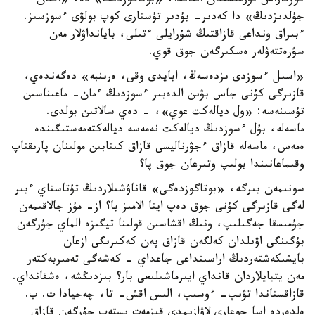
كوزقاراس تۇرعىسىنان العاندا، «بوتاگوزدىڭ» دە، «اققان
جۇلدىزدىڭ» دا كەدىر- بۇدىر تۇستارى كوپ بولۋى ءسوزسىز.
ءبىراق ونداعى قازاقتىڭ شۇرايلى ءتىلى، بايانداۋلار مەن
سۋرەتتەۋلەر ەسكىرگەن جوق قوي.
«اسىل ءسوزدى ىزدەسەڭ، ابايدى وقى، ەرىنبە» دەگەندەي،
قازىرگى كۇنى جاس بۋىن الدەبىر ءسوزدىڭ ءمان- ماعىناسىن
تۇسىنەسە: «ول ديالەكت عوي»، - دەي سالاتىن بولدى.
ماسەلە، بۇل ءسوزدىڭ ديالەكت نەمەسە ديالەكتەمەستىگىندە
ەمەس، ماسەلە قازاق ءجۋرناليسى قازاق كىتابىن مولىنان پارىقتاپ
وقىماعانىندا بولىپ وتىرعان جوق پا؟
سونىمەن بىرگە، «بوتاگوزدەگى» قاناۋشىلاردىڭ تۇتاستاي ءبىر
لەگى قازىرگى كۇنى جوق دەپ ايتا الامىز با؟ از- مۇز جالاقىمەن
جۇمىسقا جەگىلىپ، ونىڭ اقشاسىن قولىنا تيگىزە الماي جۇرگەن
بۇگىنگى اۋىلدان كەلگەن قازاق پەن كەكىرىگى ازعان
بايشىكەشتەردىڭ اراسىنداعى جاعداي - كەشەگى تەمىربەكتەر
مەن يتبايلاردان قانداي ايىرماشىلىعى بار؟ بىزدىڭشە، ەشقانداي.
قازاقستاندا تۋىپ- ءوسىپ، الىس اقش- تا، چەحيادا ت. ب.
ەلدەردە اسا جوعارى لاۋازىمدى قىزمەت ىستەپ جۇرگەن قازاق