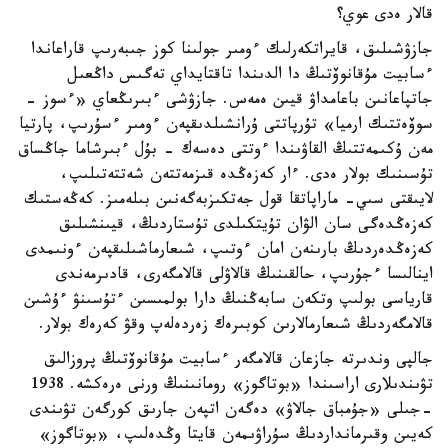
قالار ەدى عوي؟
جازۋشىلىق، قايراتكەرلىك ءومىر جولىنا كوز جىبەرىپ قاراعاندا
ءسابيت مۇقانوۆتىڭ دا الدىندا تاقتايداي تەگىس داڭعىل
جاتپاعانىن باعامداۋ قيىن ەمەس. جازۋشى ءبىرىڭعاي «ءسوز -
سوۆەتتىك ارميا» تۇرپاتتى ۇرانشىلدىقپەن ءومىر ءسۇرىپ، پارتيا
مەن ۇكىمەتتىڭ القاۋىندا ءوتتى دەسەك - بۇل ءبىرشاما جاڭساق
تۇسىنىك بولار ەدى. ءار كەزەڭدە قىزمەتتەن شەتتەتىلىپ،
لايىقتى سىي- ماراپاتقا قول جەتكىزبەگەنىن بىلەمىز. كەڭەستىك
كەزەڭدەگى سان الۋان تۇيتكىلدى تۇستاردىڭ، قيىنشىلىق
كەزەڭدەردىڭ بارىنەن امان ءوتىپ، شىعارماشىلىقپەن ءونىمدى
اينالىسا ءجۇرىپ، حالقىنىڭ قالاۋلى قالامگەرى، قادىرمەندى
قارياسى بولىپ وتكەن سابەڭنىڭ دارا بولمىسىن ءتۇسىنۋ ءۇشىن
قالامگەردىڭ شىعارمالارىن كوبىرەك زەردەلەپ وقۋ كەرەك بولار.
جالپى وندىرتە جازعان قالامگەر ءسابيت مۇقانوۆتىڭ پروزالىق
تۋىندىلارى اراسىندا «بوتاگوز» رومانىنىڭ ورنى ەرەكشە. 1938
-جىلى «جۇمباق جالاۋ» دەگەن اتپەن جارىق كورگەن تۋىندى
كەيىن وقىرمانداردىڭ سۇراۋىمەن قايتا وڭدەلىپ، «بوتاگوز»