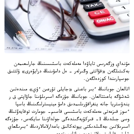
مۇنداي وزگەرىس تاياۋدا مەملەكەت باسشىسىنىڭ جارلىعىمەن
بەكىتىلگەن «قۋاتتى وڭىرلەر - ەل دامۋىنىڭ درايۆەرى» ۇلتتىق
جوسپارىندا كوزدەلگەن.
اتالعان جوبانىڭ ءبىر باعىتى «جايلى تۇرعىن ءۇي» مىندەتىن
شەشۋگە باعىتتالعان. جوبانىڭ جۇزەگە اسىرىلۋىنا جاۋاپتى ق ر
يندۋستريا جانە ينفراقۇرىلىمدىق دامۋ مينيسترلىگىنىڭ باسپا
ءسوز قىزمەتى مەملەكەت باسشىسى قاسىم- جومارت توقايەۆتىڭ
وسى جىلدىڭ 1- قىركۇيەگىندەگى جولداۋىنا سايكەس، جۇزەگە
اسىرىلاتىن جەڭىلدىكتى يپوتەكالىق باعدارلامالاردىڭ ءبىرىڭعاي