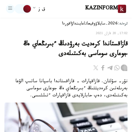
KAZINFORM
ق ز
ترەند:
2026-سايلاۋ
وقيعا
تاعايىنداۋ
اقوردا
17:02, 20 قازان 2021
قازاقستاندا كرەديت بەرۋدىڭ ءبىرىڭعاي ەڭ
جوعارى سوماسى بەكىتىلەدى
نۇر- سۇلتان. قازاقپارات - قازاقستاندا باسپانا ساتىپ الۋعا
بەرىلەتىن كرەديتتىڭ ءبىرىڭعاي ەڭ جوعارى سوماسى
بەكىتىلەدى، دەپ حابارلايدى قازاقپارات ءتىلشىسى.