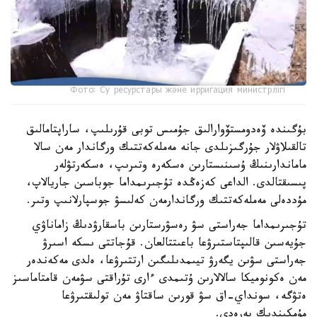
Фото: Су ресурстары және ирригация министрлігі
بۇگىندە ۆەدومستۆوارالىق جۇمىس توبى قۇرىلىپ، ساراپتامالىق
تالقىلاۋلار جۇرگىزىلدى جانە مەملەكەتتىك ورگاندار مەن سالا
ماماندارىنىڭ ۇسىنىستارىن ەسكەرە وتىرىپ، ەسكەرتۋلەر
پىسىقتالدى. الداعى كەزەڭدە تۇجىرىمداما جوباسىن جاريالاپ،
مۇددەلى مەملەكەتتىك ورگاندارمەن كەلىسۋ جوسپارلانىپ وتىر.
تۇجىرىمداما جەراستى سۋ رەسۋرستارىن باسقارۋدىڭ زاماناۋي
جۇيەسىن قالىپتاستىرۋعا باعىتتالعان. قۇجاتتى ىسكە اسىرۋ
جەراستى سۋىن يگەرۋ تيىمدىلىگىن ارتتىرۋعا، ەلدى مەكەندەر
مەن ەكونوميكا سالالارىن ۇتىمدى ءارى تۇراقتى سۋمەن قامتاماسىز
ەتۋگە، سونداي-اق سۋ قورىن ساقتاۋ مەن تولىقتىرۋعا
مۇمكىندىك بەرەدى.