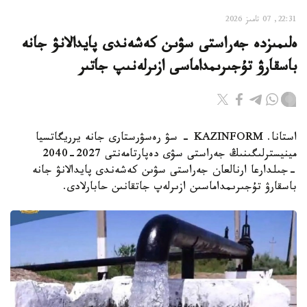
22:31, 07 تامىز 2026
ەلىمىزدە جەراستى سۋىن كەشەندى پايدالانۋ جانە
باسقارۋ تۇجىرىمداماسى ازىرلەنىپ جاتىر
استانا. KAZINFORM - سۋ رەسۋرستارى جانە يرريگاتسيا
مينيسترلىگىنىڭ جەراستى سۋى دەپارتامەنتى 2027-2040
-جىلدارعا ارنالعان جەراستى سۋىن كەشەندى پايدالانۋ جانە
باسقارۋ تۇجىرىمداماسىن ازىرلەپ جاتقانىن حابارلادى.