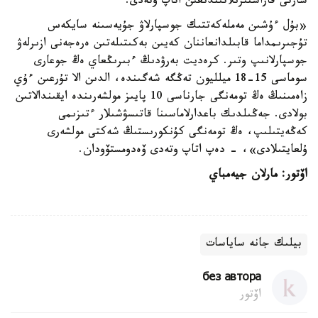
شارتى قاراستىرىلاتىندىعىن اتاپ وتەدى.
«بۇل ءۇشىن مەملەكەتتىك جوسپارلاۋ جۇيەسىنە سايكەس
تۇجىرىمداما قابىلدانعاننان كەيىن بەكىتىلەتىن ەرەجەنى ازىرلەۋ
جوسپارلانىپ وتىر. كرەديت بەرۋدىڭ ءبىرىڭعاي ەڭ جوعارى
سوماسى 15-18 ميلليون تەڭگە شەگىندە، الدىن الا تۇرعىن ءۇي
زاەمىنىڭ ەڭ تومەنگى جارناسى 10 پايىز مولشەرىندە ايقىندالاتىن
بولادى. جەڭىلدىك باعدارلاماسىنا قاتىسۋشىلار ءتىزىمى
كەڭەيتىلىپ، ەڭ تومەنگى كۇنكورىستىڭ شەكتى مولشەرى
ۇلعايتىلادى»، - دەپ اتاپ وتەدى ۆەدومستۆودان.
اۆتور: مارلان جيەمباي
بيلىك جانە ساياسات
без автора
اۆتور