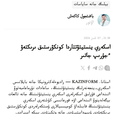
بيلىك جانە ساياسات
باقىتجول كاكەش
اۆتور
21:58, 07 تامىز 2026
اسكەري ينستيتۋتتاردا كونكۋرستىق ىرىكتەۋ
ءجۇرىپ جاتىر
استانا. KAZINFORM — راديوەلەكترونيكا جانە بايلانىس
اسكەري-ينجەنەرلىك ينستيتۋتىنىڭ، ساعادات نۇرماعامبەتوۆ
اتىنداعى قۇرلىق اسكەرلەرى اسكەري ينستيتۋتىنىڭ جانە تالعات
بيگەلدينوۆ اتىنداعى اۋە قورعانىسى كۇشتەرى اسكەري
ينستيتۋتىنىڭ قابىلداۋ كوميسسيالارى ۇمىتكەرلەردى كونكۋرستىق
ىرىكتەۋدى ۇيىمداستىرۋدى جانە وتكىزۋدى ىسكە اسىرادى.