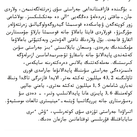
- بۇگىندە قازاقستانداعى جەراستى سۋى زەرتتەلگەنىمەن، ولاردى
جان-جاقتى زەردەلەۋ دەڭگەيى ءالى دە جەتكىلىكسىز. بولاشاعى
زور كوپتەگەن ۋچاسكەدە قوسىمشا گيدروگەولوگيالىق زەرتتەۋلەر
جۇرگىزۋ، قورلاردى قايتا باعالاۋ جانە قوسىمشا بارلاۋ جۇمىستارىن
اتقارۋ قاجەت. بۇل ولاردىڭ ناقتى الەۋەتىن وبەكتيۆتى باعالاۋعا
مۇمكىندىك بەرەدى. وسىعان بايلانىستى ءبىز جەراستى سۋىن
كەشەندى پايدالانۋ جانە باسقارۋ تۇجىرىمداماسىن ازىرلەۋگە
كىرىستىك. مەملەكەتتىك بالانس دەرەكتەرىنە سايكەس،
ەلىمىزدەگى جەراستى سۋىنىڭ پايدالانۋعا جارامدى قورى
تاۋلىگىنە 43,2 ميلليون تەكشە مەتر. الايدا قازىرگى تاڭدا ونىڭ
نەبارى شامامەن 1,5 ميلليون تەكشە مەترى، ياعني جالپى
كولەمنىڭ 3,6 پايىزى عانا پايدالانىلىپ وتىر، - دەدى سۋ
رەسۋرستارى جانە يرريگاتسيا ۆيتسە-ءمينيسترى تالعات مومىشيەۆ.
اتىراۋدا جەراستى تۇزدى سۋى كوتەرىلىپ، ءۇش ءىرى
ساياباقتىڭ قۇرىلىسى توقتاعانىن جازعان ەدىك.