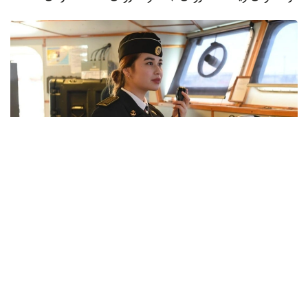
Фото: Қорғаныс министрлігі
بارلىق جوعارى اسكەري وقۋ ورىندارىندا كاسىبي-پسيحولوگيالىق
ىرىكتەۋ وتكىزىلدى. ۇمىتكەرلەر مەديسينالىق كۋالاندىرۋدان
ءوتىپ، دەنە شىنىقتىرۋ دەڭگەيى تەكسەرىلەدى. جەكەلەگەن
ماماندىقتار بويىنشا ۇمىتكەرلەر ءتۇسۋ ەمتيحاندارىن تاپسىرادى.