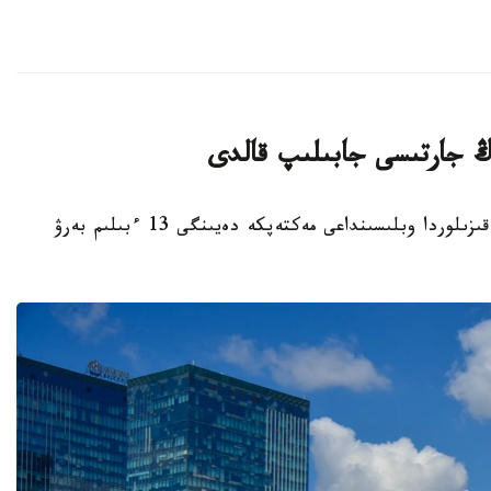
قىزىلوردا. KAZINFORM - بيىل قاڭتار ايىندا قىزىلوردا وبلىسىنداعى مەكتەپكە دەيىنگى 13 ءبىلىم بەرۋ