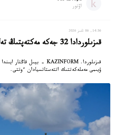
اۆتور
14:56, 06 تامىز 2026
قىزىلوردادا 32 جەكە مەكتەپتىڭ تەڭ جارتىسى جابىلىپ قالدى
ۇيىمى مەملەكەتتىك اتتەستاتسيادان ءوتتى.