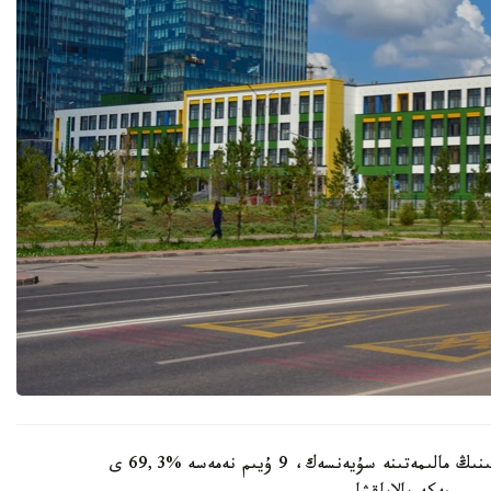
وبلىستىق ءبىلىم ساپاسىن قامتاماسىز ەتۋ دەپارتامەنتىنىڭ مالىمەتىنە سۇيەنسەك، 9 ۇيىم نەمەسە %69,3 ى