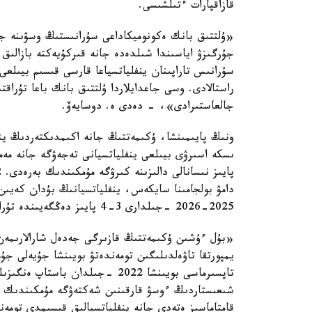
قازاقپارات ءتىلشىسى.
«ۇلتتىق بانك ەكونوميكاداعى سۇرانىستىڭ وسۋىنە جا
راستالادى. وسى جاعدايلاردا ۇلتتىق بانك باعا تۇراقتى
جالعاستىرادى»، - دەدى ە. دوسايەۆ.
ونىڭ پايىمىنشا، ۇكىمەتتىڭ جانە اكىمدىكتەردىڭ ين
2025-2026 -جىلدارى 3-4 پايىز دەڭگەيىندە تۇراقتانۋى بولادى.
«بۇل ءۇشىن ۇكىمەتتىڭ قازىرگى جەدەل شارالارىمەن ق
يمپورتقا تاۋەلدىلىگىن تومەندەتۋ بويىنشا جۇيەلى ج
تاپسىرماسى بويىنشا 2022 -جىلدا
شىعىستاردىڭ ءوسۋ قارقىنىن شەكتەۋگە مۇمكىندىك ب
قامتاماسىز ەتەدى جانە ينفلياتسيالىق قىسىمدى تو