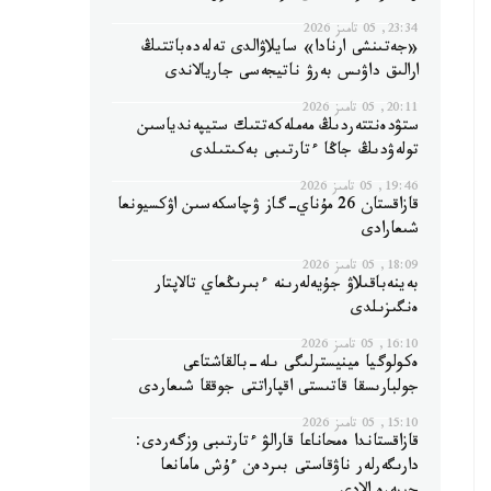
23:34, 05 تامىز 2026
«جەتىنشى ارنادا» سايلاۋالدى تەلەدەباتتىڭ
ارالىق داۋىس بەرۋ ناتيجەسى جاريالاندى
20:11, 05 تامىز 2026
ستۋدەنتتەردىڭ مەملەكەتتىك ستيپەندياسىن
تولەۋدىڭ جاڭا ءتارتىبى بەكىتىلدى
19:46, 05 تامىز 2026
قازاقستان 26 مۇناي-گاز ۋچاسكەسىن اۋكسيونعا
شىعارادى
18:09, 05 تامىز 2026
بەينەباقىلاۋ جۇيەلەرىنە ءبىرىڭعاي تالاپتار
ەنگىزىلدى
16:10, 05 تامىز 2026
ەكولوگيا مينيسترلىگى ىلە-بالقاشتاعى
جولبارىسقا قاتىستى اقپاراتتى جوققا شىعاردى
15:10, 05 تامىز 2026
قازاقستاندا ەمحاناعا قارالۋ ءتارتىبى وزگەردى:
دارىگەرلەر ناۋقاستى بىردەن ءۇش مامانعا