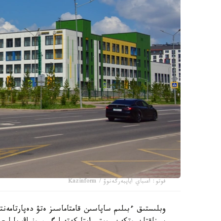
فوتو: اعىباي اياپبەرگەنوۆ / Kazinform