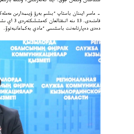
سىناقتان وتكەن جوق. ايتا كەتەرلىگى، ونىڭ بارلىعى
قامتىدى. 13 
دەدى دەپارتامەنت باسشىسى ءمادي بەكماعانبەتوۆ.