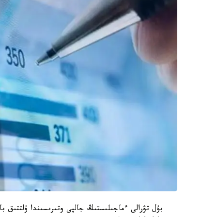
بۇل تۋرالى ءماجىلىستىڭ جالپى وتىرىسىندا ۇلتتىق با