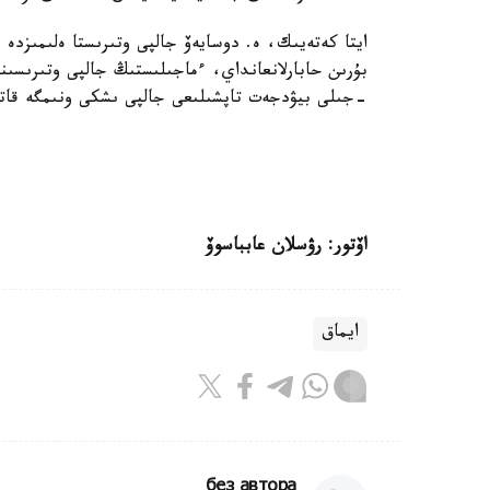
ايتا كەتەيىك، ە. دوسايەۆ جالپى وتىرىستا ەلىمىزدە
-جىلى بيۋدجەت تاپشىلىعى جالپى ىشكى ونىمگە قاتىستى 3,3 پايىز دەڭگەيىندە بولجانىپ وتىرعا
اۆتور: رۋسلان عابباسوۆ
ايماق
без автора