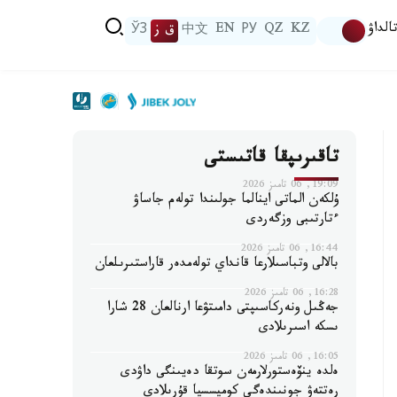
الداۋ
KZ
QZ
РУ
EN
中文
ق ز
ЎЗ
تاقىرىپقا قاتىستى
19:09, 06 تامىز 2026
ۇلكەن الماتى اينالما جولىندا تولەم جاساۋ
ءتارتىبى وزگەردى
16:44, 06 تامىز 2026
بالالى وتباسىلارعا قانداي تولەمدەر قاراستىرىلعان
16:28, 06 تامىز 2026
جەڭىل ونەركاسىپتى دامىتۋعا ارنالعان 28 شارا
ىسكە اسىرىلادى
16:05, 06 تامىز 2026
ەلدە ينۆەستورلارمەن سوتقا دەيىنگى داۋدى
رەتتەۋ جونىندەگى كوميسسيا قۇرىلادى