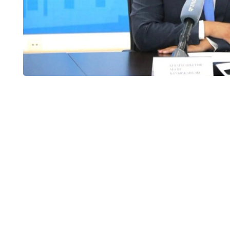
وبلىسىندا 32 جەكە مەكتەپ بار بولاتىن. ارادا جارتى جىل وتپەي جاتىپ سونىڭ تەڭ
ءوز ءوتىنىشى نەگىزىندە قۇرىلتايشىنىڭ شەشىمىمەن جۇمىسىن توقتاتتى.
ليتسەنزياسى بار، ءبىراق ءبىلىم بەرۋ قىزمەتىن توقتاتقان جەكە مەكتەپتەر سانى - 12. بۇگىنگى كۇنى 16 جەكە
 دەدى دەپارتامەنت باسشىسى.
 تىس 13 تەكسەرۋ جۇرگىزىلدى.
ى ارتىق جۇمىسقا تارتۋ، كەيبىر كونكۋرستىق قۇجاتتاردىڭ