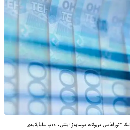
نك ءتوراعاسى ەربولات دوسايەۆ ايتتى، دەپ حابارلايدى