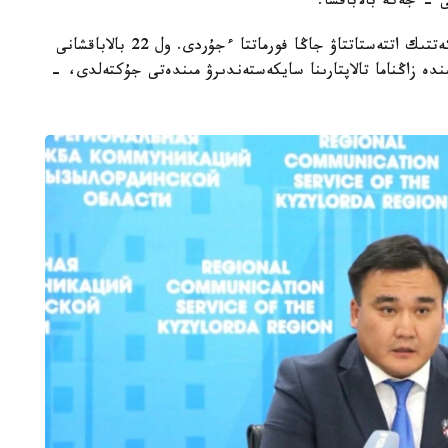
 - جەكە بالاباقشا.
- مامىر ايىنان باستاپ ءبىلىم بەرۋ ۇيىمدارىن مەملەكەتتىك اتتەستاتتاۋ جاڭا فورماتتا ءجۇردى. ول 22 بالاباقشانى
ىنە انىقتالعان كەمشىلىكتەردى 3 اي ىشىندە زاڭناما تالاپتارىنا سايكەستەندىرۋ مىندەتى جۇكتەلدى، -