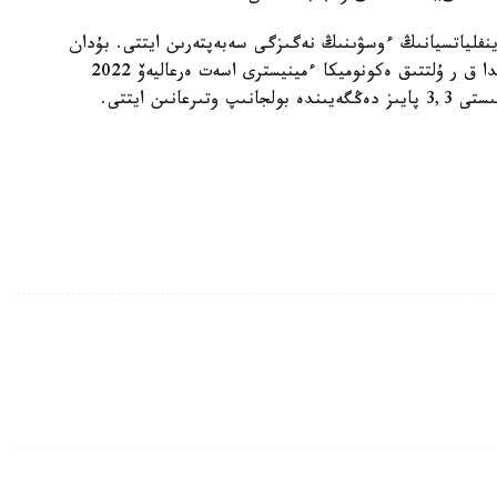
 ينفلياتسيانىڭ ءوسۋىنىڭ نەگىزگى سەبەپتەرىن ايتتى. بۇدان
بۇرىن حابارلانعانداي، ءماجىلىستىڭ جالپى وتىرىسىندا ق ر ۇلتتىق ەكونوميكا ءمينيسترى اسەت ەرعاليەۆ 2022
نىن ايتتى.