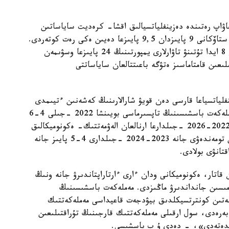
ۋاپ رەتىندە دەزينفلياتسيالىق اقشا- كرەديت ساياساتىن
جۇرگىزۋ اياسىندا شىلدەدە جانە قىركۇيەكتە بازالىق ستاۆكانى 9 پايىزدان 9,5 پايىزعا دەيىن ەكى رەت كوتەردى.
سۇرانىس تاراپىنان ينفلياتسياعا قارسى قىسىم بيىلعى 8 ايدا تۇتىنۋ تاۋارلارى يمپورتىنىڭ 24 پايىزعا وسۋىمەن
لىعىن قامتاماسىز ەتۋگە باعىتتالعان ساياساتتى
فلياتسياعا قارسى دەن قويۋ شارالارىنىڭ كەشەنىن ءتيىمدى
ىسكە اسىرۋى بيىلعى ينفلياتسيانى تەجەۋگە جانە مەملەكەت باسشىسىنىڭ تاپسىرماسى بويىنشا 2022 -جىلى 4-6
پايىز نىسانالى دالىزىنە كىرۋگە مۇمكىندىك بەرەدى. 2022-2026 -جىلدارعا ارنالعان الەۋمەتتىك- ەكونوميكالىق
دامۋ بولجامىنا سايكەس، ينفلياتسيانىڭ بۇدان كەيىن تومەندەۋى جانە 2023-2024 -جىلدارى 4-5 پايىز جانە
اتار، ەكونوميكانى ودان ءارى ءارتاراپتاندىرۋ جانە ونىڭ
ۇمىسىن جانداندىرۋ ماڭىزدى. مەملەكەت باسشىسىنىڭ
ن باستاپ ەنگىزىلەتىن كونترتسيكلدىق بيۋدجەت قاعيداسى مەملەكەتتىك
ەرەدى، سول ارقىلى مەملەكەتتىك قارجىنىڭ تۇراقتىلىعىن
مەندەتەدى»، - دەدى ۇ ب باسشىسى.