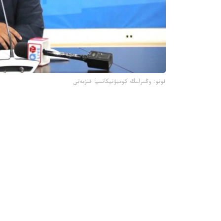
فوتو: وڭىرلىك كوممۋنيكاتسيا قىزمەتى
جىل باسىندا قىزىلوردا 
جارتىسى جابىلدى.
- قاڭتار- اقپان ايلارىندا 4 ى 
مەكتەپ ءبىلىم بەرۋ قىزمەتىن كورسەتىپ كەلەدى، -
وسى ۋاقىت ىشىندە جەكە ازاماتتاردىڭ جولدانىمى بويىنشا جوسپاردان
- مۇنداي تەكسەرۋگە جەكە مەكتەپتەردە مۇعالىمدەرد