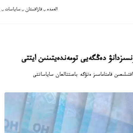
الەمدە
قازاقستان
ساياسات
ت
نسىزدانۋ دەڭگەيى تومەندەيتىنىن ايتتى
تىلىعىن قامتاماسىز ەتۋگە باعىتتالعان ساياساتتى