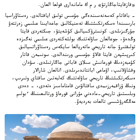
«قازقايتاجاڭارتۋ» ر م ك ماماندارى قولعا العان.
- باقاتام كەسەنەسىندەگى جۇمىس تولىق اياقتالدى. رەستاۆراسيا
بارىسىندا ەسكەرتكىشتىڭ تەحنيكالىق جاعدايىنا عىلىمي زەرتتەۋ
جۇرگىزىلدى. كونسترۋكسيالىق كۇشەيتۋ، جىكتەردى قايتا
وڭدەۋ، جوعالعان ساۋلەتتىك بولشەكتەردى عىلىمي نەگىزدە
تولىقتىرۋ جانە تاريحي ماتەريالعا سايكەس رەستاۆراتسيالىق
كىرپىشپەن قايتا قالاۋ جۇمىسى ورىندالدى. سونىمەن قاتار
كۇمبەزدىڭ قورعانىش سىلاق قاباتى جاڭارتىلدى. سۋدان
وقشاۋلانىپ، اۋماعى اباتتاندىرىلدى. اتالعان شارالار
ەسكەرتكىشتىڭ تاريحي ساۋلەتتىك كەلبەتىن ساقتاي وتىرىپ،
ونىڭ ۇزاقمەرزىمدى ساقتالۋىن قامتاماسىز ەتەدى، - دەدى
وبلىستىق تاريحي-مادەني مۇرانى قورعاۋ ورتالىعىنىڭ ءبولىم
مەڭگەرۋشىسى تالعات بەرديەۆ.