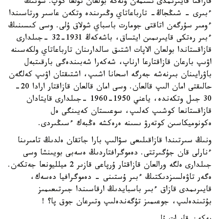
قازاقتا قايىرىمدى ىسىمەن ونەگە بولعان تۇلعا كوپ. سونىڭ
ءبىرى - شىڭجاڭ- تارباعاتاي وڭىرىندە وتكەن عاسىر ورتاسىندا
ءومىر سۇرگەن اتاقتى جومارت باسباي شولاق ۇلى. وسى كىسىنىڭ
ءبىر رەتكى قايىرىمىن ايتساق، باشەكەڭ 1931-32 -جىلدارى
قازاقستاندا بولعان الاپات اشتىق سالدارىنان تارباعاتاي ولكەسىنە
اۋىپ بارعان قازاقتارعا ارناپ، شەكەرا شەبىندەگى بارقىتبەل
باۋرايىنان بىرنەشە جەرگە اسحانا اشىپ، اشتىقتان اۋىپ كەلگەن
حالىقتى امان الىپ قالعان. وسى امان قالعان قازاقتار ارادا 20-
30 جىل وتكەندە، ياعني 1950-1960 -جىلدارى قايتادان
قازاقستانعا كوشىپ كەلىپ، سوعىستان كەيىنگى ەل
ەكونوميكاسىن كوتەرۋ ىسىنە ەرەكشە ەڭبەك ءسىڭىردى.
ونىڭ سىرتىندا قازاقىلىعى سۋالىپ بارا جاتقان ەلدىڭ تامىرىنا
ءنارلى قان جۇگىرتتى. دەموگرافتاردىڭ ەسەبى بويىنشا وسى
جىلدارى ەلگە ورالعان قازاقتار ۇرپاعى قازىر 2 ميلليونعا جەتكەن.
ەگەر تاۋەلسىزدىكتىڭ ءبىر ۇستىنى - دەموگرافيا دەسەك،
قايىرىمدى قازاق ءبىر باسبايدىڭ ارقاسىندا جىرتىعىمىز
بۇتىندەلىپ، جوعىمىز تۇگەندەلىپ وتىرعان جوق پا؟ !