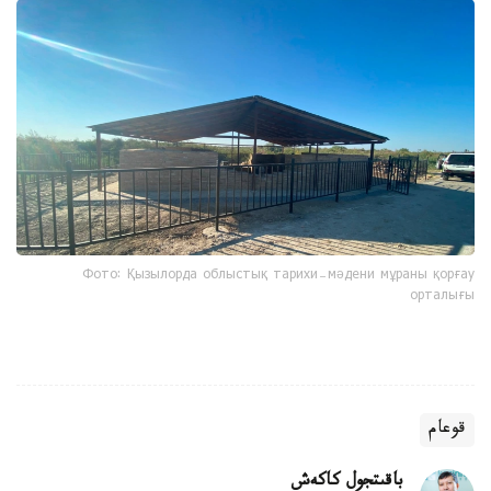
Фото: Қызылорда облыстық тарихи-мәдени мұраны қорғау
орталығы
قوعام
باقىتجول كاكەش