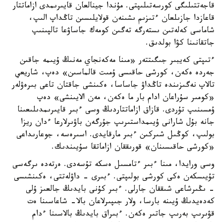
قاجەتتىلىگى كورسەتىلىپتى. مۇندا جينالعان قايىرىمدى ازاماتتار
قاعازدا جازىلعان ءتىزىم ىشىنەن قولايلىسىن تاڭداپ الىپ،
شاماسى كەلەتىن ىستەرگە تەگىن كومەك جاساۋعا تالپىنىپ
جاتقانىنا كۋا بولدىق.
ءتىپتى كەيبىر جىگىتتەر «مىنا مەكەنجاي مەنىڭ ۇيىمە جاقىن
جەردە ەكەن، كورشى حاقىسى ۇمىت قالماسىن» دەپ، شاريعي
تالاپ نەگىزىندە تاڭداۋ جاساسا، ەكىنشى جاقتان تاعى بىرەۋلەر
«كومىر سۇراعان ادام بار ما ەكەن، مەن الايىنشى» دەپ
ۇمسىنىپ تۇردى. قازاق ازاماتتاردىڭ وسى ءبىر قايىرىمدىلىعىنا
جانە بۇل شارانى ۇيىمداستىرىپ جۇرگەن باۋىرلارعا ءدان ريزا
بولىپ، كوڭىل شىركىن ءبىر مارقايدى. اسىرەسە، جوعارىداعى
«كورشى حاقىسىنان» قورىققان ازاماتقا سۇيىندىك.
وسى ورايدا، مىنا ءبىر ءتامسىل ەسكە تۇسەدى. ەرتەدە ىرگەسى
تۇيىسكەن ەكى كورشى بولىپتى. ءبىرى - داۋلەتتى، ەكىنشىسى
- ىڭىرشاعى شىققان جارلى. ءبىر كۇنى بايدىڭ جالعىز ۇلى
كەدەيدىڭ ۇيىنە بارسا، ولار جىپىرلاعان بالا- شاعاسىنا ەت
قۋىرىپ بەرىپ جاتىر ەكەن. ءبىراق بايدىڭ بالاسىنا ءدام