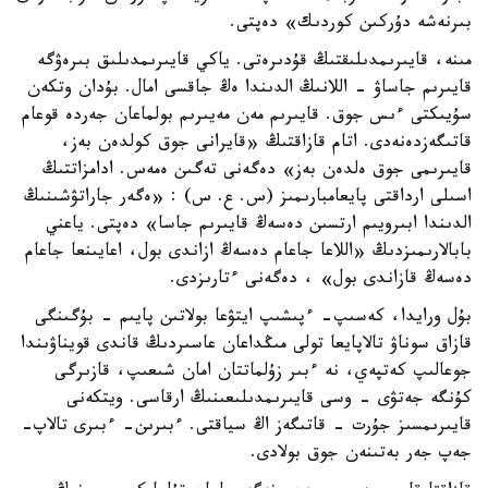
بىرنەشە دۇركىن كوردىك» دەپتى.
مىنە، قايىرىمدىلىقتىڭ قۇدىرەتى. ياكي قايىرىمدىلىق بىرەۋگە
قايىرىم جاساۋ - اللانىڭ الدىندا ەڭ جاقسى امال. بۇدان وتكەن
سۇيىكتى ءىس جوق. قايىرىم مەن مەيىرىم بولماعان جەردە قوعام
قاتىگەزدەنەدى. اتام قازاقتىڭ «قايرانى جوق كولدەن بەز،
قايىرىمى جوق ەلدەن بەز» دەگەنى تەگىن ەمەس. ادامزاتتىڭ
اسىلى ارداقتى پايعامبارىمىز (س. ع. س) : «ەگەر جاراتۋشىنىڭ
الدىندا ابىرويىم ارتسىن دەسەڭ قايىرىم جاسا» دەپتى. ياعني
بابالارىمىزدىڭ «اللاعا جاعام دەسەڭ ازاندى بول، اعايىنعا جاعام
دەسەڭ قازاندى بول» ، دەگەنى ءتارىزدى.
بۇل ورايدا، كەسىپ- ءپىشىپ ايتۋعا بولاتىن پايىم - بۇگىنگى
قازاق سوناۋ تالاپايعا تولى مىڭداعان عاسىردىڭ قاندى قويناۋىندا
جوعالىپ كەتپەي، نە ءبىر زۇلماتتان امان شىعىپ، قازىرگى
كۇنگە جەتۋى - وسى قايىرىمدىلىعىنىڭ ارقاسى. ويتكەنى
قايىرىمسىز جۇرت - قاتىگەز اڭ سياقتى. ءبىرىن- ءبىرى تالاپ-
جەپ جەر بەتىنەن جوق بولادى.