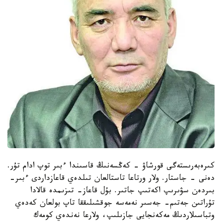
كىرەبەرىستەگى قورشاۋ - كەڭسەنىڭ قاسىندا ءبىر توپ ادام تۇر.
دەنى - جاستار. ولار ورتاعا تاستالعان تىلدەي قاعازداردى ءبىر-
بىردەن سۋىرىپ اكەتىپ جاتىر. بۇل قاعاز- تىزىمدە قالادا
تۇراتىن جەتىم- جەسىر نەمەسە جوقشىلىققا تاپ بولعان كەدەي
وتباسىلاردىڭ مەكەنجايى جازىلىپ، ولارعا نەندەي كومەك