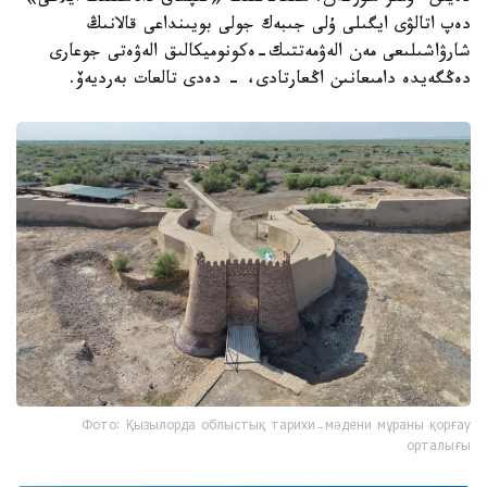
دەپ اتالۋى ايگىلى ۇلى جىبەك جولى بويىنداعى قالانىڭ
شارۋاشىلىعى مەن الەۋمەتتىك-ەكونوميكالىق الەۋەتى جوعارى
دەڭگەيدە دامىعانىن اڭعارتادى، - دەدى تالعات بەرديەۆ.
Фото: Қызылорда облыстық тарихи-мәдени мұраны қорғау
орталығы