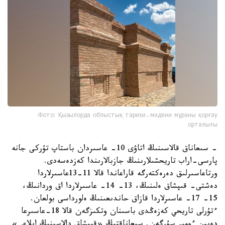
Фото: Қызылорда облыстық тарихи-мәдени мұраны қорғау
орталығы
- سىعاناق قالاسىنىڭ اتاۋى 10- عاسىردان باستاپ تۇركى جانە
پارسى-اراب تاريحشىلارىنىڭ جازبالارىندا كەزدەسەدى.
ورتاعاسىرلىق دەرەكتەرگە قاراعاندا قالا 11-13عاسىرلاردا
دەشتى- قىپشاق ەلىنىڭ، 13- 14- عاسىرلاردا اق وردانىڭ،
15- 17- عاسىرلاردا قازاق حاندىعىنىڭ ەلورداسى بولعان.
ءتۇرلى تاريحي كەزەڭدى باسىنان وتكىزگەن قالا 18-عاسىرعا
دەيىن ءومىر سۇرگەن. سىعاناقتىڭ «قىپشاق دالاسىنىڭ ايلاعى»