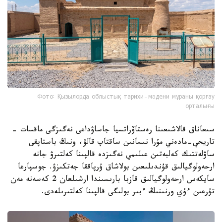
Фото: Қызылорда облыстық тарихи-мәдени мұраны қорғау
орталығы
سىعاناق قالاشىعىنا رەستاۆراتسيا جاساۋداعى نەگىزگى ماقسات -
تاريحي-مادەني مۇرا نىسانىن ساقتاپ قالۋ، ونىڭ باستاپقى
ساۋلەتتىك كەلبەتىن عىلىمي نەگىزدە قالپىنا كەلتىرۋ جانە
ارحەولوگيالىق قۇندىلىعىن بولاشاق ۇرپاققا جەتكىزۋ. جوسپارعا
سايكەس ارحەولوگيالىق قازبا بارىسىندا ارشىلعان 2 كەسەنە مەن
تۇرعىن ءۇي ورنىنىڭ ءبىر بولىگى قالپىنا كەلتىرىلەدى.