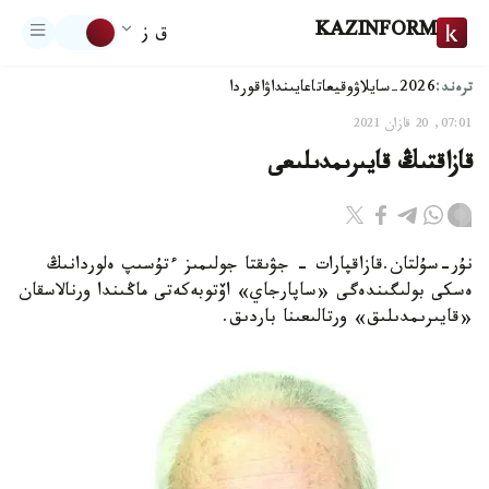
KAZINFORM
ق ز
ترەند:
2026-سايلاۋ
وقيعا
تاعايىنداۋ
اقوردا
07:01, 20 قازان 2021
قازاقتىڭ قايىرىمدىلىعى
نۇر-سۇلتان.قازاقپارات - جۋىقتا جولىمىز ءتۇسىپ ەلوردانىڭ
ەسكى بولىگىندەگى «ساپارجاي» اۆتوبەكەتى ماڭىندا ورنالاسقان
«قايىرىمدىلىق» ورتالىعىنا باردىق.