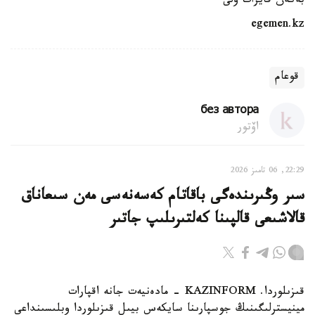
بەكەن قايرات ۇلى
egemen.kz
قوعام
без автора
اۆتور
22:29, 06 تامىز 2026
سىر وڭىرىندەگى باقاتام كەسەنەسى مەن سىعاناق
قالاشىعى قالپىنا كەلتىرىلىپ جاتىر
قىزىلوردا. KAZINFORM - مادەنيەت جانە اقپارات
مينيسترلىگىنىڭ جوسپارىنا سايكەس بيىل قىزىلوردا وبلىسىنداعى