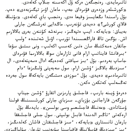
تاتىرمايدى. رەنجىگەن ەركە ۇل اكەسىنە جىلاپ كەلەدى.
«كورشىلەر وزدەرى قۋىرداق جەپ، ماعان اۋىز تيگىزبەدى» دەپ.
بۇل راسىندا ىڭعايسىز وقيعا ەدى. رەنجىپ باي كەلەدى. «بۇنىڭ
قالاي كورشى؟» دەيدى تۇنەرىپ. ماڭدايى تەرشىگەن جارلى
بەيباق: «بايەكە، ايىپ ەتپەڭىز، بىرنەشە كۇننەن بەرى بالالارىم
اش. بۇگىن تاڭ قاراڭعىسىندا تۇرىپ، اۋىل شەتىندە ءولىپ
جاتقان ەسەكتىڭ سان ەتىن كەسىپ اكەلىپ، ونى ىستىق سۋعا
ءبىرقانشا قايناتىپ ارام قانى تازارعان سوڭ بالالارىما قۋىرداق
جاساپ بەردىم. بۇل ءبىز سياقتى كەدەيگە ادال ەسەپتەلەدى، ال
ءسىزدىڭ بالاڭىز ءۇشىن ارام. سول سەبەپتى ۇلىڭىزعا ءدام
تاتىرمادىم» دەيدى. بۇل ءسوزدى ەستىگەن بايەكەڭ سول جەردە
تەڭسەلىپ كەتكەن ەكەن.
دەرەۋ ۇيىنە بارىپ، قاجىلىق پارىزىن اتقارۋ ءۇشىن جيناپ
جۇرگەن قاراجاتىن بۇزباي- سىزباي جارلى كورشىسىنىڭ قولىنا
ۇستاتادى. «مەنىڭ قاجىلىعىم وسى بولسىن». بايدىڭ بۇل
ارەكەتى ءتاڭىر الدىندا قابىل بولىپتى. سول جىلى قاجىلىققا
بارعان تانىستارى «بايەكە، ءسىز قاجىلىقتان قاشان كەلدىڭىز،
ءبىز ءسىزدىڭ قۇبىلانىڭ قاقپاسىنا سۇيەنىپ تۇرعان سۇلباڭىزدى