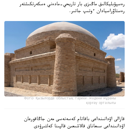
رەسپۋبليكالىق ماڭىزى بار تاريحي-مادەني ەسكەرتكىشتەر
رەستاۆراسيادان ءوتىپ جاتىر.
Фото: Қызылорда облыстық тарихи-мәдени мұраны
қорғау орталығы
قازالى اۋدانىنداعى باقاتام كەسەنەسى مەن جاڭاقورعان
اۋدانىنداعى سىعاناق قالاشىعىن قالپىنا كەلتىرۋدى