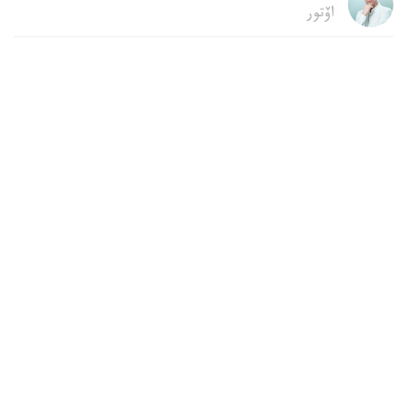
اۆتور
22:04, 06 تامىز 2026
قۇرىلىس قالدىقتارىن قوقىس جاشىگىنە تاستاۋعا
بولا ما
استانا. KAZINFORM - پاتەردى جوندەۋ كەزىندە شىققان
قۇرىلىس قالدىقتارىن اۋلاداعى قوقىس جاشىكتەرىنە تاستاۋ زاڭ
تالاپتارىنا قايشى كەلەدى. زاڭگەر باقتيار كارىم مۇنداي
قالدىقتاردى قالاي دۇرىس شىعارۋ كەرەگىن جانە تالاپتى
بۇزعاندارعا قانداي جاۋاپكەرشىلىك قاراستىرىلعانىن Jibek Joly
تەلەارناسىنىڭ باعدارلاماسىندا ءتۇسىندىردى.